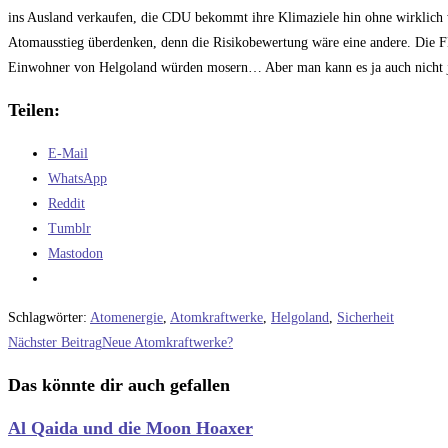
ins Ausland verkaufen, die CDU bekommt ihre Klimaziele hin ohne wirklich
Atomausstieg überdenken, denn die Risikobewertung wäre eine andere. Die F
Einwohner von Helgoland würden mosern… Aber man kann es ja auch nicht
Teilen:
E-Mail
WhatsApp
Reddit
Tumblr
Mastodon
Schlagwörter
:
Atomenergie
,
Atomkraftwerke
,
Helgoland
,
Sicherheit
Weitere
Nächster Beitrag
Neue Atomkraftwerke?
Artikel
Das könnte dir auch gefallen
ansehen
Al Qaida und die Moon Hoaxer