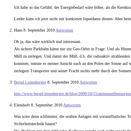
Ich habe so das Gefühl, der Energiebedarf wäre höher, als die Kernkra
Leider kann ich jetzt nicht mit konkreten Inputdaten dienen. Aber b
Hans
8. September 2010
Antworten
Oh ja, das wäre wirklich mal interessant.
Als sichere Parkbahn käme nur ein Geo-Orbit in Frage. Und als Himme
Müll zu zerlegen. Und damit der Müll, d.h. die radioaktiv strahlende
kommen, müsste er meiner Ansicht nach an den Polen der Sonne auf sel
zerlegten Transporter und seiner Fracht nichts mehr durch den Sonne
Bernd Leitenberger
8. September 2010
Antworten
http://www.bernd-leitenberger.de/blog/2009/10/15/atommuellentsorgun
Elendsoft
8. September 2010
Antworten
Was wäre denn schlimmer, die uralten Anlagen mit vorsintflutlicher T
Sicherheitstechnik bauen?