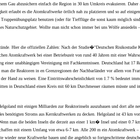
einem Gau abzusichern einfach die Region in 30 km Umkreis evakuieren. Daher
keit erlaubt es die Atomkraftwerke örtlich nah zu platzieren und so auf einige
 Truppenübungsplatz benutzen (oder für Tiefflüge die sonst kaum möglich sind
önes Naturschutzgebiet. Wollte man nicht schon immer bei uns Wölfe ansiedeln 
zünde. Hier die offiziellen Zahlen: Nach der Studie�“Deutschen Risikostudie 
chen Atomkraftwerk bei einer Betriebszeit von rund 40 Jahren mit einer Wahrsc
ng einer unabhängigen Vereinigung mit Fachkenntnissen. Deutschland hat 17 R
muss man die Reaktoren in en Grenzregionen der Nachbarländer vor allem von Fr
n der Hand zu weisen. Eine Eintrittswahrscheinlichkeit von 1.7 % bedeutet imm
itten in Deutschland einen Kreis mit 60 km Durchmesser räumen müsste und i
elgoland mit einigen Milliarden zur Reaktorinseln auszubauen und dort alle n
benötigten Stroms aus Kernkraftwerken zu decken. Helgoland ist 43 km von 
Wenn man die beiden Inseln die derzeit aus einer 1 km� Insel und einer 0.7 
schaffen mit einem Umfang von etwa 6-7 km. Alle 200 m ein Atomkraftwerk –
e wieder neue Kraftwerke bauen und die angeblich so fortgeschrittene deutsc