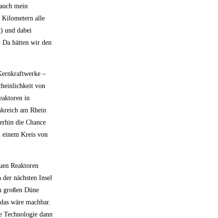
 auch mein
n Kilometern alle
) und dabei
– Da hätten wir den
Kernkraftwerke –
heinlichkeit von
eaktoren in
ankreich am Rhein
erhin die Chance
n einem Kreis von
euen Reaktoren
der nächsten Insel
km großen Düne
 das wäre machbar.
he Technologie dann