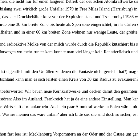
en, die nicht nur für einen längeren Betrieb der deutschen Atomkraftwerke si
bislang zwei wirklich große Unfälle: 1979 in Free Miles Island (Harrisburg) i
e, dass der Druckbehälter kurz vor der Explosion stand und Tschernobyl 1986 w
de eine 30 km breite Zone bis heute als Sperrzone eingerichtet, in ihr dürfen 
fhalten und in einer 60 km breiten Zone wohnen nur wenige Leute, der größte t
und radioaktive Molke von der milch wurde durch die Republik kutschiert bis 
 Norwegen wo mehr runter kam konnte man viel länger kein Renntierfleisch und
st eigentlich mit den Unfällen zu denen die Fantasie nicht gereicht hat?) mag 
utschland kann man es sich leisten einen Kreis von 30 km Radius zu evakuieren
ftbefürworter: Wir bauen neue Kernkraftwerke und decken damit den gesamten
tören: Also im Ausland. Frankreich hat ja da eine andere Einstellung. Man kan
e Wirtschaft dort ankurbeln. Auch ein paar Atomkraftwerke in Polen wären nic
Was sie meinen das wäre unfair? aber ich bitte sie, die sind doch so sicher, es
 schon fast leer ist: Mecklenburg Vorpommern an der Oder und der Ostsee um g