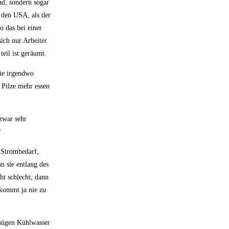
nd, sondern sogar
n den USA, als der
o das bei einer
sich nur Arbeiter
eil ist geräumt.
sie irgendwo
 Pilze mehr essen
zwar sehr
?
 Strombedarf,
n sie entlang des
ht schlecht, dann
 kommt ja nie zu
enügen Kühlwasser