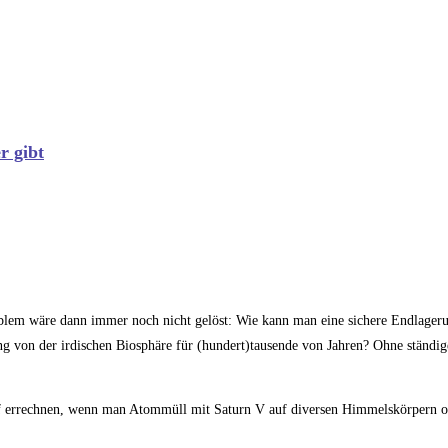
r gibt
oblem wäre dann immer noch nicht gelöst: Wie kann man eine sichere Endlager
ng von der irdischen Biosphäre für (hundert)tausende von Jahren? Ohne ständ
f errechnen, wenn man Atommüll mit Saturn V auf diversen Himmelskörpern od