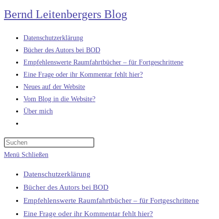
Zum
Bernd Leitenbergers Blog
Inhalt
springen
Datenschutzerklärung
Bücher des Autors bei BOD
Empfehlenswerte Raumfahrtbücher – für Fortgeschrittene
Eine Frage oder ihr Kommentar fehlt hier?
Neues auf der Website
Vom Blog in die Website?
Über mich
Website-
Suche
umschalten
Menü
Schließen
Datenschutzerklärung
Bücher des Autors bei BOD
Empfehlenswerte Raumfahrtbücher – für Fortgeschrittene
Eine Frage oder ihr Kommentar fehlt hier?