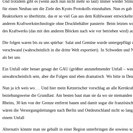
Und trotzdem gibt es (wenn auch nun nicht mehr so laut) immer wieder Stimm
für einen Neubau um die Ziele des Kyoto Protokolls einzuhalten. Nun es gab 
Reaktorkern so überhitzte, das er so viel Gas aus dem Kühlwasser entwickelt
anderen Kraftwerkstechnologie ohne Druckbehälter passierte. Beim letzten wur
des Kraftwerks (das mit den anderen Blöcken nach wie vor betrieben wird) au
Die folgen waren bis zu uns spürbar: Salat und Gemüse wurde untergepflügt 
verschwand (wahrscheinlich in die dritte Welt exportiert). In Schweden und
als bei uns.
Ein Unfall oder besser gesagt der GAU (größter anzunehmender Unfall – was i
unwahrscheinlich sein, aber die Folgen sind eben dramatisch. Wo bitte in De
Nun ja ich weis wo…. Und hier mein Ketzerischer vorschlag an alle Kernkra
beziehungsweise die Grundlast. Am besten baut man sie da wo sie niemanden s
Rheins, 30 km von der Grenze entfernt bauen und damit sogar die französisch
wären die Versorgungsleitungen nach Berlin und Ostdeutschland nicht so lang. 
einem Unfall
Alternativ könnte man sie geballt in einer Region unterbringen die sowieso