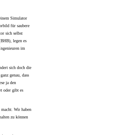
 einem Simulator
rbild für saubere
or sich selbst
(BHB), legen es
 Ingenieuren im
ndert sich doch die
 ganz genau, dass
ese ja den
et oder gibt es
ig macht. Wir haben
halten zu können