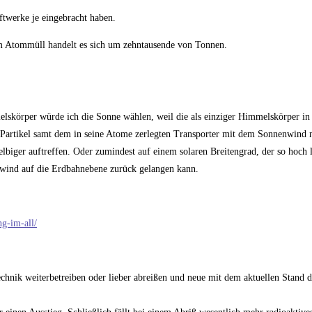
ftwerke je eingebracht haben.
eim Atommüll handelt es sich um zehntausende von Tonnen.
lskörper würde ich die Sonne wählen, weil die als einziger Himmelskörper in 
n Partikel samt dem in seine Atome zerlegten Transporter mit dem Sonnenwind 
biger auftreffen. Oder zumindest auf einem solaren Breitengrad, der so hoch 
nwind auf die Erdbahnebene zurück gelangen kann.
g-im-all/
echnik weiterbetreiben oder lieber abreißen und neue mit dem aktuellen Stand d