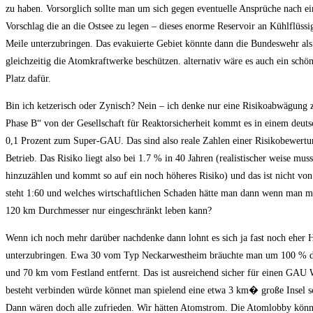
zu haben. Vorsorglich sollte man um sich gegen eventuelle Ansprüche nach 
Vorschlag die an die Ostsee zu legen – dieses enorme Reservoir an Kühlflüssig
Meile unterzubringen. Das evakuierte Gebiet könnte dann die Bundeswehr als
gleichzeitig die Atomkraftwerke beschützen. alternativ wäre es auch ein sch
Platz dafür.
Bin ich ketzerisch oder Zynisch? Nein – ich denke nur eine Risikoabwägung 
Phase B“ von der Gesellschaft für Reaktorsicherheit kommt es in einem deuts
0,1 Prozent zum Super-GAU. Das sind also reale Zahlen einer Risikobewertu
Betrieb. Das Risiko liegt also bei 1.7 % in 40 Jahren (realistischer weise 
hinzuzählen und kommt so auf ein noch höheres Risiko) und das ist nicht vo
steht 1:60 und welches wirtschaftlichen Schaden hätte man dann wenn man m
120 km Durchmesser nur eingeschränkt leben kann?
Wenn ich noch mehr darüber nachdenke dann lohnt es sich ja fast noch eher H
unterzubringen. Ewa 30 vom Typ Neckarwestheim bräuchte man um 100 % des 
und 70 km vom Festland entfernt. Das ist ausreichend sicher für einen GAU 
besteht verbinden würde könnet man spielend eine etwa 3 km� große Insel 
Dann wären doch alle zufrieden. Wir hätten Atomstrom. Die Atomlobby könnt