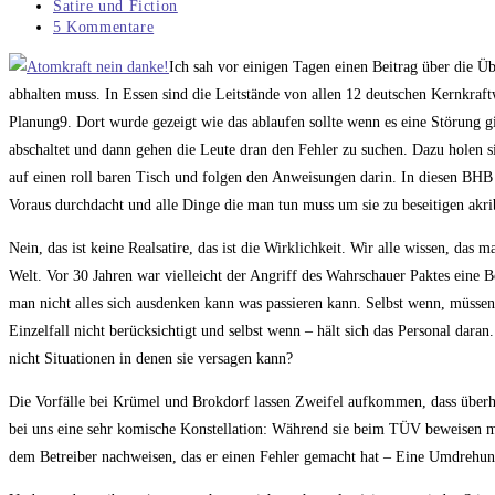
veröffentlicht:
Beitrags-
Satire und Fiction
Kategorie:
Beitrags-
5 Kommentare
Kommentare:
Ich sah vor einigen Tagen einen Beitrag über die Ü
abhalten muss. In Essen sind die Leitstände von allen 12 deutschen Kernkraft
Planung9. Dort wurde gezeigt wie das ablaufen sollte wenn es eine Störung gib
abschaltet und dann gehen die Leute dran den Fehler zu suchen. Dazu holen
auf einen roll baren Tisch und folgen den Anweisungen darin. In diesen BHB
Voraus durchdacht und alle Dinge die man tun muss um sie zu beseitigen akri
Nein, das ist keine Realsatire, das ist die Wirklichkeit. Wir alle wissen, das
Welt. Vor 30 Jahren war vielleicht der Angriff des Wahrschauer Paktes eine B
man nicht alles sich ausdenken kann was passieren kann. Selbst wenn, müssen 
Einzelfall nicht berücksichtigt und selbst wenn – hält sich das Personal daran. 
nicht Situationen in denen sie versagen kann?
Die Vorfälle bei Krümel und Brokdorf lassen Zweifel aufkommen, dass überhaup
bei uns eine sehr komische Konstellation: Während sie beim TÜV beweisen m
dem Betreiber nachweisen, das er einen Fehler gemacht hat – Eine Umdrehun