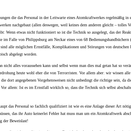
bungen die das Personal in der Leitwarte eines Atomkraftwerkes regelmäßig in
werken nachgebaut (allen deswegen, weil keines dem anderen gleicht – tolles Vo
t: Wenn etwas nicht funktioniert so ist die Technik so ausgelegt, das der Reakt
 sie im Falle von Philippsburg am Neckar eines von 68 Bedienungshandbüchern 
 sind alle möglichen Ernstfälle, Komplikationen und Störungen von deutschen
bisch abgelegt worden.
 man nicht alles voraussehen kann und selbst wenn man dies mal getan hat so verä
edrohung heute wohl eher die von Terrorristen. Vor allem aber: wir wissen alle
die dort angegebenen Vorgehensweisen nicht unbedingt die richtige sein, da di
Vor allem: Ist es im Ernstfall wirklich so, dass die Technik sich selbst abschalt
t das Personal so fachlich qualifiziert ist wie es eine Anlage dieser Art nöt
üssen, das ihr Auto keinerlei Fehler hat muss man um ein Atomkraftwerk absc
g der Beweislast!