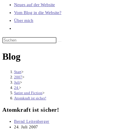
Neues auf der Website
Vom Blog in die Website?
Über mich
Website-
Suche
umschalten
Blog
Start
>
2007
>
Juli
>
24.
>
Satire und Fiction
>
Atomkraft ist sicher!
Atomkraft ist sicher!
Beitrags-
Bernd Leitenberger
Autor:
Beitrag
24. Juli 2007