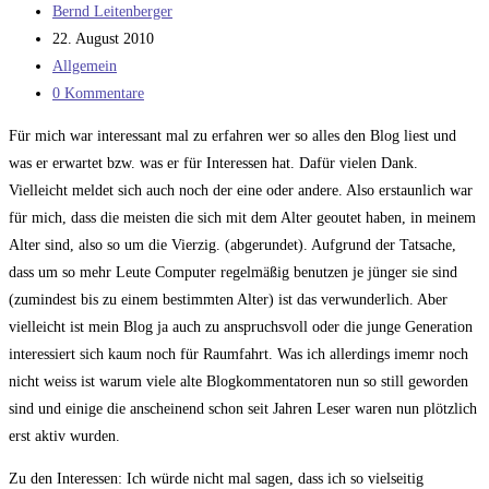
Beitrags-
Bernd Leitenberger
Autor:
Beitrag
22. August 2010
veröffentlicht:
Beitrags-
Allgemein
Kategorie:
Beitrags-
0 Kommentare
Kommentare:
Für mich war interessant mal zu erfahren wer so alles den Blog liest und
was er erwartet bzw. was er für Interessen hat. Dafür vielen Dank.
Vielleicht meldet sich auch noch der eine oder andere. Also erstaunlich war
für mich, dass die meisten die sich mit dem Alter geoutet haben, in meinem
Alter sind, also so um die Vierzig. (abgerundet). Aufgrund der Tatsache,
dass um so mehr Leute Computer regelmäßig benutzen je jünger sie sind
(zumindest bis zu einem bestimmten Alter) ist das verwunderlich. Aber
vielleicht ist mein Blog ja auch zu anspruchsvoll oder die junge Generation
interessiert sich kaum noch für Raumfahrt. Was ich allerdings imemr noch
nicht weiss ist warum viele alte Blogkommentatoren nun so still geworden
sind und einige die anscheinend schon seit Jahren Leser waren nun plötzlich
erst aktiv wurden.
Zu den Interessen: Ich würde nicht mal sagen, dass ich so vielseitig