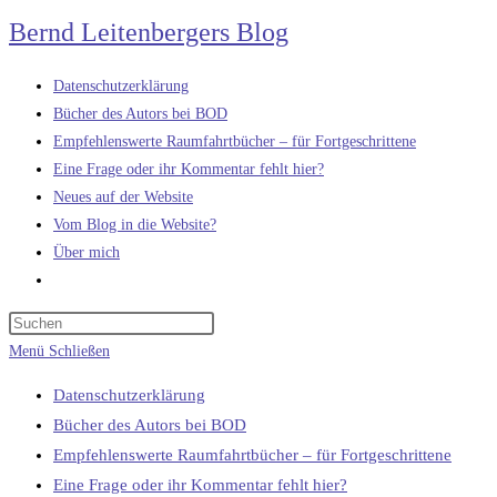
Zum
Bernd Leitenbergers Blog
Inhalt
springen
Datenschutzerklärung
Bücher des Autors bei BOD
Empfehlenswerte Raumfahrtbücher – für Fortgeschrittene
Eine Frage oder ihr Kommentar fehlt hier?
Neues auf der Website
Vom Blog in die Website?
Über mich
Website-
Suche
umschalten
Menü
Schließen
Datenschutzerklärung
Bücher des Autors bei BOD
Empfehlenswerte Raumfahrtbücher – für Fortgeschrittene
Eine Frage oder ihr Kommentar fehlt hier?