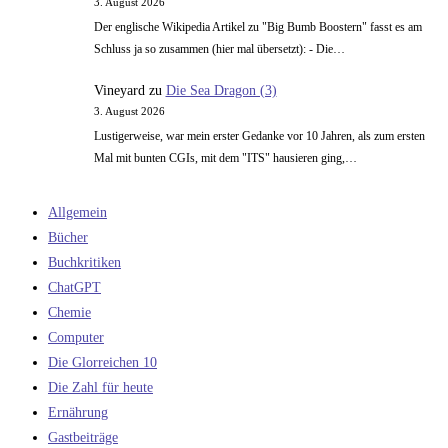
3. August 2026
Der englische Wikipedia Artikel zu "Big Bumb Boostern" fasst es am
Schluss ja so zusammen (hier mal übersetzt): - Die…
Vineyard
zu
Die Sea Dragon (3)
3. August 2026
Lustigerweise, war mein erster Gedanke vor 10 Jahren, als zum ersten
Mal mit bunten CGIs, mit dem "ITS" hausieren ging,…
Allgemein
Bücher
Buchkritiken
ChatGPT
Chemie
Computer
Die Glorreichen 10
Die Zahl für heute
Ernährung
Gastbeiträge