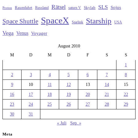
Rätsel
SLS
Sojus
Raumfahrt
Russland
saturn V
Skylab
Proton
SpaceX
Starship
Space Shuttle
Starlink
USA
Vega
Venus
Voyager
August 2010
M
D
M
D
F
S
S
1
2
3
4
5
6
7
8
9
10
11
12
13
14
15
16
17
18
19
20
21
22
23
24
25
26
27
28
29
30
31
« Juli
Sep. »
Meta