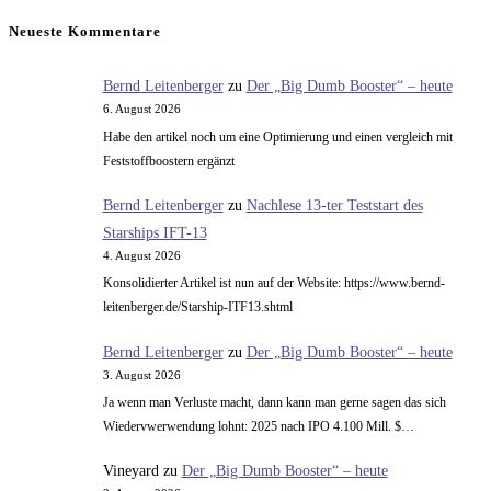
Antwort
Neueste Kommentare
an
die
Bernd Leitenberger
zu
Der „Big Dumb Booster“ – heute
Blogleser
6. August 2026
Habe den artikel noch um eine Optimierung und einen vergleich mit
Feststoffboostern ergänzt
Bernd Leitenberger
zu
Nachlese 13-ter Teststart des
Starships IFT-13
4. August 2026
Konsolidierter Artikel ist nun auf der Website: https://www.bernd-
leitenberger.de/Starship-ITF13.shtml
Bernd Leitenberger
zu
Der „Big Dumb Booster“ – heute
3. August 2026
Ja wenn man Verluste macht, dann kann man gerne sagen das sich
Wiedervwerwendung lohnt: 2025 nach IPO 4.100 Mill. $…
Vineyard
zu
Der „Big Dumb Booster“ – heute