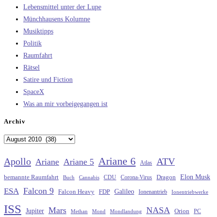
Lebensmittel unter der Lupe
Münchhausens Kolumne
Musiktipps
Politik
Raumfahrt
Rätsel
Satire und Fiction
SpaceX
Was an mir vorbeigegangen ist
Archiv
Archiv
Ariane 6
Apollo
ATV
Ariane
Ariane 5
Atlas
Elon Musk
Dragon
bemannte Raumfahrt
CDU
Buch
Cannabis
Corona-Virus
Falcon 9
ESA
Galileo
FDP
Falcon Heavy
Ionenantrieb
Ionentriebwerke
ISS
Mars
NASA
Jupiter
Orion
Methan
Mond
PC
Mondlandung