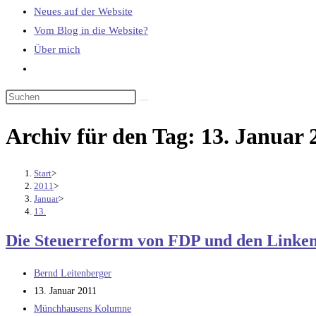
Neues auf der Website
Vom Blog in die Website?
Über mich
Website-
Suche
umschalten
Archiv für den Tag: 13. Januar 
Start
>
2011
>
Januar
>
13.
Die Steuerreform von FDP und den Linke
Beitrags-
Bernd Leitenberger
Autor:
Beitrag
13. Januar 2011
veröffentlicht:
Beitrags-
Münchhausens Kolumne