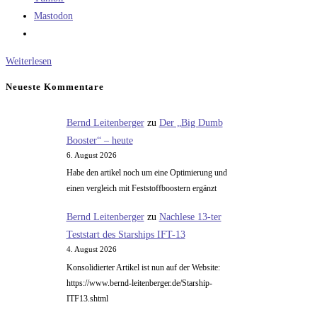
Mastodon
Die
Weiterlesen
Steuerreform
Neueste Kommentare
von
FDP
Bernd Leitenberger
zu
Der „Big Dumb
und
Booster“ – heute
den
6. August 2026
Linken
Habe den artikel noch um eine Optimierung und
einen vergleich mit Feststoffboostern ergänzt
Bernd Leitenberger
zu
Nachlese 13-ter
Teststart des Starships IFT-13
4. August 2026
Konsolidierter Artikel ist nun auf der Website:
https://www.bernd-leitenberger.de/Starship-
ITF13.shtml