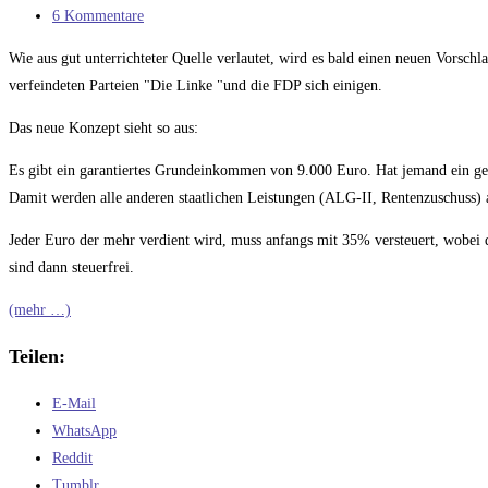
Kategorie:
Beitrags-
6 Kommentare
Kommentare:
Wie aus gut unterrichteter Quelle verlautet, wird es bald einen neuen Vorschl
verfeindeten Parteien "Die Linke "und die FDP sich einigen.
Das neue Konzept sieht so aus:
Es gibt ein garantiertes Grundeinkommen von 9.000 Euro. Hat jemand ein ger
Damit werden alle anderen staatlichen Leistungen (ALG-II, Rentenzuschuss) 
Jeder Euro der mehr verdient wird, muss anfangs mit 35% versteuert, wobei 
sind dann steuerfrei.
(mehr …)
Teilen:
E-Mail
WhatsApp
Reddit
Tumblr