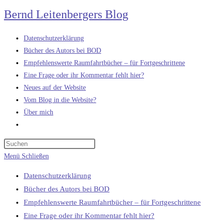
Zum
Bernd Leitenbergers Blog
Inhalt
springen
Datenschutzerklärung
Bücher des Autors bei BOD
Empfehlenswerte Raumfahrtbücher – für Fortgeschrittene
Eine Frage oder ihr Kommentar fehlt hier?
Neues auf der Website
Vom Blog in die Website?
Über mich
Website-
Suche
umschalten
Menü
Schließen
Datenschutzerklärung
Bücher des Autors bei BOD
Empfehlenswerte Raumfahrtbücher – für Fortgeschrittene
Eine Frage oder ihr Kommentar fehlt hier?