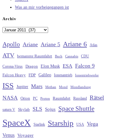
Was an mir vorbeigegangen ist
Archiv
Archiv
Ariane 6
Apollo
Ariane
Ariane 5
Atlas
ATV
bemannte Raumfahrt
CDU
Buch
Cannabis
Falcon 9
ESA
Elon Musk
Dragon
Corona-Virus
Galileo
FDP
Falcon Heavy
Ionenantrieb
Ionentriebwerke
ISS
Mars
Jupiter
Methan
Mond
Mondlandung
Rätsel
NASA
Raumfahrt
Orion
Russland
PC
Proton
Space Shuttle
SLS
Sojus
saturn V
Skylab
SpaceX
Starship
Vega
Starlink
USA
Venus
Voyager