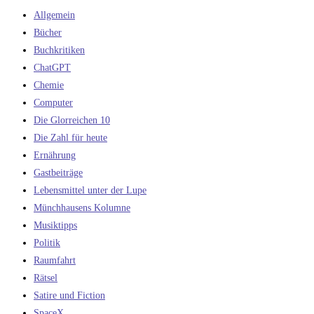
Allgemein
Bücher
Buchkritiken
ChatGPT
Chemie
Computer
Die Glorreichen 10
Die Zahl für heute
Ernährung
Gastbeiträge
Lebensmittel unter der Lupe
Münchhausens Kolumne
Musiktipps
Politik
Raumfahrt
Rätsel
Satire und Fiction
SpaceX