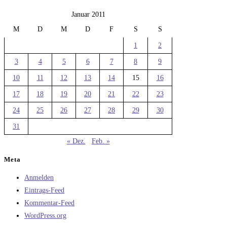
Januar 2011
M
D
M
D
F
S
S
1
2
3
4
5
6
7
8
9
10
11
12
13
14
15
16
17
18
19
20
21
22
23
24
25
26
27
28
29
30
31
« Dez.
Feb. »
Meta
Anmelden
Eintrags-Feed
Kommentar-Feed
WordPress.org