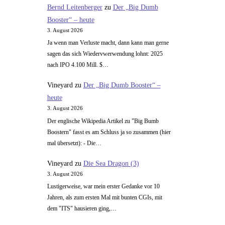
Bernd Leitenberger
zu
Der „Big Dumb
Booster“ – heute
3. August 2026
Ja wenn man Verluste macht, dann kann man gerne
sagen das sich Wiedervwerwendung lohnt: 2025
nach IPO 4.100 Mill. $…
Vineyard
zu
Der „Big Dumb Booster“ –
heute
3. August 2026
Der englische Wikipedia Artikel zu "Big Bumb
Boostern" fasst es am Schluss ja so zusammen (hier
mal übersetzt): - Die…
Vineyard
zu
Die Sea Dragon (3)
3. August 2026
Lustigerweise, war mein erster Gedanke vor 10
Jahren, als zum ersten Mal mit bunten CGIs, mit
dem "ITS" hausieren ging,…