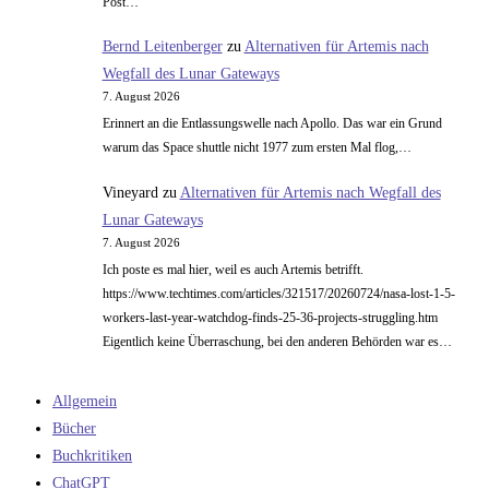
Post…
Bernd Leitenberger
zu
Alternativen für Artemis nach
Wegfall des Lunar Gateways
7. August 2026
Erinnert an die Entlassungswelle nach Apollo. Das war ein Grund
warum das Space shuttle nicht 1977 zum ersten Mal flog,…
Vineyard
zu
Alternativen für Artemis nach Wegfall des
Lunar Gateways
7. August 2026
Ich poste es mal hier, weil es auch Artemis betrifft.
https://www.techtimes.com/articles/321517/20260724/nasa-lost-1-5-
workers-last-year-watchdog-finds-25-36-projects-struggling.htm
Eigentlich keine Überraschung, bei den anderen Behörden war es…
Allgemein
Bücher
Buchkritiken
ChatGPT