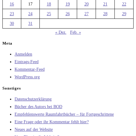
16
17
18
19
20
21
22
23
24
25
26
27
28
29
30
31
« Dez.
Feb. »
Meta
Anmelden
Eintrags-Feed
Kommentar-Feed
WordPress.org
Sonstiges
Datenschutzerklärung
Bücher des Autors bei BOD
Empfehlenswerte Raumfahrtbücher – für Fortgeschrittene
Eine Frage oder ihr Kommentar fehlt hier?
Neues auf der Website