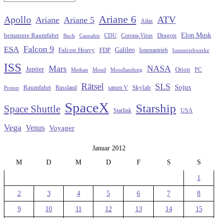
Ariane 6
Apollo
ATV
Ariane
Ariane 5
Atlas
Elon Musk
Dragon
bemannte Raumfahrt
CDU
Buch
Cannabis
Corona-Virus
Falcon 9
ESA
Galileo
FDP
Falcon Heavy
Ionenantrieb
Ionentriebwerke
ISS
Mars
NASA
Jupiter
Orion
Methan
Mond
PC
Mondlandung
Rätsel
SLS
Sojus
Raumfahrt
Russland
saturn V
Skylab
Proton
SpaceX
Starship
Space Shuttle
Starlink
USA
Vega
Venus
Voyager
Januar 2012
M
D
M
D
F
S
S
1
2
3
4
5
6
7
8
9
10
11
12
13
14
15