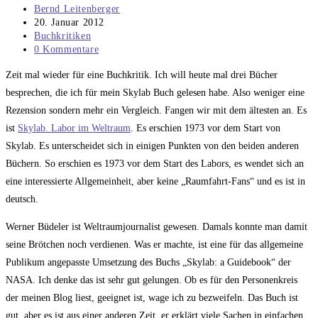
Beitrags-
Bernd Leitenberger
Autor:
Beitrag
20. Januar 2012
veröffentlicht:
Beitrags-
Buchkritiken
Kategorie:
Beitrags-
0 Kommentare
Kommentare:
Zeit mal wieder für eine Buchkritik. Ich will heute mal drei Bücher
besprechen, die ich für mein Skylab Buch gelesen habe. Also weniger eine
Rezension sondern mehr ein Vergleich. Fangen wir mit dem ältesten an. Es
ist
Skylab. Labor im Weltraum
. Es erschien 1973 vor dem Start von
Skylab. Es unterscheidet sich in einigen Punkten von den beiden anderen
Büchern. So erschien es 1973 vor dem Start des Labors, es wendet sich an
eine interessierte Allgemeinheit, aber keine „Raumfahrt-Fans“ und es ist in
deutsch.
Werner Büdeler ist Weltraumjournalist gewesen. Damals konnte man damit
seine Brötchen noch verdienen. Was er machte, ist eine für das allgemeine
Publikum angepasste Umsetzung des Buchs „Skylab: a Guidebook“ der
NASA. Ich denke das ist sehr gut gelungen. Ob es für den Personenkreis
der meinen Blog liest, geeignet ist, wage ich zu bezweifeln. Das Buch ist
gut, aber es ist aus einer anderen Zeit. er erklärt viele Sachen in einfachen