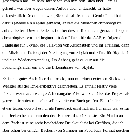
geschrieben hat. Ich hatte mir schon von ihm sein Buch über Gemini
gekauft, war aber wegen dessen Aufbau doch enttäuscht. Er hatte
offensichtlich Dokumente wie „Biomedical Results of Gemini“ und hat
daraus jeweils ein Kapitel gemacht, anstatt die Missionen chronologisch
aufzuarbeiten. Diesen Fehler hat er bei diesem Buch nicht gemacht. Es geht
chronologisch vor und beginnt mit den Plänen für das AAP, es folgen die
Flugpläne für Skylab, die Selektion von Astronauten und ihr Training, dann
die Missionen. Es folgt der Niedergang von Skylab und Pläne für Skylab B
und eine Wiederverwendung. Im Anhang geht er kurz auf die
Forschungsfelder ein und die Erkenntnisse von Skylab.
Es ist ein gutes Buch über das Projekt, nun mit einem externen Blickwinkel.
Weniger aus der Ich-Perspektive geschrieben. Es enthält relativ viele
Fakten, wenn auch wenige Zahlenangabe. Also wer sich über das Projekt als
ganzes informieren möchte sollte zu diesem Buch greifen. Es ist leider
etwas teurer, obwohl es nur als Paperback erhältlich ist. Für mich war es für
die Recherche auch von den drei Büchern das nützlichste. Ein Manko an
dem Buch ist seine recht bescheidene Druckqualität bei Grafiken, die ich
aber schon bei einigen Büchern von Springer im Paperback-Format gesehen