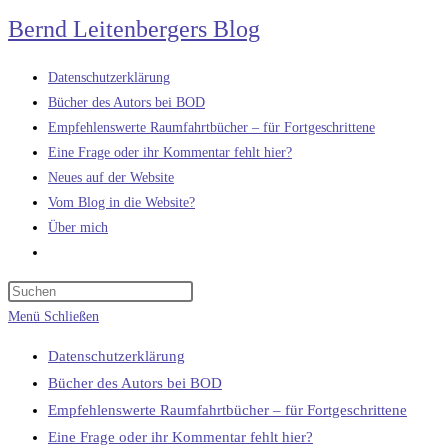
Zum
Bernd Leitenbergers Blog
Inhalt
springen
Datenschutzerklärung
Bücher des Autors bei BOD
Empfehlenswerte Raumfahrtbücher – für Fortgeschrittene
Eine Frage oder ihr Kommentar fehlt hier?
Neues auf der Website
Vom Blog in die Website?
Über mich
Website-
Suche
umschalten
Menü
Schließen
Datenschutzerklärung
Bücher des Autors bei BOD
Empfehlenswerte Raumfahrtbücher – für Fortgeschrittene
Eine Frage oder ihr Kommentar fehlt hier?