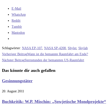
E-Mail
WhatsApp
Reddit
Tumblr
Mastodon
Schlagwörter
:
NASA EP-107
,
NASA SP-4208
,
Shyler
,
Skylab
Weitere
Vorheriger Beitrag
Wann ist die bemannte Raumfahrt am Ende?
Artikel
Nächster Beitrag
Sternstunden der bemannten US-Raumfahrt
ansehen
Das könnte dir auch gefallen
Gesinnungstäter
20. August 2011
Buchkritik: W.P. Mischin: „Sowjetische Mondprojekte“