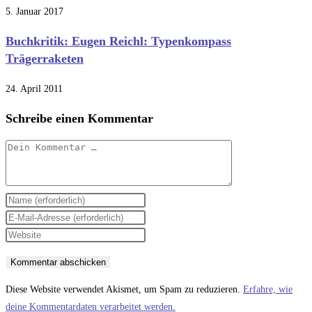
5. Januar 2017
Buchkritik: Eugen Reichl: Typenkompass
Trägerraketen
24. April 2011
Schreibe einen Kommentar
Kommentar
Gib
deinen
Gib
Namen
deine
Gib
oder
E-
deine
Benutzernamen
Mail-
Website-
zum
Adresse
URL
Diese Website verwendet Akismet, um Spam zu reduzieren.
Erfahre, wie
Kommentieren
zum
ein
deine Kommentardaten verarbeitet werden.