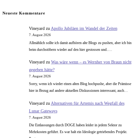
ein
Kommentieren
(optional)
ein
Neueste Kommentare
Vineyard
zu
Apollo Jubiläen im Wandel der Zeiten
7. August 2026
Allmählich sollte ich damit aufhören alte Blogs zu pushen, aber ich bin
beim durchstöbern wieder auf den hier gestossen und..…
Vineyard
zu
Was wäre wenn – es Wernher von Braun nicht
gegeben hätte?
7. August 2026
Sorry, wenn ich wieder einen alten Blog hochpushe, aber die Prämisse
hier in Bezug auf andere aktuellen Diskussionen interessant, auch…
Vineyard
zu
Alternativen für Artemis nach Wegfall des
Lunar Gateways
7. August 2026
Die Entlassungen durch DOGE haben leider in jedem Sektor zu
Mehrkosten geführt. Es war halt ein Ideologie getriebendes Projekt.