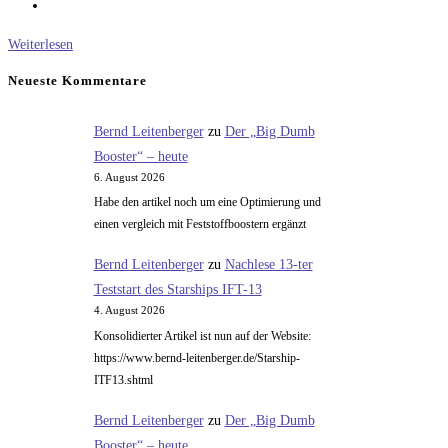
Die
Weiterlesen
Sache
Neueste Kommentare
mit
der
Bernd Leitenberger
zu
Der „Big Dumb
Laktose
Booster“ – heute
6. August 2026
Habe den artikel noch um eine Optimierung und
einen vergleich mit Feststoffboostern ergänzt
Bernd Leitenberger
zu
Nachlese 13-ter
Teststart des Starships IFT-13
4. August 2026
Konsolidierter Artikel ist nun auf der Website:
https://www.bernd-leitenberger.de/Starship-
ITF13.shtml
Bernd Leitenberger
zu
Der „Big Dumb
Booster“ – heute