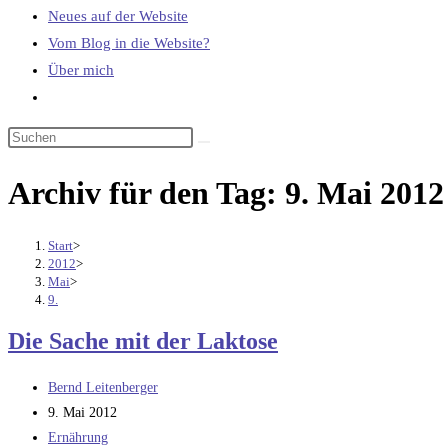
Neues auf der Website
Vom Blog in die Website?
Über mich
Website-
Suche
umschalten
Archiv für den Tag: 9. Mai 2012
Start
>
2012
>
Mai
>
9.
Die Sache mit der Laktose
Beitrags-
Bernd Leitenberger
Autor:
Beitrag
9. Mai 2012
veröffentlicht:
Beitrags-
Ernährung