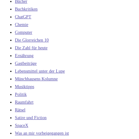
Bücher
Buchkritiken
ChatGPT
Chemie
Computer
Die Glorreichen 10
Die Zahl für heute
Ernährung
Gastbeiträge
Lebensmittel unter der Lupe
Münchhausens Kolumne
Musiktipps
Politik
Raumfahrt
Rätsel
Satire und Fiction
SpaceX
Was an mir vorbeigegangen ist