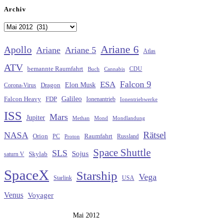
Archiv
Archiv
Ariane 6
Apollo
Ariane
Ariane 5
Atlas
ATV
bemannte Raumfahrt
CDU
Buch
Cannabis
Falcon 9
ESA
Elon Musk
Dragon
Corona-Virus
Galileo
FDP
Falcon Heavy
Ionenantrieb
Ionentriebwerke
ISS
Mars
Jupiter
Methan
Mond
Mondlandung
Rätsel
NASA
Raumfahrt
Orion
Russland
PC
Proton
Space Shuttle
SLS
Sojus
saturn V
Skylab
SpaceX
Starship
Vega
Starlink
USA
Venus
Voyager
Mai 2012