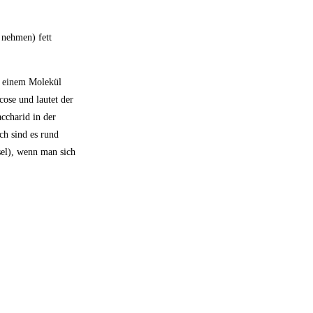
 nehmen) fett
le einem Molekül
ose und lautet der
ccharid in der
ch sind es rund
sel), wenn man sich