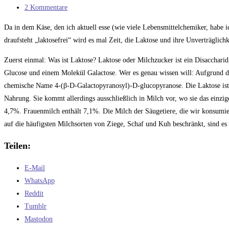
Kategorie:
Beitrags-
2 Kommentare
Kommentare:
Da in dem Käse, den ich aktuell esse (wie viele Lebensmittelchemiker, habe
draufsteht „laktosefrei“ wird es mal Zeit, die Laktose und ihre Unverträglich
Zuerst einmal: Was ist Laktose? Laktose oder Milchzucker ist ein Disaccharid
Glucose und einem Molekül Galactose. Wer es genau wissen will: Aufgrund d
chemische Name 4-(β-D-Galactopyranosyl)-D-glucopyranose. Die Laktose ist 
Nahrung. Sie kommt allerdings ausschließlich in Milch vor, wo sie das einzig
4,7%. Frauenmilch enthält 7,1%. Die Milch der Säugetiere, die wir konsumie
auf die häufigsten Milchsorten von Ziege, Schaf und Kuh beschränkt, sind es
Teilen:
E-Mail
WhatsApp
Reddit
Tumblr
Mastodon