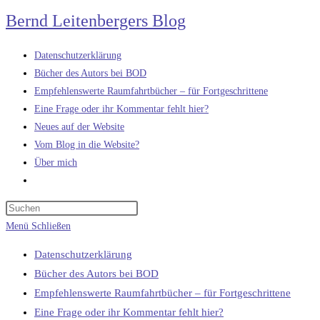
Zum
Bernd Leitenbergers Blog
Inhalt
springen
Datenschutzerklärung
Bücher des Autors bei BOD
Empfehlenswerte Raumfahrtbücher – für Fortgeschrittene
Eine Frage oder ihr Kommentar fehlt hier?
Neues auf der Website
Vom Blog in die Website?
Über mich
Website-
Suche
umschalten
Menü
Schließen
Datenschutzerklärung
Bücher des Autors bei BOD
Empfehlenswerte Raumfahrtbücher – für Fortgeschrittene
Eine Frage oder ihr Kommentar fehlt hier?