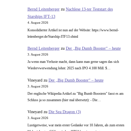
Shuttle
Bernd Leitenberger
zu
Nachlese 13-ter Teststart des
Starships IFT-13
4. August 2026
Konsolidierter Artikel ist nun auf der Website: https://www.bernd-
leitenberger.de/Starship-ITF13.shtml
Bernd Leitenberger
zu
Der „Big Dumb Booster“ – heute
3. August 2026
Ja wenn man Verluste macht, dann kann man gerne sagen das sich
Wiedervwerwendung lohnt: 2025 nach IPO 4.100 Mill. $…
Vineyard
zu
Der „Big Dumb Booster“ – heute
3. August 2026
Der englische Wikipedia Artikel zu "Big Bumb Boostern" fasst es am
Schluss ja so zusammen (hier mal übersetzt): - Die…
Vineyard
zu
Die Sea Dragon (3)
3. August 2026
Lustigerweise, war mein erster Gedanke vor 10 Jahren, als zum ersten