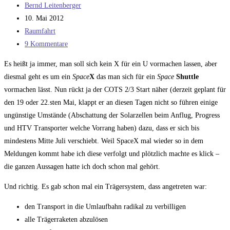
Beitrags-
Bernd Leitenberger
Autor:
Beitrag
10. Mai 2012
veröffentlicht:
Beitrags-
Raumfahrt
Kategorie:
Beitrags-
9 Kommentare
Kommentare:
Es heißt ja immer, man soll sich kein X für ein U vormachen lassen, aber
diesmal geht es um ein
Space
X
das man sich für ein
Space
Shuttle
vormachen lässt. Nun rückt ja der COTS 2/3 Start näher (derzeit geplant für
den 19 oder 22.sten Mai, klappt er an diesen Tagen nicht so führen einige
ungünstige Umstände (Abschattung der Solarzellen beim Anflug, Progress
und HTV Transporter welche Vorrang haben) dazu, dass er sich bis
mindestens Mitte Juli verschiebt. Weil SpaceX mal wieder so in dem
Meldungen kommt habe ich diese verfolgt und plötzlich machte es klick –
die ganzen Aussagen hatte ich doch schon mal gehört.
Und richtig. Es gab schon mal ein Trägersystem, dass angetreten war:
den Transport in die Umlaufbahn radikal zu verbilligen
alle Trägerraketen abzulösen