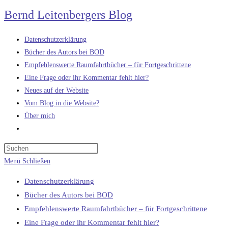
Zum
Bernd Leitenbergers Blog
Inhalt
springen
Datenschutzerklärung
Bücher des Autors bei BOD
Empfehlenswerte Raumfahrtbücher – für Fortgeschrittene
Eine Frage oder ihr Kommentar fehlt hier?
Neues auf der Website
Vom Blog in die Website?
Über mich
Website-
Suche
umschalten
Menü
Schließen
Datenschutzerklärung
Bücher des Autors bei BOD
Empfehlenswerte Raumfahrtbücher – für Fortgeschrittene
Eine Frage oder ihr Kommentar fehlt hier?