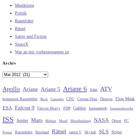
Musiktipps
Politik
Raumfahrt
Rätsel
Satire und Fiction
SpaceX
Was an mir vorbeigegangen ist
Archiv
Archiv
Ariane 6
Apollo
ATV
Ariane
Ariane 5
Atlas
Elon Musk
Dragon
bemannte Raumfahrt
CDU
Buch
Cannabis
Corona-Virus
Falcon 9
ESA
Galileo
FDP
Falcon Heavy
Ionenantrieb
Ionentriebwerke
ISS
Mars
NASA
Jupiter
Orion
Methan
Mond
PC
Mondlandung
Rätsel
SLS
Sojus
Raumfahrt
Russland
saturn V
Skylab
Proton