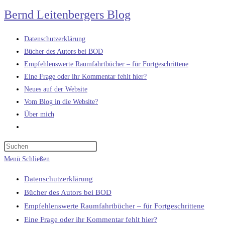
Zum
Bernd Leitenbergers Blog
Inhalt
springen
Datenschutzerklärung
Bücher des Autors bei BOD
Empfehlenswerte Raumfahrtbücher – für Fortgeschrittene
Eine Frage oder ihr Kommentar fehlt hier?
Neues auf der Website
Vom Blog in die Website?
Über mich
Website-
Suche
umschalten
Menü
Schließen
Datenschutzerklärung
Bücher des Autors bei BOD
Empfehlenswerte Raumfahrtbücher – für Fortgeschrittene
Eine Frage oder ihr Kommentar fehlt hier?