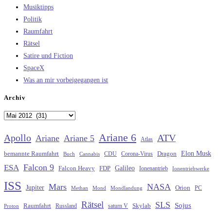
Musiktipps
Politik
Raumfahrt
Rätsel
Satire und Fiction
SpaceX
Was an mir vorbeigegangen ist
Archiv
Archiv
Ariane 6
Apollo
ATV
Ariane
Ariane 5
Atlas
Elon Musk
Dragon
bemannte Raumfahrt
CDU
Buch
Cannabis
Corona-Virus
Falcon 9
ESA
Galileo
FDP
Falcon Heavy
Ionenantrieb
Ionentriebwerke
ISS
Mars
NASA
Jupiter
Orion
Methan
Mond
PC
Mondlandung
Rätsel
SLS
Sojus
Raumfahrt
Russland
saturn V
Skylab
Proton