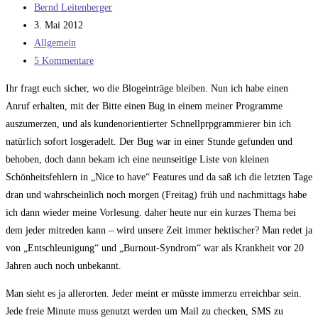
Beitrags-
Bernd Leitenberger
Autor:
Beitrag
3. Mai 2012
veröffentlicht:
Beitrags-
Allgemein
Kategorie:
Beitrags-
5 Kommentare
Kommentare:
Ihr fragt euch sicher, wo die Blogeinträge bleiben. Nun ich habe einen
Anruf erhalten, mit der Bitte einen Bug in einem meiner Programme
auszumerzen, und als kundenorientierter Schnellprpgrammierer bin ich
natürlich sofort losgeradelt. Der Bug war in einer Stunde gefunden und
behoben, doch dann bekam ich eine neunseitige Liste von kleinen
Schönheitsfehlern in „Nice to have“ Features und da saß ich die letzten Tage
dran und wahrscheinlich noch morgen (Freitag) früh und nachmittags habe
ich dann wieder meine Vorlesung. daher heute nur ein kurzes Thema bei
dem jeder mitreden kann – wird unsere Zeit immer hektischer? Man redet ja
von „Entschleunigung“ und „Burnout-Syndrom“ war als Krankheit vor 20
Jahren auch noch unbekannt.
Man sieht es ja allerorten. Jeder meint er müsste immerzu erreichbar sein.
Jede freie Minute muss genutzt werden um Mail zu checken, SMS zu