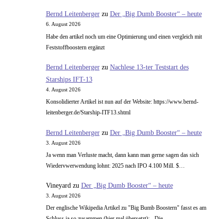
Bernd Leitenberger
zu
Der „Big Dumb Booster“ – heute
6. August 2026
Habe den artikel noch um eine Optimierung und einen vergleich mit
Feststoffboostern ergänzt
Bernd Leitenberger
zu
Nachlese 13-ter Teststart des
Starships IFT-13
4. August 2026
Konsolidierter Artikel ist nun auf der Website: https://www.bernd-
leitenberger.de/Starship-ITF13.shtml
Bernd Leitenberger
zu
Der „Big Dumb Booster“ – heute
3. August 2026
Ja wenn man Verluste macht, dann kann man gerne sagen das sich
Wiedervwerwendung lohnt: 2025 nach IPO 4.100 Mill. $…
Vineyard
zu
Der „Big Dumb Booster“ – heute
3. August 2026
Der englische Wikipedia Artikel zu "Big Bumb Boostern" fasst es am
Schluss ja so zusammen (hier mal übersetzt): - Die…