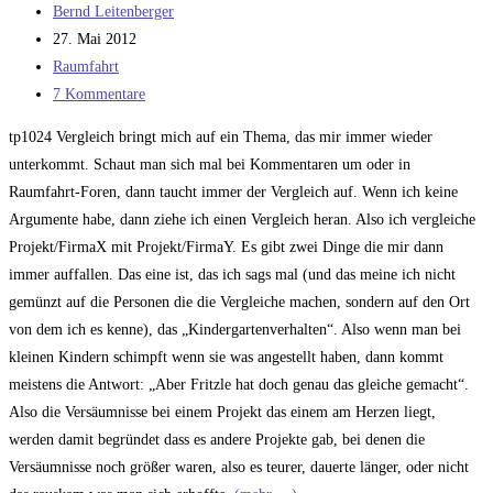
Beitrags-
Bernd Leitenberger
Autor:
Beitrag
27. Mai 2012
veröffentlicht:
Beitrags-
Raumfahrt
Kategorie:
Beitrags-
7 Kommentare
Kommentare:
tp1024 Vergleich bringt mich auf ein Thema, das mir immer wieder
unterkommt. Schaut man sich mal bei Kommentaren um oder in
Raumfahrt-Foren, dann taucht immer der Vergleich auf. Wenn ich keine
Argumente habe, dann ziehe ich einen Vergleich heran. Also ich vergleiche
Projekt/FirmaX mit Projekt/FirmaY. Es gibt zwei Dinge die mir dann
immer auffallen. Das eine ist, das ich sags mal (und das meine ich nicht
gemünzt auf die Personen die die Vergleiche machen, sondern auf den Ort
von dem ich es kenne), das „Kindergartenverhalten“. Also wenn man bei
kleinen Kindern schimpft wenn sie was angestellt haben, dann kommt
meistens die Antwort: „Aber Fritzle hat doch genau das gleiche gemacht“.
Also die Versäumnisse bei einem Projekt das einem am Herzen liegt,
werden damit begründet dass es andere Projekte gab, bei denen die
Versäumnisse noch größer waren, also es teurer, dauerte länger, oder nicht