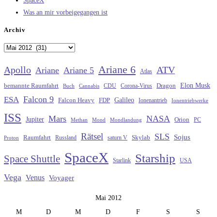
SpaceX
Was an mir vorbeigegangen ist
Archiv
Archiv
Ariane 6
Apollo
ATV
Ariane
Ariane 5
Atlas
Elon Musk
Dragon
bemannte Raumfahrt
CDU
Buch
Cannabis
Corona-Virus
Falcon 9
ESA
Galileo
FDP
Falcon Heavy
Ionenantrieb
Ionentriebwerke
ISS
Mars
NASA
Jupiter
Orion
Methan
Mond
PC
Mondlandung
Rätsel
SLS
Sojus
Raumfahrt
Russland
saturn V
Skylab
Proton
SpaceX
Starship
Space Shuttle
Starlink
USA
Vega
Venus
Voyager
Mai 2012
M
D
M
D
F
S
S