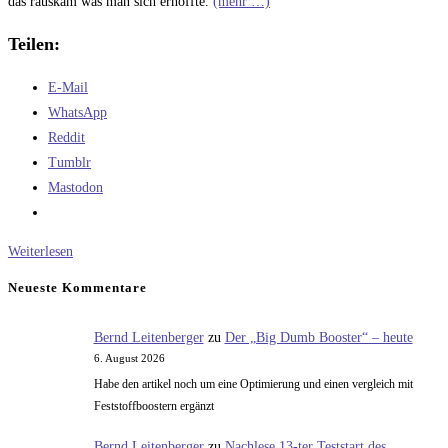
das rauskam was man sich erhoffte.
(mehr …)
Teilen:
E-Mail
WhatsApp
Reddit
Tumblr
Mastodon
Wie
Weiterlesen
mache
Neueste Kommentare
subjektive
Vergleiche
Bernd Leitenberger
zu
Der „Big Dumb Booster“ – heute
6. August 2026
Habe den artikel noch um eine Optimierung und einen vergleich mit
Feststoffboostern ergänzt
Bernd Leitenberger
zu
Nachlese 13-ter Teststart des