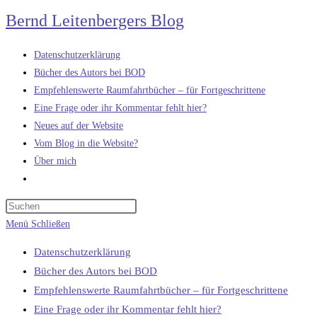
Zum
Bernd Leitenbergers Blog
Inhalt
springen
Datenschutzerklärung
Bücher des Autors bei BOD
Empfehlenswerte Raumfahrtbücher – für Fortgeschrittene
Eine Frage oder ihr Kommentar fehlt hier?
Neues auf der Website
Vom Blog in die Website?
Über mich
Website-
Suche
umschalten
Menü
Schließen
Datenschutzerklärung
Bücher des Autors bei BOD
Empfehlenswerte Raumfahrtbücher – für Fortgeschrittene
Eine Frage oder ihr Kommentar fehlt hier?