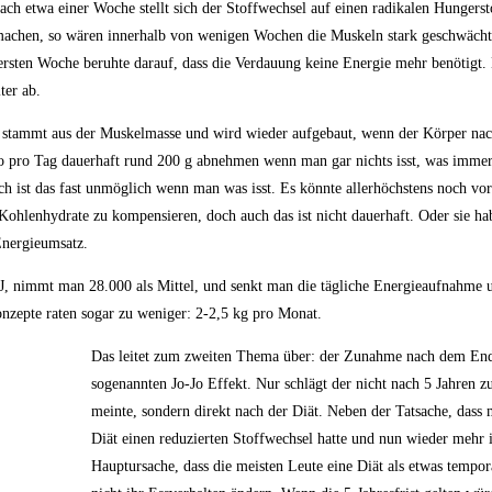
ach etwa einer Woche stellt sich der Stoffwechsel auf einen radikalen Hungers
 machen, so wären innerhalb von wenigen Wochen die Muskeln stark geschwächt.
 ersten Woche beruhte darauf, dass die Verdauung keine Energie mehr benötigt.
ter ab.
eiß stammt aus der Muskelmasse und wird wieder aufgebaut, wenn der Körper nac
lso pro Tag dauerhaft rund 200 g abnehmen wenn man gar nichts isst, was imme
nach ist das fast unmöglich wenn man was isst. Es könnte allerhöchstens noch
ohlenhydrate zu kompensieren, doch auch das ist nicht dauerhaft. Oder sie h
Energieumsatz.
J, nimmt man 28.000 als Mittel, und senkt man die tägliche Energieaufnahme 
epte raten sogar zu weniger: 2-2,5 kg pro Monat.
Das leitet zum zweiten Thema über: der Zunahme nach dem End
sogenannten Jo-Jo Effekt. Nur schlägt der nicht nach 5 Jahren z
meinte, sondern direkt nach der Diät. Neben der Tatsache, dass
Diät einen reduzierten Stoffwechsel hatte und nun wieder mehr is
Hauptursache, dass die meisten Leute eine Diät als etwas tempo