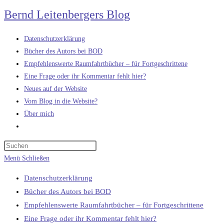
Zum
Bernd Leitenbergers Blog
Inhalt
springen
Datenschutzerklärung
Bücher des Autors bei BOD
Empfehlenswerte Raumfahrtbücher – für Fortgeschrittene
Eine Frage oder ihr Kommentar fehlt hier?
Neues auf der Website
Vom Blog in die Website?
Über mich
Website-
Suche
umschalten
Menü
Schließen
Datenschutzerklärung
Bücher des Autors bei BOD
Empfehlenswerte Raumfahrtbücher – für Fortgeschrittene
Eine Frage oder ihr Kommentar fehlt hier?