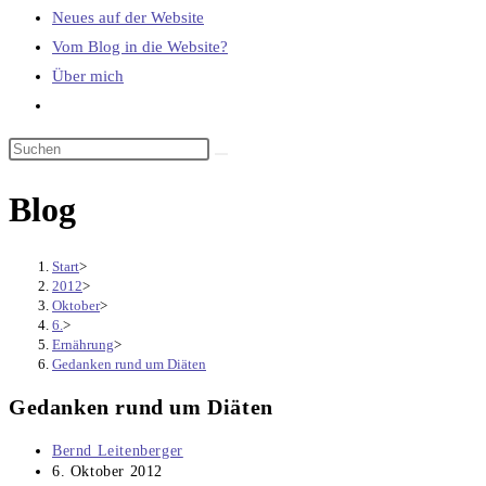
Neues auf der Website
Vom Blog in die Website?
Über mich
Website-
Suche
umschalten
Blog
Start
>
2012
>
Oktober
>
6.
>
Ernährung
>
Gedanken rund um Diäten
Gedanken rund um Diäten
Beitrags-
Bernd Leitenberger
Autor:
Beitrag
6. Oktober 2012