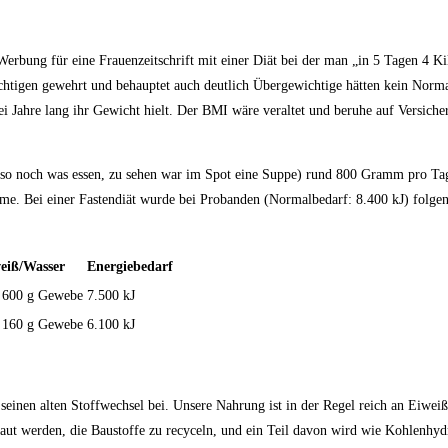
Werbung für eine Frauenzeitschrift mit einer Diät bei der man „in 5 Tagen 4 
chtigen gewehrt und behauptet auch deutlich Übergewichtige hätten kein Norm
ei Jahre lang ihr Gewicht hielt. Der BMI wäre veraltet und beruhe auf Versich
f also noch was essen, zu sehen war im Spot eine Suppe) rund 800 Gramm pro T
e. Bei einer Fastendiät wurde bei Probanden (Normalbedarf: 8.400 kJ) folge
eiß/Wasser
Energiebedarf
 600 g Gewebe
7.500 kJ
 160 g Gewebe
6.100 kJ
einen alten Stoffwechsel bei. Unsere Nahrung ist in der Regel reich an Eiwei
aut werden, die Baustoffe zu recyceln, und ein Teil davon wird wie Kohlenhyd