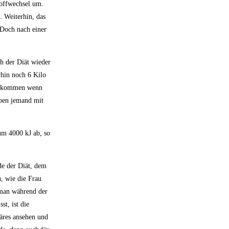
toffwechsel um.
 Weiterhin, das
 Doch nach einer
h der Diät wieder
rhin noch 6 Kilo
 vorkommen wenn
aben jemand mit
um 4000 kJ ab, so
e der Diät, dem
u, wie die Frau
 man während der
st, ist die
räres ansehen und