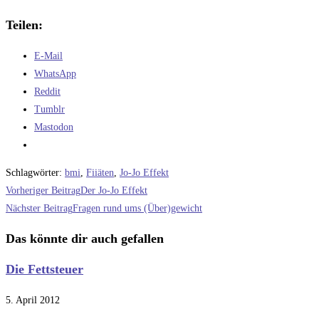
Teilen:
E-Mail
WhatsApp
Reddit
Tumblr
Mastodon
Schlagwörter
:
bmi
,
Fiiäten
,
Jo-Jo Effekt
Weitere
Vorheriger Beitrag
Der Jo-Jo Effekt
Artikel
Nächster Beitrag
Fragen rund ums (Über)gewicht
ansehen
Das könnte dir auch gefallen
Die Fettsteuer
5. April 2012