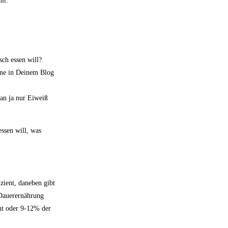
lt.
sch essen will?
eine in Deinem Blog
an ja nur Eiweiß
ssen will, was
zient, daneben gibt
 Dauerernährung
cht oder 9-12% der