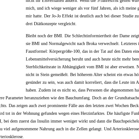
nicht ihr Essverhalten ändern. Wenn die 5-Jahresfrist gelten wü
mich, und ich wiege weniger als vor fünf Jahren, als ich meine 
mir hatte. Der Jo-Jo Effekt ist deutlich auch bei dieser Studie z
drei Diätkonzepte vergleicht.
Bleibt noch der BMI. Die Schlechtinformiertheit der Dame zeigt 
sie BMI und Normalgewicht nach Broka verwechselt. Letzteres i
Faustformel: Körpergröße-100, das in der Tat auf den Daten ein
Lebensmittelversicherung beruht und auch heute nicht mehr ben
Sterblichkeitsrate in Abhängigkeit vom BMI ist aber erweisen. N
nicht in Stein gemeißelt. Bei höherem Alter scheint ein etwas 
gesünder zu sein, was auch damit korreliert, dass die Leute im 
haben. Zudem ist es nicht so, dass Personen die abgenommen ha
ere Parameter heranzuziehen wie den Bauchumfang. Doch an der Grundtatsache
chts. Das zeigen auch zwei prominente Fälle aus den letzten zwei Wochen Beck 
rd tot in der Wohnung gefunden wegen eines Herzinfarktes. Die häufigste Funk
II, bei dem zuerst das Insulin immer weniger wirkt und dann die Bauchspeiche
e zu viel aufgenommene Nahrung auch in die Zellen gelangt. Und Arteriosklerose 
teriosklerose.