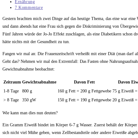
veröffentlicht:
Beitrags-
Ernährung
Kategorie:
Beitrags-
7 Kommentare
Kommentare:
Gestern brachten mich zwei Dinge auf das heutige Thema, das eine war eine 
und dann abends hat eine Frau sich gegen die Diskriminierung von Übergewi
Fünf Jahren würde der Jo-Jo Effekt zuschlagen, als eine Diabetikern schon dr
hätte nichts mit der Gesundheit zu tun.
Fangen wir mal an: Die Frauenzeitschrift verheißt mit einer Diät (man dar
Geht das? Nehmen wir mal den Extremfall: Das Fasten ohne Nahrungsaufnahm
Gewichtsabnahme beobachtet:
Zeitraum
Gewichtsabnahme
Davon Fett
Davon Eiw
1-8 Tage
800 g
160 g Fett = 200 g Fettgewebe
75 g Eiweiß =
> 8 Tage
350 gW
150 g Fett = 190 g Fettgewebe
20 g Eiweiß =
Wie kann man dies nun deuten?
Ein Gramm Eiweiß bindet im Körper 6-7 g Wasser. Zuerst behält der Körper s
sich nicht viel Mühe geben, wenn Zellbestandteile oder andere Eiweiße abgeb