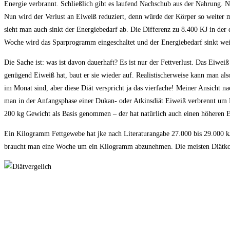
Energie verbrannt. Schließlich gibt es laufend Nachschub aus der Nahrung. N
Nun wird der Verlust an Eiweiß reduziert, denn würde der Körper so weiter
sieht man auch sinkt der Energiebedarf ab. Die Differenz zu 8.400 KJ in der
Woche wird das Sparprogramm eingeschaltet und der Energiebedarf sinkt wei
Die Sache ist: was ist davon dauerhaft? Es ist nur der Fettverlust. Das Eiw
genügend Eiweiß hat, baut er sie wieder auf. Realistischerweise kann man a
im Monat sind, aber diese Diät verspricht ja das vierfache! Meiner Ansicht 
man in der Anfangsphase einer Dukan- oder Atkinsdiät Eiweiß verbrennt um K
200 kg Gewicht als Basis genommen – der hat natürlich auch einen höheren 
Ein Kilogramm Fettgewebe hat jke nach Literaturangabe 27.000 bis 29.000 k
braucht man eine Woche um ein Kilogramm abzunehmen. Die meisten Diätkonz