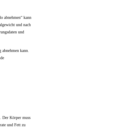
Kilo abnehmen“ kann
algewicht und nach
erungsdaten und
ag abnehmen kann.
nde
ß. Der Körper muss
rate und Fett zu