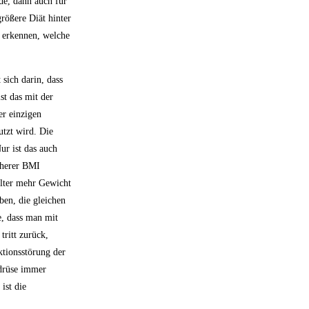
rde, dann auch für
größere Diät hinter
u erkennen, welche
sich darin, dass
st das mit der
er einzigen
utzt wird. Die
ur ist das auch
höherer BMI
Alter mehr Gewicht
ben, die gleichen
, dass man mit
tritt zurück,
tionsstörung der
ldrüse immer
ist die