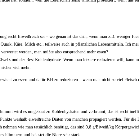
che hat, sondern, weil die Leserschaft sonst wirklich protestiert, wenn das feh
ung recht Eiweißreich sei – wo genau ist das drin, wenn man z.B. weniger Flei
h, Quark, Käse, Milch etc., teilweise auch in pflanzlichen Lebensmitteln. Ich m
r verwertet werden, man müßte also entsprechend mehr essen?
iweiß und der Rest Kohlenhydrate. Wenn man letztere reduzieren will, kann m
sicher viel mehr.
wicht zu essen und dafür KH zu reduzieren – wenn man nicht so viel Fleisch e
nimmt wird es umgebaut zu Kohlenhydraten und verbrannt, das ist recht ineffi
d Punkte weshalb eiweißreiche Diäten von manchen propagiert werden. Für die
ich nehmen wie man tatsächlich benötigt, das sind 0,8 g/Eiweiß/kg Körpergewi
rschlimmern und belastet die Niere sehr stark.