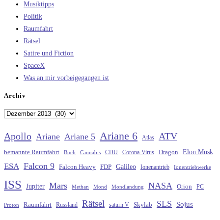
Musiktipps
Politik
Raumfahrt
Rätsel
Satire und Fiction
SpaceX
Was an mir vorbeigegangen ist
Archiv
Archiv
Ariane 6
Apollo
ATV
Ariane
Ariane 5
Atlas
Elon Musk
Dragon
bemannte Raumfahrt
CDU
Buch
Cannabis
Corona-Virus
Falcon 9
ESA
Galileo
FDP
Falcon Heavy
Ionenantrieb
Ionentriebwerke
ISS
Mars
NASA
Jupiter
Orion
Methan
Mond
PC
Mondlandung
Rätsel
SLS
Sojus
Raumfahrt
Russland
saturn V
Skylab
Proton