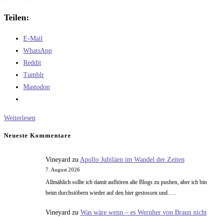
Teilen:
E-Mail
WhatsApp
Reddit
Tumblr
Mastodon
Noch’n
Weiterlesen
Rezept
Neueste Kommentare
Vineyard
zu
Apollo Jubiläen im Wandel der Zeiten
7. August 2026
Allmählich sollte ich damit aufhören alte Blogs zu pushen, aber ich bin
beim durchstöbern wieder auf den hier gestossen und..…
Vineyard
zu
Was wäre wenn – es Wernher von Braun nicht