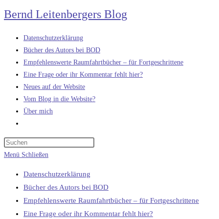
Zum
Bernd Leitenbergers Blog
Inhalt
springen
Datenschutzerklärung
Bücher des Autors bei BOD
Empfehlenswerte Raumfahrtbücher – für Fortgeschrittene
Eine Frage oder ihr Kommentar fehlt hier?
Neues auf der Website
Vom Blog in die Website?
Über mich
Website-
Suche
umschalten
Menü
Schließen
Datenschutzerklärung
Bücher des Autors bei BOD
Empfehlenswerte Raumfahrtbücher – für Fortgeschrittene
Eine Frage oder ihr Kommentar fehlt hier?