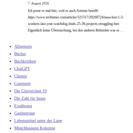
7. August 2026
Ich poste es mal hier, weil es auch Artemis betrifft.
https://www.techtimes.com/articles/321517/20260724/nasa-lost-1-5-
workers-last-year-watchdog-finds-25-36-projects-struggling.htm
Eigentlich keine Überraschung, bei den anderen Behörden war es…
Allgemein
Bücher
Buchkritiken
ChatGPT
Chemie
Computer
Die Glorreichen 10
Die Zahl für heute
Ernährung
Gastbeiträge
Lebensmittel unter der Lupe
Münchhausens Kolumne