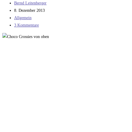
Beitrags-
Bernd Leitenberger
Autor:
Beitrag
8. Dezember 2013
veröffentlicht:
Beitrags-
Allgemein
Kategorie:
Beitrags-
3 Kommentare
Kommentare: