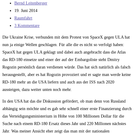
Beitrags-
Bernd Leitenberger
Autor:
Beitrag
19. Juni 2014
veröffentlicht:
Beitrags-
Raumfahrt
Kategorie:
Beitrags-
3 Kommentare
Kommentare:
Die Ukraine Krise, verbunden mit dem Protest von SpaceX gegen ULA hat
nun ja einige Wellen geschlagen. Für alle die es nicht so verfolgt haben:
SpaceX hat gegen ULA geklagt und dabei auch angebracht dass die Atlas
das RD-180 einsetze und einer der auf der Embargoliste steht Dmitry
Rogozin persönlich daran verdienen würde. Das hat sich natürlich als falsch
herausgestellt, aber es hat Rogozin provoziert und er sagte man werde keine
RD-180 mehr an die USA liefern und auch aus der ISS nach 2020
aussteigen, dazu weiter unten noch mehr.
In den USA hat das die Diskussion gefördert, ob man denn von Russland
abhängig sein möchte und es gab sehr schnell einer erste Finanzierung durch
das Verteidigungsministerium in Höhe von 100 Millionen Dollar für die
Suche nach einem RD-180 Ersatz dieses Jahr und 220 Millionen nächstes
Jahr. Was meiner Ansicht eher zeigt das man mit der nationalen