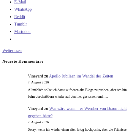
E-Mail
WhatsApp
Reddit
Tumblr
Mastodon
Die
Weiterlesen
Sache
Neueste Kommentare
mit
dem
Vineyard
zu
Apollo Jubiläen im Wandel der Zeiten
RD-
7. August 2026
180
Allmählich sollte ich damit aufhören alte Blogs zu pushen, aber ich bin
Ersatz
beim durchstöbern wieder auf den hier gestossen und..…
Vineyard
zu
Was wäre wenn – es Wernher von Braun nicht
gegeben hätte?
7. August 2026
Sorry, wenn ich wieder einen alten Blog hochpushe, aber die Prämisse