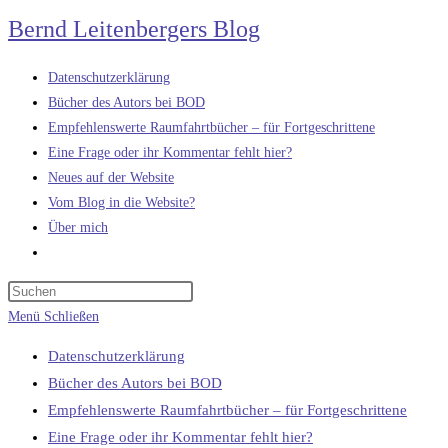
Zum
Bernd Leitenbergers Blog
Inhalt
springen
Datenschutzerklärung
Bücher des Autors bei BOD
Empfehlenswerte Raumfahrtbücher – für Fortgeschrittene
Eine Frage oder ihr Kommentar fehlt hier?
Neues auf der Website
Vom Blog in die Website?
Über mich
Website-
Suche
umschalten
Menü
Schließen
Datenschutzerklärung
Bücher des Autors bei BOD
Empfehlenswerte Raumfahrtbücher – für Fortgeschrittene
Eine Frage oder ihr Kommentar fehlt hier?