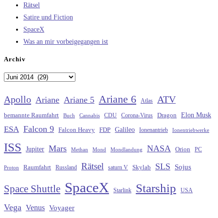
Rätsel
Satire und Fiction
SpaceX
Was an mir vorbeigegangen ist
Archiv
Archiv
Ariane 6
Apollo
ATV
Ariane
Ariane 5
Atlas
Elon Musk
Dragon
bemannte Raumfahrt
CDU
Buch
Cannabis
Corona-Virus
Falcon 9
ESA
Galileo
FDP
Falcon Heavy
Ionenantrieb
Ionentriebwerke
ISS
Mars
NASA
Jupiter
Orion
Methan
Mond
PC
Mondlandung
Rätsel
SLS
Sojus
Raumfahrt
Russland
saturn V
Skylab
Proton
SpaceX
Starship
Space Shuttle
Starlink
USA
Vega
Venus
Voyager