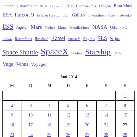
Elon Musk
Dragon
bemannte Raumfahrt
CDU
Buch
Cannabis
Corona-Virus
Falcon 9
ESA
Galileo
FDP
Falcon Heavy
Ionenantrieb
Ionentriebwerke
ISS
Mars
NASA
Jupiter
Orion
Methan
Mond
PC
Mondlandung
Rätsel
SLS
Sojus
Raumfahrt
Russland
saturn V
Skylab
Proton
SpaceX
Starship
Space Shuttle
Starlink
USA
Vega
Venus
Voyager
Juni 2014
M
D
M
D
F
S
S
1
2
3
4
5
6
7
8
9
10
11
12
13
14
15
16
17
18
19
20
21
22
23
24
25
26
27
28
29