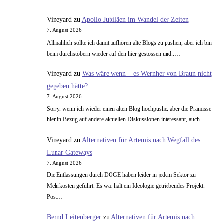
Vineyard
zu
Apollo Jubiläen im Wandel der Zeiten
7. August 2026
Allmählich sollte ich damit aufhören alte Blogs zu pushen, aber ich bin
beim durchstöbern wieder auf den hier gestossen und..…
Vineyard
zu
Was wäre wenn – es Wernher von Braun nicht
gegeben hätte?
7. August 2026
Sorry, wenn ich wieder einen alten Blog hochpushe, aber die Prämisse
hier in Bezug auf andere aktuellen Diskussionen interessant, auch…
Vineyard
zu
Alternativen für Artemis nach Wegfall des
Lunar Gateways
7. August 2026
Die Entlassungen durch DOGE haben leider in jedem Sektor zu
Mehrkosten geführt. Es war halt ein Ideologie getriebendes Projekt.
Post…
Bernd Leitenberger
zu
Alternativen für Artemis nach