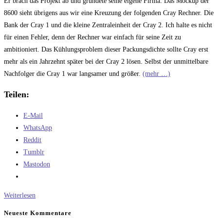
Er brach das Projekt ab und gründete seine eigene Firma. Das Mockup der
8600 sieht übrigens aus wir eine Kreuzung der folgenden Cray Rechner. Die
Bank der Cray 1 und die kleine Zentraleinheit der Cray 2. Ich halte es nicht
für einen Fehler, denn der Rechner war einfach für seine Zeit zu
ambitioniert. Das Kühlungsproblem dieser Packungsdichte sollte Cray erst
mehr als ein Jahrzehnt später bei der Cray 2 lösen. Selbst der unmittelbare
Nachfolger die Cray 1 war langsamer und größer.
(mehr …)
Teilen:
E-Mail
WhatsApp
Reddit
Tumblr
Mastodon
Crays
Weiterlesen
Fehler
Neueste Kommentare