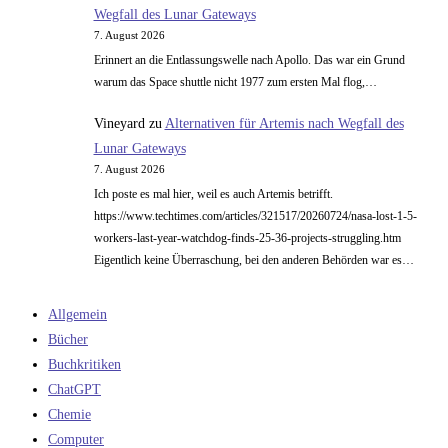
Wegfall des Lunar Gateways
7. August 2026
Erinnert an die Entlassungswelle nach Apollo. Das war ein Grund
warum das Space shuttle nicht 1977 zum ersten Mal flog,…
Vineyard
zu
Alternativen für Artemis nach Wegfall des
Lunar Gateways
7. August 2026
Ich poste es mal hier, weil es auch Artemis betrifft.
https://www.techtimes.com/articles/321517/20260724/nasa-lost-1-5-
workers-last-year-watchdog-finds-25-36-projects-struggling.htm
Eigentlich keine Überraschung, bei den anderen Behörden war es…
Allgemein
Bücher
Buchkritiken
ChatGPT
Chemie
Computer