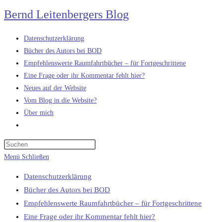
Zum
Bernd Leitenbergers Blog
Inhalt
springen
Datenschutzerklärung
Bücher des Autors bei BOD
Empfehlenswerte Raumfahrtbücher – für Fortgeschrittene
Eine Frage oder ihr Kommentar fehlt hier?
Neues auf der Website
Vom Blog in die Website?
Über mich
Website-
Suche
umschalten
Menü
Schließen
Datenschutzerklärung
Bücher des Autors bei BOD
Empfehlenswerte Raumfahrtbücher – für Fortgeschrittene
Eine Frage oder ihr Kommentar fehlt hier?