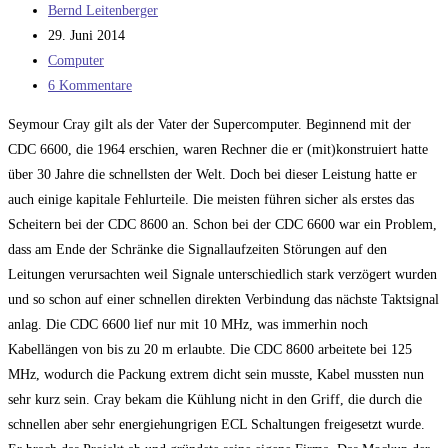
Beitrags-
Bernd Leitenberger
Autor:
Beitrag
29. Juni 2014
veröffentlicht:
Beitrags-
Computer
Kategorie:
Beitrags-
6 Kommentare
Kommentare:
Seymour Cray gilt als der Vater der Supercomputer. Beginnend mit der
CDC 6600, die 1964 erschien, waren Rechner die er (mit)konstruiert hatte
über 30 Jahre die schnellsten der Welt. Doch bei dieser Leistung hatte er
auch einige kapitale Fehlurteile. Die meisten führen sicher als erstes das
Scheitern bei der CDC 8600 an. Schon bei der CDC 6600 war ein Problem,
dass am Ende der Schränke die Signallaufzeiten Störungen auf den
Leitungen verursachten weil Signale unterschiedlich stark verzögert wurden
und so schon auf einer schnellen direkten Verbindung das nächste Taktsignal
anlag. Die CDC 6600 lief nur mit 10 MHz, was immerhin noch
Kabellängen von bis zu 20 m erlaubte. Die CDC 8600 arbeitete bei 125
MHz, wodurch die Packung extrem dicht sein musste, Kabel mussten nun
sehr kurz sein. Cray bekam die Kühlung nicht in den Griff, die durch die
schnellen aber sehr energiehungrigen ECL Schaltungen freigesetzt wurde.