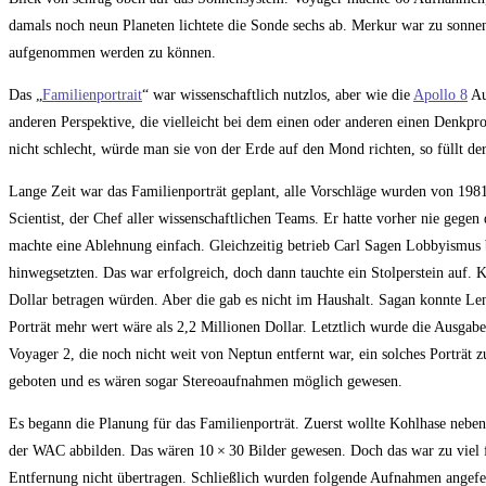
damals noch neun Planeten lichtete die Sonde sechs ab. Merkur war zu sonne
aufgenommen werden zu können.
Das „
Familienportrait
“ war wissenschaftlich nutzlos, aber wie die
Apollo 8
Au
anderen Perspektive, die vielleicht bei dem einen oder anderen einen Denkproz
nicht schlecht, würde man sie von der Erde auf den Mond richten, so füllt der
Lange Zeit war das Familienporträt geplant, alle Vorschläge wurden von 198
Scientist, der Chef aller wissenschaftlichen Teams. Er hatte vorher nie geg
machte eine Ablehnung einfach. Gleichzeitig betrieb Carl Sagen Lobbyismus
hinwegsetzten. Das war erfolgreich, doch dann tauchte ein Stolperstein auf. 
Dollar betragen würden. Aber die gab es nicht im Haushalt. Sagan konnte Le
Porträt mehr wert wäre als 2,2 Millionen Dollar. Letztlich wurde die Ausgab
Voyager 2, die noch nicht weit von Neptun entfernt war, ein solches Porträt
geboten und es wären sogar Stereoaufnahmen möglich gewesen.
Es begann die Planung für das Familienporträt. Zuerst wollte Kohlhase ne
der WAC abbilden. Das wären 10 × 30 Bilder gewesen. Doch das war zu viel fü
Entfernung nicht übertragen. Schließlich wurden folgende Aufnahmen angef