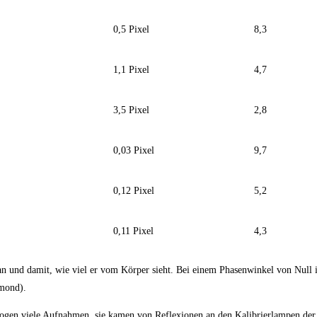
0,5 Pixel
8,3
1,1 Pixel
4,7
3,5 Pixel
2,8
0,03 Pixel
9,7
0,12 Pixel
5,2
0,11 Pixel
4,3
 und damit, wie viel er vom Körper sieht. Bei einem Phasenwinkel von Null is
umond).
hzogen viele Aufnahmen, sie kamen von Reflexionen an den Kalibrierlampen de