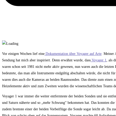
Vor einigen Wochen lief eine
Dokumentation über Voyager auf Arte
. Meiner 
Sendung hat mich aber inspiriert. Denn erwähnt wurde, dass
Voyager 1
, als 
waren schon seit 1981 nicht mehr aktiv gewesen, nun waren auch die letzten
bedeutete, das man alle Instrumente endgültig abschalten würde, die nicht f
waren dies auch die Kameras an beiden Raumsonden. Das diente zum einen zu
Heizelemente aktiv und zum Zweiten wurden die wissenschaftlichen Teams de
Voyager 1 war immer die weiter entfernteste der beiden Sonden und sie entfern
und Saturn näherte und so „mehr Schwung“ bekommen hat. Das konnten die b
zudem bremste einer der beiden Vorbeiflüge die Sonde sogar leicht ab. Da zu
Blick von schräg oben auf das Sonnensystem. Voyager machte 60 Aufnahmen