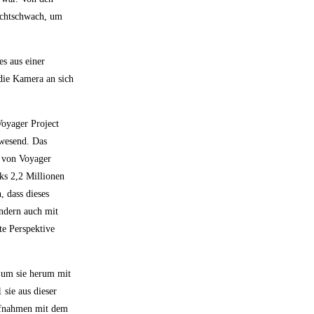
lichtschwach, um
s aus einer
 die Kamera an sich
Voyager Project
nwesend. Das
r von Voyager
ks 2,2 Millionen
 dass dieses
ondern auch mit
te Perspektive
 um sie herum mit
sie aus dieser
Aufnahmen mit dem