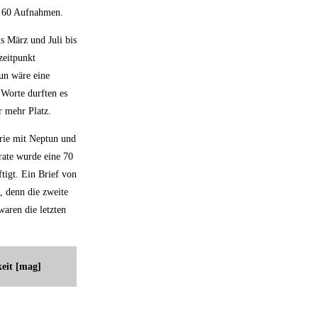
s 60 Aufnahmen.
s März und Juli bis
zeitpunkt
un wäre eine
 Worte durften es
r mehr Platz.
rie mit Neptun und
rate wurde eine 70
tigt. Ein Brief von
, denn die zweite
aren die letzten
keit [mag]