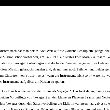
Ansicht nach hat man dort zu viel Wert auf die Goldene Schallplatte gelegt, abe
die Mission schon vorbei war, am 14.2.1990 ein letztes Foto Mosaik aufnahm. 
 Daten von Voyager 2 übertragen und die beiden Sonden begannen ihre Heliosp
ür diese Mission gebraucht wurden und, da nun nur noch Teilchen und Felder g
m Einsparen von Strom – selbst wenn die Instrumente nicht aktiv waren so wa
r Instrumente aufgelöst, um Kosten zu sparen.
t sich auch schneller von der Sonne als Voyager 2. Das liegt daran, dass sie si
eiden Vorbeiflüge von Voyager 2 an den kleineren Planeten Uranus und Neptun
dem Voyager durch den Saturnvorbeiflug die Ekliptik verlassen hat, gab es so 
, da die Kamera während des Schwenks von einem Planeten zum anderen aktiv