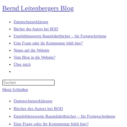
Zum
Bernd Leitenbergers Blog
Inhalt
springen
Datenschutzerklärung
Bücher des Autors bei BOD
Empfehlenswerte Raumfahrtbücher – für Fortgeschrittene
Eine Frage oder ihr Kommentar fehlt hier?
Neues auf der Website
Vom Blog in die Website?
Über mich
Website-
Suche
umschalten
Menü
Schließen
Datenschutzerklärung
Bücher des Autors bei BOD
Empfehlenswerte Raumfahrtbücher – für Fortgeschrittene
Eine Frage oder ihr Kommentar fehlt hier?