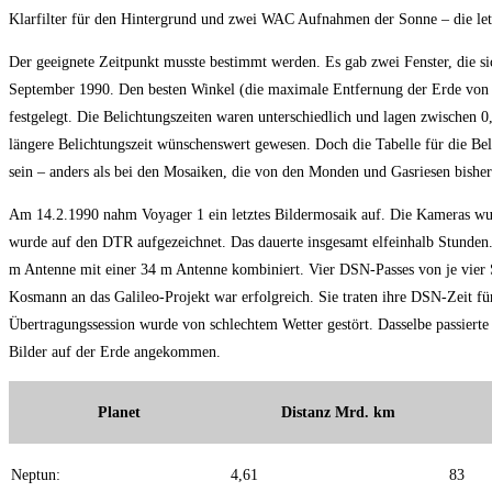
Klarfilter für den Hintergrund und zwei WAC Aufnahmen der Sonne – die le
Der geeignete Zeitpunkt musste bestimmt werden. Es gab zwei Fenster, die s
September 1990. Den besten Winkel (die maximale Entfernung der Erde von 
festgelegt. Die Belichtungszeiten waren unterschiedlich und lagen zwische
längere Belichtungszeit wünschenswert gewesen. Doch die Tabelle für die Be
sein – anders als bei den Mosaiken, die von den Monden und Gasriesen bishe
Am 14.2.1990 nahm Voyager 1 ein letztes Bildermosaik auf. Die Kameras wu
wurde auf den DTR aufgezeichnet. Das dauerte insgesamt elfeinhalb Stunden.
m Antenne mit einer 34 m Antenne kombiniert. Vier DSN-Passes von je vier 
Kosmann an das Galileo-Projekt war erfolgreich. Sie traten ihre DSN-Zeit f
Übertragungssession wurde von schlechtem Wetter gestört. Dasselbe passierte
Bilder auf der Erde angekommen.
Planet
Distanz Mrd. km
Neptun:
4,61
83