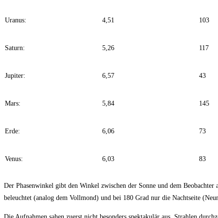
Uranus:
4,51
103
Saturn:
5,26
117
Jupiter:
6,57
43
Mars:
5,84
145
Erde:
6,06
73
Venus:
6,03
83
Der Phasenwinkel gibt den Winkel zwischen der Sonne und dem Beobachter an
beleuchtet (analog dem Vollmond) und bei 180 Grad nur die Nachtseite (Ne
Die Aufnahmen sahen zuerst nicht besonders spektakulär aus. Strahlen durc