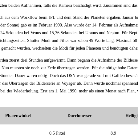
tzten beiden Aufnahmen, falls die Kamera beschädigt wird. Zusammen sind da
ich aus dem Workflow beim JPL und dem Stand der Planeten ergaben. Januar bi
der Sonne) gab es im Februar 1990. Also wurde der 14. Februar als Aufnahme
n 0,24 Sekunden bei Venus und 15,36 Sekunden bei Uranus und Neptun. Für Nept
lichtungszeiten, Shutter-Modi und Filter war schon 49 Worte lang. Maximal 50
r gemacht wurden, wechselten die Modi für jeden Planeten und benötigten dahe
rden zuerst drei Stunden aufgewärmt. Dann begann die Aufnahme der Bilderse
 Nun mussten sie noch zur Erde übertragen werden. Für die nötige hohe Daten
Stunden Dauer waren nötig. Doch das DSN war gerade voll mit Galileo beschäf
ür das Übertragen der Bilderserie an Voyager ab. Dann wurde nochmal spannend
 bei der Wiederholung. Erst am 1. Mai 1990, mehr als einen Monat nach Plan, w
Phasenwinkel
Durchmesser
Hellig
0,5 Pixel
8,9