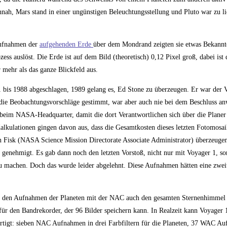
nnah, Mars stand in einer ungünstigen Beleuchtungsstellung und Pluto war zu 
fnahmen der
aufgehenden Erde
über dem Mondrand zeigten sie etwas Bekannte
ess auslöst. Die Erde ist auf dem Bild (theoretisch) 0,12 Pixel groß, dabei ist
 mehr als das ganze Blickfeld aus.
1 bis 1988 abgeschlagen, 1989 gelang es, Ed Stone zu überzeugen. Er war der 
en die Beobachtungsvorschläge gestimmt, war aber auch nie bei dem Beschluss a
 beim NASA-Headquarter, damit die dort Verantwortlichen sich über die Plane
Kalkulationen gingen davon aus, dass die Gesamtkosten dieses letzten Fotomosai
n Fisk (NASA Science Mission Directorate Associate Administrator) überzeugen,
e genehmigt. Es gab dann noch den letzten Vorstoß, nicht nur mit Voyager 1, s
 zu machen. Doch das wurde leider abgelehnt. Diese Aufnahmen hätten eine zwei
ben den Aufnahmen der Planeten mit der NAC auch den gesamten Sternenhimmel
r den Bandrekorder, der 96 Bilder speichern kann. In Realzeit kann Voyager 1 
ertigt: sieben NAC Aufnahmen in drei Farbfiltern für die Planeten, 37 WAC 