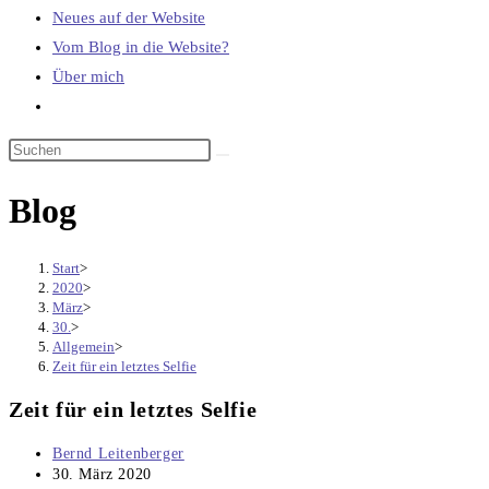
Neues auf der Website
Vom Blog in die Website?
Über mich
Website-
Suche
umschalten
Blog
Start
>
2020
>
März
>
30.
>
Allgemein
>
Zeit für ein letztes Selfie
Zeit für ein letztes Selfie
Beitrags-
Bernd Leitenberger
Autor:
Beitrag
30. März 2020