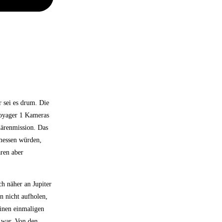
r sei es drum. Die
Voyager 1 Kameras
härenmission. Das
emessen würden,
ren aber
ch näher an Jupiter
 nicht aufholen,
einen einmaligen
 war. Von den