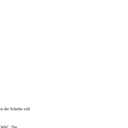
t die Scheibe voll
r WAC. Die