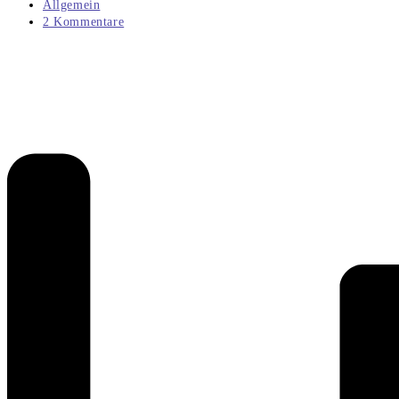
veröffentlicht:
Beitrags-
Allgemein
Kategorie:
Beitrags-
2 Kommentare
Kommentare: