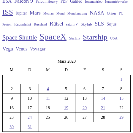
Falcon 9
ESA
Galileo
FDP
Falcon Heavy
Ionenantrieb
Ionentriebwerke
ISS
Mars
NASA
Jupiter
Orion
Methan
Mond
PC
Mondlandung
Rätsel
SLS
Sojus
Raumfahrt
Russland
saturn V
Skylab
Proton
SpaceX
Starship
Space Shuttle
Starlink
USA
Vega
Venus
Voyager
März 2020
M
D
M
D
F
S
S
1
2
3
4
5
6
7
8
9
10
11
12
13
14
15
16
17
18
19
20
21
22
23
24
25
26
27
28
29
30
31