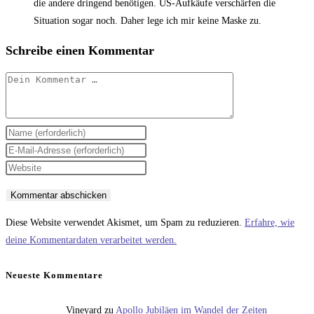
die andere dringend benötigen. US-Aufkäufe verschärfen die
Situation sogar noch. Daher lege ich mir keine Maske zu.
Schreibe einen Kommentar
Kommentar
Gib
deinen
Gib
Namen
deine
Gib
oder
E-
deine
Benutzernamen
Mail-
Website-
zum
Adresse
URL
Diese Website verwendet Akismet, um Spam zu reduzieren.
Erfahre, wie
Kommentieren
zum
ein
deine Kommentardaten verarbeitet werden.
ein
Kommentieren
(optional)
ein
Neueste Kommentare
Vineyard
zu
Apollo Jubiläen im Wandel der Zeiten