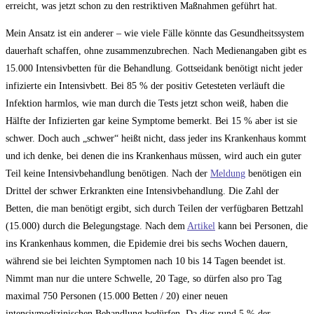
erreicht, was jetzt schon zu den restriktiven Maßnahmen geführt hat.
Mein Ansatz ist ein anderer – wie viele Fälle könnte das Gesundheitssystem
dauerhaft schaffen, ohne zusammenzubrechen. Nach Medienangaben gibt es
15.000 Intensivbetten für die Behandlung. Gottseidank benötigt nicht jeder
infizierte ein Intensivbett. Bei 85 % der positiv Getesteten verläuft die
Infektion harmlos, wie man durch die Tests jetzt schon weiß, haben die
Hälfte der Infizierten gar keine Symptome bemerkt. Bei 15 % aber ist sie
schwer. Doch auch „schwer“ heißt nicht, dass jeder ins Krankenhaus kommt
und ich denke, bei denen die ins Krankenhaus müssen, wird auch ein guter
Teil keine Intensivbehandlung benötigen. Nach der
Meldung
benötigen ein
Drittel der schwer Erkrankten eine Intensivbehandlung. Die Zahl der
Betten, die man benötigt ergibt, sich durch Teilen der verfügbaren Bettzahl
(15.000) durch die Belegungstage. Nach dem
Artikel
kann bei Personen, die
ins Krankenhaus kommen, die Epidemie drei bis sechs Wochen dauern,
während sie bei leichten Symptomen nach 10 bis 14 Tagen beendet ist.
Nimmt man nur die untere Schwelle, 20 Tage, so dürfen also pro Tag
maximal 750 Personen (15.000 Betten / 20) einer neuen
intensivmedizinischen Behandlung bedürfen. Da dies rund 5 % der