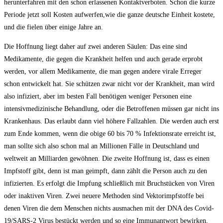
herunterfahren mit den schon erlassenen Kontaktverboten. Schon die kurze
Periode jetzt soll Kosten aufwerfen,wie die ganze deutsche Einheit kostete,
und die fielen über einige Jahre an.
Die Hoffnung liegt daher auf zwei anderen Säulen: Das eine sind
Medikamente, die gegen die Krankheit helfen und auch gerade erprobt
werden, vor allem Medikamente, die man gegen andere virale Erreger
schon entwickelt hat. Sie schützen zwar nicht vor der Krankheit, man wird
also infiziert, aber im besten Fall benötigen weniger Personen eine
intensivmedizinische Behandlung, oder die Betroffenen müssen gar nicht ins
Krankenhaus. Das erlaubt dann viel höhere Fallzahlen. Die werden auch erst
zum Ende kommen, wenn die obige 60 bis 70 % Infektionsrate erreicht ist,
man sollte sich also schon mal an Millionen Fälle in Deutschland und
weltweit an Milliarden gewöhnen. Die zweite Hoffnung ist, dass es einen
Impfstoff gibt, denn ist man geimpft, dann zählt die Person auch zu den
infizierten. Es erfolgt die Impfung schließlich mit Bruchstücken von Viren
oder inaktiven Viren. Zwei neuere Methoden sind Vektorimpfstoffe bei
denen Viren die dem Menschen nichts ausmachen mit der DNA des Covid-
19/SARS-2 Virus bestückt werden und so eine Immunantwort bewirken,