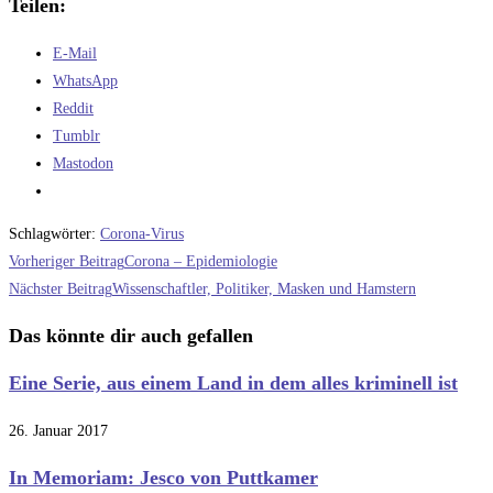
Teilen:
E-Mail
WhatsApp
Reddit
Tumblr
Mastodon
Schlagwörter
:
Corona-Virus
Weitere
Vorheriger Beitrag
Corona – Epidemiologie
Artikel
Nächster Beitrag
Wissenschaftler, Politiker, Masken und Hamstern
ansehen
Das könnte dir auch gefallen
Eine Serie, aus einem Land in dem alles kriminell ist
26. Januar 2017
In Memoriam: Jesco von Puttkamer