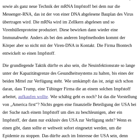
sowie als ganz neue Technik der mRNA Impfstoff bei dem nur die
Messenger-RNA, das ist der von einer DNA abgelesene Bauplan des Virus
übertragen wird. Die mRNa wird im Zellkern abgelesen und so
Virenhüllenproteine produziert. Diese bewirken dann wieder eine
Immunabwehr. Anders als bei den anderen Impfmethoden kommt der
Körper aber so nicht mit der Viren-DNA in Kontakt. Die Firma Biontech
entwickelt so einen Impfstoff.
Die grundlegende Taktik dürfte es also sein, die Neuinfektionsrate so lange
unter der Kapazitätsgrenze des Gesundheitssystems zu halten, bis eines der
beiden Mittel zur Verfügung steht. Wie umkämpft das ist, zeigt sich schon
daran, dass Trump, eine Tübinger Firma die an einem solchen Impfstoff
arbeitet,
aufkaufen woll
t
e
. Wie schäbig geht es noch? Ist das die Vorstellung
von „America first“? Nichts gegen eine finanzielle Beteiligung der USA bei
der Suche nach einem Impfstoff um dies zu beschleunigen, aber ein
Impfstoff, der dann nur exklusiv den USA zur Verfügung steht? Wenn es
einen gibt, dann sollte er weltweit sofort eingesetzt werden, um die
Epidemie zu stoppen. Das dürfte auch im Interesse der USA sein, denn