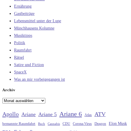
Ernährung
Gastbeiträge
Lebensmittel unter der Lupe
Münchhausens Kolumne
Musiktipps
Politik
Raumfahrt
Rätsel
Satire und Fiction
SpaceX
Was an mir vorbeigegangen ist
Archiv
Archiv
Ariane 6
Apollo
ATV
Ariane
Ariane 5
Atlas
Elon Musk
Dragon
bemannte Raumfahrt
CDU
Buch
Cannabis
Corona-Virus