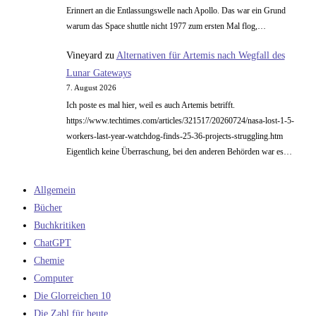
Erinnert an die Entlassungswelle nach Apollo. Das war ein Grund
warum das Space shuttle nicht 1977 zum ersten Mal flog,…
Vineyard
zu
Alternativen für Artemis nach Wegfall des
Lunar Gateways
7. August 2026
Ich poste es mal hier, weil es auch Artemis betrifft.
https://www.techtimes.com/articles/321517/20260724/nasa-lost-1-5-
workers-last-year-watchdog-finds-25-36-projects-struggling.htm
Eigentlich keine Überraschung, bei den anderen Behörden war es…
Allgemein
Bücher
Buchkritiken
ChatGPT
Chemie
Computer
Die Glorreichen 10
Die Zahl für heute