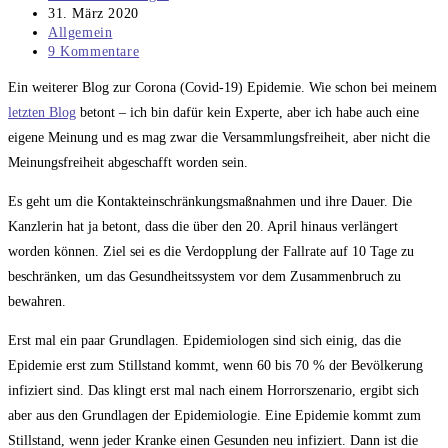
Autor:
Beitrag
31. März 2020
veröffentlicht:
Beitrags-
Allgemein
Kategorie:
Beitrags-
9 Kommentare
Kommentare:
Ein weiterer Blog zur Corona (Covid-19) Epidemie. Wie schon bei meinem
letzten Blog
betont – ich bin dafür kein Experte, aber ich habe auch eine
eigene Meinung und es mag zwar die Versammlungsfreiheit, aber nicht die
Meinungsfreiheit abgeschafft worden sein.
Es geht um die Kontakteinschränkungsmaßnahmen und ihre Dauer. Die
Kanzlerin hat ja betont, dass die über den 20. April hinaus verlängert
worden können. Ziel sei es die Verdopplung der Fallrate auf 10 Tage zu
beschränken, um das Gesundheitssystem vor dem Zusammenbruch zu
bewahren.
Erst mal ein paar Grundlagen. Epidemiologen sind sich einig, das die
Epidemie erst zum Stillstand kommt, wenn 60 bis 70 % der Bevölkerung
infiziert sind. Das klingt erst mal nach einem Horrorszenario, ergibt sich
aber aus den Grundlagen der Epidemiologie. Eine Epidemie kommt zum
Stillstand, wenn jeder Kranke einen Gesunden neu infiziert. Dann ist die