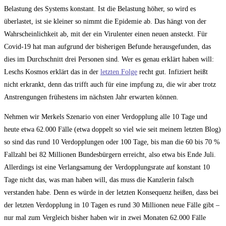
Belastung des Systems konstant. Ist die Belastung höher, so wird es
überlastet, ist sie kleiner so nimmt die Epidemie ab. Das hängt von der
Wahrscheinlichkeit ab, mit der ein Virulenter einen neuen ansteckt. Für
Covid-19 hat man aufgrund der bisherigen Befunde herausgefunden, das
dies im Durchschnitt drei Personen sind. Wer es genau erklärt haben will:
Leschs Kosmos erklärt das in der
letzten Folge
recht gut. Infiziert heißt
nicht erkrankt, denn das trifft auch für eine impfung zu, die wir aber trotz
Anstrengungen frühestens im nächsten Jahr erwarten können.
Nehmen wir Merkels Szenario von einer Verdopplung alle 10 Tage und
heute etwa 62.000 Fälle (etwa doppelt so viel wie seit meinem letzten Blog)
so sind das rund 10 Verdopplungen oder 100 Tage, bis man die 60 bis 70 %
Fallzahl bei 82 Millionen Bundesbürgern erreicht, also etwa bis Ende Juli.
Allerdings ist eine Verlangsamung der Verdopplungsrate auf konstant 10
Tage nicht das, was man haben will, das muss die Kanzlerin falsch
verstanden habe. Denn es würde in der letzten Konsequenz heißen, dass bei
der letzten Verdopplung in 10 Tagen es rund 30 Millionen neue Fälle gibt –
nur mal zum Vergleich bisher haben wir in zwei Monaten 62.000 Fälle