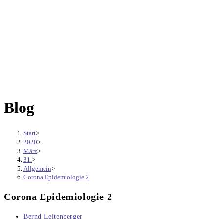
Blog
Start
>
2020
>
März
>
31.
>
Allgemein
>
Corona Epidemiologie 2
Corona Epidemiologie 2
Beitrags-
Bernd Leitenberger