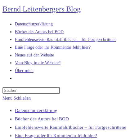
Zum
Bernd Leitenbergers Blog
Inhalt
springen
Datenschutzerklärung
Bücher des Autors bei BOD
Empfehlenswerte Raumfahrtbücher – für Fortgeschrittene
Eine Frage oder ihr Kommentar fehlt hier?
Neues auf der Website
Vom Blog in die Website?
Über mich
Website-
Suche
umschalten
Menü
Schließen
Datenschutzerklärung
Bücher des Autors bei BOD
Empfehlenswerte Raumfahrtbücher – für Fortgeschrittene
Eine Frage oder ihr Kommentar fehlt hier?