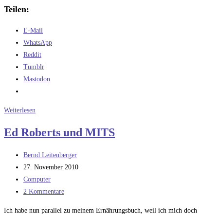
Teilen:
E-Mail
WhatsApp
Reddit
Tumblr
Mastodon
Die
Weiterlesen
Verlierer
Ed Roberts und MITS
der
PC-
Beitrags-
Bernd Leitenberger
Revolution
Autor:
Beitrag
27. November 2010
veröffentlicht:
Beitrags-
Computer
Kategorie:
Beitrags-
2 Kommentare
Kommentare:
Ich habe nun parallel zu meinem Ernährungsbuch, weil ich mich doch