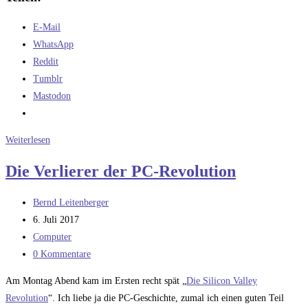
E-Mail
WhatsApp
Reddit
Tumblr
Mastodon
Die
Weiterlesen
Geburt
Die Verlierer der PC-Revolution
des
Bastelcomputers
Beitrags-
Bernd Leitenberger
(2)
Autor:
Beitrag
6. Juli 2017
veröffentlicht:
Beitrags-
Computer
Kategorie:
Beitrags-
0 Kommentare
Kommentare:
Am Montag Abend kam im Ersten recht spät „
Die Silicon Valley
Revolution
“. Ich liebe ja die PC-Geschichte, zumal ich einen guten Teil