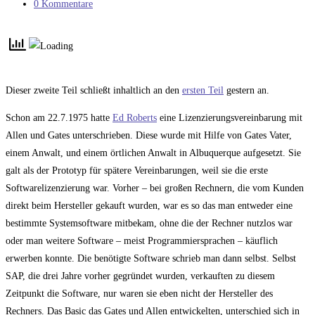
Kategorie:
Beitrags-
0 Kommentare
Kommentare:
Dieser zweite Teil schließt inhaltlich an den
ersten Teil
gestern an.
Schon am 22.7.1975 hatte
Ed Roberts
eine Lizenzierungsvereinbarung mit
Allen und Gates unterschrieben. Diese wurde mit Hilfe von Gates Vater,
einem Anwalt, und einem örtlichen Anwalt in Albuquerque aufgesetzt. Sie
galt als der Prototyp für spätere Vereinbarungen, weil sie die erste
Softwarelizenzierung war. Vorher – bei großen Rechnern, die vom Kunden
direkt beim Hersteller gekauft wurden, war es so das man entweder eine
bestimmte Systemsoftware mitbekam, ohne die der Rechner nutzlos war
oder man weitere Software – meist Programmiersprachen – käuflich
erwerben konnte. Die benötigte Software schrieb man dann selbst. Selbst
SAP, die drei Jahre vorher gegründet wurden, verkauften zu diesem
Zeitpunkt die Software, nur waren sie eben nicht der Hersteller des
Rechners. Das Basic das Gates und Allen entwickelten, unterschied sich in