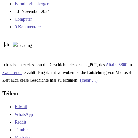
Beitrags-
Bernd Leitenberger
BASIC
Autor:
Beitrag
13. November 2024
(2)
veröffentlicht:
Beitrags-
Computer
Kategorie:
Beitrags-
0 Kommentare
Kommentare:
Ich habe ja euch schon die Geschichte des ersten „PC“, des
Altairs 8800
in
zwei Teilen
erzählt. Eng damit verwoben ist die Entstehung von Microsoft.
Zeit auch diese Geschichte mal zu erzählen.
(mehr …)
Teilen:
E-Mail
WhatsApp
Reddit
Tumblr
Mastodon