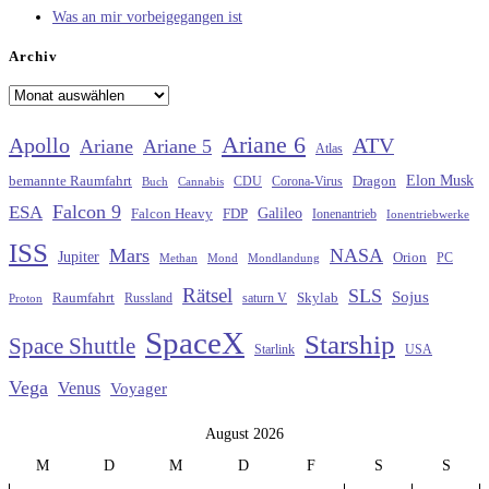
Was an mir vorbeigegangen ist
Archiv
Archiv
Ariane 6
Apollo
ATV
Ariane
Ariane 5
Atlas
Elon Musk
Dragon
bemannte Raumfahrt
CDU
Buch
Cannabis
Corona-Virus
Falcon 9
ESA
Galileo
FDP
Falcon Heavy
Ionenantrieb
Ionentriebwerke
ISS
Mars
NASA
Jupiter
Orion
Methan
Mond
PC
Mondlandung
Rätsel
SLS
Sojus
Raumfahrt
Russland
saturn V
Skylab
Proton
SpaceX
Starship
Space Shuttle
Starlink
USA
Vega
Venus
Voyager
August 2026
M
D
M
D
F
S
S