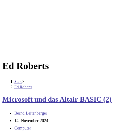
Ed Roberts
Start
>
Ed Roberts
Microsoft und das Altair BASIC (2)
Beitrags-
Bernd Leitenberger
Autor:
Beitrag
14. November 2024
veröffentlicht:
Beitrags-
Computer