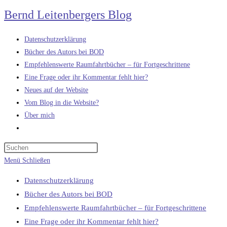
Zum
Bernd Leitenbergers Blog
Inhalt
springen
Datenschutzerklärung
Bücher des Autors bei BOD
Empfehlenswerte Raumfahrtbücher – für Fortgeschrittene
Eine Frage oder ihr Kommentar fehlt hier?
Neues auf der Website
Vom Blog in die Website?
Über mich
Website-
Suche
umschalten
Menü
Schließen
Datenschutzerklärung
Bücher des Autors bei BOD
Empfehlenswerte Raumfahrtbücher – für Fortgeschrittene
Eine Frage oder ihr Kommentar fehlt hier?