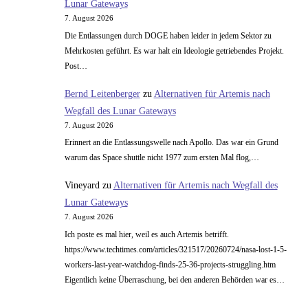
Lunar Gateways
7. August 2026
Die Entlassungen durch DOGE haben leider in jedem Sektor zu
Mehrkosten geführt. Es war halt ein Ideologie getriebendes Projekt.
Post…
Bernd Leitenberger
zu
Alternativen für Artemis nach
Wegfall des Lunar Gateways
7. August 2026
Erinnert an die Entlassungswelle nach Apollo. Das war ein Grund
warum das Space shuttle nicht 1977 zum ersten Mal flog,…
Vineyard
zu
Alternativen für Artemis nach Wegfall des
Lunar Gateways
7. August 2026
Ich poste es mal hier, weil es auch Artemis betrifft.
https://www.techtimes.com/articles/321517/20260724/nasa-lost-1-5-
workers-last-year-watchdog-finds-25-36-projects-struggling.htm
Eigentlich keine Überraschung, bei den anderen Behörden war es…