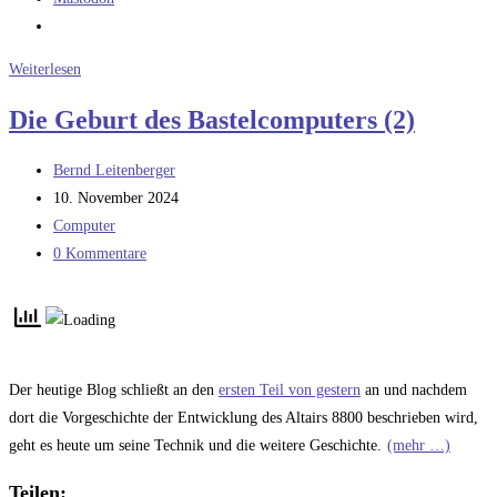
Microsoft
Weiterlesen
und
Die Geburt des Bastelcomputers (2)
das
Altair
Beitrags-
Bernd Leitenberger
BASIC
Autor:
Beitrag
10. November 2024
(1)
veröffentlicht:
Beitrags-
Computer
Kategorie:
Beitrags-
0 Kommentare
Kommentare:
Der heutige Blog schließt an den
ersten Teil von gestern
an und nachdem
dort die Vorgeschichte der Entwicklung des Altairs 8800 beschrieben wird,
geht es heute um seine Technik und die weitere Geschichte.
(mehr …)
Teilen: