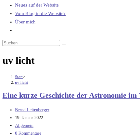
Neues auf der Website
Vom Blog in die Website?
Über mich
Website-
Suche
umschalten
uv licht
Start
>
uv licht
Eine kurze Geschichte der Astronomie im
Beitrags-
Bernd Leitenberger
Autor:
Beitrag
19. Januar 2022
veröffentlicht:
Beitrags-
Allgemein
Kategorie:
Beitrags-
0 Kommentare