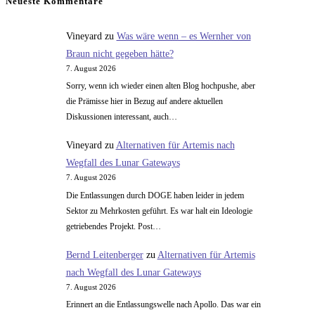
Neueste Kommentare
Unschärferelation
Vineyard
zu
Was wäre wenn – es Wernher von
Braun nicht gegeben hätte?
7. August 2026
Sorry, wenn ich wieder einen alten Blog hochpushe, aber
die Prämisse hier in Bezug auf andere aktuellen
Diskussionen interessant, auch…
Vineyard
zu
Alternativen für Artemis nach
Wegfall des Lunar Gateways
7. August 2026
Die Entlassungen durch DOGE haben leider in jedem
Sektor zu Mehrkosten geführt. Es war halt ein Ideologie
getriebendes Projekt. Post…
Bernd Leitenberger
zu
Alternativen für Artemis
nach Wegfall des Lunar Gateways
7. August 2026
Erinnert an die Entlassungswelle nach Apollo. Das war ein