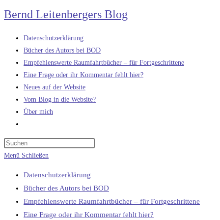
Zum
Bernd Leitenbergers Blog
Inhalt
springen
Datenschutzerklärung
Bücher des Autors bei BOD
Empfehlenswerte Raumfahrtbücher – für Fortgeschrittene
Eine Frage oder ihr Kommentar fehlt hier?
Neues auf der Website
Vom Blog in die Website?
Über mich
Website-
Suche
umschalten
Menü
Schließen
Datenschutzerklärung
Bücher des Autors bei BOD
Empfehlenswerte Raumfahrtbücher – für Fortgeschrittene
Eine Frage oder ihr Kommentar fehlt hier?