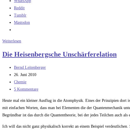
WhatsApp
Reddit
Tumblr
Mastodon
Eine
Weiterlesen
kurze
Die Heisenbergsche Unschärferelation
Geschichte
der
Beitrags-
Bernd Leitenberger
Astronomie
Autor:
Beitrag
26. Juni 2010
im
veröffentlicht:
Beitrags-
Chemie
Weltraum
Kategorie:
Beitrags-
5 Kommentare
Kommentare:
Heute mal ein kleiner Ausflug in die Atomphysik. Eines der Prinzipien dort 
mit einfachen Worten, dass man bei Elementen die der Quantenmechanik unte
Begründbar ist das durch die Quantentheorie, bei der jedes Teilchen auch als
Ich will das nicht ganz physikalisch korrekt an einem Beispiel verdeutlichen