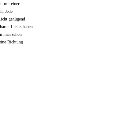
t mit einer
t. Jede
 Licht genügend
tbaren Lichts haben
nn man schon
seine Richtung