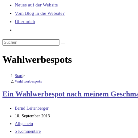
Neues auf der Website
Vom Blog in die Website?
Über mich
Website-
Suche
umschalten
Wahlwerbespots
Start
>
Wahlwerbespots
Ein Wahlwerbespot nach meinem Geschmac
Beitrags-
Bernd Leitenberger
Autor:
Beitrag
10. September 2013
veröffentlicht:
Beitrags-
Allgemein
Kategorie:
Beitrags-
5 Kommentare