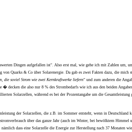
swerten Dingen aufgefallen ist“. Also erst mal, wie gehe ich mit Zahlen um, 
g von Quarks & Co über Solarenergie. Da gab es zwei Fakten dazu, die mich s
en, die soviel Strom wie zwei Kernkraftwerke liefern
“ und zum anderen die Angab
ke � decken die also nur 8 % des Strombedarfs wie ich aus den beiden Angabe
llierten Solarzellen, während es bei der Prozentangabe um die Gesamtleistung g
nleistung der Solarzellen, die z.B. im Sommer entsteht, wenn in Deutschland
mtstromverbrauch über das ganze Jahr (auch im Winter, bei bewölktem Himmel 
 nämlich dass eine Solarzelle die Energie zur Herstellung nach 37 Monaten wie