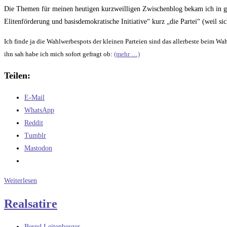
Kommentare:
Die Themen für meinen heutigen kurzweilligen Zwischenblog bekam ich in ger
Elitenförderung und basisdemokratische Initiative“ kurz „die Partei“ (weil s
Ich finde ja die Wahlwerbespots der kleinen Parteien sind das allerbeste beim Wahl
ihn sah habe ich mich sofort gefragt ob:
(mehr …)
Teilen:
E-Mail
WhatsApp
Reddit
Tumblr
Mastodon
Ein
Weiterlesen
Wahlwerbespot
Realsatire
nach
meinem
Beitrags-
Bernd Leitenberger