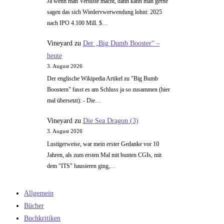
Ja wenn man Verluste macht, dann kann man gerne
sagen das sich Wiedervwerwendung lohnt: 2025
nach IPO 4.100 Mill. $…
Vineyard
zu
Der „Big Dumb Booster“ –
heute
3. August 2026
Der englische Wikipedia Artikel zu "Big Bumb
Boostern" fasst es am Schluss ja so zusammen (hier
mal übersetzt): - Die…
Vineyard
zu
Die Sea Dragon (3)
3. August 2026
Lustigerweise, war mein erster Gedanke vor 10
Jahren, als zum ersten Mal mit bunten CGIs, mit
dem "ITS" hausieren ging,…
Allgemein
Bücher
Buchkritiken