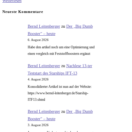
Parteien,
Weiterlesen
Werbung
Neueste Kommentare
und
Zahlen
Bernd Leitenberger
zu
Der „Big Dumb
Booster“ – heute
6. August 2026
Habe den artikel noch um eine Optimierung und
einen vergleich mit Feststoffboostern ergänzt
Bernd Leitenberger
zu
Nachlese 13-ter
Teststart des Starships IFT-13
4. August 2026
Konsolidierter Artikel ist nun auf der Website:
https://www.bernd-leitenberger.de/Starship-
ITF13.shtml
Bernd Leitenberger
zu
Der „Big Dumb
Booster“ – heute
3. August 2026