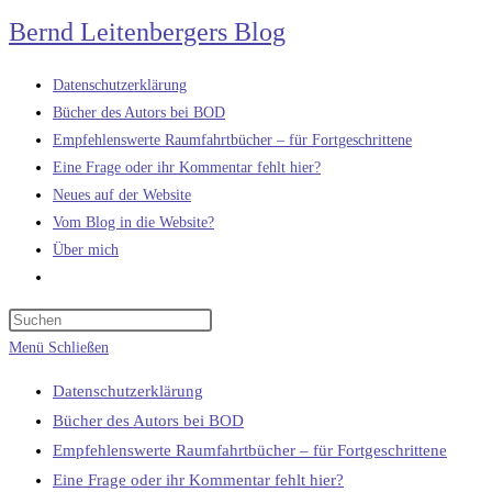
Zum
Bernd Leitenbergers Blog
Inhalt
springen
Datenschutzerklärung
Bücher des Autors bei BOD
Empfehlenswerte Raumfahrtbücher – für Fortgeschrittene
Eine Frage oder ihr Kommentar fehlt hier?
Neues auf der Website
Vom Blog in die Website?
Über mich
Website-
Suche
umschalten
Menü
Schließen
Datenschutzerklärung
Bücher des Autors bei BOD
Empfehlenswerte Raumfahrtbücher – für Fortgeschrittene
Eine Frage oder ihr Kommentar fehlt hier?