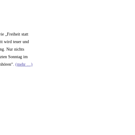
 „Freiheit statt
it wird teuer und
ng. Nur nichts
tzten Sonntag im
inhören“.
(mehr …)