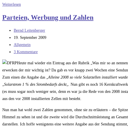
Realsatire
Weiterlesen
Parteien, Werbung und Zahlen
Beitrags-
Bernd Leitenberger
Autor:
Beitrag
19. September 2009
veröffentlicht:
Beitrags-
Allgemein
Kategorie:
Beitrags-
3 Kommentare
Kommentare:
Heute mal wieder ein Eintrag aus der Rubrik „Was mir so an nennen
erwecken der mir wichtig ist? Da gab es vor knapp zwei Wochen eine Sendun
Zum einen die Angabe das „
Alleine 2008 so viele Solarzellen installiert wurd
„
Solarstrom 1 % des Strombedarfs deckt
„. Nun gibt es noch 16 Kernkraftwer
(es muss sogar noch weniger sein, denn es war ja die Rede von den 2008 insta
aus den vor 2008 installierten Zellen mit besteht.
Nun man hat wohl zwei Zahlen genommen, ohne sie zu erläutern – die Spitze
Himmel zu sehen ist und die zweite wird die Durchschnittsleistung an Gesa
darstellen. Ich hoffe wenigstens eine weitere Angabe aus der Sendung stimmt,