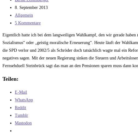
Geschmack
Autor:
Beitrag
8. September 2013
–
veröffentlicht:
Beitrags-
Allgemein
Schönheitsop
Kategorie:
Beitrags-
5 Kommentare
mit
Kommentare:
14
Eigentlich hatte ich bei dem langweiligen Wahlkampf, den wir gerade haben 
Sozialismus“ oder „geistig moralische Erneuerung“. Heute läuft der Wahlkam
die SPD verlor und 2002/5 als Schröder doch tatsächlich wagte mal ein Refor
negatives sagen. Mit der neuen Regierung sinken die Steuern und Arbeitslos
Fernsehduell Steinbrück sagt das man an den Pensionen sparen muss dann k
Teilen:
E-Mail
WhatsApp
Reddit
Tumblr
Mastodon