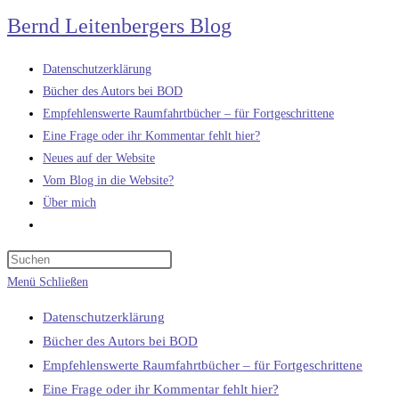
Zum
Bernd Leitenbergers Blog
Inhalt
springen
Datenschutzerklärung
Bücher des Autors bei BOD
Empfehlenswerte Raumfahrtbücher – für Fortgeschrittene
Eine Frage oder ihr Kommentar fehlt hier?
Neues auf der Website
Vom Blog in die Website?
Über mich
Website-
Suche
umschalten
Menü
Schließen
Datenschutzerklärung
Bücher des Autors bei BOD
Empfehlenswerte Raumfahrtbücher – für Fortgeschrittene
Eine Frage oder ihr Kommentar fehlt hier?