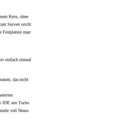
einem Kern, ohne
 zum Surven reicht
e Festplatten man
ir einfach einmal
gramm, das nicht
sierten
te IDE mit Turbo
 mehr viel Neues