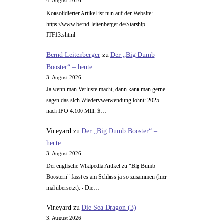
4. August 2026
Konsolidierter Artikel ist nun auf der Website:
https://www.bernd-leitenberger.de/Starship-
ITF13.shtml
Bernd Leitenberger
zu
Der „Big Dumb
Booster“ – heute
3. August 2026
Ja wenn man Verluste macht, dann kann man gerne
sagen das sich Wiedervwerwendung lohnt: 2025
nach IPO 4.100 Mill. $…
Vineyard
zu
Der „Big Dumb Booster“ –
heute
3. August 2026
Der englische Wikipedia Artikel zu "Big Bumb
Boostern" fasst es am Schluss ja so zusammen (hier
mal übersetzt): - Die…
Vineyard
zu
Die Sea Dragon (3)
3. August 2026