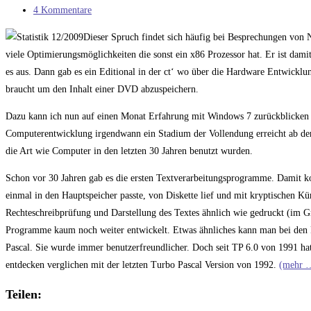
Kategorie:
Beitrags-
4 Kommentare
Kommentare:
Dieser Spruch findet sich häufig bei Besprechungen von 
viele Optimierungsmöglichkeiten die sonst ein x86 Prozessor hat. Er ist dam
es aus. Dann gab es ein Editional in der ct‘ wo über die Hardware Entwicklu
braucht um den Inhalt einer DVD abzuspeichern.
Dazu kann ich nun auf einen Monat Erfahrung mit Windows 7 zurückblicken – 
Computerentwicklung irgendwann ein Stadium der Vollendung erreicht ab der
die Art wie Computer in den letzten 30 Jahren benutzt wurden.
Schon vor 30 Jahren gab es die ersten Textverarbeitungsprogramme. Damit ko
einmal in den Hauptspeicher passte, von Diskette lief und mit kryptischen K
Rechteschreibprüfung und Darstellung des Textes ähnlich wie gedruckt (im 
Programme kaum noch weiter entwickelt. Etwas ähnliches kann man bei den 
Pascal. Sie wurde immer benutzerfreundlicher. Doch seit TP 6.0 von 1991 hat
entdecken verglichen mit der letzten Turbo Pascal Version von 1992.
(mehr 
Teilen: