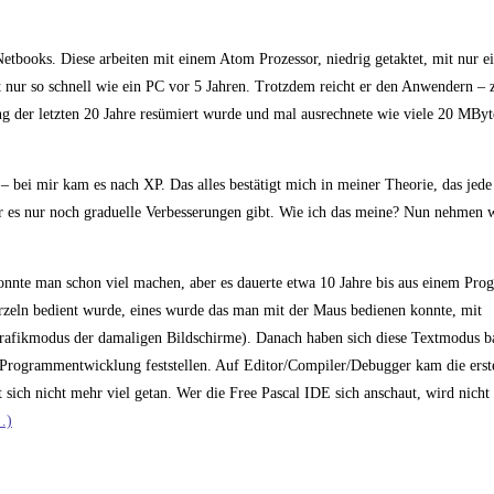
Netbooks. Diese arbeiten mit einem Atom Prozessor, niedrig getaktet, mit nur 
it nur so schnell wie ein PC vor 5 Jahren. Trotzdem reicht er den Anwendern –
ng der letzten 20 Jahre resümiert wurde und mal ausrechnete wie viele 20 MByt
bei mir kam es nach XP. Das alles bestätigt mich in meiner Theorie, das jede
 es nur noch graduelle Verbesserungen gibt. Wie ich das meine? Nun nehmen w
nnte man schon viel machen, aber es dauerte etwa 10 Jahre bis aus einem Pro
ürzeln bedient wurde, eines wurde das man mit der Maus bedienen konnte, mit
Grafikmodus der damaligen Bildschirme). Danach haben sich diese Textmodus ba
Programmentwicklung feststellen. Auf Editor/Compiler/Debugger kam die ers
 sich nicht mehr viel getan. Wer die Free Pascal IDE sich anschaut, wird nicht
…)