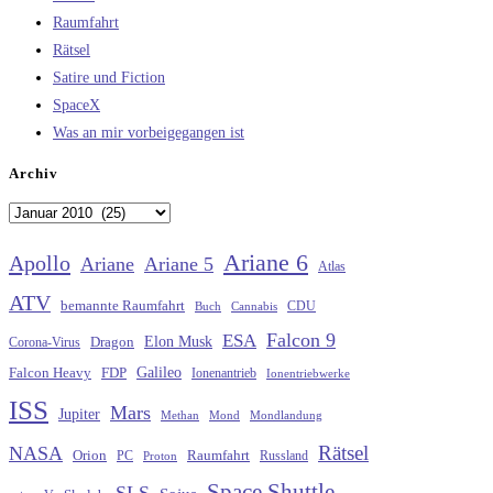
Raumfahrt
Rätsel
Satire und Fiction
SpaceX
Was an mir vorbeigegangen ist
Archiv
Archiv
Ariane 6
Apollo
Ariane
Ariane 5
Atlas
ATV
bemannte Raumfahrt
CDU
Buch
Cannabis
Falcon 9
ESA
Elon Musk
Dragon
Corona-Virus
Galileo
FDP
Falcon Heavy
Ionenantrieb
Ionentriebwerke
ISS
Mars
Jupiter
Methan
Mond
Mondlandung
Rätsel
NASA
Raumfahrt
Orion
Russland
PC
Proton
Space Shuttle
SLS