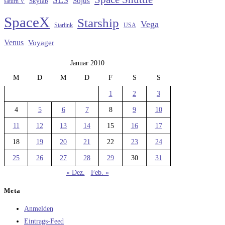
Sojus
saturn V
Skylab
SpaceX
Starship
Vega
Starlink
USA
Venus
Voyager
Januar 2010
M
D
M
D
F
S
S
1
2
3
4
5
6
7
8
9
10
11
12
13
14
15
16
17
18
19
20
21
22
23
24
25
26
27
28
29
30
31
« Dez.
Feb. »
Meta
Anmelden
Eintrags-Feed