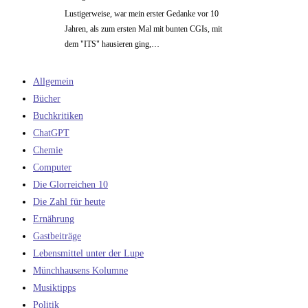
Lustigerweise, war mein erster Gedanke vor 10
Jahren, als zum ersten Mal mit bunten CGIs, mit
dem "ITS" hausieren ging,…
Allgemein
Bücher
Buchkritiken
ChatGPT
Chemie
Computer
Die Glorreichen 10
Die Zahl für heute
Ernährung
Gastbeiträge
Lebensmittel unter der Lupe
Münchhausens Kolumne
Musiktipps
Politik