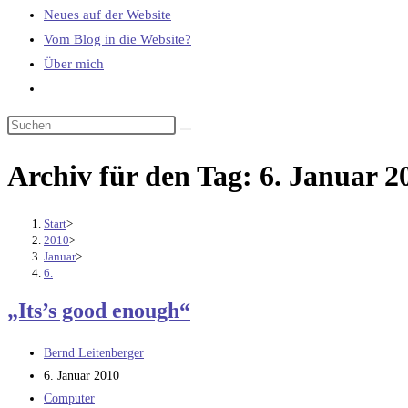
Neues auf der Website
Vom Blog in die Website?
Über mich
Website-
Suche
umschalten
Archiv für den Tag: 6. Januar 2
Start
>
2010
>
Januar
>
6.
„Its’s good enough“
Beitrags-
Bernd Leitenberger
Autor:
Beitrag
6. Januar 2010
veröffentlicht:
Beitrags-
Computer