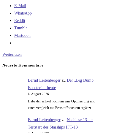
E-Mail
WhatsApp
Reddit
Tumblr
Mastodon
„Its’s
Weiterlesen
good
Neueste Kommentare
enough“
Bernd Leitenberger
zu
Der „Big Dumb
Booster“ – heute
6. August 2026
Habe den artikel noch um eine Optimierung und
einen vergleich mit Feststoffboostern ergänzt
Bernd Leitenberger
zu
Nachlese 13-ter
Teststart des Starships IFT-13