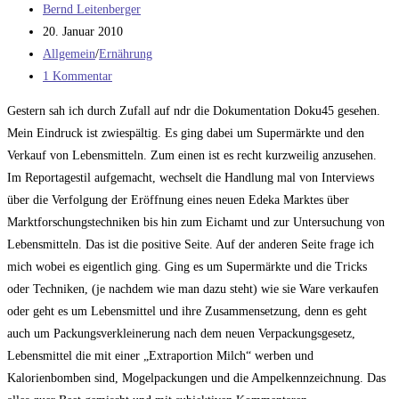
Beitrags-
Bernd Leitenberger
Autor:
Beitrag
20. Januar 2010
veröffentlicht:
Beitrags-
Allgemein
/
Ernährung
Kategorie:
Beitrags-
1 Kommentar
Kommentare:
Gestern sah ich durch Zufall auf ndr die Dokumentation Doku45 gesehen.
Mein Eindruck ist zwiespältig. Es ging dabei um Supermärkte und den
Verkauf von Lebensmitteln. Zum einen ist es recht kurzweilig anzusehen.
Im Reportagestil aufgemacht, wechselt die Handlung mal von Interviews
über die Verfolgung der Eröffnung eines neuen Edeka Marktes über
Marktforschungstechniken bis hin zum Eichamt und zur Untersuchung von
Lebensmitteln. Das ist die positive Seite. Auf der anderen Seite frage ich
mich wobei es eigentlich ging. Ging es um Supermärkte und die Tricks
oder Techniken, (je nachdem wie man dazu steht) wie sie Ware verkaufen
oder geht es um Lebensmittel und ihre Zusammensetzung, denn es geht
auch um Packungsverkleinerung nach dem neuen Verpackungsgesetz,
Lebensmittel die mit einer „Extraportion Milch“ werben und
Kalorienbomben sind, Mogelpackungen und die Ampelkennzeichnung. Das