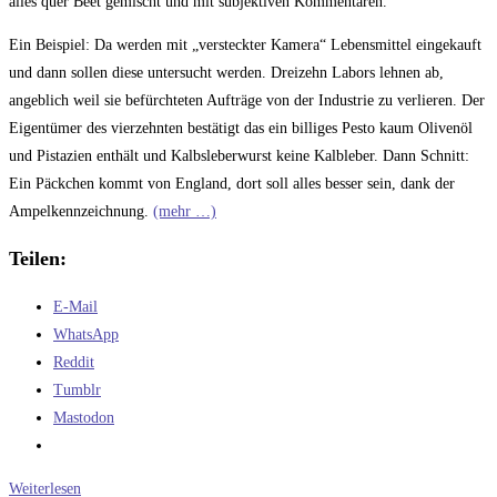
alles quer Beet gemischt und mit subjektiven Kommentaren.
Ein Beispiel: Da werden mit „versteckter Kamera“ Lebensmittel eingekauft
und dann sollen diese untersucht werden. Dreizehn Labors lehnen ab,
angeblich weil sie befürchteten Aufträge von der Industrie zu verlieren. Der
Eigentümer des vierzehnten bestätigt das ein billiges Pesto kaum Olivenöl
und Pistazien enthält und Kalbsleberwurst keine Kalbleber. Dann Schnitt:
Ein Päckchen kommt von England, dort soll alles besser sein, dank der
Ampelkennzeichnung.
(mehr …)
Teilen:
E-Mail
WhatsApp
Reddit
Tumblr
Mastodon
Doku45
Weiterlesen