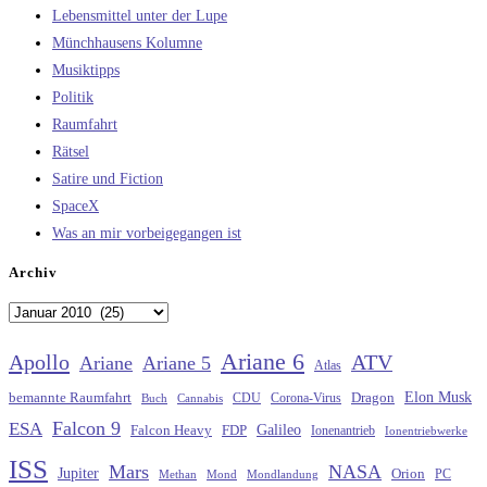
Lebensmittel unter der Lupe
Münchhausens Kolumne
Musiktipps
Politik
Raumfahrt
Rätsel
Satire und Fiction
SpaceX
Was an mir vorbeigegangen ist
Archiv
Archiv
Ariane 6
Apollo
ATV
Ariane
Ariane 5
Atlas
Elon Musk
Dragon
bemannte Raumfahrt
CDU
Buch
Cannabis
Corona-Virus
Falcon 9
ESA
Galileo
FDP
Falcon Heavy
Ionenantrieb
Ionentriebwerke
ISS
Mars
NASA
Jupiter
Orion
Methan
Mond
PC
Mondlandung