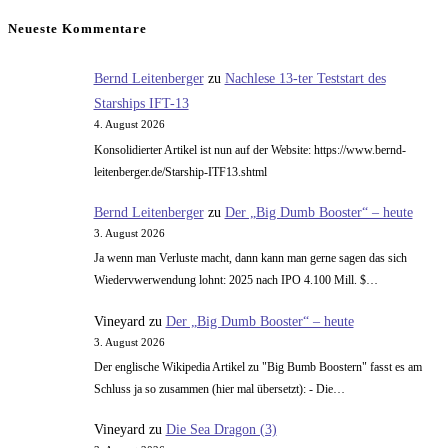
und
Neueste Kommentare
Elitepartner.de
Bernd Leitenberger
zu
Nachlese 13-ter Teststart des
Starships IFT-13
4. August 2026
Konsolidierter Artikel ist nun auf der Website: https://www.bernd-
leitenberger.de/Starship-ITF13.shtml
Bernd Leitenberger
zu
Der „Big Dumb Booster“ – heute
3. August 2026
Ja wenn man Verluste macht, dann kann man gerne sagen das sich
Wiedervwerwendung lohnt: 2025 nach IPO 4.100 Mill. $…
Vineyard
zu
Der „Big Dumb Booster“ – heute
3. August 2026
Der englische Wikipedia Artikel zu "Big Bumb Boostern" fasst es am
Schluss ja so zusammen (hier mal übersetzt): - Die…
Vineyard
zu
Die Sea Dragon (3)