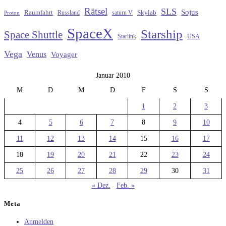
Rätsel
SLS
Sojus
Raumfahrt
Russland
saturn V
Skylab
Proton
SpaceX
Starship
Space Shuttle
Starlink
USA
Vega
Venus
Voyager
Januar 2010
M
D
M
D
F
S
S
1
2
3
4
5
6
7
8
9
10
11
12
13
14
15
16
17
18
19
20
21
22
23
24
25
26
27
28
29
30
31
« Dez.
Feb. »
Meta
Anmelden