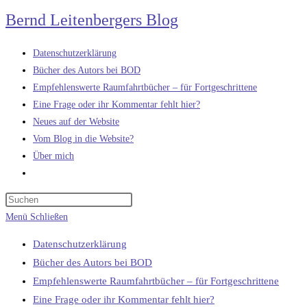
Zum
Bernd Leitenbergers Blog
Inhalt
springen
Datenschutzerklärung
Bücher des Autors bei BOD
Empfehlenswerte Raumfahrtbücher – für Fortgeschrittene
Eine Frage oder ihr Kommentar fehlt hier?
Neues auf der Website
Vom Blog in die Website?
Über mich
Website-
Suche
umschalten
Menü
Schließen
Datenschutzerklärung
Bücher des Autors bei BOD
Empfehlenswerte Raumfahrtbücher – für Fortgeschrittene
Eine Frage oder ihr Kommentar fehlt hier?