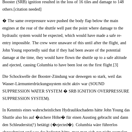
Booster (SRB) ignition resulted in the loss of 16 tiles and damage to 148
others.[citation needed]
� The same overpressure wave pushed the body flap below the main
engines at the rear of the shuttle well past the point where damage to the
hydraulic system would be expected, which would have made a safe re-
entry impossible. The crew were unaware of this until after the flight, and
John Young reportedly said that if they had been aware of the potential
damage at the time, they would have flown the shuttle up to a safe altitude
and ejected, causing Columbia to have been lost on the first flight.[3]
Die Schockwelle der Booster-Zündung war deswegen so stark, weil das
Wasser-Lärmunterdrückungssystem nicht aktiv war (SOUND
SUPPRESSION WATER SYSTEM � SRB IGNITION OVERPRESSURE
SUPPRESSION SYSTEM).
In Kenntnis eines wahrscheinlichen Hydraulikschadens hätte John Young das
Shuttle also bis auf �sichere Höhe� für einen Ausstieg gebracht und dann
den Schleudersitz(!) betätigt (�ejected�). Columbia wäre führerlos