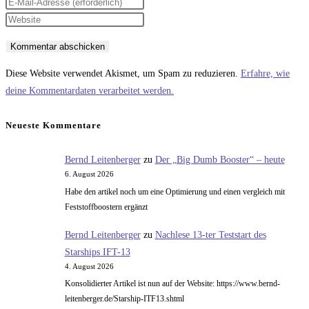
deinen
Gib
Namen
deine
Gib
oder
E-
deine
Benutzernamen
Mail-
Website-
zum
Adresse
URL
Diese Website verwendet Akismet, um Spam zu reduzieren.
Erfahre, wie
Kommentieren
zum
ein
deine Kommentardaten verarbeitet werden.
ein
Kommentieren
(optional)
ein
Neueste Kommentare
Bernd Leitenberger
zu
Der „Big Dumb Booster“ – heute
6. August 2026
Habe den artikel noch um eine Optimierung und einen vergleich mit
Feststoffboostern ergänzt
Bernd Leitenberger
zu
Nachlese 13-ter Teststart des
Starships IFT-13
4. August 2026
Konsolidierter Artikel ist nun auf der Website: https://www.bernd-
leitenberger.de/Starship-ITF13.shtml