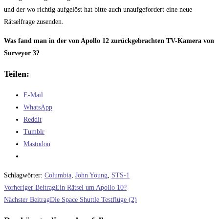
und der wo richtig aufgelöst hat bitte auch unaufgefordert eine neue
Rätselfrage zusenden.
Was fand man in der von Apollo 12 zurückgebrachten TV-Kamera von
Surveyor 3?
Teilen:
E-Mail
WhatsApp
Reddit
Tumblr
Mastodon
Schlagwörter
:
Columbia
,
John Young
,
STS-1
Weitere
Vorheriger Beitrag
Ein Rätsel um Apollo 10?
Artikel
Nächster Beitrag
Die Space Shuttle Testflüge (2)
ansehen