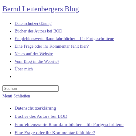
Zum
Bernd Leitenbergers Blog
Inhalt
springen
Datenschutzerklärung
Bücher des Autors bei BOD
Empfehlenswerte Raumfahrtbücher – für Fortgeschrittene
Eine Frage oder ihr Kommentar fehlt hier?
Neues auf der Website
Vom Blog in die Website?
Über mich
Website-
Suche
umschalten
Menü
Schließen
Datenschutzerklärung
Bücher des Autors bei BOD
Empfehlenswerte Raumfahrtbücher – für Fortgeschrittene
Eine Frage oder ihr Kommentar fehlt hier?