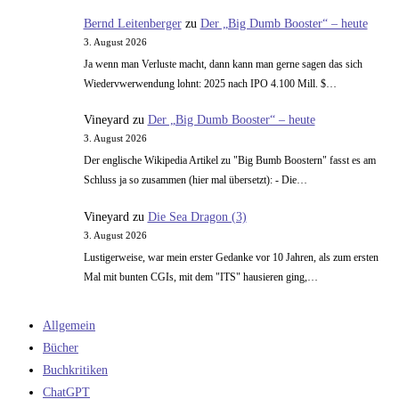
Bernd Leitenberger
zu
Der „Big Dumb Booster“ – heute
3. August 2026
Ja wenn man Verluste macht, dann kann man gerne sagen das sich
Wiedervwerwendung lohnt: 2025 nach IPO 4.100 Mill. $…
Vineyard
zu
Der „Big Dumb Booster“ – heute
3. August 2026
Der englische Wikipedia Artikel zu "Big Bumb Boostern" fasst es am
Schluss ja so zusammen (hier mal übersetzt): - Die…
Vineyard
zu
Die Sea Dragon (3)
3. August 2026
Lustigerweise, war mein erster Gedanke vor 10 Jahren, als zum ersten
Mal mit bunten CGIs, mit dem "ITS" hausieren ging,…
Allgemein
Bücher
Buchkritiken
ChatGPT