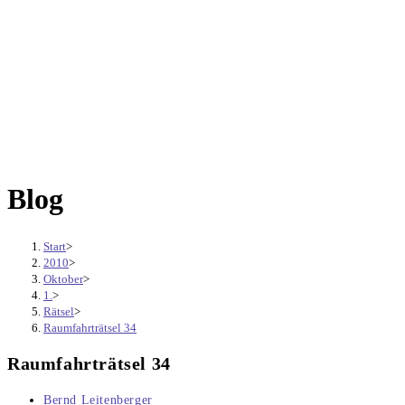
Blog
Start
>
2010
>
Oktober
>
1.
>
Rätsel
>
Raumfahrträtsel 34
Raumfahrträtsel 34
Beitrags-
Bernd Leitenberger