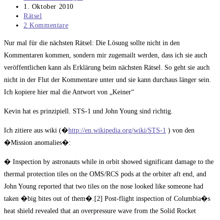
Autor:
Beitrag
1. Oktober 2010
veröffentlicht:
Beitrags-
Rätsel
Kategorie:
Beitrags-
2 Kommentare
Kommentare:
Nur mal für die nächsten Rätsel: Die Lösung sollte nicht in den
Kommentaren kommen, sondern mir zugemailt werden, dass ich sie auch
veröffentlichen kann als Erklärung beim nächsten Rätsel. So geht sie auch
nicht in der Flut der Kommentare unter und sie kann durchaus länger sein.
Ich kopiere hier mal die Antwort von „Keiner“
Kevin hat es prinzipiell. STS-1 und John Young sind richtig.
Ich zitiere aus wiki (�
http://en.wikipedia.org/wiki/STS-1
) von den
�Mission anomalies�:
� Inspection by astronauts while in orbit showed significant damage to the
thermal protection tiles on the OMS/RCS pods at the orbiter aft end, and
John Young reported that two tiles on the nose looked like someone had
taken �big bites out of them�.[2] Post-flight inspection of Columbia�s
heat shield revealed that an overpressure wave from the Solid Rocket