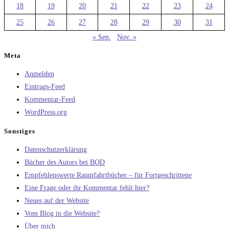
18
19
20
21
22
23
24
25
26
27
28
29
30
31
« Sep.
Nov. »
Meta
Anmelden
Eintrags-Feed
Kommentar-Feed
WordPress.org
Sonstiges
Datenschutzerklärung
Bücher des Autors bei BOD
Empfehlenswerte Raumfahrtbücher – für Fortgeschrittene
Eine Frage oder ihr Kommentar fehlt hier?
Neues auf der Website
Vom Blog in die Website?
Über mich