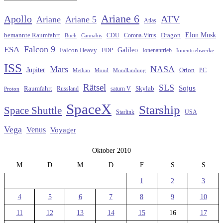
Ariane 6
Apollo
ATV
Ariane
Ariane 5
Atlas
Elon Musk
Dragon
bemannte Raumfahrt
CDU
Buch
Cannabis
Corona-Virus
Falcon 9
ESA
Galileo
FDP
Falcon Heavy
Ionenantrieb
Ionentriebwerke
ISS
Mars
NASA
Jupiter
Orion
Methan
Mond
PC
Mondlandung
Rätsel
SLS
Sojus
Raumfahrt
Russland
saturn V
Skylab
Proton
SpaceX
Starship
Space Shuttle
Starlink
USA
Vega
Venus
Voyager
Oktober 2010
M
D
M
D
F
S
S
1
2
3
4
5
6
7
8
9
10
11
12
13
14
15
16
17