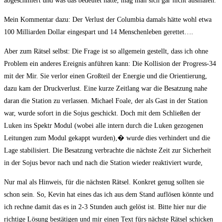
abgeschmiert und was das bedeutet hätte, mag man sich gar nicht ausmalen.
Mein Kommentar dazu: Der Verlust der Columbia damals hätte wohl etwa
100 Milliarden Dollar eingespart und 14 Menschenleben gerettet….
Aber zum Rätsel selbst: Die Frage ist so allgemein gestellt, dass ich ohne
Problem ein anderes Ereignis anführen kann: Die Kollision der Progress-34
mit der Mir. Sie verlor einen Großteil der Energie und die Orientierung,
dazu kam der Druckverlust. Eine kurze Zeitlang war die Besatzung nahe
daran die Station zu verlassen. Michael Foale, der als Gast in der Station
war, wurde sofort in die Sojus geschickt. Doch mit dem Schließen der
Luken ins Spektr Modul (wobei alle intern durch die Luken gezogenen
Leitungen zum Modul gekappt wurden),� wurde dies verhindert und die
Lage stabilisiert. Die Besatzung verbrachte die nächste Zeit zur Sicherheit
in der Sojus bevor nach und nach die Station wieder reaktiviert wurde,
Nur mal als Hinweis, für die nächsten Rätsel. Konkret genug sollten sie
schon sein. So, Kevin hat eines das ich aus dem Stand auflösen könnte und
ich rechne damit das es in 2-3 Stunden auch gelöst ist. Bitte hier nur die
richtige Lösung bestätigen und mir einen Text fürs nächste Rätsel schicken