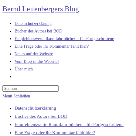
Zum
Bernd Leitenbergers Blog
Inhalt
springen
Datenschutzerklärung
Bücher des Autors bei BOD
Empfehlenswerte Raumfahrtbücher – für Fortgeschrittene
Eine Frage oder ihr Kommentar fehlt hier?
Neues auf der Website
Vom Blog in die Website?
Über mich
Website-
Suche
umschalten
Menü
Schließen
Datenschutzerklärung
Bücher des Autors bei BOD
Empfehlenswerte Raumfahrtbücher – für Fortgeschrittene
Eine Frage oder ihr Kommentar fehlt hier?