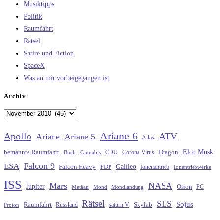
Musiktipps
Politik
Raumfahrt
Rätsel
Satire und Fiction
SpaceX
Was an mir vorbeigegangen ist
Archiv
Archiv
Ariane 6
Apollo
ATV
Ariane
Ariane 5
Atlas
Elon Musk
Dragon
bemannte Raumfahrt
CDU
Buch
Cannabis
Corona-Virus
Falcon 9
ESA
Galileo
FDP
Falcon Heavy
Ionenantrieb
Ionentriebwerke
ISS
Mars
NASA
Jupiter
Orion
Methan
Mond
PC
Mondlandung
Rätsel
SLS
Sojus
Raumfahrt
Russland
saturn V
Skylab
Proton