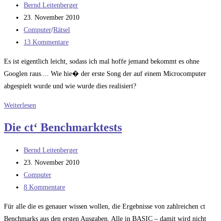
Beitrags-
Bernd Leitenberger
Autor:
Beitrag
23. November 2010
veröffentlicht:
Beitrags-
Computer
/
Rätsel
Kategorie:
Beitrags-
13 Kommentare
Kommentare:
Es ist eigentlich leicht, sodass ich mal hoffe jemand bekommt es ohne
Googlen raus.... Wie hie� der erste Song der auf einem Microcomputer
abgespielt wurde und wie wurde dies realisiert?
Computerrätsel
Weiterlesen
9
Die ct‘ Benchmarktests
Beitrags-
Bernd Leitenberger
Autor:
Beitrag
23. November 2010
veröffentlicht:
Beitrags-
Computer
Kategorie:
Beitrags-
8 Kommentare
Kommentare:
Für alle die es genauer wissen wollen, die Ergebnisse von zahlreichen ct
Benchmarks aus den ersten Ausgaben. Alle in BASIC – damit wird nicht