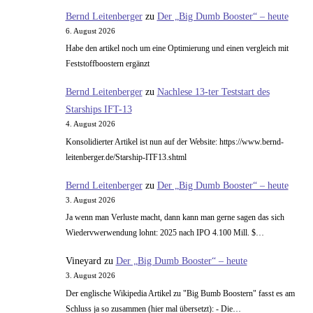
Bernd Leitenberger
zu
Der „Big Dumb Booster“ – heute
6. August 2026
Habe den artikel noch um eine Optimierung und einen vergleich mit
Feststoffboostern ergänzt
Bernd Leitenberger
zu
Nachlese 13-ter Teststart des
Starships IFT-13
4. August 2026
Konsolidierter Artikel ist nun auf der Website: https://www.bernd-
leitenberger.de/Starship-ITF13.shtml
Bernd Leitenberger
zu
Der „Big Dumb Booster“ – heute
3. August 2026
Ja wenn man Verluste macht, dann kann man gerne sagen das sich
Wiedervwerwendung lohnt: 2025 nach IPO 4.100 Mill. $…
Vineyard
zu
Der „Big Dumb Booster“ – heute
3. August 2026
Der englische Wikipedia Artikel zu "Big Bumb Boostern" fasst es am
Schluss ja so zusammen (hier mal übersetzt): - Die…