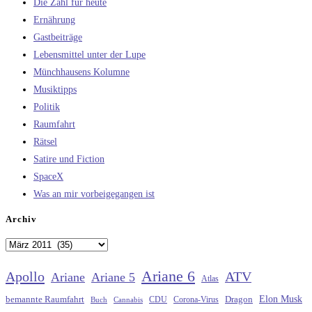
Die Zahl für heute
Ernährung
Gastbeiträge
Lebensmittel unter der Lupe
Münchhausens Kolumne
Musiktipps
Politik
Raumfahrt
Rätsel
Satire und Fiction
SpaceX
Was an mir vorbeigegangen ist
Archiv
Archiv
Ariane 6
Apollo
ATV
Ariane
Ariane 5
Atlas
Elon Musk
Dragon
bemannte Raumfahrt
CDU
Buch
Cannabis
Corona-Virus