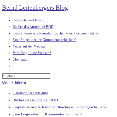
Zum
Bernd Leitenbergers Blog
Inhalt
springen
Datenschutzerklärung
Bücher des Autors bei BOD
Empfehlenswerte Raumfahrtbücher – für Fortgeschrittene
Eine Frage oder ihr Kommentar fehlt hier?
Neues auf der Website
Vom Blog in die Website?
Über mich
Website-
Suche
umschalten
Menü
Schließen
Datenschutzerklärung
Bücher des Autors bei BOD
Empfehlenswerte Raumfahrtbücher – für Fortgeschrittene
Eine Frage oder ihr Kommentar fehlt hier?