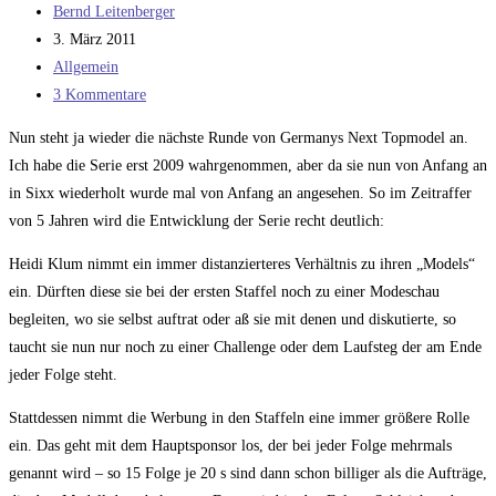
Beitrags-
Bernd Leitenberger
Autor:
Beitrag
3. März 2011
veröffentlicht:
Beitrags-
Allgemein
Kategorie:
Beitrags-
3 Kommentare
Kommentare:
Nun steht ja wieder die nächste Runde von Germanys Next Topmodel an.
Ich habe die Serie erst 2009 wahrgenommen, aber da sie nun von Anfang an
in Sixx wiederholt wurde mal von Anfang an angesehen. So im Zeitraffer
von 5 Jahren wird die Entwicklung der Serie recht deutlich:
Heidi Klum nimmt ein immer distanzierteres Verhältnis zu ihren „Models“
ein. Dürften diese sie bei der ersten Staffel noch zu einer Modeschau
begleiten, wo sie selbst auftrat oder aß sie mit denen und diskutierte, so
taucht sie nun nur noch zu einer Challenge oder dem Laufsteg der am Ende
jeder Folge steht.
Stattdessen nimmt die Werbung in den Staffeln eine immer größere Rolle
ein. Das geht mit dem Hauptsponsor los, der bei jeder Folge mehrmals
genannt wird – so 15 Folge je 20 s sind dann schon billiger als die Aufträge,