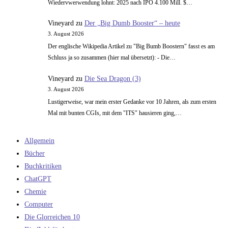
Wiedervwerwendung lohnt: 2025 nach IPO 4.100 Mill. $…
Vineyard
zu
Der „Big Dumb Booster“ – heute
3. August 2026
Der englische Wikipedia Artikel zu "Big Bumb Boostern" fasst es am
Schluss ja so zusammen (hier mal übersetzt): - Die…
Vineyard
zu
Die Sea Dragon (3)
3. August 2026
Lustigerweise, war mein erster Gedanke vor 10 Jahren, als zum ersten
Mal mit bunten CGIs, mit dem "ITS" hausieren ging,…
Allgemein
Bücher
Buchkritiken
ChatGPT
Chemie
Computer
Die Glorreichen 10