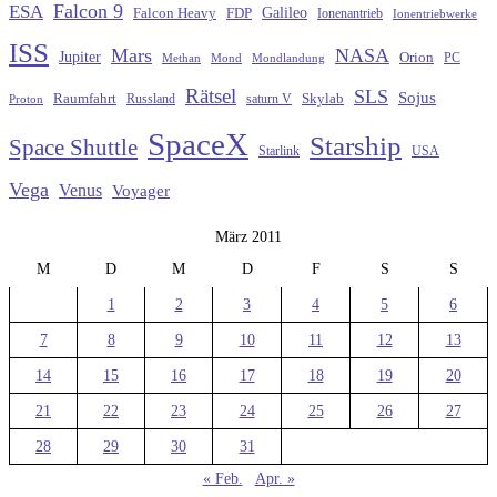
Falcon 9
ESA
Galileo
FDP
Falcon Heavy
Ionenantrieb
Ionentriebwerke
ISS
Mars
NASA
Jupiter
Orion
Methan
Mond
PC
Mondlandung
Rätsel
SLS
Sojus
Raumfahrt
Russland
saturn V
Skylab
Proton
SpaceX
Starship
Space Shuttle
Starlink
USA
Vega
Venus
Voyager
März 2011
M
D
M
D
F
S
S
1
2
3
4
5
6
7
8
9
10
11
12
13
14
15
16
17
18
19
20
21
22
23
24
25
26
27
28
29
30
31
« Feb.
Apr. »