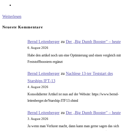
Neues
Weiterlesen
von
Neueste Kommentare
der
Model-
Bernd Leitenberger
zu
Der „Big Dumb Booster“ – heute
Domina
6. August 2026
Habe den artikel noch um eine Optimierung und einen vergleich mit
Feststoffboostern ergänzt
Bernd Leitenberger
zu
Nachlese 13-ter Teststart des
Starships IFT-13
4. August 2026
Konsolidierter Artikel ist nun auf der Website: https://www.bernd-
leitenberger.de/Starship-ITF13.shtml
Bernd Leitenberger
zu
Der „Big Dumb Booster“ – heute
3. August 2026
Ja wenn man Verluste macht, dann kann man gerne sagen das sich