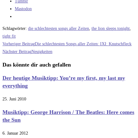
Tumblr
Mastodon
Schlagwörter
:
die schlechtesten songs aller Zeiten
,
the lion sleeps tonight
,
tight fit
Weitere
Vorheriger Beitrag
Die schlechtesten Songs aller Zeiten: IXI: Knutschfleck
Artikel
Nächster Beitrag
Neuigkeiten
ansehen
Das könnte dir auch gefallen
Der heutige Musiktipp: You’re my first, my last my
everything
25. Juni 2010
Musiktipp: George Harrison / The Beatles: Here comes
the Sun
6. Januar 2012