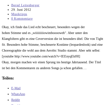
Beitrags-
Bernd Leitenberger
Autor:
Beitrag
29. Juni 2012
veröffentlicht:
Beitrags-
Musiktipps
Kategorie:
Beitrags-
0 Kommentare
Kommentare:
Okay, ich finde das Lied echt bescheuert, besonders wegen der
hohen Stimme und es „wiiiiiiiiiowimbooooweh“. Aber unter den
Klangfoltern gibt es eine Coverversion die ist besonders übel. Die von Tight
fit. Besonders hohe Stimme, bescheuerte Kostüme (leopardenlook) und eine
Choreographie die wohl aus dem Aerobic Studio stammt. Aber seht selbst:
[youtube http://www.youtube.com/watch?v=IEEnyqEkf0I]
Okay, morgen machen wir einen Sprung ins heutige Jahrtausend. Der Titel
ist bei den Kommentaren zu anderen Songs ja schon gefallen….
Teilen:
E-Mail
WhatsApp
Reddit