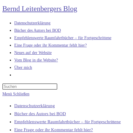
Zum
Bernd Leitenbergers Blog
Inhalt
springen
Datenschutzerklärung
Bücher des Autors bei BOD
Empfehlenswerte Raumfahrtbücher – für Fortgeschrittene
Eine Frage oder ihr Kommentar fehlt hier?
Neues auf der Website
Vom Blog in die Website?
Über mich
Website-
Suche
umschalten
Menü
Schließen
Datenschutzerklärung
Bücher des Autors bei BOD
Empfehlenswerte Raumfahrtbücher – für Fortgeschrittene
Eine Frage oder ihr Kommentar fehlt hier?