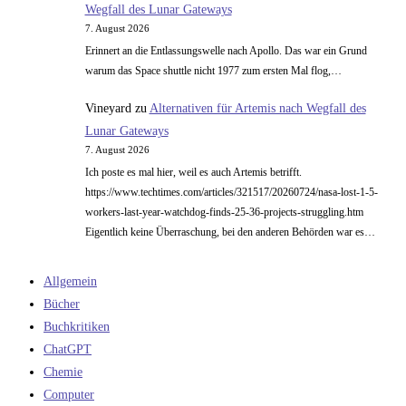
Wegfall des Lunar Gateways
7. August 2026
Erinnert an die Entlassungswelle nach Apollo. Das war ein Grund
warum das Space shuttle nicht 1977 zum ersten Mal flog,…
Vineyard
zu
Alternativen für Artemis nach Wegfall des
Lunar Gateways
7. August 2026
Ich poste es mal hier, weil es auch Artemis betrifft.
https://www.techtimes.com/articles/321517/20260724/nasa-lost-1-5-
workers-last-year-watchdog-finds-25-36-projects-struggling.htm
Eigentlich keine Überraschung, bei den anderen Behörden war es…
Allgemein
Bücher
Buchkritiken
ChatGPT
Chemie
Computer