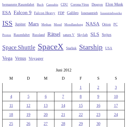
Elon Musk
Dragon
bemannte Raumfahrt
CDU
Buch
Cannabis
Corona-Virus
Falcon 9
ESA
Galileo
FDP
Falcon Heavy
Ionenantrieb
Ionentriebwerke
ISS
Mars
NASA
Jupiter
Orion
Methan
Mond
PC
Mondlandung
Rätsel
SLS
Sojus
Raumfahrt
Russland
saturn V
Skylab
Proton
SpaceX
Starship
Space Shuttle
Starlink
USA
Vega
Venus
Voyager
Juni 2012
M
D
M
D
F
S
S
1
2
3
4
5
6
7
8
9
10
11
12
13
14
15
16
17
18
19
20
21
22
23
24
25
26
27
28
29
30