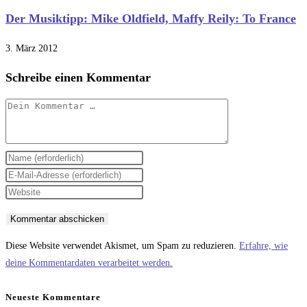
Der Musiktipp: Mike Oldfield, Maffy Reily: To France
3. März 2012
Schreibe einen Kommentar
Kommentar
Gib
deinen
Gib
Namen
deine
Gib
oder
E-
deine
Benutzernamen
Mail-
Website-
zum
Adresse
URL
Diese Website verwendet Akismet, um Spam zu reduzieren.
Erfahre, wie
Kommentieren
zum
ein
deine Kommentardaten verarbeitet werden.
ein
Kommentieren
(optional)
ein
Neueste Kommentare