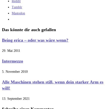
Reddit
Tumblr
Mastodon
Das könnte dir auch gefallen
Being erica – oder was wäre wenn?
29. Mai 2011
Intermezzo
5. November 2010
Alle Maschinen stehen still, wenn dein starker Arm es
will!
13. September 2021
Schreibe einen Kommentar