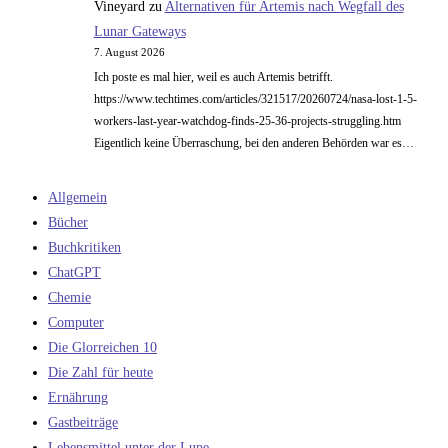
Vineyard
zu
Alternativen für Artemis nach Wegfall des
Lunar Gateways
7. August 2026
Ich poste es mal hier, weil es auch Artemis betrifft.
https://www.techtimes.com/articles/321517/20260724/nasa-lost-1-5-
workers-last-year-watchdog-finds-25-36-projects-struggling.htm
Eigentlich keine Überraschung, bei den anderen Behörden war es…
Allgemein
Bücher
Buchkritiken
ChatGPT
Chemie
Computer
Die Glorreichen 10
Die Zahl für heute
Ernährung
Gastbeiträge
Lebensmittel unter der Lupe