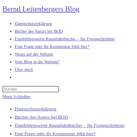
Zum
Bernd Leitenbergers Blog
Inhalt
springen
Datenschutzerklärung
Bücher des Autors bei BOD
Empfehlenswerte Raumfahrtbücher – für Fortgeschrittene
Eine Frage oder ihr Kommentar fehlt hier?
Neues auf der Website
Vom Blog in die Website?
Über mich
Website-
Suche
umschalten
Menü
Schließen
Datenschutzerklärung
Bücher des Autors bei BOD
Empfehlenswerte Raumfahrtbücher – für Fortgeschrittene
Eine Frage oder ihr Kommentar fehlt hier?