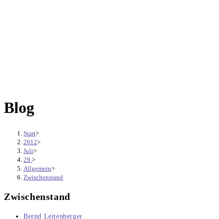
Blog
Start
>
2012
>
Juli
>
29.
>
Allgemein
>
Zwischenstand
Zwischenstand
Beitrags-
Bernd Leitenberger