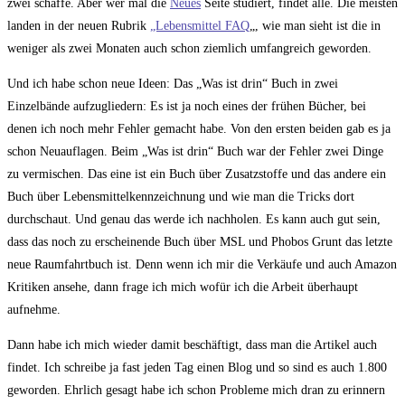
zwei schaffe. Aber wer mal die
Neues
Seite studiert, findet alle. Die meisten
landen in der neuen Rubrik
„Lebensmittel FAQ
„, wie man sieht ist die in
weniger als zwei Monaten auch schon ziemlich umfangreich geworden.
Und ich habe schon neue Ideen: Das „Was ist drin“ Buch in zwei
Einzelbände aufzugliedern: Es ist ja noch eines der frühen Bücher, bei
denen ich noch mehr Fehler gemacht habe. Von den ersten beiden gab es ja
schon Neuauflagen. Beim „Was ist drin“ Buch war der Fehler zwei Dinge
zu vermischen. Das eine ist ein Buch über Zusatzstoffe und das andere ein
Buch über Lebensmittelkennzeichnung und wie man die Tricks dort
durchschaut. Und genau das werde ich nachholen. Es kann auch gut sein,
dass das noch zu erscheinende Buch über MSL und Phobos Grunt das letzte
neue Raumfahrtbuch ist. Denn wenn ich mir die Verkäufe und auch Amazon
Kritiken ansehe, dann frage ich mich wofür ich die Arbeit überhaupt
aufnehme.
Dann habe ich mich wieder damit beschäftigt, dass man die Artikel auch
findet. Ich schreibe ja fast jeden Tag einen Blog und so sind es auch 1.800
geworden. Ehrlich gesagt habe ich schon Probleme mich dran zu erinnern