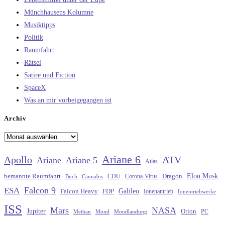
Münchhausens Kolumne
Musiktipps
Politik
Raumfahrt
Rätsel
Satire und Fiction
SpaceX
Was an mir vorbeigegangen ist
Archiv
Archiv
Ariane 6
Apollo
ATV
Ariane
Ariane 5
Atlas
Elon Musk
Dragon
bemannte Raumfahrt
CDU
Buch
Cannabis
Corona-Virus
Falcon 9
ESA
Galileo
FDP
Falcon Heavy
Ionenantrieb
Ionentriebwerke
ISS
Mars
NASA
Jupiter
Orion
Methan
Mond
PC
Mondlandung