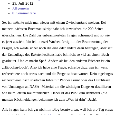
Autor:
Beitrag
29. Juli 2012
veröffentlicht:
Beitrags-
Allgemein
Kategorie:
Beitrags-
0 Kommentare
Kommentare:
So, ich möchte mich mal wieder mit einem Zwischenstand melden. Bei
meinem nächsten Buchmanuskript habe ich inzwischen die 200 Seiten
überschritten. Die Zahl der unbeantworteten Fragen schrumpft und so wie
es jetzt aussieht, bin ich in zwei Wochen fertig mit der Beantwortung der
Fragen, Ich werde sicher noch die eine oder andere dazu beitragen, aber seit
der Erstauflage des Raketenlexikons habe ich nicht so viel an einem Buch
gearbeitet. Und es macht Spaß. Anders als bei den anderen Büchern ist ein
„Häppchen-Buch“. Also ich habe eine Frage, schreibe dazu was ich weis,
recherchiere noch etwas nach und die Frage ist beantwortet. Kein tagelanges
recherchieren nach spärlichen Infos für Phobos Grunt oder das Durchlesen
von Unmengen an NASA-.Material um die wichtigen Dinge zu destillieren
wie beim letzten Raumfahrtbuch. Dabei ist das Publikum dankbarer (die
meisten Rückmeldungen bekomme ich zum „Was ist drin“ Buch).
Alle Fragen kann ich gar nicht im Blog beantworten, weil ich pro Tag etwas