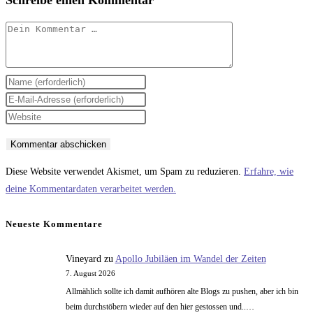
Kommentar
Gib
deinen
Gib
Namen
deine
Gib
oder
E-
deine
Benutzernamen
Mail-
Website-
zum
Adresse
URL
Diese Website verwendet Akismet, um Spam zu reduzieren.
Erfahre, wie
Kommentieren
zum
ein
deine Kommentardaten verarbeitet werden.
ein
Kommentieren
(optional)
ein
Neueste Kommentare
Vineyard
zu
Apollo Jubiläen im Wandel der Zeiten
7. August 2026
Allmählich sollte ich damit aufhören alte Blogs zu pushen, aber ich bin
beim durchstöbern wieder auf den hier gestossen und..…