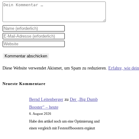
Kommentar
Gib
deinen
Gib
Namen
deine
Gib
oder
E-
deine
Benutzernamen
Mail-
Website-
zum
Adresse
URL
Diese Website verwendet Akismet, um Spam zu reduzieren.
Erfahre, wie dei
Kommentieren
zum
ein
ein
Kommentieren
(optional)
Neueste Kommentare
ein
Bernd Leitenberger
zu
Der „Big Dumb
Booster“ – heute
6. August 2026
Habe den artikel noch um eine Optimierung und
einen vergleich mit Feststoffboostern ergänzt