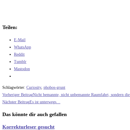
Teilen:
E-Mail
WhatsApp
Reddit
Tumblr
Mastodon
Schlagwörter
:
Curiosity
,
phobos-grunt
Weitere
Vorheriger Beitrag
Nicht bemannte, nicht unbemannte Raumfahrt, sondern die
Artikel
Nächster Beitrag
Es ist unterwegs…
ansehen
Das könnte dir auch gefallen
Korrekturleser gesucht