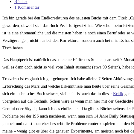
veröffentlicht:
Beitrags-
Bücher
Kategorie:
Beitrags-
1 Kommentar
Kommentare:
Ich bin gerade bei den Endkorrekturen des neuesten Buchs mit dem Titel: „Cu
geworden, obwohl sich das Buch-Pech fortgesetzt hat. Wie schon beim letzten 
ist ja eine ehrenamtliche und die meisten haben ja noch einen Beruf oder so w
Verzögerungen, nicht nur bei den Korrektoren sondern auch bei mir. Es hat s
Tisch haben.
Das Hauptpech ist natürlich dass die eine Hälfte des Sondenpaars seit 7 Mona
weil es dann doch nicht so viel vom Inhalt ausmacht (etwa 90 Seiten), habe ic
Trotzdem ist es glaub ich gut gelungen. Ich habe alleine 7 Seiten Abkürzungs
Erforschung des Mars und welche Erkenntnisse man heute über seine Geschichte
sich ein technisches Buch schwer, vielleicht ist auch das in dieser
Kritik
gemei
übergehen auf die Technik. Schön wäre es wenn man hier mit der Geschichte
Gemini oder Skylab, kann ich das einflechten. Da gibt es Bücher seitens de
Probleme bei der ISS auch nachlesen, wenn man sich 14 Jahre Daily Statusrepor
ja noch und da ist man eher bestrebt die Probleme runter zuspielen und den 
meine – wenig gibt es über die genauen Experimente, am meisten noch bei de