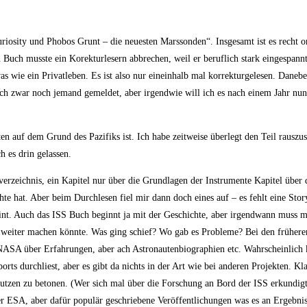
riosity und Phobos Grunt – die neuesten Marssonden“. Insgesamt ist es recht o
Buch musste ein Korekturlesern abbrechen, weil er beruflich stark eingespannt
as wie ein Privatleben. Es ist also nur eineinhalb mal korrekturgelesen. Daneb
ich zwar noch jemand gemeldet, aber irgendwie will ich es nach einem Jahr nu
ten auf dem Grund des Pazifiks ist. Ich habe zeitweise überlegt den Teil rausz
h es drin gelassen.
verzeichnis, ein Kapitel nur über die Grundlagen der Instrumente Kapitel über 
 hat. Aber beim Durchlesen fiel mir dann doch eines auf – es fehlt eine Story
nt. Auch das ISS Buch beginnt ja mit der Geschichte, aber irgendwann muss 
 weiter machen könnte. Was ging schief? Wo gab es Probleme? Bei den frühere
r NASA über Erfahrungen, aber ach Astronautenbiographien etc. Wahrscheinlich
ts durchliest, aber es gibt da nichts in der Art wie bei anderen Projekten. Klar
Nutzen zu betonen. (Wer sich mal über die Forschung an Bord der ISS erkundig
r ESA, aber dafür populär geschriebene Veröffentlichungen was es an Ergebni