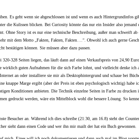
en. Es geht wenn sie abgeschlossen ist und wenn es auch Hintergrundinfos gib
ter die Kulissen blicken. Bei Curiosity könnte das nur ein Insider also jemand de
t. Ohne Story ist es nur eine technische Beschreibung, außer man schweift ab o
 mehr mit dem Motto „Fakten, Fakten, Fakten….“. Obwohl ich auch gerne Geschi
ht bestätigen können. Sie müssen aber dazu passen.
ei 320-328 Seiten liegen, das läuft dann auf einen Verkaufspreis von 24,90 Euro
wirklich guten Aufnahmen für die sich Farbe lohnt, und vielleicht denke ich a
nternet an oder installiere sie mir als Desktophintergrund und schaue bei Büch
ine knappe Marge ergibt (aber der Preis ist eben psychologisch wichtig) habe i
tigen Konditionen anbieten. Die Technik einzelne Seiten in Farbe zu drucken i
men gedruckt werden, wäre ein Mittelblock wohl die bessere Lösung. So kenne
ste Besucher an. Während ich dies schreibe (21:30, am 16.8) steht der Counter
ucher sieht dann einen Code und wer ihn mir mailt der hat ein Buch gewonnen.
f mich. Eines will ich noch dokumentieren und dann auch mal im Blog vorst