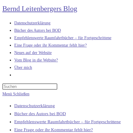
Zum
Bernd Leitenbergers Blog
Inhalt
springen
Datenschutzerklärung
Bücher des Autors bei BOD
Empfehlenswerte Raumfahrtbücher – für Fortgeschrittene
Eine Frage oder ihr Kommentar fehlt hier?
Neues auf der Website
Vom Blog in die Website?
Über mich
Website-
Suche
umschalten
Menü
Schließen
Datenschutzerklärung
Bücher des Autors bei BOD
Empfehlenswerte Raumfahrtbücher – für Fortgeschrittene
Eine Frage oder ihr Kommentar fehlt hier?