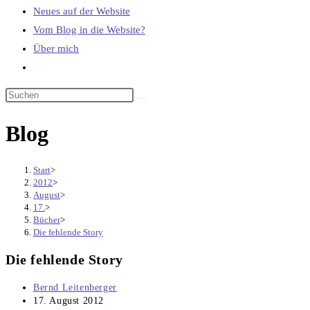
Neues auf der Website
Vom Blog in die Website?
Über mich
Website-
Suche
umschalten
Blog
Start
>
2012
>
August
>
17.
>
Bücher
>
Die fehlende Story
Die fehlende Story
Beitrags-
Bernd Leitenberger
Autor:
Beitrag
17. August 2012