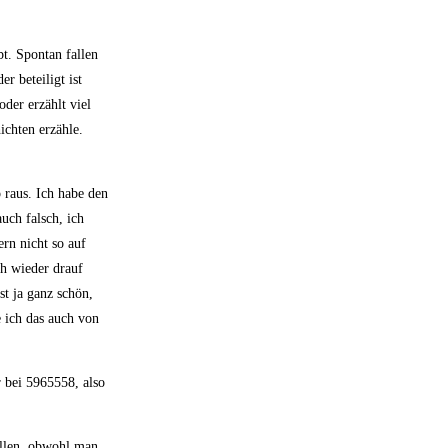
t. Spontan fallen
r beteiligt ist
der erzählt viel
chten erzähle.
 raus. Ich habe den
uch falsch, ich
ern nicht so auf
ch wieder drauf
st ja ganz schön,
 ich das auch von
 bei 5965558, also
ellen, obwohl man