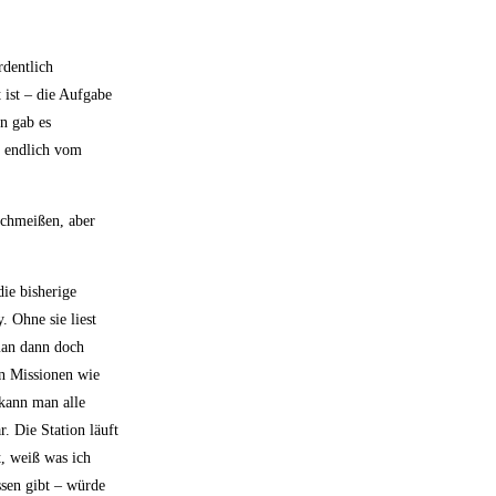
rdentlich
 ist – die Aufgabe
en gab es
n endlich vom
uschmeißen, aber
die bisherige
. Ohne sie liest
man dann doch
n Missionen wie
 kann man alle
. Die Station läuft
t, weiß was ich
ssen gibt – würde