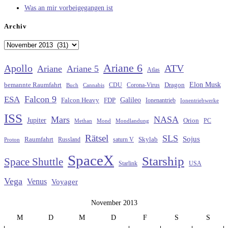
Was an mir vorbeigegangen ist
Archiv
Archiv
Ariane 6
Apollo
ATV
Ariane
Ariane 5
Atlas
Elon Musk
Dragon
bemannte Raumfahrt
CDU
Buch
Cannabis
Corona-Virus
Falcon 9
ESA
Galileo
FDP
Falcon Heavy
Ionenantrieb
Ionentriebwerke
ISS
Mars
NASA
Jupiter
Orion
Methan
Mond
PC
Mondlandung
Rätsel
SLS
Sojus
Raumfahrt
Russland
saturn V
Skylab
Proton
SpaceX
Starship
Space Shuttle
Starlink
USA
Vega
Venus
Voyager
November 2013
M
D
M
D
F
S
S