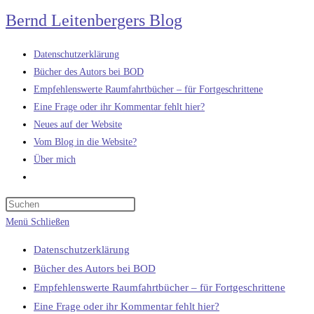
Zum
Bernd Leitenbergers Blog
Inhalt
springen
Datenschutzerklärung
Bücher des Autors bei BOD
Empfehlenswerte Raumfahrtbücher – für Fortgeschrittene
Eine Frage oder ihr Kommentar fehlt hier?
Neues auf der Website
Vom Blog in die Website?
Über mich
Website-
Suche
umschalten
Menü
Schließen
Datenschutzerklärung
Bücher des Autors bei BOD
Empfehlenswerte Raumfahrtbücher – für Fortgeschrittene
Eine Frage oder ihr Kommentar fehlt hier?