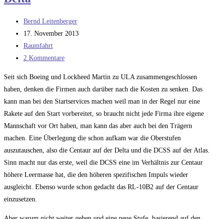
Beitrags-
Bernd Leitenberger
Autor:
Beitrag
17. November 2013
veröffentlicht:
Beitrags-
Raumfahrt
Kategorie:
Beitrags-
2 Kommentare
Kommentare:
Seit sich Boeing und Lockheed Martin zu ULA zusammengeschlossen
haben, denken die Firmen auch darüber nach die Kosten zu senken. Das
kann man bei den Startservices machen weil man in der Regel nur eine
Rakete auf den Start vorbereitet, so braucht nicht jede Firma ihre eigene
Mannschaft vor Ort haben, man kann das aber auch bei den Trägern
machen. Eine Überlegung die schon aufkam war die Oberstufen
auszutauschen, also die Centaur auf der Delta und die DCSS auf der Atlas.
Sinn macht nur das erste, weil die DCSS eine im Verhältnis zur Centaur
höhere Leermasse hat, die den höheren spezifischen Impuls wieder
ausgleicht. Ebenso wurde schon gedacht das RL-10B2 auf der Centaur
einzusetzen.
Aber warum nicht weiter gehen und eine neue Stufe, basierend auf den