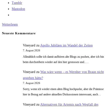
Tumblr
Mastodon
Eine
Weiterlesen
gemeinsame
Neueste Kommentare
Oberstufe
für
Vineyard
zu
Apollo Jubiläen im Wandel der Zeiten
Atlas
7. August 2026
und
Allmählich sollte ich damit aufhören alte Blogs zu pushen, aber ich bin
Delta
beim durchstöbern wieder auf den hier gestossen und..…
Vineyard
zu
Was wäre wenn – es Wernher von Braun nicht
gegeben hätte?
7. August 2026
Sorry, wenn ich wieder einen alten Blog hochpushe, aber die Prämisse
hier in Bezug auf andere aktuellen Diskussionen interessant, auch…
Vineyard
zu
Alternativen für Artemis nach Wegfall des