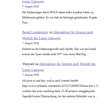
Lunar Gateways
7. August 2026
Die Entlassungen durch DOGE haben leider in jedem Sektor zu
Mehrkosten geführt. Es war halt ein Ideologie getriebendes Projekt.
Post…
Bernd Leitenberger
zu
Alternativen für Artemis nach
Wegfall des Lunar Gateways
7. August 2026
Erinnert an die Entlassungswelle nach Apollo. Das war ein Grund
warum das Space shuttle nicht 1977 zum ersten Mal flog,…
Vineyard
zu
Alternativen für Artemis nach Wegfall des
Lunar Gateways
7. August 2026
Ich poste es mal hier, weil es auch Artemis betrifft.
https://www.techtimes.com/articles/321517/20260724/nasa-lost-1-5-
workers-last-year-watchdog-finds-25-36-projects-struggling.htm
Eigentlich keine Überraschung, bei den anderen Behörden war es…