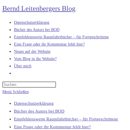
Zum
Bernd Leitenbergers Blog
Inhalt
springen
Datenschutzerklärung
Bücher des Autors bei BOD
Empfehlenswerte Raumfahrtbücher – für Fortgeschrittene
Eine Frage oder ihr Kommentar fehlt hier?
Neues auf der Website
Vom Blog in die Website?
Über mich
Website-
Suche
umschalten
Menü
Schließen
Datenschutzerklärung
Bücher des Autors bei BOD
Empfehlenswerte Raumfahrtbücher – für Fortgeschrittene
Eine Frage oder ihr Kommentar fehlt hier?