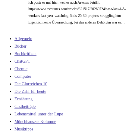
Ich poste es mal hier, weil es auch Artemis betrifft.
https://www.techtimes.com/articles/321517/20260724/nasa-lost-1-5-
workers-last-year-watchdog-finds-25-36-projects-struggling.htm
Eigentlich keine Überraschung, bei den anderen Behörden war es…
Allgemein
Bücher
Buchkritiken
ChatGPT
Chemie
Computer
Die Glorreichen 10
Die Zahl für heute
Ernährung
Gastbeiträge
Lebensmittel unter der Lupe
Münchhausens Kolumne
Musiktipps