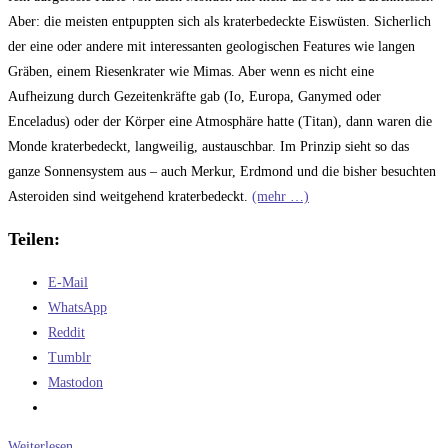
Aber: die meisten entpuppten sich als kraterbedeckte Eiswüsten. Sicherlich
der eine oder andere mit interessanten geologischen Features wie langen
Gräben, einem Riesenkrater wie Mimas. Aber wenn es nicht eine
Aufheizung durch Gezeitenkräfte gab (Io, Europa, Ganymed oder
Enceladus) oder der Körper eine Atmosphäre hatte (Titan), dann waren die
Monde kraterbedeckt, langweilig, austauschbar. Im Prinzip sieht so das
ganze Sonnensystem aus – auch Merkur, Erdmond und die bisher besuchten
Asteroiden sind weitgehend kraterbedeckt.
(mehr …)
Teilen:
E-Mail
WhatsApp
Reddit
Tumblr
Mastodon
Könnte
Weiterlesen