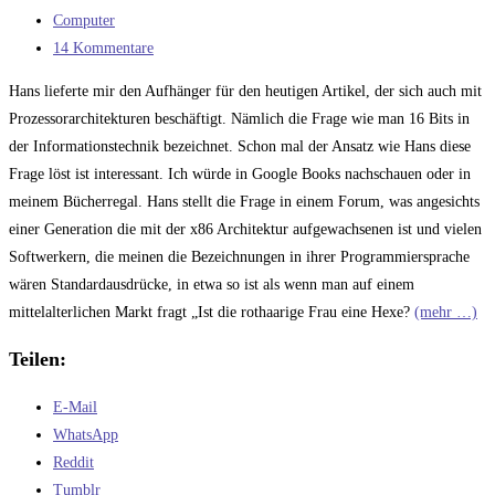
nichts
veröffentlicht:
Beitrags-
Computer
neues
Kategorie:
Beitrags-
14 Kommentare
von
Kommentare:
New
Hans lieferte mir den Aufhänger für den heutigen Artikel, der sich auch mit
Horizons
Prozessorarchitekturen beschäftigt. Nämlich die Frage wie man 16 Bits in
gibt
der Informationstechnik bezeichnet. Schon mal der Ansatz wie Hans diese
…
Frage löst ist interessant. Ich würde in Google Books nachschauen oder in
meinem Bücherregal. Hans stellt die Frage in einem Forum, was angesichts
einer Generation die mit der x86 Architektur aufgewachsenen ist und vielen
Softwerkern, die meinen die Bezeichnungen in ihrer Programmiersprache
wären Standardausdrücke, in etwa so ist als wenn man auf einem
mittelalterlichen Markt fragt „Ist die rothaarige Frau eine Hexe?
(mehr …)
Teilen:
E-Mail
WhatsApp
Reddit
Tumblr