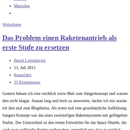
Mastodon
Am
Weiterlesen
Anfang
Das Problem einen Raketenantrieb als
war
erste Stufe zu ersetzen
das
Wort
Beitrags-
Bernd Leitenberger
Autor:
Beitrag
13. Juli 2015
veröffentlicht:
Beitrags-
Raumfahrt
Kategorie:
Beitrags-
33 Kommentare
Kommentare:
Gestern bekam ich eine reichlich wirre Mail zum Sängerkonzept und warum
dies nicht klappt. Anstatt lang und breit zu antworten, dachte ich mir mache
ich dies mal zum Blogthema. Als erstes mal eine grundsätzliche Aufklärung:
Sängers Konzept war das eines zweistufigen Raketensystems mit geflügelten
Stufen. Der Unterschied zu den ersten Entwürfen für das Space Shuttle, die
auch zwei geflügelte Stufen vorhersahen, eigentlich nur, dass es vertikal