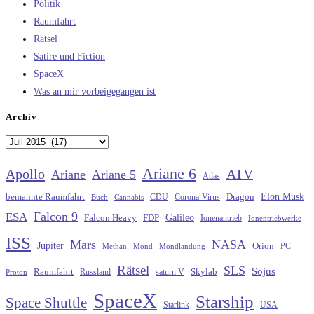
Politik
Raumfahrt
Rätsel
Satire und Fiction
SpaceX
Was an mir vorbeigegangen ist
Archiv
Archiv
Ariane 6
Apollo
ATV
Ariane
Ariane 5
Atlas
Elon Musk
Dragon
bemannte Raumfahrt
CDU
Buch
Cannabis
Corona-Virus
Falcon 9
ESA
Galileo
FDP
Falcon Heavy
Ionenantrieb
Ionentriebwerke
ISS
Mars
NASA
Jupiter
Orion
Methan
Mond
PC
Mondlandung
Rätsel
SLS
Sojus
Raumfahrt
Russland
saturn V
Skylab
Proton
SpaceX
Starship
Space Shuttle
Starlink
USA