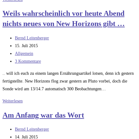
New
Weils wahrscheinlich vor heute Abend
Horizons
nichts neues von New Horizons gibt …
nur
die
Beitrags-
Erste
Bernd Leitenberger
Autor:
Beitrag
sein?
15. Juli 2015
veröffentlicht:
Beitrags-
Allgemein
Kategorie:
Beitrags-
3 Kommentare
Kommentare:
.. will ich euch zu einem langen Ernährungsartikel lotsen, denn ich gestern
fertigstellte. New Horizons flog zwar gestern an Pluto vorbei, doch die
Sonde wird am 13/14.7 automatisch 300 Beobachtungen…
Weils
Weiterlesen
wahrscheinlich
Am Anfang war das Wort
vor
heute
Beitrags-
Bernd Leitenberger
Abend
Autor:
Beitrag
14. Juli 2015