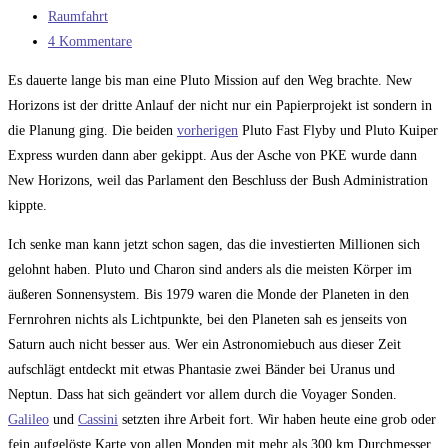
veröffentlicht:
Beitrags-
Raumfahrt
Kategorie:
Beitrags-
4 Kommentare
Kommentare:
Es dauerte lange bis man eine Pluto Mission auf den Weg brachte. New
Horizons ist der dritte Anlauf der nicht nur ein Papierprojekt ist sondern in
die Planung ging. Die beiden
vorherigen
Pluto Fast Flyby und Pluto Kuiper
Express wurden dann aber gekippt. Aus der Asche von PKE wurde dann
New Horizons, weil das Parlament den Beschluss der Bush Administration
kippte.
Ich senke man kann jetzt schon sagen, das die investierten Millionen sich
gelohnt haben. Pluto und Charon sind anders als die meisten Körper im
äußeren Sonnensystem. Bis 1979 waren die Monde der Planeten in den
Fernrohren nichts als Lichtpunkte, bei den Planeten sah es jenseits von
Saturn auch nicht besser aus. Wer ein Astronomiebuch aus dieser Zeit
aufschlägt entdeckt mit etwas Phantasie zwei Bänder bei Uranus und
Neptun. Dass hat sich geändert vor allem durch die Voyager Sonden.
Galileo
und
Cassini
setzten ihre Arbeit fort. Wir haben heute eine grob oder
fein aufgelöste Karte von allen Monden mit mehr als 300 km Durchmesser.