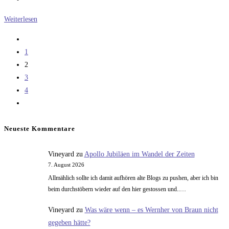
Das
Weiterlesen
beste
Zur
Bild
vorherigen
1
von
Seite
2
Pluto
3
…
4
Zur
nächsten
Seite
Neueste Kommentare
Vineyard
zu
Apollo Jubiläen im Wandel der Zeiten
7. August 2026
Allmählich sollte ich damit aufhören alte Blogs zu pushen, aber ich bin
beim durchstöbern wieder auf den hier gestossen und..…
Vineyard
zu
Was wäre wenn – es Wernher von Braun nicht
gegeben hätte?