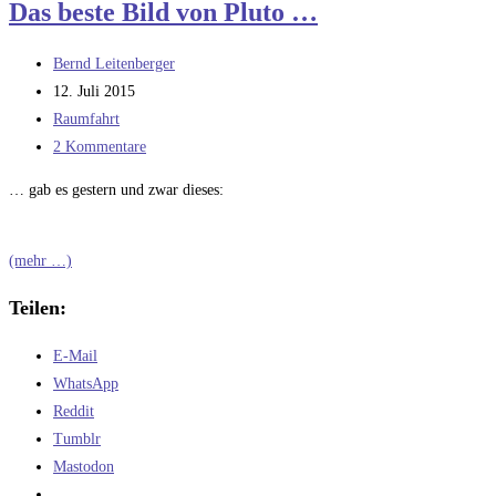
Das beste Bild von Pluto …
einen
Raketenantrieb
Beitrags-
Bernd Leitenberger
als
Autor:
Beitrag
12. Juli 2015
erste
veröffentlicht:
Beitrags-
Raumfahrt
Stufe
Kategorie:
Beitrags-
2 Kommentare
zu
Kommentare:
ersetzen
… gab es gestern und zwar dieses:
(mehr …)
Teilen:
E-Mail
WhatsApp
Reddit
Tumblr
Mastodon