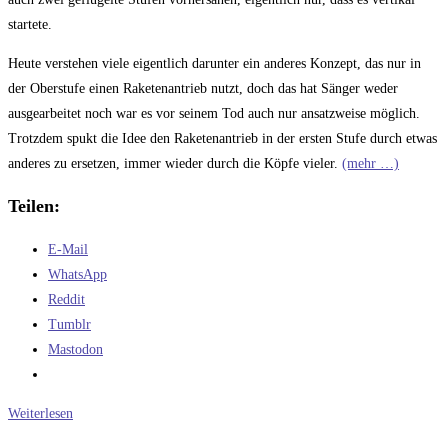
startete.
Heute verstehen viele eigentlich darunter ein anderes Konzept, das nur in
der Oberstufe einen Raketenantrieb nutzt, doch das hat Sänger weder
ausgearbeitet noch war es vor seinem Tod auch nur ansatzweise möglich.
Trotzdem spukt die Idee den Raketenantrieb in der ersten Stufe durch etwas
anderes zu ersetzen, immer wieder durch die Köpfe vieler.
(mehr …)
Teilen:
E-Mail
WhatsApp
Reddit
Tumblr
Mastodon
Das
Weiterlesen
Problem