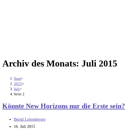
Archiv des Monats: Juli 2015
Start
>
2015
>
Juli
>
Seite 2
Könnte New Horizons nur die Erste sein?
Beitrags-
Bernd Leitenberger
Autor:
Beitrag
16. Juli 2015