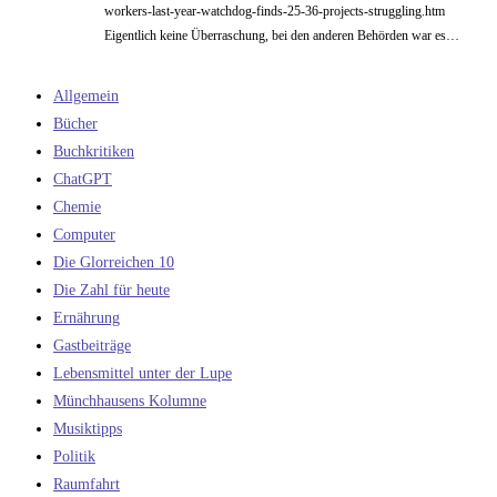
workers-last-year-watchdog-finds-25-36-projects-struggling.htm
Eigentlich keine Überraschung, bei den anderen Behörden war es…
Allgemein
Bücher
Buchkritiken
ChatGPT
Chemie
Computer
Die Glorreichen 10
Die Zahl für heute
Ernährung
Gastbeiträge
Lebensmittel unter der Lupe
Münchhausens Kolumne
Musiktipps
Politik
Raumfahrt