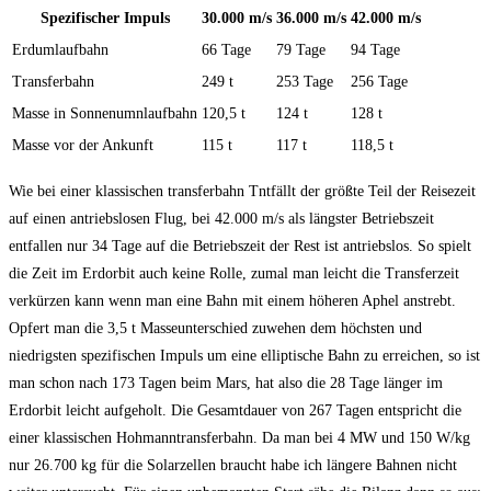
Spezifischer Impuls
30.000 m/s
36.000 m/s
42.000 m/s
Erdumlaufbahn
66 Tage
79 Tage
94 Tage
Transferbahn
249 t
253 Tage
256 Tage
Masse in Sonnenumnlaufbahn
120,5 t
124 t
128 t
Masse vor der Ankunft
115 t
117 t
118,5 t
Wie bei einer klassischen transferbahn Tntfällt der größte Teil der Reisezeit
auf einen antriebslosen Flug, bei 42.000 m/s als längster Betriebszeit
entfallen nur 34 Tage auf die Betriebszeit der Rest ist antriebslos. So spielt
die Zeit im Erdorbit auch keine Rolle, zumal man leicht die Transferzeit
verkürzen kann wenn man eine Bahn mit einem höheren Aphel anstrebt.
Opfert man die 3,5 t Masseunterschied zuwehen dem höchsten und
niedrigsten spezifischen Impuls um eine elliptische Bahn zu erreichen, so ist
man schon nach 173 Tagen beim Mars, hat also die 28 Tage länger im
Erdorbit leicht aufgeholt. Die Gesamtdauer von 267 Tagen entspricht die
einer klassischen Hohmanntransferbahn. Da man bei 4 MW und 150 W/kg
nur 26.700 kg für die Solarzellen braucht habe ich längere Bahnen nicht