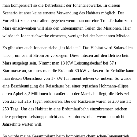
man kompensiert so die Betriebszeit der Ionentriebwerke. In diesem
Szenario ist aber keine erneute Verwendung des Habitats möglich. Der
Vorteil ist zudem vor allem gegeben wenn man nur eine Transferbahn zum
Mars einschwenken will also den unbemannten Teilen der Missionen. Hier
würde ich Ionentriebwerke einsetzen, weniger bei der bemannten Mission.
Es gibt aber auch Ionenantriebe „im kleinen“. Das Habitat wird Solarzellen
haben, um es mit Strom zu versorgen. Diese müssen auf den Betrieb beim
Mars ausgelegt sein. Nimmt man 13 KW Leistungsbedarf bei 57 t
Startmasse an, so muss man die Erde mit 30 kW verlassen. In Erdnähe kann
man diesen Überschuss von 17 kW für Ionentriebwerke nutzen. So würde
eine Beschleunigung die Reisedauer bei einer typischen Hohmann-ellipse
deren Aphel 3,2 Millionen km außerhalb der Marsbahn liegt, die Reisezeit
von 223 auf 215 Tagen reduzieren. Bei der Rückreise wären es 250 anstatt
259 Tage, Um das Habitat in eine Erdumlaufbahn einzubremsen reichen
diese geringen Leistungen nicht aus – zumindest nicht wenn man nicht
Jahrzehnte warten will.
So würde meine Gesamtbilanz beim kombiniert chemischen/Ionenantrieb