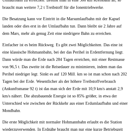
Umlaufbahn zu erreichen. Bremst man in eine 300 km Kreisbahn ab, so
braucht man weitere 7,2 t Treibstoff für die Ionentriebwerke.
Die Besatzung kann vor Eintritt in die Marsumlaufbahn mit der Kapsel
landen oder dies erst in der Umlaufbahn tun. Dann bleibt sie 2 Jahre auf
dem Mars, mehr als genug Zeit eine niedrigere Bahn zu erreichen.
Einfacher ist es beim Rückweg. Es gibt zwei Möglichkeiten. Das eine ist
eine klassische Hohmannbahn, bei der das Perihel in Erdentfernung liegt.
Dann würde man die Erde nach 284 Tagen erreichen, mit einer Restmasse
von 96,5 t. Das zweite ist die Reisedauer zu minimieren, indem man das
Perihel niedriger legt. Sinkt es auf 120 Mill. km so ist man schon nach 202
Tagen bei der Erde. Wesentlicher als der höhere Treibstoffverbrauch
(Ankunftsmasse 92 t) ist das man sich der Erde mit 10,9 km/s anstatt 2,9
km/s nähert. Die abzubauende Energie ist so 85% größer, in etwa der
Unterschied wie zwischen der Rückkehr aus einer Erdumlaufbahn und einer
Mondbahn.
Die erste Möglichkeit mit normaler Hohmannbahn erlaubt es die Station
wiederzuverwenden. In Erdnähe braucht man nur eine kurze Betriebszeit