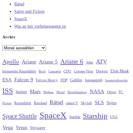
Rätsel
Satire und Fiction
SpaceX
Was an mir vorbeigegangen ist
Archiv
Archiv
Ariane 6
Apollo
ATV
Ariane
Ariane 5
Atlas
Elon Musk
Dragon
bemannte Raumfahrt
CDU
Buch
Cannabis
Corona-Virus
Falcon 9
ESA
Galileo
FDP
Falcon Heavy
Ionenantrieb
Ionentriebwerke
ISS
Mars
NASA
Jupiter
Orion
Methan
Mond
PC
Mondlandung
Rätsel
SLS
Sojus
Raumfahrt
Russland
saturn V
Skylab
Proton
SpaceX
Starship
Space Shuttle
Starlink
USA
Vega
Venus
Voyager