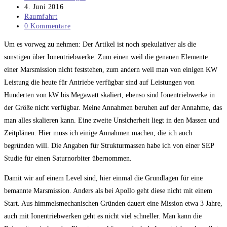
Autor:
Beitrag
4. Juni 2016
veröffentlicht:
Beitrags-
Raumfahrt
Kategorie:
Beitrags-
0 Kommentare
Kommentare:
Um es vorweg zu nehmen: Der Artikel ist noch spekulativer als die
sonstigen über Ionentriebwerke. Zum einen weil die genauen Elemente
einer Marsmission nicht feststehen, zum andern weil man von einigen KW
Leistung die heute für Antriebe verfügbar sind auf Leistungen von
Hunderten von kW bis Megawatt skaliert, ebenso sind Ionentriebwerke in
der Größe nicht verfügbar. Meine Annahmen beruhen auf der Annahme, das
man alles skalieren kann. Eine zweite Unsicherheit liegt in den Massen und
Zeitplänen. Hier muss ich einige Annahmen machen, die ich auch
begründen will. Die Angaben für Strukturmassen habe ich von einer SEP
Studie für einen Saturnorbiter übernommen.
Damit wir auf einem Level sind, hier einmal die Grundlagen für eine
bemannte Marsmission. Anders als bei Apollo geht diese nicht mit einem
Start. Aus himmelsmechanischen Gründen dauert eine Mission etwa 3 Jahre,
auch mit Ionentriebwerken geht es nicht viel schneller. Man kann die