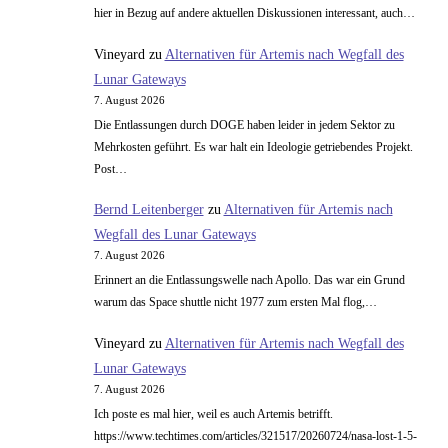
hier in Bezug auf andere aktuellen Diskussionen interessant, auch…
Vineyard
zu
Alternativen für Artemis nach Wegfall des
Lunar Gateways
7. August 2026
Die Entlassungen durch DOGE haben leider in jedem Sektor zu
Mehrkosten geführt. Es war halt ein Ideologie getriebendes Projekt.
Post…
Bernd Leitenberger
zu
Alternativen für Artemis nach
Wegfall des Lunar Gateways
7. August 2026
Erinnert an die Entlassungswelle nach Apollo. Das war ein Grund
warum das Space shuttle nicht 1977 zum ersten Mal flog,…
Vineyard
zu
Alternativen für Artemis nach Wegfall des
Lunar Gateways
7. August 2026
Ich poste es mal hier, weil es auch Artemis betrifft.
https://www.techtimes.com/articles/321517/20260724/nasa-lost-1-5-