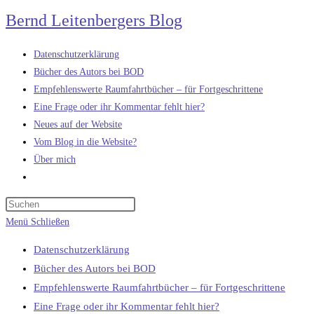
Zum
Bernd Leitenbergers Blog
Inhalt
springen
Datenschutzerklärung
Bücher des Autors bei BOD
Empfehlenswerte Raumfahrtbücher – für Fortgeschrittene
Eine Frage oder ihr Kommentar fehlt hier?
Neues auf der Website
Vom Blog in die Website?
Über mich
Website-
Suche
umschalten
Menü
Schließen
Datenschutzerklärung
Bücher des Autors bei BOD
Empfehlenswerte Raumfahrtbücher – für Fortgeschrittene
Eine Frage oder ihr Kommentar fehlt hier?