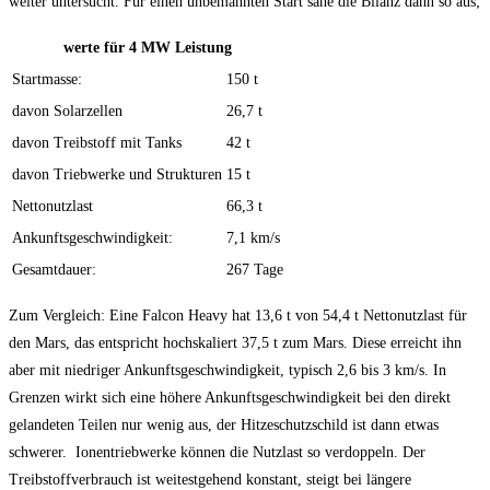
weiter untersucht. Für einen unbemannten Start sähe die Bilanz dann so aus;
werte für 4 MW Leistung
Startmasse:
150 t
davon Solarzellen
26,7 t
davon Treibstoff mit Tanks
42 t
davon Triebwerke und Strukturen
15 t
Nettonutzlast
66,3 t
Ankunftsgeschwindigkeit:
7,1 km/s
Gesamtdauer:
267 Tage
Zum Vergleich: Eine Falcon Heavy hat 13,6 t von 54,4 t Nettonutzlast für
den Mars, das entspricht hochskaliert 37,5 t zum Mars. Diese erreicht ihn
aber mit niedriger Ankunftsgeschwindigkeit, typisch 2,6 bis 3 km/s. In
Grenzen wirkt sich eine höhere Ankunftsgeschwindigkeit bei den direkt
gelandeten Teilen nur wenig aus, der Hitzeschutzschild ist dann etwas
schwerer. Ionentriebwerke können die Nutzlast so verdoppeln. Der
Treibstoffverbrauch ist weitestgehend konstant, steigt bei längere