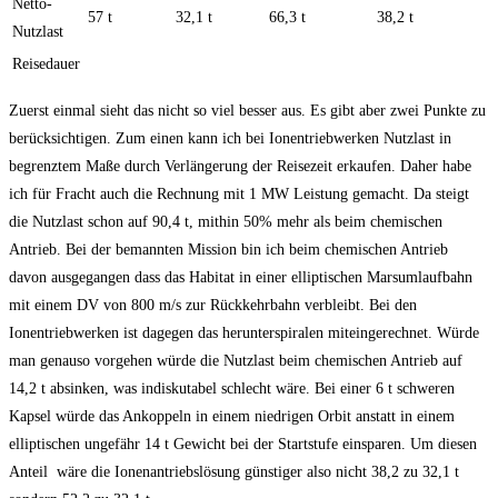
Netto-
57 t
32,1 t
66,3 t
38,2 t
Nutzlast
Reisedauer
Zuerst einmal sieht das nicht so viel besser aus. Es gibt aber zwei Punkte zu
berücksichtigen. Zum einen kann ich bei Ionentriebwerken Nutzlast in
begrenztem Maße durch Verlängerung der Reisezeit erkaufen. Daher habe
ich für Fracht auch die Rechnung mit 1 MW Leistung gemacht. Da steigt
die Nutzlast schon auf 90,4 t, mithin 50% mehr als beim chemischen
Antrieb. Bei der bemannten Mission bin ich beim chemischen Antrieb
davon ausgegangen dass das Habitat in einer elliptischen Marsumlaufbahn
mit einem DV von 800 m/s zur Rückkehrbahn verbleibt. Bei den
Ionentriebwerken ist dagegen das herunterspiralen miteingerechnet. Würde
man genauso vorgehen würde die Nutzlast beim chemischen Antrieb auf
14,2 t absinken, was indiskutabel schlecht wäre. Bei einer 6 t schweren
Kapsel würde das Ankoppeln in einem niedrigen Orbit anstatt in einem
elliptischen ungefähr 14 t Gewicht bei der Startstufe einsparen. Um diesen
Anteil wäre die Ionenantriebslösung günstiger also nicht 38,2 zu 32,1 t