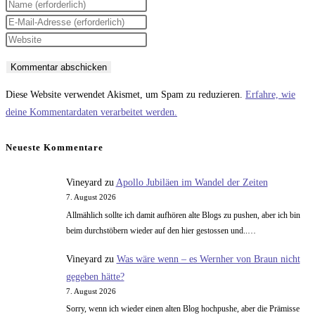
Gib
deinen
Gib
Namen
deine
Gib
oder
E-
deine
Benutzernamen
Mail-
Website-
zum
Adresse
URL
Diese Website verwendet Akismet, um Spam zu reduzieren.
Erfahre, wie
Kommentieren
zum
ein
deine Kommentardaten verarbeitet werden.
ein
Kommentieren
(optional)
ein
Neueste Kommentare
Vineyard
zu
Apollo Jubiläen im Wandel der Zeiten
7. August 2026
Allmählich sollte ich damit aufhören alte Blogs zu pushen, aber ich bin
beim durchstöbern wieder auf den hier gestossen und..…
Vineyard
zu
Was wäre wenn – es Wernher von Braun nicht
gegeben hätte?
7. August 2026
Sorry, wenn ich wieder einen alten Blog hochpushe, aber die Prämisse