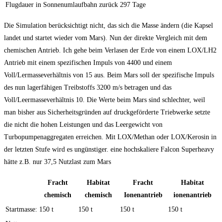
Flugdauer in Sonnenumlaufbahn zurück
297 Tage
Die Simulation berücksichtigt nicht, das sich die Masse ändern (die Kapsel
landet und startet wieder vom Mars). Nun der direkte Vergleich mit dem
chemischen Antrieb. Ich gehe beim Verlasen der Erde von einem LOX/LH2
Antrieb mit einem spezifischen Impuls von 4400 und einem
Voll/Lermasseverhältnis von 15 aus. Beim Mars soll der spezifische Impuls
des nun lagerfähigen Treibstoffs 3200 m/s betragen und das
Voll/Leermasseverhältnis 10. Die Werte beim Mars sind schlechter, weil
man bisher aus Sicherheitsgründen auf druckgeförderte Triebwerke setzte
die nicht die hohen Leistungen und das Leergewicht von
Turbopumpenaggregaten erreichen. Mit LOX/Methan oder LOX/Kerosin in
der letzten Stufe wird es ungünstiger. eine hochskaliere Falcon Superheavy
hätte z.B. nur 37,5 Nutzlast zum Mars
Fracht
Habitat
Fracht
Habitat
chemisch
chemisch
Ionenantrieb
ionenantrieb
Startmasse:
150 t
150 t
150 t
150 t