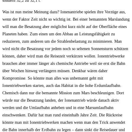
sondern 52,2 zu 32,1 t.
Was ist nun meine Meinung dazu? Ionenantriebe spielen ihre Vorzüge aus,
wenn der Faktor Zeit nicht so wichtig ist. Bei einer bemannten Marslandung
will man die Besatzung aber möglichst kurz nicht auf der Oberfläche eines
Planeten haben. Zum einen um den Abbau an Leistungsfähigkeit zu
reduzieren, zum anderen um die Strahlenbelastung zu minimieren. Man
wird nicht die Besatzung vor jedem noch so seltenen Sonnensturm schützen
können, daher wird man die Reisezeit verkürzen wollen. Ionentriebwerke
brauchen aber immer länger als chemische Antriebe weil sie erst die Bahn
über Wochen hinweg verlängern müssen. Denkbar wären daher
Kompromisse. So könnte man alles was unbemannt geht mit
Ionentriebwerken starten, auch das Habitat in die hohe Erdumlaufbahn.
Chemisch dann nur die bemannte Mission zum Mars beschleunigen. Dort
würde nur die Besatzung landen, der Ionenantrieb würde danach aktiv
werden und die Umlaufbahn anheben und in eine Marsumlaufbahn
einschwenken. Dafür hat man rund eineinhalb Jahre Zeit. Die Rückreise
könnte man mit Ionentriebwerken machen wenn man den Trick anwendet
die Bahn innerhalb der Erdbahn zu legen – dann sinkt die Reisedauer und