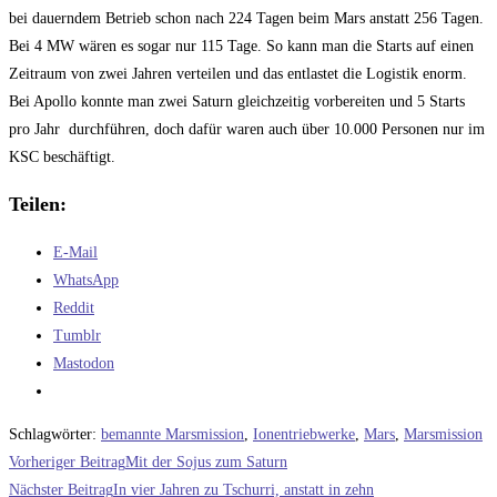
bei dauerndem Betrieb schon nach 224 Tagen beim Mars anstatt 256 Tagen.
Bei 4 MW wären es sogar nur 115 Tage. So kann man die Starts auf einen
Zeitraum von zwei Jahren verteilen und das entlastet die Logistik enorm.
Bei Apollo konnte man zwei Saturn gleichzeitig vorbereiten und 5 Starts
pro Jahr durchführen, doch dafür waren auch über 10.000 Personen nur im
KSC beschäftigt.
Teilen:
E-Mail
WhatsApp
Reddit
Tumblr
Mastodon
Schlagwörter
:
bemannte Marsmission
,
Ionentriebwerke
,
Mars
,
Marsmission
Weitere
Vorheriger Beitrag
Mit der Sojus zum Saturn
Artikel
Nächster Beitrag
In vier Jahren zu Tschurri, anstatt in zehn