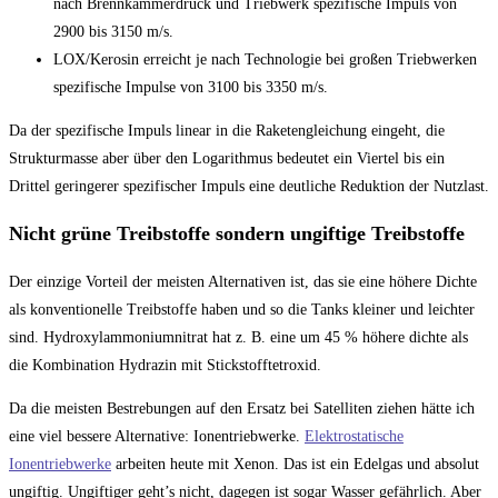
nach Brennkammerdruck und Triebwerk spezifische Impuls von
2900 bis 3150 m/s.
LOX/Kerosin erreicht je nach Technologie bei großen Triebwerken
spezifische Impulse von 3100 bis 3350 m/s.
Da der spezifische Impuls linear in die Raketengleichung eingeht, die
Strukturmasse aber über den Logarithmus bedeutet ein Viertel bis ein
Drittel geringerer spezifischer Impuls eine deutliche Reduktion der Nutzlast.
Nicht grüne Treibstoffe sondern ungiftige Treibstoffe
Der einzige Vorteil der meisten Alternativen ist, das sie eine höhere Dichte
als konventionelle Treibstoffe haben und so die Tanks kleiner und leichter
sind. Hydroxylammoniumnitrat hat z. B. eine um 45 % höhere dichte als
die Kombination Hydrazin mit Stickstofftetroxid.
Da die meisten Bestrebungen auf den Ersatz bei Satelliten ziehen hätte ich
eine viel bessere Alternative: Ionentriebwerke.
Elektrostatische
Ionentriebwerke
arbeiten heute mit Xenon. Das ist ein Edelgas und absolut
ungiftig. Ungiftiger geht’s nicht, dagegen ist sogar Wasser gefährlich. Aber