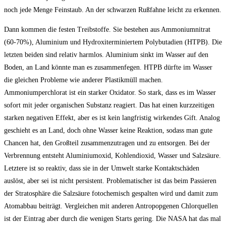
noch jede Menge Feinstaub. An der schwarzen Rußfahne leicht zu erkennen.
Dann kommen die festen Treibstoffe. Sie bestehen aus Ammoniumnitrat
(60-70%), Aluminium und Hydroxiterminiertem Polybutadien (HTPB). Die
letzten beiden sind relativ harmlos. Aluminium sinkt im Wasser auf den
Boden, an Land könnte man es zusammenfegen. HTPB dürfte im Wasser
die gleichen Probleme wie anderer Plastikmüll machen.
Ammoniumperchlorat ist ein starker Oxidator. So stark, dass es im Wasser
sofort mit jeder organischen Substanz reagiert. Das hat einen kurzzeitigen
starken negativen Effekt, aber es ist kein langfristig wirkendes Gift. Analog
geschieht es an Land, doch ohne Wasser keine Reaktion, sodass man gute
Chancen hat, den Großteil zusammenzutragen und zu entsorgen. Bei der
Verbrennung entsteht Aluminiumoxid, Kohlendioxid, Wasser und Salzsäure.
Letztere ist so reaktiv, dass sie in der Umwelt starke Kontaktschäden
auslöst, aber sei ist nicht persistent. Problematischer ist das beim Passieren
der Stratosphäre die Salzsäure fotochemisch gespalten wird und damit zum
Atomabbau beiträgt. Vergleichen mit anderen Antropopgenen Chlorquellen
ist der Eintrag aber durch die wenigen Starts gering. Die NASA hat das mal