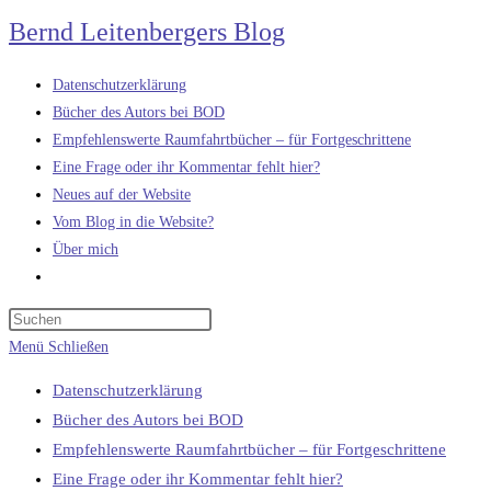
Zum
Bernd Leitenbergers Blog
Inhalt
springen
Datenschutzerklärung
Bücher des Autors bei BOD
Empfehlenswerte Raumfahrtbücher – für Fortgeschrittene
Eine Frage oder ihr Kommentar fehlt hier?
Neues auf der Website
Vom Blog in die Website?
Über mich
Website-
Suche
umschalten
Menü
Schließen
Datenschutzerklärung
Bücher des Autors bei BOD
Empfehlenswerte Raumfahrtbücher – für Fortgeschrittene
Eine Frage oder ihr Kommentar fehlt hier?