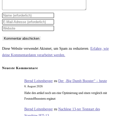
Gib
deinen
Gib
Namen
deine
Gib
oder
E-
deine
Benutzernamen
Mail-
Website-
zum
Adresse
URL
Diese Website verwendet Akismet, um Spam zu reduzieren.
Erfahre, wie
Kommentieren
zum
ein
deine Kommentardaten verarbeitet werden.
ein
Kommentieren
(optional)
ein
Neueste Kommentare
Bernd Leitenberger
zu
Der „Big Dumb Booster“ – heute
6. August 2026
Habe den artikel noch um eine Optimierung und einen vergleich mit
Feststoffboostern ergänzt
Bernd Leitenberger
zu
Nachlese 13-ter Teststart des
Starships IFT-13