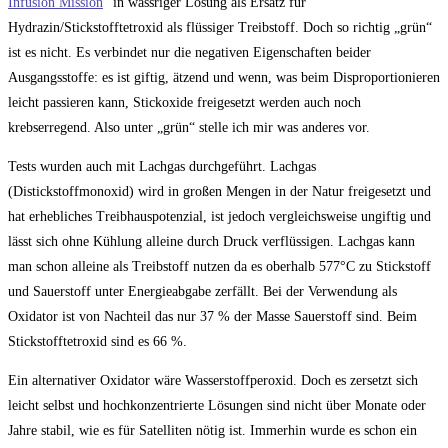
Infusion Mission
“ in wässriger Lösung als Ersatz für
Hydrazin/Stickstofftetroxid als flüssiger Treibstoff. Doch so richtig „grün“
ist es nicht. Es verbindet nur die negativen Eigenschaften beider
Ausgangsstoffe: es ist giftig, ätzend und wenn, was beim Disproportionieren
leicht passieren kann, Stickoxide freigesetzt werden auch noch
krebserregend. Also unter „grün“ stelle ich mir was anderes vor.
Tests wurden auch mit Lachgas durchgeführt. Lachgas
(Distickstoffmonoxid) wird in großen Mengen in der Natur freigesetzt und
hat erhebliches Treibhauspotenzial, ist jedoch vergleichsweise ungiftig und
lässt sich ohne Kühlung alleine durch Druck verflüssigen. Lachgas kann
man schon alleine als Treibstoff nutzen da es oberhalb 577°C zu Stickstoff
und Sauerstoff unter Energieabgabe zerfällt. Bei der Verwendung als
Oxidator ist von Nachteil das nur 37 % der Masse Sauerstoff sind. Beim
Stickstofftetroxid sind es 66 %.
Ein alternativer Oxidator wäre Wasserstoffperoxid. Doch es zersetzt sich
leicht selbst und hochkonzentrierte Lösungen sind nicht über Monate oder
Jahre stabil, wie es für Satelliten nötig ist. Immerhin wurde es schon ein