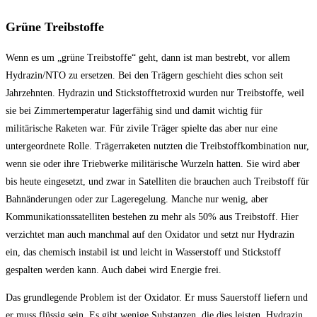
Grüne Treibstoffe
Wenn es um „grüne Treibstoffe“ geht, dann ist man bestrebt, vor allem
Hydrazin/NTO zu ersetzen. Bei den Trägern geschieht dies schon seit
Jahrzehnten. Hydrazin und Stickstofftetroxid wurden nur Treibstoffe, weil
sie bei Zimmertemperatur lagerfähig sind und damit wichtig für
militärische Raketen war. Für zivile Träger spielte das aber nur eine
untergeordnete Rolle. Trägerraketen nutzten die Treibstoffkombination nur,
wenn sie oder ihre Triebwerke militärische Wurzeln hatten. Sie wird aber
bis heute eingesetzt, und zwar in Satelliten die brauchen auch Treibstoff für
Bahnänderungen oder zur Lageregelung. Manche nur wenig, aber
Kommunikationssatelliten bestehen zu mehr als 50% aus Treibstoff. Hier
verzichtet man auch manchmal auf den Oxidator und setzt nur Hydrazin
ein, das chemisch instabil ist und leicht in Wasserstoff und Stickstoff
gespalten werden kann. Auch dabei wird Energie frei.
Das grundlegende Problem ist der Oxidator. Er muss Sauerstoff liefern und
er muss flüssig sein. Es gibt wenige Substanzen, die dies leisten. Hydrazin