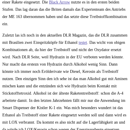
einer Rakete eingesetzt. Die
Black Arrow
nutzte es in den ersten beiden
Stufen. Das lag daran das die Briten damals das Expertenteam des Antriebs
der ME 163 übernommen haben und das setzte diese Treibstoffkombination
ein.
Zuletzt las ich noch in den aktuellen DLR Magazin, das die DLR zusammen
mit Brasilien zwei Einspritzköpfe für Ethanol
testet
. Das wicht von obigen
Kombinationen ab, da hier der Treibstoff und nicht der Oxydator ersetzt
wird. Nach DLR Seite, weil Hydrazin in der EU verboten werden könnte.
Nur macht das erstezn von Hydrazin durch Alkohol wenig Sinn. Dann
könnte ich immer noch Erölderivate wie Diesel, Kerosin als Treibstoff
nutzen. Den einzigen Sinn den ich sehe ist das man Alkohol gut mit Aminen
mischen kann und die entzünden sich wie Hydrazin beim Kontakt mit
Stickstofftetroxid. Alkohol ist der älteste Raketentreibstoff: schon die A-4
arbeitete damit. In den letzten Jahrzehnten fällt mir nur die Anwendung im
Smart Dispenser der Kistler K-1 ein. Was mich besonders wundert ist das
Ethanol als Treibstoff einer Rakete eingesetzt werden soll und dann wird es
mit LOX verbrannt. Da kommt es also nicht auf die Lagerfähigkeit an und
da würde ich LOX/Kerosin schon wegen der Energieausbeute einsetzen,