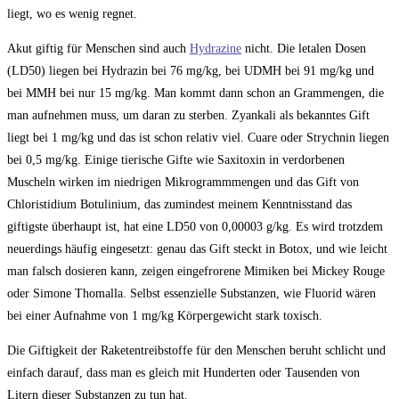
liegt, wo es wenig regnet.
Akut giftig für Menschen sind auch
Hydrazine
nicht. Die letalen Dosen
(LD50) liegen bei Hydrazin bei 76 mg/kg, bei UDMH bei 91 mg/kg und
bei MMH bei nur 15 mg/kg. Man kommt dann schon an Grammengen, die
man aufnehmen muss, um daran zu sterben. Zyankali als bekanntes Gift
liegt bei 1 mg/kg und das ist schon relativ viel. Cuare oder Strychnin liegen
bei 0,5 mg/kg. Einige tierische Gifte wie Saxitoxin in verdorbenen
Muscheln wirken im niedrigen Mikrogrammmengen und das Gift von
Chloristidium Botulinium, das zumindest meinem Kenntnisstand das
giftigste überhaupt ist, hat eine LD50 von 0,00003 g/kg. Es wird trotzdem
neuerdings häufig eingesetzt: genau das Gift steckt in Botox, und wie leicht
man falsch dosieren kann, zeigen eingefrorene Mimiken bei Mickey Rouge
oder Simone Thomalla. Selbst essenzielle Substanzen, wie Fluorid wären
bei einer Aufnahme von 1 mg/kg Körpergewicht stark toxisch.
Die Giftigkeit der Raketentreibstoffe für den Menschen beruht schlicht und
einfach darauf, dass man es gleich mit Hunderten oder Tausenden von
Litern dieser Substanzen zu tun hat.