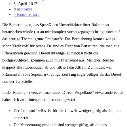
Autor:
Beitrag
5. April 2017
veröffentlicht:
Beitrags-
Raumfahrt
Kategorie:
Beitrags-
0 Kommentare
Kommentare:
Die Bemerkungen, das SpassX den Umweltfaktor ihrer Raketen so
herausheben würde (ist an mir komplett vorbeigegangen) bringt mich auf
das heutige Thema: grüne Treibstoffe. Die Bezeichnung kennen wir ja
schon Treibstoff für Autos. Da sind es Ester von Fettsäuren, die man aus
Pflanzenölen gewinnt. Dieselfahrzeuge, zumindest nicht die
hochgezüchteten, kommen auch mit Pflanzenöl aus. Mancher Besitzer
klappert alte Imbissbuden ab und filtriert das Altfett. Zumindest war
Pflanzenfett vom Supermarkt einige Zeit lang sogar billiger als das Diesel
von der Tankstelle.
In der Raumfahrt versteht man unter „Green Propellants“ etwas anderes. Es
haben sich zwei Interpretationen durchgesetzt:
Der Treibstoff selbst ist für die Umwelt weniger giftig als den, den
er ersetzt.
Die Verbrennungsprodukte sind weniger giftig, als die des