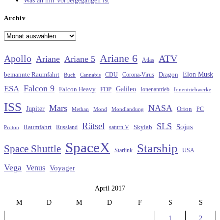
Was an mir vorbeigegangen ist
Archiv
Archiv
Ariane 6
Apollo
ATV
Ariane
Ariane 5
Atlas
Elon Musk
Dragon
bemannte Raumfahrt
CDU
Buch
Cannabis
Corona-Virus
Falcon 9
ESA
Galileo
FDP
Falcon Heavy
Ionenantrieb
Ionentriebwerke
ISS
Mars
NASA
Jupiter
Orion
Methan
Mond
PC
Mondlandung
Rätsel
SLS
Sojus
Raumfahrt
Russland
saturn V
Skylab
Proton
SpaceX
Starship
Space Shuttle
Starlink
USA
Vega
Venus
Voyager
April 2017
M
D
M
D
F
S
S
1
2