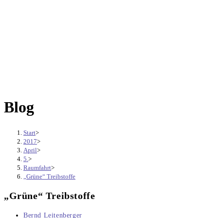
Blog
Start
>
2017
>
April
>
5.
>
Raumfahrt
>
„Grüne“ Treibstoffe
„Grüne“ Treibstoffe
Beitrags-
Bernd Leitenberger