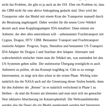
nicht das Problem, die gibt es ja auch an der ISS. Eher ein Problem ist, dass
die CBM nicht für eine aktive Ankopplung gedacht sind. Dort wird der
Transporter oder das Modul mit einem Kran der Transporter manuell durch
die Besatzung angekoppelt. Daher werden für die neuen Crew-Vehikel
derzeit auch neue Kopplungsadapter IDA installiert. Dann müsste ein
Anbieter, der aber alles unterstützen will – unbemannter Frachttransport mit
Cygnus, Dragon, HTV: CBM. Bemannter Transport und Frachttransport
russische Adapter: Progress, Sojus, Shenzhou und bemannter US-Transport:
IDA Adapter für Dragon 2 und Starliner drei Adapter. Alternativ und
wahrscheinlich einfacher rüstet man die Vehikel um, was zumindest bei den
US-Systemen gehen sollte. Der stufenweise Übergang ermöglicht es auch
Anbietern zu prüfen, ob das Konzept tragfähig ist. Gibt es zu wenige
Interessenten, so zeigt sich dies schon in der ersten Phase. Wichtig wäre
natürlich das die NASA auch auf die Umsetzung dieser Stufen besteht, denn
für den Anbieter der „Reisen“ ist es natürlich verlockend in Phase I zu
bleiben – da sind die Kosten am kleinsten und man setzt sich ins gemachte
Nest inklusive Absicherung im Katastrophenfall. Die Weltraumbehörden
werden also die Dauer die ein Modul angekoppelt werden darf begrenzen