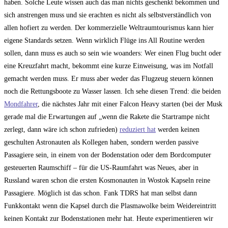
haben. Solche Leute wissen auch das man nichts geschenkt bekommen und
sich anstrengen muss und sie erachten es nicht als selbstverständlich von
allen hofiert zu werden. Der kommerzielle Weltraumtourismus kann hier
eigene Standards setzen. Wenn wirklich Flüge ins All Routine werden
sollen, dann muss es auch so sein wie woanders: Wer einen Flug bucht oder
eine Kreuzfahrt macht, bekommt eine kurze Einweisung, was im Notfall
gemacht werden muss. Er muss aber weder das Flugzeug steuern können
noch die Rettungsboote zu Wasser lassen. Ich sehe diesen Trend: die beiden
Mondfahrer
, die nächstes Jahr mit einer Falcon Heavy starten (bei der Musk
gerade mal die Erwartungen auf „wenn die Rakete die Startrampe nicht
zerlegt, dann wäre ich schon zufrieden)
reduziert hat
werden keinen
geschulten Astronauten als Kollegen haben, sondern werden passive
Passagiere sein, in einem von der Bodenstation oder dem Bordcomputer
gesteuerten Raumschiff – für die US-Raumfahrt was Neues, aber in
Russland waren schon die ersten Kosmonauten in Wostok Kapseln reine
Passagiere. Möglich ist das schon. Fank TDRS hat man selbst dann
Funkkontakt wenn die Kapsel durch die Plasmawolke beim Weidereintritt
keinen Kontakt zur Bodenstationen mehr hat. Heute experimentieren wir