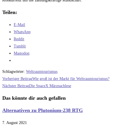
Konkurrenz um die zahlungskräftige Kundschaft.
Teilen:
E-Mail
WhatsApp
Reddit
Tumblr
Mastodon
Schlagwörter
:
Weltraumtourismus
Weitere
Vorheriger Beitrag
Wie groß ist der Markt für Weltraumtourismus?
Artikel
Nächster Beitrag
Die SpaceX Märznachlese
ansehen
Das könnte dir auch gefallen
Alternativen zu Plutonium-238 RTG
7. August 2021