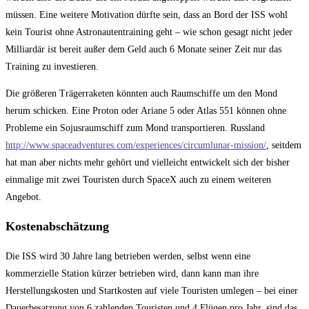
müssen. Eine weitere Motivation dürfte sein, dass an Bord der ISS wohl
kein Tourist ohne Astronautentraining geht – wie schon gesagt nicht jeder
Milliardär ist bereit außer dem Geld auch 6 Monate seiner Zeit nur das
Training zu investieren.
Die größeren Trägerraketen könnten auch Raumschiffe um den Mond
herum schicken. Eine Proton oder Ariane 5 oder Atlas 551 können ohne
Probleme ein Sojusraumschiff zum Mond transportieren. Russland
http://www.spaceadventures.com/experiences/circumlunar-mission/
, seitdem
hat man aber nichts mehr gehört und vielleicht entwickelt sich der bisher
einmalige mit zwei Touristen durch SpaceX auch zu einem weiteren
Angebot.
Kostenabschätzung
Die ISS wird 30 Jahre lang betrieben werden, selbst wenn eine
kommerzielle Station kürzer betrieben wird, dann kann man ihre
Herstellungskosten und Startkosten auf viele Touristen umlegen – bei einer
Dauerbesatzung von 6 zahlenden Touristen und 4 Flügen pro Jahr, sind das