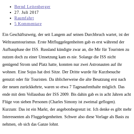
Beitrags-
Bernd Leitenberger
Autor:
Beitrag
27. Juli 2017
veröffentlicht:
Beitrags-
Raumfahrt
Kategorie:
Beitrags-
5 Kommentare
Kommentare:
Ein Geschäftszweig, der seit Langem auf seinen Durchbruch wartet, ist der
Weltraumtourismus. Erste Mitfluggelegenheiten gab es erst während der
Aufbauphase der ISS. Russland kündigte zwar an, die Mir für Touristen zu
nutzen doch zu einer Umsetzung kam es nie. Solange die ISS nicht
genügend Strom und Platz hatte, konnten nur zwei Astronauten auf ihr
wohnen. Eine Sojus hat drei Sitze. Der Dritte wurde für Kurzbesuche
genutzt oder für Touristen. Da üblicherweise die alte Besatzung erst nach
der neuen zurückkehrte, waren so etwa 7 Tagesaufenthalte möglich. Das
ende mit dem Vollausbau der ISS 2009. Bis dahin gab es in acht Jahren acht
Flüge von sieben Personen (Charles Simony ist zweimal geflogen).
Kurzum: Das ist ein Markt, der angebotsbegrenzt ist. Ich denke es gibt mehr
Interessenten als Fluggelegenheiten. Schwer also diese Vorlage als Basis zu
nehmen, ob sich das Ganze lohnt.