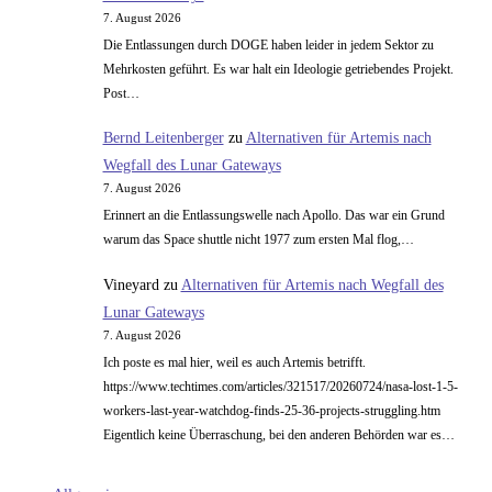
7. August 2026
Die Entlassungen durch DOGE haben leider in jedem Sektor zu
Mehrkosten geführt. Es war halt ein Ideologie getriebendes Projekt.
Post…
Bernd Leitenberger
zu
Alternativen für Artemis nach
Wegfall des Lunar Gateways
7. August 2026
Erinnert an die Entlassungswelle nach Apollo. Das war ein Grund
warum das Space shuttle nicht 1977 zum ersten Mal flog,…
Vineyard
zu
Alternativen für Artemis nach Wegfall des
Lunar Gateways
7. August 2026
Ich poste es mal hier, weil es auch Artemis betrifft.
https://www.techtimes.com/articles/321517/20260724/nasa-lost-1-5-
workers-last-year-watchdog-finds-25-36-projects-struggling.htm
Eigentlich keine Überraschung, bei den anderen Behörden war es…