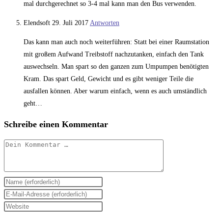
mal durchgerechnet so 3-4 mal kann man den Bus verwenden.
Elendsoft
29. Juli 2017
Antworten
Das kann man auch noch weiterführen: Statt bei einer Raumstation
mit großem Aufwand Treibstoff nachzutanken, einfach den Tank
auswechseln. Man spart so den ganzen zum Umpumpen benötigten
Kram. Das spart Geld, Gewicht und es gibt weniger Teile die
ausfallen können. Aber warum einfach, wenn es auch umständlich
geht…
Schreibe einen Kommentar
Kommentar
Gib
deinen
Gib
Namen
deine
Gib
oder
E-
deine