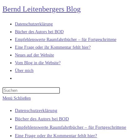
Zum
Bernd Leitenbergers Blog
Inhalt
springen
Datenschutzerklärung
Bücher des Autors bei BOD
Empfehlenswerte Raumfahrtbücher – für Fortgeschrittene
Eine Frage oder ihr Kommentar fehlt hier?
Neues auf der Website
Vom Blog in die Website?
Über mich
Website-
Suche
umschalten
Menü
Schließen
Datenschutzerklärung
Bücher des Autors bei BOD
Empfehlenswerte Raumfahrtbücher – für Fortgeschrittene
Eine Frage oder ihr Kommentar fehlt hier?