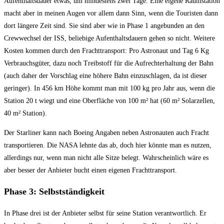
Aufenthaltsdauer etwas, um mindestens zwei Tage. Eine eigene Raumstation
macht aber in meinen Augen vor allem dann Sinn, wenn die Touristen dann
dort längere Zeit sind. Sie sind aber wie in Phase 1 angebunden an den
Crewwechsel der ISS, beliebige Aufenthaltsdauern gehen so nicht. Weitere
Kosten kommen durch den Frachttransport: Pro Astronaut und Tag 6 Kg
Verbrauchsgüter, dazu noch Treibstoff für die Aufrechterhaltung der Bahn
(auch daher der Vorschlag eine höhere Bahn einzuschlagen, da ist dieser
geringer). In 456 km Höhe kommt man mit 100 kg pro Jahr aus, wenn die
Station 20 t wiegt und eine Oberfläche von 100 m² hat (60 m² Solarzellen,
40 m² Station).
Der Starliner kann nach Boeing Angaben neben Astronauten auch Fracht
transportieren. Die NASA lehnte das ab, doch hier könnte man es nutzen,
allerdings nur, wenn man nicht alle Sitze belegt. Wahrscheinlich wäre es
aber besser der Anbieter bucht einen eigenen Frachttransport.
Phase 3: Selbstständigkeit
In Phase drei ist der Anbieter selbst für seine Station verantwortlich. Er