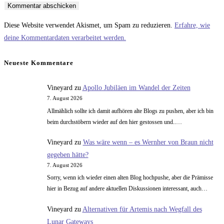
Benutzernamen
Mail-
Website-
zum
Adresse
URL
Diese Website verwendet Akismet, um Spam zu reduzieren.
Erfahre, wie
Kommentieren
zum
ein
deine Kommentardaten verarbeitet werden.
ein
Kommentieren
(optional)
ein
Neueste Kommentare
Vineyard
zu
Apollo Jubiläen im Wandel der Zeiten
7. August 2026
Allmählich sollte ich damit aufhören alte Blogs zu pushen, aber ich bin
beim durchstöbern wieder auf den hier gestossen und..…
Vineyard
zu
Was wäre wenn – es Wernher von Braun nicht
gegeben hätte?
7. August 2026
Sorry, wenn ich wieder einen alten Blog hochpushe, aber die Prämisse
hier in Bezug auf andere aktuellen Diskussionen interessant, auch…
Vineyard
zu
Alternativen für Artemis nach Wegfall des
Lunar Gateways