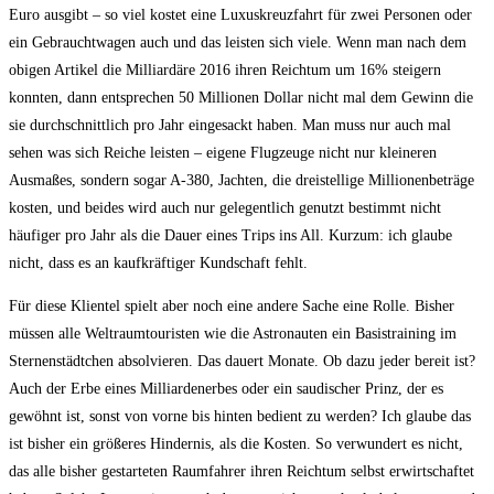
Euro ausgibt – so viel kostet eine Luxuskreuzfahrt für zwei Personen oder
ein Gebrauchtwagen auch und das leisten sich viele. Wenn man nach dem
obigen Artikel die Milliardäre 2016 ihren Reichtum um 16% steigern
konnten, dann entsprechen 50 Millionen Dollar nicht mal dem Gewinn die
sie durchschnittlich pro Jahr eingesackt haben. Man muss nur auch mal
sehen was sich Reiche leisten – eigene Flugzeuge nicht nur kleineren
Ausmaßes, sondern sogar A-380, Jachten, die dreistellige Millionenbeträge
kosten, und beides wird auch nur gelegentlich genutzt bestimmt nicht
häufiger pro Jahr als die Dauer eines Trips ins All. Kurzum: ich glaube
nicht, dass es an kaufkräftiger Kundschaft fehlt.
Für diese Klientel spielt aber noch eine andere Sache eine Rolle. Bisher
müssen alle Weltraumtouristen wie die Astronauten ein Basistraining im
Sternenstädtchen absolvieren. Das dauert Monate. Ob dazu jeder bereit ist?
Auch der Erbe eines Milliardenerbes oder ein saudischer Prinz, der es
gewöhnt ist, sonst von vorne bis hinten bedient zu werden? Ich glaube das
ist bisher ein größeres Hindernis, als die Kosten. So verwundert es nicht,
das alle bisher gestarteten Raumfahrer ihren Reichtum selbst erwirtschaftet