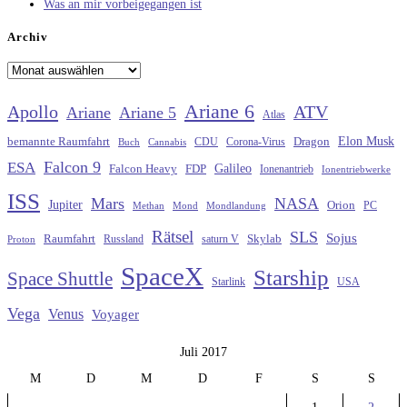
Was an mir vorbeigegangen ist
Archiv
Archiv
Ariane 6
Apollo
ATV
Ariane
Ariane 5
Atlas
Elon Musk
Dragon
bemannte Raumfahrt
CDU
Buch
Cannabis
Corona-Virus
Falcon 9
ESA
Galileo
FDP
Falcon Heavy
Ionenantrieb
Ionentriebwerke
ISS
Mars
NASA
Jupiter
Orion
Methan
Mond
PC
Mondlandung
Rätsel
SLS
Sojus
Raumfahrt
Russland
saturn V
Skylab
Proton
SpaceX
Starship
Space Shuttle
Starlink
USA
Vega
Venus
Voyager
Juli 2017
M
D
M
D
F
S
S