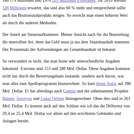
160 179 Millionen und 1970
203 Millionen Einwohner
, für 2019 werden
328 Millionen
erwartet, das sind also 60 % mehr und entsprechend sollte
auch das Bruttosozialprodukt steigen. So erreicht man einen höheren Wert
als durch die anderen Methoden.
Der Anteil am Steueraufkommen. Meiner Ansicht nach für die Beurteilung
die sinnvollste Art, denn das Geld muss ja aus dem Staatshaushalt stammen.
Der Prozentsatz der Aufwendungen am Gesamthaushalt ist bekannt.
So verwundert es nicht, das man heute sehr unterschiedliche Angaben
bekommt. Extreme sind 153 und 288 Mrd. Dollar. Diese Angaben kommen
nicht nur durch die Bewertungsbasis zustande, sondern auch davon, was
man alles zum Apolloprogramm hinzurechnet. So kam
dieser Autor
auf 288
Mrd. Dollar. Er hat allerdings auch
Gemini
und die unbemannten Projekte
Ranger
,
Surveyor
und
Lunar Orbiter
hinzugerechnet. Ohne dies sind es 263
Mrd. Dollar. Er kommt auch auf den Schluss wie ich das die Differenz von
29,4 zu 25,4 Mrd. Dollar vor allem auf den errichteten Gebäuden und
Anlagen beruht.