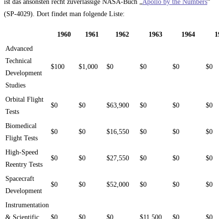
ist das ansonsten recht zuverlässige NASA-Buch „
Apollo by the Numbers
“
(SP-4029). Dort findet man folgende Liste:
1960
1961
1962
1963
1964
1
Advanced
Technical
$100
$1,000
$0
$0
$0
$0
Development
Studies
Orbital Flight
$0
$0
$63,900
$0
$0
$0
Tests
Biomedical
$0
$0
$16,550
$0
$0
$0
Flight Tests
High-Speed
$0
$0
$27,550
$0
$0
$0
Reentry Tests
Spacecraft
$0
$0
$52,000
$0
$0
$0
Development
Instrumentation
& Scientific
$0
$0
$0
$11,500
$0
$0