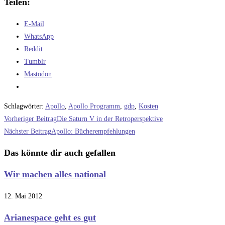
Teilen:
E-Mail
WhatsApp
Reddit
Tumblr
Mastodon
Schlagwörter
:
Apollo
,
Apollo Programm
,
gdp
,
Kosten
Weitere
Vorheriger Beitrag
Die Saturn V in der Retroperspektive
Artikel
Nächster Beitrag
Apollo: Bücherempfehlungen
ansehen
Das könnte dir auch gefallen
Wir machen alles national
12. Mai 2012
Arianespace geht es gut