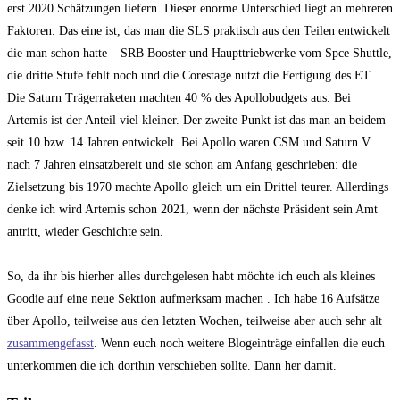
erst 2020 Schätzungen liefern. Dieser enorme Unterschied liegt an mehreren
Faktoren. Das eine ist, das man die SLS praktisch aus den Teilen entwickelt
die man schon hatte – SRB Booster und Haupttriebwerke vom Spce Shuttle,
die dritte Stufe fehlt noch und die Corestage nutzt die Fertigung des ET.
Die Saturn Trägerraketen machten 40 % des Apollobudgets aus. Bei
Artemis ist der Anteil viel kleiner. Der zweite Punkt ist das man an beidem
seit 10 bzw. 14 Jahren entwickelt. Bei Apollo waren CSM und Saturn V
nach 7 Jahren einsatzbereit und sie schon am Anfang geschrieben: die
Zielsetzung bis 1970 machte Apollo gleich um ein Drittel teurer. Allerdings
denke ich wird Artemis schon 2021, wenn der nächste Präsident sein Amt
antritt, wieder Geschichte sein.
So, da ihr bis hierher alles durchgelesen habt möchte ich euch als kleines
Goodie auf eine neue Sektion aufmerksam machen . Ich habe 16 Aufsätze
über Apollo, teilweise aus den letzten Wochen, teilweise aber auch sehr alt
zusammengefasst
. Wenn euch noch weitere Blogeinträge einfallen die euch
unterkommen die ich dorthin verschieben sollte. Dann her damit.