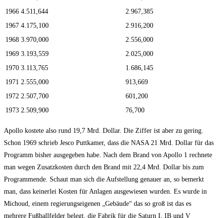
1966
4.511,644
2.967,385
1967
4.175,100
2.916,200
1968
3.970,000
2.556,000
1969
3.193,559
2.025,000
1970
3.113,765
1.686,145
1971
2.555,000
913,669
1972
2.507,700
601,200
1973
2.509,900
76,700
Apollo kostete also rund 19,7 Mrd. Dollar. Die Ziffer ist aber zu gering.
Schon 1969 schrieb Jesco Puttkamer, dass die NASA 21 Mrd. Dollar für das
Programm bisher ausgegeben habe. Nach dem Brand von Apollo 1 rechnete
man wegen Zusatzkosten durch den Brand mit 22,4 Mrd. Dollar bis zum
Programmende. Schaut man sich die Aufstellung genauer an, so bemerkt
man, dass keinerlei Kosten für Anlagen ausgewiesen wurden. Es wurde in
Michoud, einem regierungseigenen „Gebäude“ das so groß ist das es
mehrere Fußballfelder belegt, die Fabrik für die Saturn I, IB und V