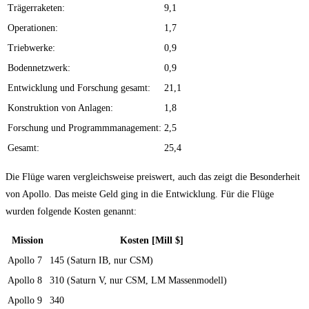
Trägerraketen:
9,1
Operationen:
1,7
Triebwerke:
0,9
Bodennetzwerk:
0,9
Entwicklung und Forschung gesamt:
21,1
Konstruktion von Anlagen:
1,8
Forschung und Programmmanagement:
2,5
Gesamt:
25,4
Die Flüge waren vergleichsweise preiswert, auch das zeigt die Besonderheit
von Apollo. Das meiste Geld ging in die Entwicklung. Für die Flüge
wurden folgende Kosten genannt:
Mission
Kosten [Mill $]
Apollo 7
145 (Saturn IB, nur CSM)
Apollo 8
310 (Saturn V, nur CSM, LM Massenmodell)
Apollo 9
340