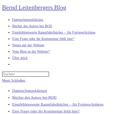
Zum
Bernd Leitenbergers Blog
Inhalt
springen
Datenschutzerklärung
Bücher des Autors bei BOD
Empfehlenswerte Raumfahrtbücher – für Fortgeschrittene
Eine Frage oder ihr Kommentar fehlt hier?
Neues auf der Website
Vom Blog in die Website?
Über mich
Website-
Suche
umschalten
Menü
Schließen
Datenschutzerklärung
Bücher des Autors bei BOD
Empfehlenswerte Raumfahrtbücher – für Fortgeschrittene
Eine Frage oder ihr Kommentar fehlt hier?