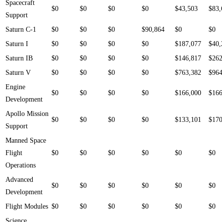
Spacecraft
$0
$0
$0
$0
$43,503
$83,
Support
Saturn C-1
$0
$0
$0
$90,864
$0
$0
Saturn I
$0
$0
$0
$0
$187,077
$40,
Saturn IB
$0
$0
$0
$0
$146,817
$262
Saturn V
$0
$0
$0
$0
$763,382
$964
Engine
$0
$0
$0
$0
$166,000
$166
Development
Apollo Mission
$0
$0
$0
$0
$133,101
$170
Support
Manned Space
Flight
$0
$0
$0
$0
$0
$0
Operations
Advanced
$0
$0
$0
$0
$0
$0
Development
Flight Modules
$0
$0
$0
$0
$0
$0
Science