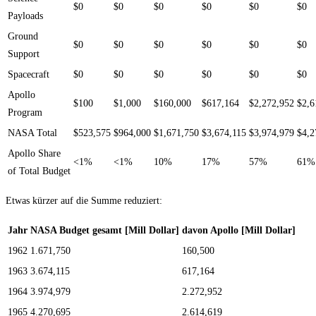
$0
$0
$0
$0
$0
$0
Payloads
Ground
$0
$0
$0
$0
$0
$0
Support
Spacecraft
$0
$0
$0
$0
$0
$0
Apollo
$100
$1,000
$160,000
$617,164
$2,272,952
$2,6
Program
NASA Total
$523,575
$964,000
$1,671,750
$3,674,115
$3,974,979
$4,2
Apollo Share
<1%
<1%
10%
17%
57%
61%
of Total Budget
Etwas kürzer auf die Summe reduziert:
Jahr
NASA Budget gesamt [Mill Dollar]
davon Apollo [Mill Dollar]
1962
1.671,750
160,500
1963
3.674,115
617,164
1964
3.974,979
2.272,952
1965
4.270,695
2.614,619