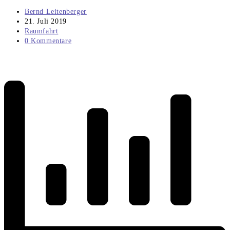
Beitrags-
Bernd Leitenberger
Autor:
Beitrag
21. Juli 2019
veröffentlicht:
Beitrags-
Raumfahrt
Kategorie:
Beitrags-
0 Kommentare
Kommentare: