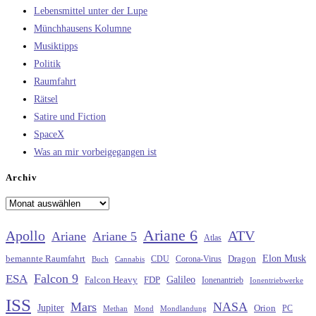
Lebensmittel unter der Lupe
Münchhausens Kolumne
Musiktipps
Politik
Raumfahrt
Rätsel
Satire und Fiction
SpaceX
Was an mir vorbeigegangen ist
Archiv
Archiv
Ariane 6
Apollo
ATV
Ariane
Ariane 5
Atlas
Elon Musk
Dragon
bemannte Raumfahrt
CDU
Buch
Cannabis
Corona-Virus
Falcon 9
ESA
Galileo
FDP
Falcon Heavy
Ionenantrieb
Ionentriebwerke
ISS
Mars
NASA
Jupiter
Orion
Methan
Mond
PC
Mondlandung