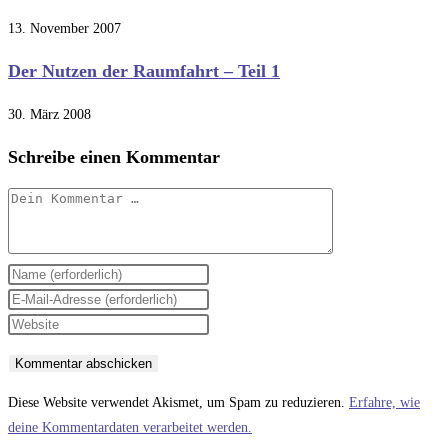
13. November 2007
Der Nutzen der Raumfahrt – Teil 1
30. März 2008
Schreibe einen Kommentar
Kommentar
Gib
deinen
Gib
Namen
deine
Gib
oder
E-
deine
Benutzernamen
Mail-
Website-
zum
Adresse
URL
Diese Website verwendet Akismet, um Spam zu reduzieren.
Erfahre, wie
Kommentieren
zum
ein
deine Kommentardaten verarbeitet werden.