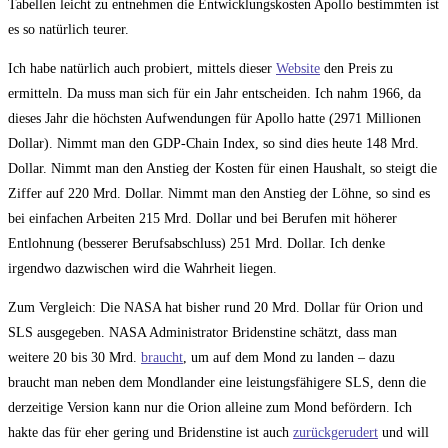
Tabellen leicht zu entnehmen die Entwicklungskosten Apollo bestimmten ist
es so natürlich teurer.
Ich habe natürlich auch probiert, mittels dieser
Website
den Preis zu
ermitteln. Da muss man sich für ein Jahr entscheiden. Ich nahm 1966, da
dieses Jahr die höchsten Aufwendungen für Apollo hatte (2971 Millionen
Dollar). Nimmt man den GDP-Chain Index, so sind dies heute 148 Mrd.
Dollar. Nimmt man den Anstieg der Kosten für einen Haushalt, so steigt die
Ziffer auf 220 Mrd. Dollar. Nimmt man den Anstieg der Löhne, so sind es
bei einfachen Arbeiten 215 Mrd. Dollar und bei Berufen mit höherer
Entlohnung (besserer Berufsabschluss) 251 Mrd. Dollar. Ich denke
irgendwo dazwischen wird die Wahrheit liegen.
Zum Vergleich: Die NASA hat bisher rund 20 Mrd. Dollar für Orion und
SLS ausgegeben. NASA Administrator Bridenstine schätzt, dass man
weitere 20 bis 30 Mrd.
braucht
, um auf dem Mond zu landen – dazu
braucht man neben dem Mondlander eine leistungsfähigere SLS, denn die
derzeitige Version kann nur die Orion alleine zum Mond befördern. Ich
hakte das für eher gering und Bridenstine ist auch
zurückgerudert
und will