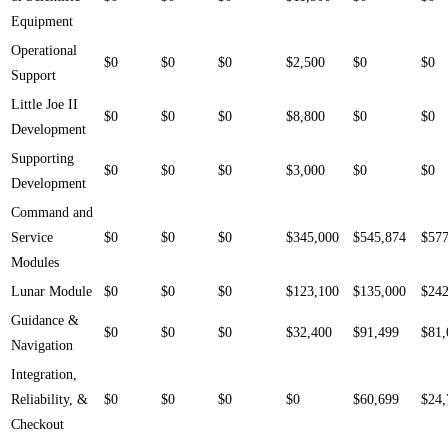
Equipment
Operational
$0
$0
$0
$2,500
$0
$0
Support
Little Joe II
$0
$0
$0
$8,800
$0
$0
Development
Supporting
$0
$0
$0
$3,000
$0
$0
Development
Command and
Service
$0
$0
$0
$345,000
$545,874
$577
Modules
Lunar Module
$0
$0
$0
$123,100
$135,000
$242
Guidance &
$0
$0
$0
$32,400
$91,499
$81,
Navigation
Integration,
Reliability, &
$0
$0
$0
$0
$60,699
$24,
Checkout