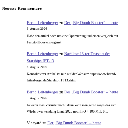
ein
Kommentieren
(optional)
ein
Neueste Kommentare
Bernd Leitenberger
zu
Der „Big Dumb Booster“ – heute
6. August 2026
Habe den artikel noch um eine Optimierung und einen vergleich mit
Feststoffboostern ergänzt
Bernd Leitenberger
zu
Nachlese 13-ter Teststart des
Starships IFT-13
4. August 2026
Konsolidierter Artikel ist nun auf der Website: https://www.bernd-
leitenberger.de/Starship-ITF13.shtml
Bernd Leitenberger
zu
Der „Big Dumb Booster“ – heute
3. August 2026
Ja wenn man Verluste macht, dann kann man gerne sagen das sich
Wiedervwerwendung lohnt: 2025 nach IPO 4.100 Mill. $…
Vineyard
zu
Der „Big Dumb Booster“ – heute