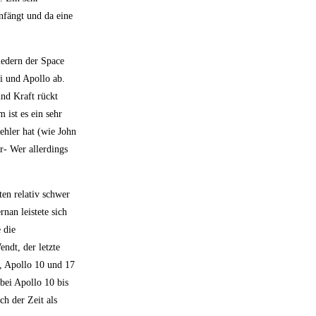
nfängt und da eine
iedern der Space
i und Apollo ab.
und Kraft rückt
ist es ein sehr
ehler hat (wie John
r- Wer allerdings
en relativ schwer
nan leistete sich
 die
ndt, der letzte
, Apollo 10 und 17
bei Apollo 10 bis
h der Zeit als