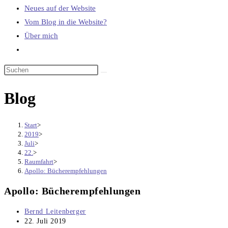
Neues auf der Website
Vom Blog in die Website?
Über mich
Website-
Suche
umschalten
Blog
Start
>
2019
>
Juli
>
22.
>
Raumfahrt
>
Apollo: Bücherempfehlungen
Apollo: Bücherempfehlungen
Beitrags-
Bernd Leitenberger
Autor:
Beitrag
22. Juli 2019