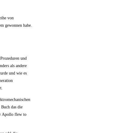
eihe von
tdem gewonnen habe.
n Prozeduren und
nders als andere
urde und wie es
neration
t.
ektromechanischen
 Buch das die
 Apollo flew to