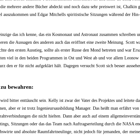
ie mehrere andere Bücher abdeckt und noch dazu sehr preiswert ist, Chalkin g
l auszukommen und Edgar Mitchells spiritistische Sitzungen während der Hin-
 einzige das ich kenne, das ein Kosmonaut und Astronaut zusammen schreiben
en die Aussagen des anderen auch das eröffnet eine zweite Meinung. Scott wa
te den ersten Ausstieg, sollte als erster Russe den Mond betreten und war Ers
en viel in den beiden Programmen in Ost und West ab und vor allem Leonow s
 den er für nicht aufgeklärt hält. Dagegen versucht Scott sich besser aussehen
n zu bewahren:
 bitter enttäuscht sein. Kelly ist zwar der Vater des Projektes und leitete d
n, aber er ist trotz Ingenieursausbildung Manager. Das heißt man erfährt von
ahtverbindungen die nicht hielten. Dann aber auch auf einem allgemeinverstän
tings, Sitzungen oder das das Team nach Auftragserteilung durch die NASA end
bswirte und absolute Raumfahrtneulinge, nicht jedoch für jemanden, der meine