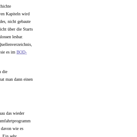
chichte
eren Kapiteln wird
des, nicht gebaute
cht über die Starts
lossen lesbar.
uellenverzeichnis,
 sie es im
BOD-
 die
hat man dann einen
nau das wieder
Raumfahrtprogramm
 davon wie es
. Ein sehr