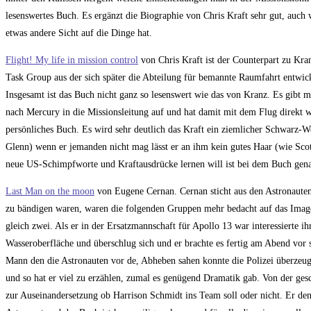
lesenswertes Buch. Es ergänzt die Biographie von Chris Kraft sehr gut, auch 
etwas andere Sicht auf die Dinge hat.
Flight! My life in mission control
von Chris Kraft ist der Counterpart zu Kra
Task Group aus der sich später die Abteilung für bemannte Raumfahrt entwic
Insgesamt ist das Buch nicht ganz so lesenswert wie das von Kranz. Es gibt meh
nach Mercury in die Missionsleitung auf und hat damit mit dem Flug direkt 
persönliches Buch. Es wird sehr deutlich das Kraft ein ziemlicher Schwarz-
Glenn) wenn er jemanden nicht mag lässt er an ihm kein gutes Haar (wie Scot
neue US-Schimpfworte und Kraftausdrücke lernen will ist bei dem Buch gena
Last Man on the moon
von Eugene Cernan. Cernan sticht aus den Astronauten
zu bändigen waren, waren die folgenden Gruppen mehr bedacht auf das Image 
gleich zwei. Als er in der Ersatzmannschaft für Apollo 13 war interessierte i
Wasseroberfläche und überschlug sich und er brachte es fertig am Abend vor
Mann den die Astronauten vor de, Abheben sahen konnte die Polizei überzeug
und so hat er viel zu erzählen, zumal es genügend Dramatik gab. Von der ge
zur Auseinandersetzung ob Harrison Schmidt ins Team soll oder nicht. Er de