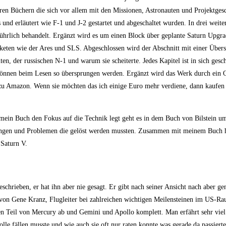
ren Büchern die sich vor allem mit den Missionen, Astronauten und Projektges
 und erläutert wie F-1 und J-2 gestartet und abgeschaltet wurden. In drei weit
ührlich behandelt. Ergänzt wird es um einen Block über geplante Saturn Upgra
keten wie der Ares und SLS. Abgeschlossen wird der Abschnitt mit einer Übersi
, der russischen N-1 und warum sie scheiterte. Jedes Kapitel ist in sich gesch
önnen beim Lesen so übersprungen werden. Ergänzt wird das Werk durch ein Q
 zu Amazon. Wenn sie möchten das ich einige Euro mehr verdiene, dann kaufen
ein Buch den Fokus auf die Technik legt geht es in dem Buch von Bilstein um
rungen und Problemen die gelöst werden mussten. Zusammen mit meinem Buch 
 Saturn V.
chrieben, er hat ihn aber nie gesagt. Er gibt nach seiner Ansicht nach aber ge
ie von Gene Kranz, Flugleiter bei zahlreichen wichtigen Meilensteinen im US-
 Teil von Mercury ab und Gemini und Apollo komplett. Man erfährt sehr viel
le fällen musste und wie auch sie oft nur raten konnte was gerade da passierte