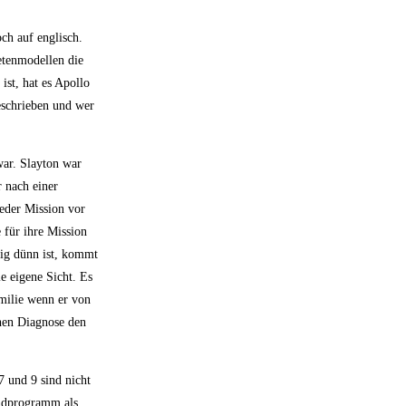
ch auf englisch.
etenmodellen die
ist, hat es Apollo
eschrieben und wer
ar. Slayton war
r nach einer
jeder Mission vor
 für ihre Mission
ßig dünn ist, kommt
e eigene Sicht. Es
amilie wenn er von
chen Diagnose den
 und 9 sind nicht
ondprogramm als