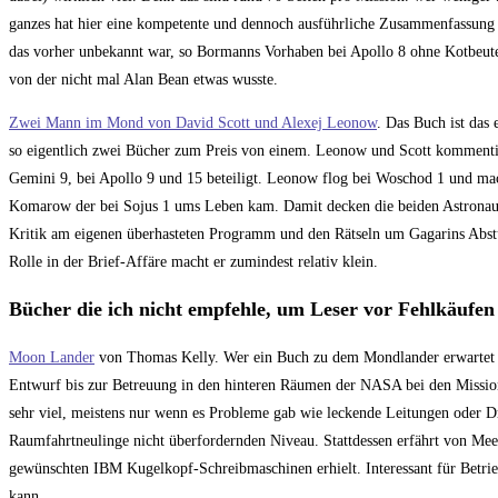
ganzes hat hier eine kompetente und dennoch ausführliche Zusammenfassung d
das vorher unbekannt war, so Bormanns Vorhaben bei Apollo 8 ohne Kotbeute
von der nicht mal Alan Bean etwas wusste.
Zwei Mann im Mond von David Scott und Alexej Leonow
. Das Buch ist das
so eigentlich zwei Bücher zum Preis von einem. Leonow und Scott kommentier
Gemini 9, bei Apollo 9 und 15 beteiligt. Leonow flog bei Woschod 1 und mach
Komarow der bei Sojus 1 ums Leben kam. Damit decken die beiden Astronaut
Kritik am eigenen überhasteten Programm und den Rätseln um Gagarins Absturz
Rolle in der Brief-Affäre macht er zumindest relativ klein.
Bücher die ich nicht empfehle, um Leser vor Fehlkäufe
Moon Lander
von Thomas Kelly. Wer ein Buch zu dem Mondlander erwartet wird
Entwurf bis zur Betreuung in den hinteren Räumen der NASA bei den Missione
sehr viel, meistens nur wenn es Probleme gab wie leckende Leitungen oder Dr
Raumfahrtneulinge nicht überfordernden Niveau. Stattdessen erfährt von Mee
gewünschten IBM Kugelkopf-Schreibmaschinen erhielt. Interessant für Betrie
kann.