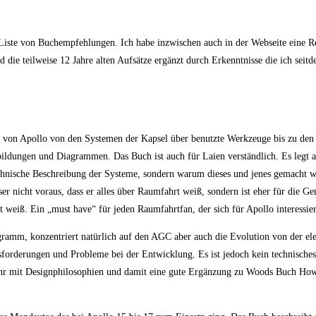
 Liste von Buchempfehlungen. Ich habe inzwischen auch in der Webseite eine R
nd die teilweise 12 Jahre alten Aufsätze ergänzt durch Erkenntnisse die ich sei
nik von Apollo von den Systemen der Kapsel über benutzte Werkzeuge bis zu de
bildungen und Diagrammen. Das Buch ist auch für Laien verständlich. Es legt a
chnische Beschreibung der Systeme, sondern warum dieses und jenes gemacht w
ser nicht voraus, dass er alles über Raumfahrt weiß, sondern ist eher für die Ge
 weiß. Ein „must have“ für jeden Raumfahrtfan, der sich für Apollo interessier
amm, konzentriert natürlich auf den AGC aber auch die Evolution von der el
forderungen und Probleme bei der Entwicklung. Es ist jedoch kein technisches
mehr mit Designphilosophien und damit eine gute Ergänzung zu Woods Buch How