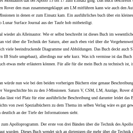
des Mondautos das bei Apollo 15 bis 17 zum Einsatz ging. Das Buch beschreibt
ten Rover den man zusammengeklappt am LM mitführen kann wie auch den Au
issionen in denen er zum Einsatz kam. Ein ausführliches buch über ein kleines
Lunar Surface Journal aus der Taufe hob mitbeteiligt.
 wieder als Alleinautor. Wie er selbst beschreibt ist dieses Buch im wesentlich
man viel über die Technik der Saturn, aber auch eben viel über die Vorgehenswe
klich viele beeindruckende Diagramme und Abbildungen. Das Buch deckt auch S
rn IB Stufe umgebaut), allerdings nur sehr kurz. Was ich vermisse ist das Buch 
h etwas mehr erläutern können. Für alle für die mein Buch zu technisch ist, is
Man würde nun wie bei den beiden vorherigen Büchern eine genaue Beschreibung
r Vorgeschichte bis zu den J-Missionen. Saturn V, CSM, LM, Anzüge, Rover d
das lässt viel Platz für eine ausführliche Beschreibung und darunter leidet das 
sichts von zwei Spezialbüchern zu dem Thema im selben Verlag wäre es gut ge
eutlich an der Tiefe der Informationen sieht.
ch zum Apolloprogramm. Der erste von drei Bänden über die Technik des Apol
ebaut wurden. Dieses Buch wendet sich an diejenigen die mehr über die Technik