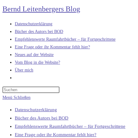
Zum
Bernd Leitenbergers Blog
Inhalt
springen
Datenschutzerklärung
Bücher des Autors bei BOD
Empfehlenswerte Raumfahrtbücher – für Fortgeschrittene
Eine Frage oder ihr Kommentar fehlt hier?
Neues auf der Website
Vom Blog in die Website?
Über mich
Website-
Suche
umschalten
Menü
Schließen
Datenschutzerklärung
Bücher des Autors bei BOD
Empfehlenswerte Raumfahrtbücher – für Fortgeschrittene
Eine Frage oder ihr Kommentar fehlt hier?