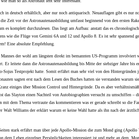
wie man so als Astronaut lebt sehr interessant.
h in deutsch erhältlich, aber nur noch antiquarisch. Neuauflagen gibt es nur no
h die Zeit vor der Astronautenausbildung umfasst beginnend von den ersten Rak
 es komplett durchzulesen. Das liegt am Aufbau: anstatt das es chronologisch 
bens wie die Flüge von Gemini 6A und 12 und Apollo 8. Es ist sehr spannend g
item! Eine absolute Empfehlung.
s Mannes der wohl am längsten direkt im bemannten US-Programm involviert w
 Er leitete dann die Astronautenausbildung bis Mitte der siebziger Jahre bis e
o-Sojus Testprojekt hatte. Somit erfährt man sehr viel von den Hintergründen 
nauten sagten erst nach dem Lesen des Buches hatten sie verstanden warum sie
ranz einiges über Mission Control und Hintergründe. Da es aber verhältnismä
st das Slayton einen Nachteil von Autobiographien versucht zu umschiffen – di
ren mit dem Thema vertraute das kommentieren was er gerade schreibt so die F
r Walt Williams der erklärt warum er keine Wahl hatte als ihn nach der ärztli
iten stark erfährt man über jede Apollo-Mission die zum Mond ging (Apollo 7
r an dem Leben einzelner Persönlichkeiten interessiert ist und mehr an dem, M