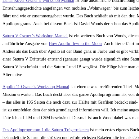
Lunar Rover Owner’s Workshop Manual
ist eine ausführliche Beschreibung 
Entstehungsgeschichte angefangen von mobilen „Wohnwagen“ bis zum leich
fährt und wie er zusammengebaut wurde. Das Buch schließt ab mit den drei M
Apolloprograms. Auch bei diesem Buch ist David Woods der schon das Apollo 
Saturn V Owner’s Workshop Manual
ist ein weiteres Buch von Woods, diesmal
ausführliche Ausgabe von
How Apollo flew to the Moon
. Auch hier erfährt 
Anders als das Buch über Apollo ist der Band ganz in Farbe und es gibt wir
einer Saturn V Drittstufe entstand (genauer gesagt wurde eigentlich eine Satu
Saturn V beschränkt und die Saturn I und IB weglässt. Die Flüge hätte man auc
Alternative.
Apollo 11 Owner’s Workshop Manual
hat einen etwas irreführenden Titel. 
Mission erwarten. Das Buch deckt aber das ganze Apolloprogramm ab, von de
– das alles in 196 Seiten die noch dazu zur Hälfte mit Grafiken bedeckt sind- 
ist zu empfehlen dem der sich grundlegend informieren will. Ich meine ange
hätte ich auf LM und CSM beschränkt. Diesmal ist auch Wood dabei was man d
Das Apolloprogramm 1 die Saturn Trägerraketen
ist mein erstes eigenes Bu
behandelt die Saturn, die größten und erfolgreichsten Raketen, die jemals g