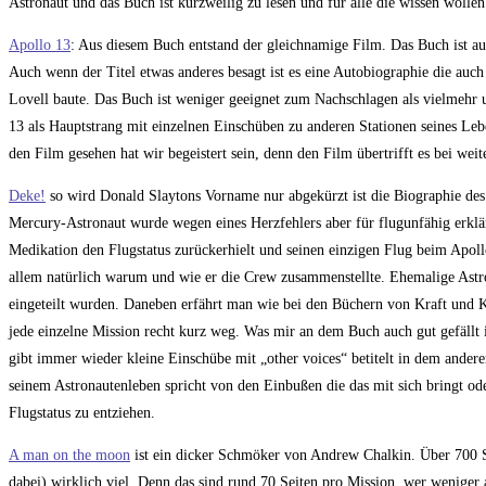
Astronaut und das Buch ist kurzweilig zu lesen und für alle die wissen wollen 
Apollo 13
: Aus diesem Buch entstand der gleichnamige Film. Das Buch ist auc
Auch wenn der Titel etwas anderes besagt ist es eine Autobiographie die auc
Lovell baute. Das Buch ist weniger geeignet zum Nachschlagen als vielmehr um
13 als Hauptstrang mit einzelnen Einschüben zu anderen Stationen seines Le
den Film gesehen hat wir begeistert sein, denn den Film übertrifft es bei we
Deke!
so wird Donald Slaytons Vorname nur abgekürzt ist die Biographie de
Mercury-Astronaut wurde wegen eines Herzfehlers aber für flugunfähig erklärt.
Medikation den Flugstatus zurückerhielt und seinen einzigen Flug beim Apoll
allem natürlich warum und wie er die Crew zusammenstellte. Ehemalige Astro
eingeteilt wurden. Daneben erfährt man wie bei den Büchern von Kraft und K
jede einzelne Mission recht kurz weg. Was mir an dem Buch auch gut gefällt i
gibt immer wieder kleine Einschübe mit „other voices“ betitelt in dem ande
seinem Astronautenleben spricht von den Einbußen die das mit sich bringt ode
Flugstatus zu entziehen.
A man on the moon
ist ein dicker Schmöker von Andrew Chalkin. Über 700 Se
dabei) wirklich viel. Denn das sind rund 70 Seiten pro Mission. wer wenige