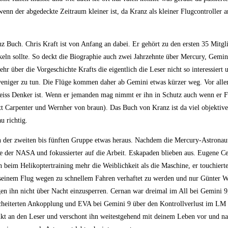
wenn der abgedeckte Zeitraum kleiner ist, da Kranz als kleiner Flugcontroller a
nz Buch. Chris Kraft ist von Anfang an dabei. Er gehört zu den ersten 35 Mitgl
keln sollte. So deckt die Biographie auch zwei Jahrzehnte über Mercury, Gemin
r über die Vorgeschichte Krafts die eigentlich die Leser nicht so interessiert 
weniger zu tun. Die Flüge kommen daher ab Gemini etwas kürzer weg. Vor allem 
Weiss Denker ist. Wenn er jemanden mag nimmt er ihn in Schutz auch wenn er F
t Carpenter und Wernher von braun). Das Buch von Kranz ist da viel objektive
u richtig.
 der zweiten bis fünften Gruppe etwas heraus. Nachdem die Mercury-Astronaut
der NASA und fokussierter auf die Arbeit. Eskapaden blieben aus. Eugene Cer
hn beim Helikoptertraining mehr die Weiblichkeit als die Maschine, er touchierte
 seinem Flug wegen zu schnellem Fahren verhaftet zu werden und nur Günter We
en ihn nicht über Nacht einzusperren. Cernan war dreimal im All bei Gemini 9
scheiterten Ankopplung und EVA bei Gemini 9 über den Kontrollverlust im LM 
nkt an den Leser und verschont ihn weitestgehend mit deinem Leben vor und nac