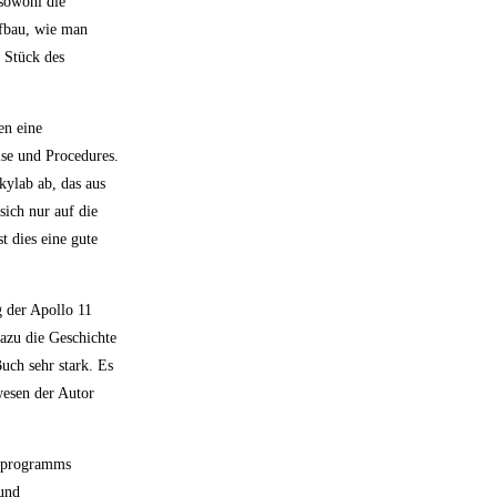
 sowohl die
fbau, wie man
 Stück des
en eine
ise und Procedures.
kylab ab, das aus
sich nur auf die
t dies eine gute
 der Apollo 11
azu die Geschichte
Buch sehr stark. Es
wesen der Autor
loprogramms
 und