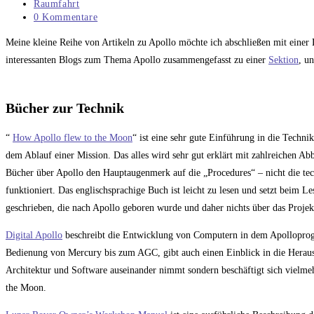
veröffentlicht:
Beitrags-
Raumfahrt
Kategorie:
Beitrags-
0 Kommentare
Kommentare:
Meine kleine Reihe von Artikeln zu Apollo möchte ich abschließen mit einer
interessanten Blogs zum Thema Apollo zusammengefasst zu einer
Sektion
, u
Bücher zur Technik
“
How Apollo flew to the Moon
“ ist eine sehr gute Einführung in die Tech
dem Ablauf einer Mission. Das alles wird sehr gut erklärt mit zahlreichen Ab
Bücher über Apollo den Hauptaugenmerk auf die „Procedures“ – nicht die te
funktioniert. Das englischsprachige Buch ist leicht zu lesen und setzt beim Le
geschrieben, die nach Apollo geboren wurde und daher nichts über das Projekt
Digital Apollo
beschreibt die Entwicklung von Computern in dem Apolloprogr
Bedienung von Mercury bis zum AGC, gibt auch einen Einblick in die Heraus
Architektur und Software auseinander nimmt sondern beschäftigt sich viel
the Moon.