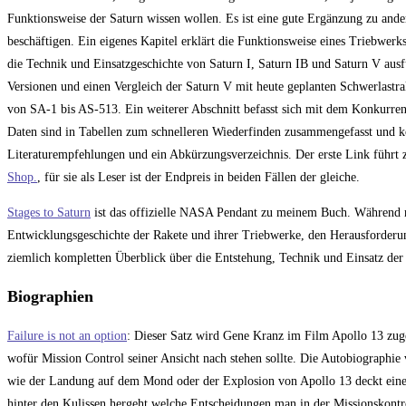
Funktionsweise der Saturn wissen wollen. Es ist eine gute Ergänzung zu ande
beschäftigen. Ein eigenes Kapitel erklärt die Funktionsweise eines Triebwerks
die Technik und Einsatzgeschichte von Saturn I, Saturn IB und Saturn V ausf
Versionen und einen Vergleich der Saturn V mit heute geplanten Schwerlastra
von SA-1 bis AS-513. Ein weiterer Abschnitt befasst sich mit dem Konkurrenten
Daten sind in Tabellen zum schnelleren Wiederfinden zusammengefasst und k
Literaturempfehlungen und ein Abkürzungsverzeichnis. Der erste Link führt
Shop.
, für sie als Leser ist der Endpreis in beiden Fällen der gleiche.
Stages to Saturn
ist das offizielle NASA Pendant zu meinem Buch. Während m
Entwicklungsgeschichte der Rakete und ihrer Triebwerke, den Herausforde
ziemlich kompletten Überblick über die Entstehung, Technik und Einsatz der
Biographien
Failure is not an option
: Dieser Satz wird Gene Kranz im Film Apollo 13 zuges
wofür Mission Control seiner Ansicht nach stehen sollte. Die Autobiograph
wie der Landung auf dem Mond oder der Explosion von Apollo 13 deckt einen
hinter den Kulissen hergeht welche Entscheidungen man in der Missionskontrol