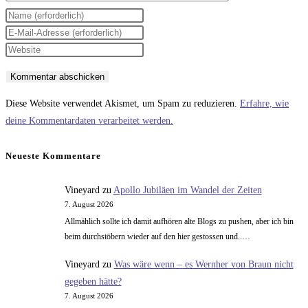
Gib
deinen
Gib
Namen
deine
Gib
oder
E-
deine
Benutzernamen
Mail-
Website-
zum
Adresse
URL
Diese Website verwendet Akismet, um Spam zu reduzieren.
Erfahre, wie
Kommentieren
zum
ein
deine Kommentardaten verarbeitet werden.
ein
Kommentieren
(optional)
ein
Neueste Kommentare
Vineyard
zu
Apollo Jubiläen im Wandel der Zeiten
7. August 2026
Allmählich sollte ich damit aufhören alte Blogs zu pushen, aber ich bin
beim durchstöbern wieder auf den hier gestossen und..…
Vineyard
zu
Was wäre wenn – es Wernher von Braun nicht
gegeben hätte?
7. August 2026