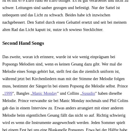
ist es mit 679 Euro rund 80 Euro billiger. Es ist gut verarbeitet und nicht zu
schwer. Leitungen sind sauber gezogen und befestigt. Nur der Sattel ist
unbequem und das Licht zu schwach. Beides habe ich inzwischen
nachgebessert. Den Sattel durch einen Gelsattel ersetzt und seit bei meinem
alten Rad das Licht kaputt ist, nutze ich sowieso Stecklichter.
Second Hand Songs
Das zweite, woran ich erinnere, wurde ist wie wenig einprägsam bei
Popsongs Melodien sind, wenn es keinen Gesang dazu gibt. Wer mal die
Melodie eines Songs gehört hat, stellt fest das die ziemlich uniform ist,
während jetzt bei Kirchenliedern man mit der Stimme der Melodie folgen
muss, bestimmt der Sänger/in bei einem Popsong die Melodie selbst. Prince
„
1999
“, Bangles „
Manic Monday
“ und Collins „
Susudio
“ haben dieselbe
Melodie. Prince verwandte sie bei Manic Monday nochmals und Phil Colins
gab das in einem Interview zu. Etwas anders arrangiert mit einer anderen
Melodie beim eigentlichen Gesang fällt das nicht so auf. Richtig schwierig
wird es wenn die Instrumente ausgewechselt werden. Jeden Sommer spielt
bei einem Fest bei uns eine Blaskapelle Popsongs. Etwa bei der Hälfte habe