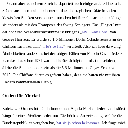
ließ dann aber von einem Streicherdquartett noch einige andere klassische
Stücke anspielen und man bemerkt, dass die fraglichen Takte in vielen
klassischen Stücken vorkommen, nur eben bei Streichinstrumenten klingen
sie anders als mit den Trompeten des Swing Schlagers. Das „Plagiat“ mit
der höchsten Schadensersatzsumme ist übrigens „
My Sweet Lord
“ von
George Harrison. Er wurde zu 1,6 Millionen Dollar Schadensersatz an die
Chiffons für ihren „Hit“ „
He’s so fine
“ verurteilt. Also ich höre da wenig
Ähnlichkeiten, anders als bei den obigen Fällen von Marvin Gaye. Bedenkt
man das dies schon 1971 war und berücksichtigt die Inflation seitdem,
dürfte die Summe höher sein als die 5,3 Millionen an Gayes Erben von
2015. Die Chiffons dürfte es gefreut haben, denn sie hatten nie mit ihren
Liedern kommerziellen Erfolg.
Orden für Merkel
Zuletzt zur Ordensflut. Die bekommt nun Angela Merkel. Jeder Landesfürst
hängt ihr einen Verdienstorden um. Die höchste Auszeichnung, welche die
Bundesrepublik zu vergeben hat,
hat sie ja schon bekommen
. Ich frage mich