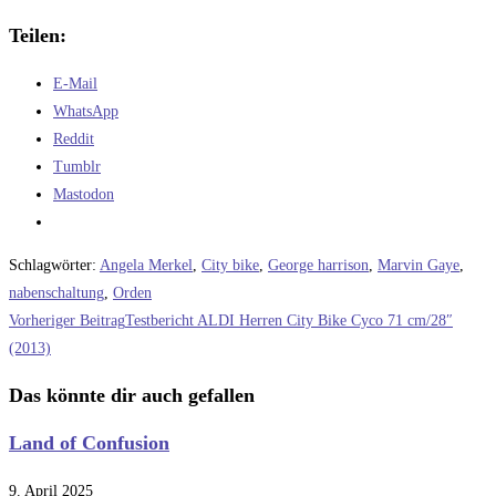
Teilen:
E-Mail
WhatsApp
Reddit
Tumblr
Mastodon
Schlagwörter
:
Angela Merkel
,
City bike
,
George harrison
,
Marvin Gaye
,
nabenschaltung
,
Orden
Weitere
Vorheriger Beitrag
Testbericht ALDI Herren City Bike Cyco 71 cm/28″
Artikel
(2013)
ansehen
Das könnte dir auch gefallen
Land of Confusion
9. April 2025