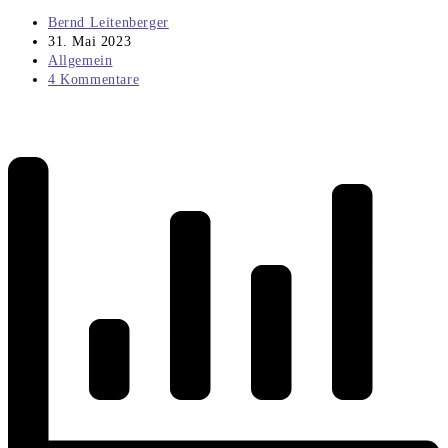
Beitrags-
Bernd Leitenberger
Autor:
Beitrag
31. Mai 2023
veröffentlicht:
Beitrags-
Allgemein
Kategorie:
Beitrags-
4 Kommentare
Kommentare: