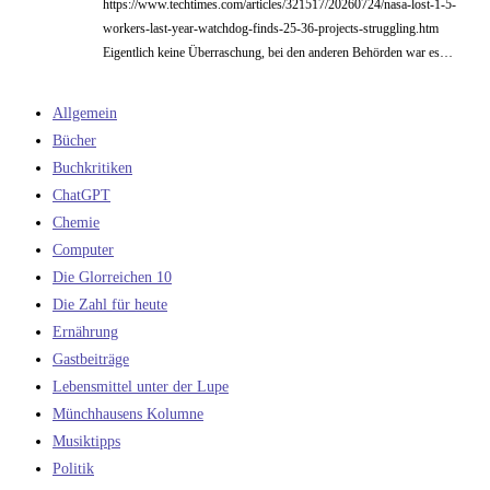
https://www.techtimes.com/articles/321517/20260724/nasa-lost-1-5-
workers-last-year-watchdog-finds-25-36-projects-struggling.htm
Eigentlich keine Überraschung, bei den anderen Behörden war es…
Allgemein
Bücher
Buchkritiken
ChatGPT
Chemie
Computer
Die Glorreichen 10
Die Zahl für heute
Ernährung
Gastbeiträge
Lebensmittel unter der Lupe
Münchhausens Kolumne
Musiktipps
Politik