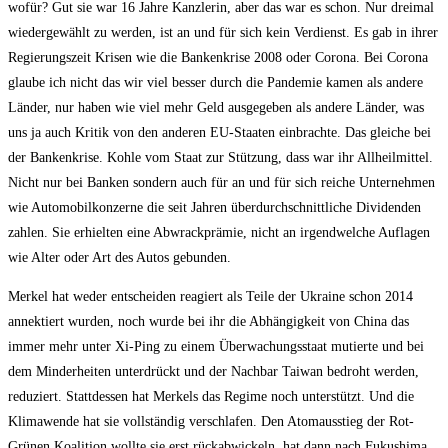
wofür? Gut sie war 16 Jahre Kanzlerin, aber das war es schon. Nur dreimal
wiedergewählt zu werden, ist an und für sich kein Verdienst. Es gab in ihrer
Regierungszeit Krisen wie die Bankenkrise 2008 oder Corona. Bei Corona
glaube ich nicht das wir viel besser durch die Pandemie kamen als andere
Länder, nur haben wie viel mehr Geld ausgegeben als andere Länder, was
uns ja auch Kritik von den anderen EU-Staaten einbrachte. Das gleiche bei
der Bankenkrise. Kohle vom Staat zur Stützung, dass war ihr Allheilmittel.
Nicht nur bei Banken sondern auch für an und für sich reiche Unternehmen
wie Automobilkonzerne die seit Jahren überdurchschnittliche Dividenden
zahlen. Sie erhielten eine Abwrackprämie, nicht an irgendwelche Auflagen
wie Alter oder Art des Autos gebunden.
Merkel hat weder entscheiden reagiert als Teile der Ukraine schon 2014
annektiert wurden, noch wurde bei ihr die Abhängigkeit von China das
immer mehr unter Xi-Ping zu einem Überwachungsstaat mutierte und bei
dem Minderheiten unterdrückt und der Nachbar Taiwan bedroht werden,
reduziert. Stattdessen hat Merkels das Regime noch unterstützt. Und die
Klimawende hat sie vollständig verschlafen. Den Atomausstieg der Rot-
Grünen Koalition wollte sie erst rückabwickeln, hat dann nach Fukushima