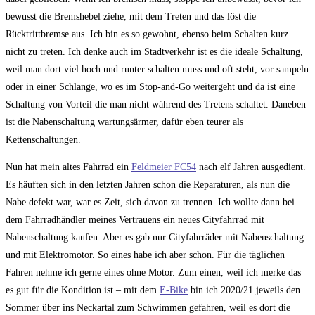
bewusst die Bremshebel ziehe, mit dem Treten und das löst die
Rücktrittbremse aus. Ich bin es so gewohnt, ebenso beim Schalten kurz
nicht zu treten. Ich denke auch im Stadtverkehr ist es die ideale Schaltung,
weil man dort viel hoch und runter schalten muss und oft steht, vor sampeln
oder in einer Schlange, wo es im Stop-and-Go weitergeht und da ist eine
Schaltung von Vorteil die man nicht während des Tretens schaltet. Daneben
ist die Nabenschaltung wartungsärmer, dafür eben teurer als
Kettenschaltungen.
Nun hat mein altes Fahrrad ein
Feldmeier FC54
nach elf Jahren ausgedient.
Es häuften sich in den letzten Jahren schon die Reparaturen, als nun die
Nabe defekt war, war es Zeit, sich davon zu trennen. Ich wollte dann bei
dem Fahrradhändler meines Vertrauens ein neues Cityfahrrad mit
Nabenschaltung kaufen. Aber es gab nur Cityfahrräder mit Nabenschaltung
und mit Elektromotor. So eines habe ich aber schon. Für die täglichen
Fahren nehme ich gerne eines ohne Motor. Zum einen, weil ich merke das
es gut für die Kondition ist – mit dem
E-Bike
bin ich 2020/21 jeweils den
Sommer über ins Neckartal zum Schwimmen gefahren, weil es dort die