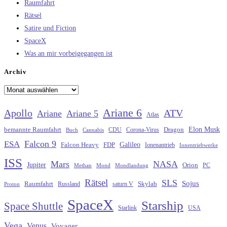
Raumfahrt
Rätsel
Satire und Fiction
SpaceX
Was an mir vorbeigegangen ist
Archiv
Archiv
Ariane 6
Apollo
ATV
Ariane
Ariane 5
Atlas
Elon Musk
Dragon
bemannte Raumfahrt
CDU
Buch
Cannabis
Corona-Virus
Falcon 9
ESA
Galileo
FDP
Falcon Heavy
Ionenantrieb
Ionentriebwerke
ISS
Mars
NASA
Jupiter
Orion
Methan
Mond
PC
Mondlandung
Rätsel
SLS
Sojus
Raumfahrt
Russland
saturn V
Skylab
Proton
SpaceX
Starship
Space Shuttle
Starlink
USA
Vega
Venus
Voyager