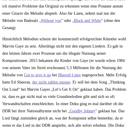
ich massive Probleme das Original zu erkennen wenn eine Posaune anstatt
einer Gitarre die Melodie abspielt. Also für Laien, nehmt mal nur die
Melodie von Badesalz „
Without you
“ oder „
Black and White
“ (ohne den
Gesang)
Hinsichtlich Melodien scheint der kommerziell erfolgreichste Künstler wohl
Marvin Gaye zu sein. Allerdings nicht mit den eigenen Liedern. Es gab in
den letzten Jahren zwei Prozesse um die illegale Nutzung seiner
Kompositionen. 2015 bekamen die Kinder von Gaye (er wurde schon 1984
von seinem Vater im Streit erschossen) 5,3 Millionen für die Nutzung der
Melodie von
Got to give it up
bei
Blurred Lines
zugesprochen. Mehr Erfolg
hatte Ed Sheeran,
der nicht zahlen musste
. Er soll bei dem Song „Thinking
Out Loud“ bei Marvin Gayes „Let’s Get It On“ geklaut haben. Das Problem
ist, dass es gar nicht mal so viele Grundmelodien gibt und sich so oft
Verwandtschaften einschleichen. In einer Doku ging es mal darüber ob die
DDR bei ihrer Nationalhymne nicht bei „
Goodby Johnny
“ geklaut hat. Das
Lied fängt zumindest gleich an, was der Komponist selbst bemerkte, da er
wenn er das Lied in der DDR anspielte, sich alle sofort erhoben. Die Doku