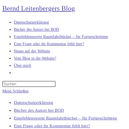
Zum
Bernd Leitenbergers Blog
Inhalt
springen
Datenschutzerklärung
Bücher des Autors bei BOD
Empfehlenswerte Raumfahrtbücher – für Fortgeschrittene
Eine Frage oder ihr Kommentar fehlt hier?
Neues auf der Website
Vom Blog in die Website?
Über mich
Website-
Suche
umschalten
Menü
Schließen
Datenschutzerklärung
Bücher des Autors bei BOD
Empfehlenswerte Raumfahrtbücher – für Fortgeschrittene
Eine Frage oder ihr Kommentar fehlt hier?