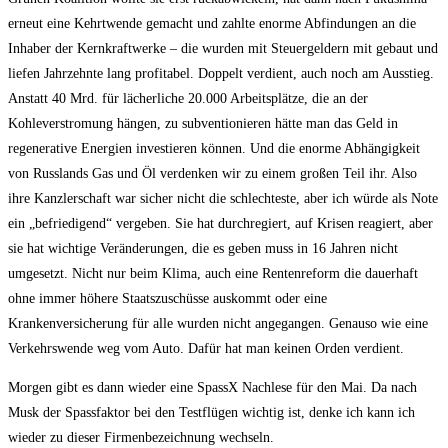
erneut eine Kehrtwende gemacht und zahlte enorme Abfindungen an die
Inhaber der Kernkraftwerke – die wurden mit Steuergeldern mit gebaut und
liefen Jahrzehnte lang profitabel. Doppelt verdient, auch noch am Ausstieg.
Anstatt 40 Mrd. für lächerliche 20.000 Arbeitsplätze, die an der
Kohleverstromung hängen, zu subventionieren hätte man das Geld in
regenerative Energien investieren können. Und die enorme Abhängigkeit
von Russlands Gas und Öl verdenken wir zu einem großen Teil ihr. Also
ihre Kanzlerschaft war sicher nicht die schlechteste, aber ich würde als Note
ein „befriedigend“ vergeben. Sie hat durchregiert, auf Krisen reagiert, aber
sie hat wichtige Veränderungen, die es geben muss in 16 Jahren nicht
umgesetzt. Nicht nur beim Klima, auch eine Rentenreform die dauerhaft
ohne immer höhere Staatszuschüsse auskommt oder eine
Krankenversicherung für alle wurden nicht angegangen. Genauso wie eine
Verkehrswende weg vom Auto. Dafür hat man keinen Orden verdient.
Morgen gibt es dann wieder eine SpassX Nachlese für den Mai. Da nach
Musk der Spassfaktor bei den Testflügen wichtig ist, denke ich kann ich
wieder zu dieser Firmenbezeichnung wechseln.