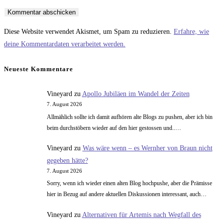
oder
E-
deine
Benutzernamen
Mail-
Website-
zum
Adresse
URL
Diese Website verwendet Akismet, um Spam zu reduzieren.
Erfahre, wie
Kommentieren
zum
ein
deine Kommentardaten verarbeitet werden.
ein
Kommentieren
(optional)
ein
Neueste Kommentare
Vineyard
zu
Apollo Jubiläen im Wandel der Zeiten
7. August 2026
Allmählich sollte ich damit aufhören alte Blogs zu pushen, aber ich bin
beim durchstöbern wieder auf den hier gestossen und..…
Vineyard
zu
Was wäre wenn – es Wernher von Braun nicht
gegeben hätte?
7. August 2026
Sorry, wenn ich wieder einen alten Blog hochpushe, aber die Prämisse
hier in Bezug auf andere aktuellen Diskussionen interessant, auch…
Vineyard
zu
Alternativen für Artemis nach Wegfall des