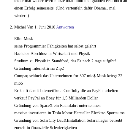
leider mal wieder lesen mußte total blind und glauben echt noch an
einen Erfolg seinerseits. (Und verteufeln dafür Obama.. mal
wieder..)
Michel Van
1. Juni 2010
Antworten
Eliot Musk
seine Programmier Fähigkeiten hat selbst gelehrt
Bachelor-Abschluss in Wirtschaft und Physik
Studium zu Physik in Standford, das Er nach 2 tage aufgibt!
Gründung Internetfirma Zip2
Compaq schluck das Unternehmen for 307 mio$ Musk kriegt 22
mio$
Er kauft damit Internetfirma Confinity die an PayPal arbeiten
verkauf PayPal an Ebay für 1,5 Milliarden Dollar
Gründung von SpaceX ein Raumfahrt unternehmen
massive investieren in Tesla Motor Hersteller Elecktro Sportautos
Gründung von SolarCity Bau&Installation Solaranlagen betreibt
zurzeit in finanzielle Schwierigkeiten