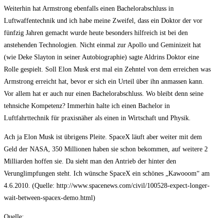
Weiterhin hat Armstrong ebenfalls einen Bachelorabschluss in
Luftwaffentechnik und ich habe meine Zweifel, dass ein Doktor der vor
fünfzig Jahren gemacht wurde heute besonders hilfreich ist bei den
anstehenden Technologien. Nicht einmal zur Apollo und Geminizeit hat
(wie Deke Slayton in seiner Autobiographie) sagte Aldrins Doktor eine
Rolle gespielt. Soll Elon Musk erst mal ein Zehntel von dem erreichen was
Armstrong erreicht hat, bevor er sich ein Urteil über ihn anmassen kann.
Vor allem hat er auch nur einen Bachelorabschluss. Wo bleibt denn seine
tehnsiche Kompetenz? Immerhin halte ich einen Bachelor in
Luftfahrttechnik für praxisnäher als einen in Wirtschaft und Physik.
Ach ja Elon Musk ist übrigens Pleite. SpaceX läuft aber weiter mit dem
Geld der NASA, 350 Millionen haben sie schon bekommen, auf weitere 2
Milliarden hoffen sie. Da sieht man den Antrieb der hinter den
Verunglimpfungen steht. Ich wünsche SpaceX ein schönes „Kawooom“ am
4.6.2010. (Quelle: http://www.spacenews.com/civil/100528-expect-longer-
wait-between-spacex-demo.html)
Quelle: