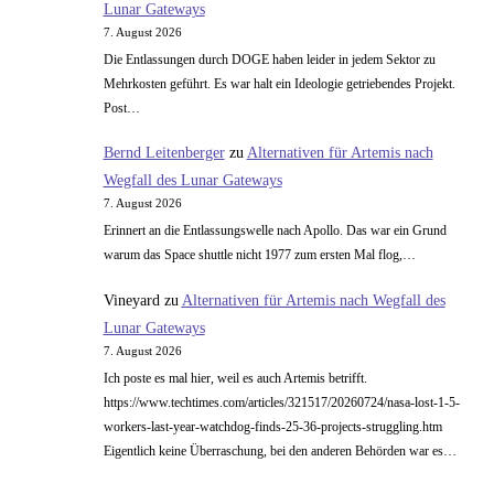
Lunar Gateways
7. August 2026
Die Entlassungen durch DOGE haben leider in jedem Sektor zu
Mehrkosten geführt. Es war halt ein Ideologie getriebendes Projekt.
Post…
Bernd Leitenberger
zu
Alternativen für Artemis nach
Wegfall des Lunar Gateways
7. August 2026
Erinnert an die Entlassungswelle nach Apollo. Das war ein Grund
warum das Space shuttle nicht 1977 zum ersten Mal flog,…
Vineyard
zu
Alternativen für Artemis nach Wegfall des
Lunar Gateways
7. August 2026
Ich poste es mal hier, weil es auch Artemis betrifft.
https://www.techtimes.com/articles/321517/20260724/nasa-lost-1-5-
workers-last-year-watchdog-finds-25-36-projects-struggling.htm
Eigentlich keine Überraschung, bei den anderen Behörden war es…