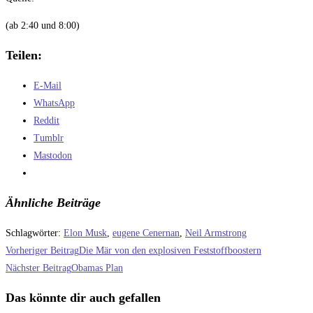
(ab 2:40 und 8:00)
Teilen:
E-Mail
WhatsApp
Reddit
Tumblr
Mastodon
Ähnliche Beiträge
Schlagwörter
:
Elon Musk
,
eugene Cenernan
,
Neil Armstrong
Weitere
Vorheriger Beitrag
Die Mär von den explosiven Feststoffboostern
Artikel
Nächster Beitrag
Obamas Plan
ansehen
Das könnte dir auch gefallen