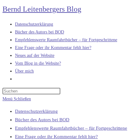
Zum
Bernd Leitenbergers Blog
Inhalt
springen
Datenschutzerklärung
Bücher des Autors bei BOD
Empfehlenswerte Raumfahrtbücher – für Fortgeschrittene
Eine Frage oder ihr Kommentar fehlt hier?
Neues auf der Website
Vom Blog in die Website?
Über mich
Website-
Suche
umschalten
Menü
Schließen
Datenschutzerklärung
Bücher des Autors bei BOD
Empfehlenswerte Raumfahrtbücher – für Fortgeschrittene
Eine Frage oder ihr Kommentar fehlt hier?