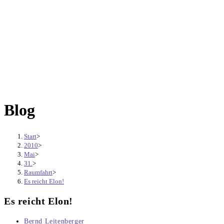
Blog
Start
>
2010
>
Mai
>
31.
>
Raumfahrt
>
Es reicht Elon!
Es reicht Elon!
Beitrags-
Bernd Leitenberger