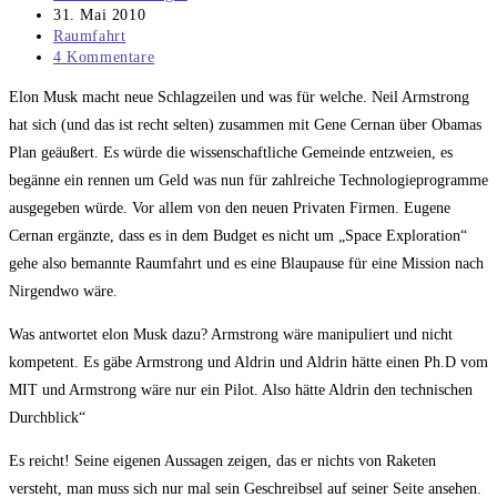
Autor:
Beitrag
31. Mai 2010
veröffentlicht:
Beitrags-
Raumfahrt
Kategorie:
Beitrags-
4 Kommentare
Kommentare:
Elon Musk macht neue Schlagzeilen und was für welche. Neil Armstrong
hat sich (und das ist recht selten) zusammen mit Gene Cernan über Obamas
Plan geäußert. Es würde die wissenschaftliche Gemeinde entzweien, es
begänne ein rennen um Geld was nun für zahlreiche Technologieprogramme
ausgegeben würde. Vor allem von den neuen Privaten Firmen. Eugene
Cernan ergänzte, dass es in dem Budget es nicht um „Space Exploration“
gehe also bemannte Raumfahrt und es eine Blaupause für eine Mission nach
Nirgendwo wäre.
Was antwortet elon Musk dazu? Armstrong wäre manipuliert und nicht
kompetent. Es gäbe Armstrong und Aldrin und Aldrin hätte einen Ph.D vom
MIT und Armstrong wäre nur ein Pilot. Also hätte Aldrin den technischen
Durchblick“
Es reicht! Seine eigenen Aussagen zeigen, das er nichts von Raketen
versteht, man muss sich nur mal sein Geschreibsel auf seiner Seite ansehen.