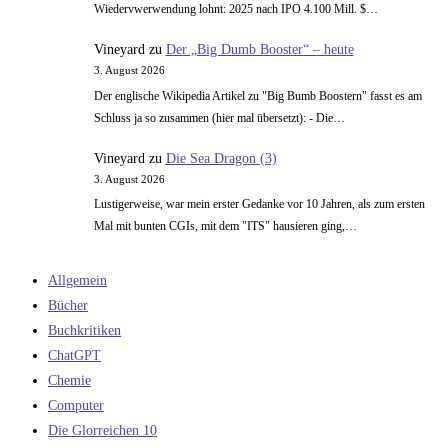
Wiedervwerwendung lohnt: 2025 nach IPO 4.100 Mill. $…
Vineyard
zu
Der „Big Dumb Booster“ – heute
3. August 2026
Der englische Wikipedia Artikel zu "Big Bumb Boostern" fasst es am
Schluss ja so zusammen (hier mal übersetzt): - Die…
Vineyard
zu
Die Sea Dragon (3)
3. August 2026
Lustigerweise, war mein erster Gedanke vor 10 Jahren, als zum ersten
Mal mit bunten CGIs, mit dem "ITS" hausieren ging,…
Allgemein
Bücher
Buchkritiken
ChatGPT
Chemie
Computer
Die Glorreichen 10