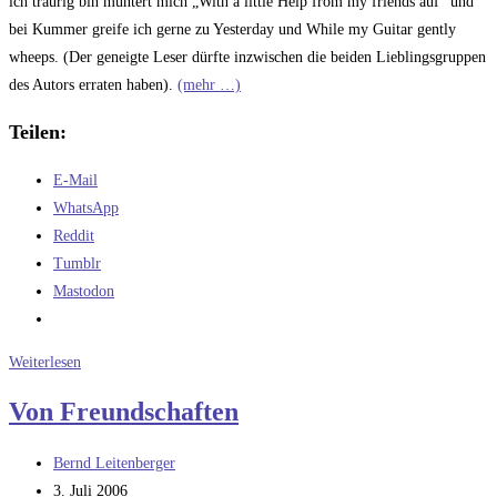
ich traurig bin muntert mich „With a little Help from my friends auf“ und
bei Kummer greife ich gerne zu Yesterday und While my Guitar gently
wheeps. (Der geneigte Leser dürfte inzwischen die beiden Lieblingsgruppen
des Autors erraten haben).
(mehr …)
Teilen:
E-Mail
WhatsApp
Reddit
Tumblr
Mastodon
Von
Weiterlesen
Songtexten
Von Freundschaften
und
Stimmungen
Beitrags-
Bernd Leitenberger
Autor:
Beitrag
3. Juli 2006