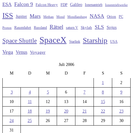
Falcon 9
ESA
Galileo
FDP
Falcon Heavy
Ionenantrieb
Ionentriebwerke
ISS
Mars
NASA
Jupiter
Orion
Methan
Mond
PC
Mondlandung
Rätsel
SLS
Sojus
Raumfahrt
Russland
saturn V
Skylab
Proton
SpaceX
Starship
Space Shuttle
Starlink
USA
Vega
Venus
Voyager
Juli 2006
M
D
M
D
F
S
S
1
2
3
4
5
6
7
8
9
10
11
12
13
14
15
16
17
18
19
20
21
22
23
24
25
26
27
28
29
30
31