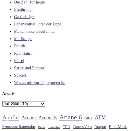
Die Zahl für heute
Ernährung
Gastbeiträge
Lebensmittel unter der Lupe
Münchhausens Kolumne
Musiktipps
Politik
Raumfahrt
Rätsel
Satire und Fiction
SpaceX
Was an mir vorbeigegangen ist
Archiv
Archiv
Ariane 6
Apollo
ATV
Ariane
Ariane 5
Atlas
Elon Musk
Dragon
bemannte Raumfahrt
CDU
Buch
Cannabis
Corona-Virus