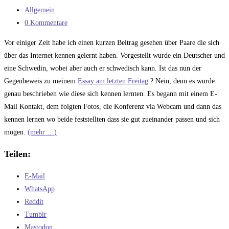
veröffentlicht:
Beitrags-
Allgemein
Kategorie:
Beitrags-
0 Kommentare
Kommentare:
Vor einiger Zeit habe ich einen kurzen Beitrag gesehen über Paare die sich
über das Internet kennen gelernt haben. Vorgestellt wurde ein Deutscher und
eine Schwedin, wobei aber auch er schwedisch kann. Ist das nun der
Gegenbeweis zu meinem
Essay am letzten Freitag
? Nein, denn es wurde
genau beschrieben wie diese sich kennen lernten. Es begann mit einem E-
Mail Kontakt, dem folgten Fotos, die Konferenz via Webcam und dann das
kennen lernen wo beide feststellten dass sie gut zueinander passen und sich
mögen.
(mehr …)
Teilen:
E-Mail
WhatsApp
Reddit
Tumblr
Mastodon