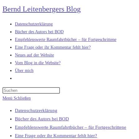
Zum
Bernd Leitenbergers Blog
Inhalt
springen
Datenschutzerklärung
Bücher des Autors bei BOD
Empfehlenswerte Raumfahrtbücher – für Fortgeschrittene
Eine Frage oder ihr Kommentar fehlt hier?
Neues auf der Website
Vom Blog in die Website?
Über mich
Website-
Suche
umschalten
Menü
Schließen
Datenschutzerklärung
Bücher des Autors bei BOD
Empfehlenswerte Raumfahrtbücher – für Fortgeschrittene
Eine Frage oder ihr Kommentar fehlt hier?