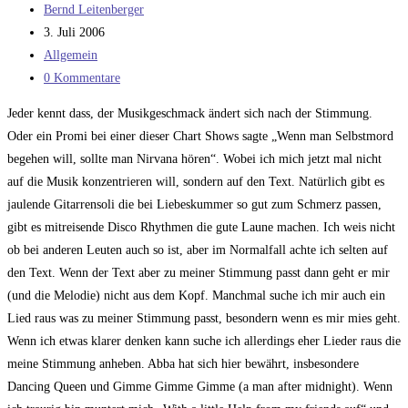
Beitrags-
Bernd Leitenberger
Autor:
Beitrag
3. Juli 2006
veröffentlicht:
Beitrags-
Allgemein
Kategorie:
Beitrags-
0 Kommentare
Kommentare:
Jeder kennt dass, der Musikgeschmack ändert sich nach der Stimmung.
Oder ein Promi bei einer dieser Chart Shows sagte „Wenn man Selbstmord
begehen will, sollte man Nirvana hören“. Wobei ich mich jetzt mal nicht
auf die Musik konzentrieren will, sondern auf den Text. Natürlich gibt es
jaulende Gitarrensoli die bei Liebeskummer so gut zum Schmerz passen,
gibt es mitreisende Disco Rhythmen die gute Laune machen. Ich weis nicht
ob bei anderen Leuten auch so ist, aber im Normalfall achte ich selten auf
den Text. Wenn der Text aber zu meiner Stimmung passt dann geht er mir
(und die Melodie) nicht aus dem Kopf. Manchmal suche ich mir auch ein
Lied raus was zu meiner Stimmung passt, besondern wenn es mir mies geht.
Wenn ich etwas klarer denken kann suche ich allerdings eher Lieder raus die
meine Stimmung anheben. Abba hat sich hier bewährt, insbesondere
Dancing Queen und Gimme Gimme Gimme (a man after midnight). Wenn