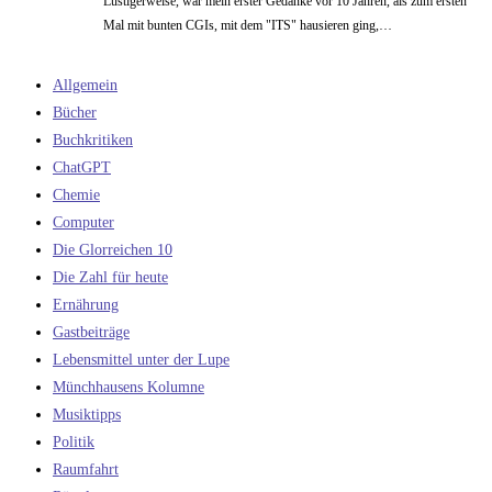
Lustigerweise, war mein erster Gedanke vor 10 Jahren, als zum ersten
Mal mit bunten CGIs, mit dem "ITS" hausieren ging,…
Allgemein
Bücher
Buchkritiken
ChatGPT
Chemie
Computer
Die Glorreichen 10
Die Zahl für heute
Ernährung
Gastbeiträge
Lebensmittel unter der Lupe
Münchhausens Kolumne
Musiktipps
Politik
Raumfahrt