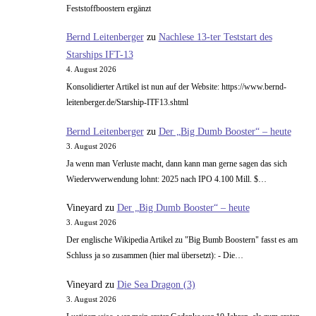
Feststoffboostern ergänzt
Bernd Leitenberger
zu
Nachlese 13-ter Teststart des
Starships IFT-13
4. August 2026
Konsolidierter Artikel ist nun auf der Website: https://www.bernd-
leitenberger.de/Starship-ITF13.shtml
Bernd Leitenberger
zu
Der „Big Dumb Booster“ – heute
3. August 2026
Ja wenn man Verluste macht, dann kann man gerne sagen das sich
Wiedervwerwendung lohnt: 2025 nach IPO 4.100 Mill. $…
Vineyard
zu
Der „Big Dumb Booster“ – heute
3. August 2026
Der englische Wikipedia Artikel zu "Big Bumb Boostern" fasst es am
Schluss ja so zusammen (hier mal übersetzt): - Die…
Vineyard
zu
Die Sea Dragon (3)
3. August 2026