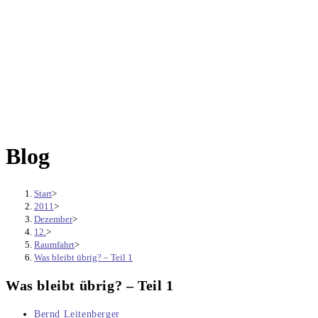
Blog
Start
>
2011
>
Dezember
>
12.
>
Raumfahrt
>
Was bleibt übrig? – Teil 1
Was bleibt übrig? – Teil 1
Beitrags-
Bernd Leitenberger