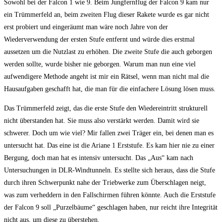
Sowohl bei der Falcon 1 wie 9. Beim Jungfernflug der Falcon 9 kam nur
ein Trümmerfeld an, beim zweiten Flug dieser Rakete wurde es gar nicht
erst probiert und eingeräumt man wäre noch Jahre von der
Wiederverwendung der ersten Stufe entfernt und würde dies erstmal
aussetzen um die Nutzlast zu erhöhen. Die zweite Stufe die auch geborgen
werden sollte, wurde bisher nie geborgen. Warum man nun eine viel
aufwendigere Methode angeht ist mir ein Rätsel, wenn man nicht mal die
Hausaufgaben geschafft hat, die man für die einfachere Lösung lösen muss.
Das Trümmerfeld zeigt, das die erste Stufe den Wiedereintritt strukturell
nicht überstanden hat. Sie muss also verstärkt werden. Damit wird sie
schwerer. Doch um wie viel? Mir fallen zwei Träger ein, bei denen man es
untersucht hat. Das eine ist die Ariane 1 Erststufe. Es kam hier nie zu einer
Bergung, doch man hat es intensiv untersucht. Das „Aus“ kam nach
Untersuchungen in DLR-Windtunneln. Es stellte sich heraus, dass die Stufe
durch ihren Schwerpunkt nahe der Triebwerke zum Überschlagen neigt,
was zum verheddern in den Fallschirmen führen könnte. Auch die Erststufe
der Falcon 9 soll „Purzelbäume“ geschlagen haben, nur reicht ihre Integrität
nicht aus, um diese zu überstehen.