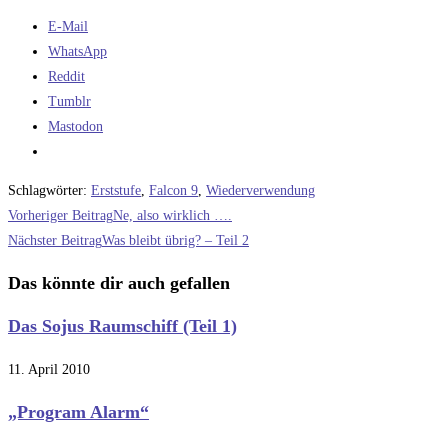
E-Mail
WhatsApp
Reddit
Tumblr
Mastodon
Schlagwörter
:
Erststufe
,
Falcon 9
,
Wiederverwendung
Weitere
Vorheriger Beitrag
Ne, also wirklich ….
Artikel
Nächster Beitrag
Was bleibt übrig? – Teil 2
ansehen
Das könnte dir auch gefallen
Das Sojus Raumschiff (Teil 1)
11. April 2010
„Program Alarm“