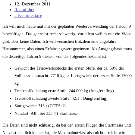
Autor:
Beitrag
12. Dezember 2011
veröffentlicht:
Beitrags-
Raumfahrt
Kategorie:
Beitrags-
3 Kommentare
Kommentare:
Ich will mich heute mal mit der geplanten Wiederverwendung der Falcon 9
beschäftigen. Das ganze ist recht schwierig, vor allem weil es nur ein Video
gibt, aber keine Daten. Ich will versuchen trotzdem eine ungefähre
Hausnummer, also einen Erfahrungswert gewinnen. Als Ausgangsbasis muss
die derzeitige Falcon 9 dienen, von der folgendes bekannt ist:
Gewicht des Triebwerksblocks der ersten Stufe, der ca. 50% der
Vollmasse ausmacht: 7710 kg -> Leergewicht der ersten Stufe 15000
kg
Treibstoffzuladung erste Stufe: 244.000 kg (Jungfernflug)
Treibstoffzuladung zweite Stufe: 42,1 t (Jungfernflug)
Startgewicht: 313 t (COTS-1)
Nutzlast: 9,8 t bei 333,4 t Startmasse
Die Daten sind nicht schlüssig, da bei den ersten Flügen die Startmasse und
Nutzlast deutlich kleiner ist, die Maximalnutzlast also nicht erreicht wird.