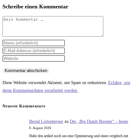
Schreibe einen Kommentar
Kommentar
Gib
deinen
Gib
Namen
deine
Gib
oder
E-
deine
Benutzernamen
Mail-
Website-
zum
Adresse
URL
Diese Website verwendet Akismet, um Spam zu reduzieren.
Erfahre, wie
Kommentieren
zum
ein
deine Kommentardaten verarbeitet werden.
ein
Kommentieren
(optional)
ein
Neueste Kommentare
Bernd Leitenberger
zu
Der „Big Dumb Booster“ – heute
6. August 2026
Habe den artikel noch um eine Optimierung und einen vergleich mit