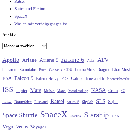
Rätsel
Satire und Fiction
SpaceX
Was an mir vorbeigegangen ist
Archiv
Archiv
Ariane 6
Apollo
ATV
Ariane
Ariane 5
Atlas
Elon Musk
Dragon
bemannte Raumfahrt
CDU
Buch
Cannabis
Corona-Virus
Falcon 9
ESA
Galileo
FDP
Falcon Heavy
Ionenantrieb
Ionentriebwerke
ISS
Mars
NASA
Jupiter
Orion
Methan
Mond
PC
Mondlandung
Rätsel
SLS
Sojus
Raumfahrt
Russland
saturn V
Skylab
Proton
SpaceX
Starship
Space Shuttle
Starlink
USA
Vega
Venus
Voyager