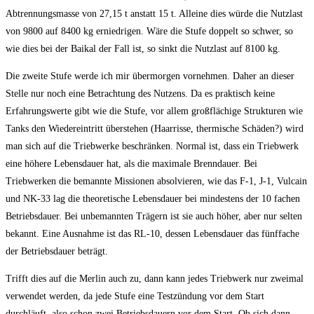
Abtrennungsmasse von 27,15 t anstatt 15 t. Alleine dies würde die Nutzlast
von 9800 auf 8400 kg erniedrigen. Wäre die Stufe doppelt so schwer, so
wie dies bei der Baikal der Fall ist, so sinkt die Nutzlast auf 8100 kg.
Die zweite Stufe werde ich mir übermorgen vornehmen. Daher an dieser
Stelle nur noch eine Betrachtung des Nutzens. Da es praktisch keine
Erfahrungswerte gibt wie die Stufe, vor allem großflächige Strukturen wie
Tanks den Wiedereintritt überstehen (Haarrisse, thermische Schäden?) wird
man sich auf die Triebwerke beschränken. Normal ist, dass ein Triebwerk
eine höhere Lebensdauer hat, als die maximale Brenndauer. Bei
Triebwerken die bemannte Missionen absolvieren, wie das F-1, J-1, Vulcain
und NK-33 lag die theoretische Lebensdauer bei mindestens der 10 fachen
Betriebsdauer. Bei unbemannten Trägern ist sie auch höher, aber nur selten
bekannt. Eine Ausnahme ist das RL-10, dessen Lebensdauer das fünffache
der Betriebsdauer beträgt.
Trifft dies auf die Merlin auch zu, dann kann jedes Triebwerk nur zweimal
verwendet werden, da jede Stufe eine Testzündung vor dem Start
durchläuft, also schon zwei Betriebsdauern vor dem Start. Ob sich dann