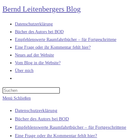
Zum
Bernd Leitenbergers Blog
Inhalt
springen
Datenschutzerklärung
Bücher des Autors bei BOD
Empfehlenswerte Raumfahrtbücher – für Fortgeschrittene
Eine Frage oder ihr Kommentar fehlt hier?
Neues auf der Website
Vom Blog in die Website?
Über mich
Website-
Suche
umschalten
Menü
Schließen
Datenschutzerklärung
Bücher des Autors bei BOD
Empfehlenswerte Raumfahrtbücher – für Fortgeschrittene
Eine Frage oder ihr Kommentar fehlt hier?