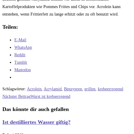
Kartoffelprodukten wie Pommes Frittes und Chips vor. Acrolein kann
entstehen, wenn Frittierfett zu lange erhitzt oder zu oft benutzt wird.
Teilen:
E-Mail
WhatsApp
Reddit
Tumblr
Mastodon
Schlagwörter
:
Acrolein
,
Acrylamid
,
Benzypren
,
grillen
,
krebeerrregend
Weitere
Nächster Beitrag
Wurst ist krebserregend
Artikel
Das könnte dir auch gefallen
ansehen
Ist destilliertes Wasser giftig?