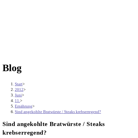
Blog
Start
>
2012
>
Juni
>
11.
>
Ernährung
>
Sind angekohlte Bratwürste / Steaks krebserregend?
Sind angekohlte Bratwürste / Steaks
krebserregend?