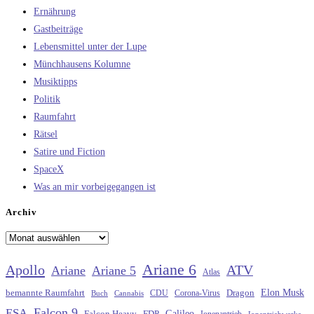
Ernährung
Gastbeiträge
Lebensmittel unter der Lupe
Münchhausens Kolumne
Musiktipps
Politik
Raumfahrt
Rätsel
Satire und Fiction
SpaceX
Was an mir vorbeigegangen ist
Archiv
Archiv
Ariane 6
Apollo
ATV
Ariane
Ariane 5
Atlas
Elon Musk
Dragon
bemannte Raumfahrt
CDU
Buch
Cannabis
Corona-Virus
Falcon 9
ESA
Galileo
FDP
Falcon Heavy
Ionenantrieb
Ionentriebwerke