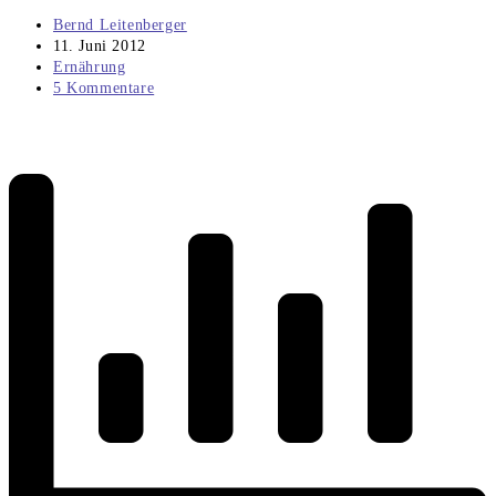
Beitrags-
Bernd Leitenberger
Autor:
Beitrag
11. Juni 2012
veröffentlicht:
Beitrags-
Ernährung
Kategorie:
Beitrags-
5 Kommentare
Kommentare: