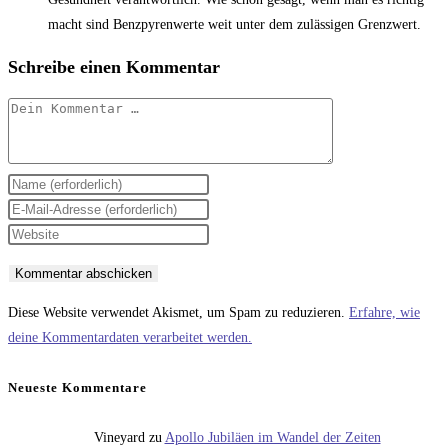
macht sind Benzpyrenwerte weit unter dem zulässigen Grenzwert.
Schreibe einen Kommentar
Kommentar
Gib
deinen
Gib
Namen
deine
Gib
oder
E-
deine
Benutzernamen
Mail-
Website-
zum
Adresse
URL
Diese Website verwendet Akismet, um Spam zu reduzieren.
Erfahre, wie
Kommentieren
zum
ein
deine Kommentardaten verarbeitet werden.
ein
Kommentieren
(optional)
ein
Neueste Kommentare
Vineyard
zu
Apollo Jubiläen im Wandel der Zeiten