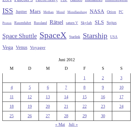
ISS
Mars
NASA
Jupiter
Orion
Methan
Mond
PC
Mondlandung
Rätsel
SLS
Sojus
Raumfahrt
Russland
saturn V
Skylab
Proton
SpaceX
Starship
Space Shuttle
Starlink
USA
Vega
Venus
Voyager
Juni 2012
M
D
M
D
F
S
S
1
2
3
4
5
6
7
8
9
10
11
12
13
14
15
16
17
18
19
20
21
22
23
24
25
26
27
28
29
30
« Mai
Juli »