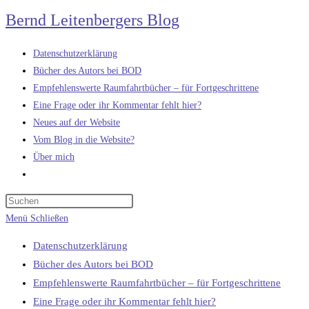
Zum
Bernd Leitenbergers Blog
Inhalt
springen
Datenschutzerklärung
Bücher des Autors bei BOD
Empfehlenswerte Raumfahrtbücher – für Fortgeschrittene
Eine Frage oder ihr Kommentar fehlt hier?
Neues auf der Website
Vom Blog in die Website?
Über mich
Website-
Suche
umschalten
Menü
Schließen
Datenschutzerklärung
Bücher des Autors bei BOD
Empfehlenswerte Raumfahrtbücher – für Fortgeschrittene
Eine Frage oder ihr Kommentar fehlt hier?