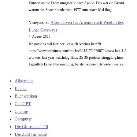
Erinnert an die Entlassungswelle nach Apollo. Das war ein Grund
warum das Space shuttle nicht 1977 zum ersten Mal flog,…
Vineyard
zu
Alternativen für Artemis nach Wegfall des
Lunar Gateways
7. August 2026
Ich poste es mal hier, weil es auch Artemis betrifft.
https://www.techtimes.com/articles/321517/20260724/nasa-lost-1-5-
workers-last-year-watchdog-finds-25-36-projects-struggling.htm
Eigentlich keine Überraschung, bei den anderen Behörden war es…
Allgemein
Bücher
Buchkritiken
ChatGPT
Chemie
Computer
Die Glorreichen 10
Die Zahl für heute