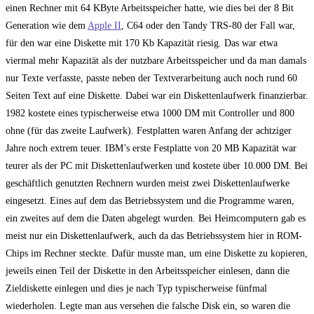
einen Rechner mit 64 KByte Arbeitsspeicher hatte, wie dies bei der 8 Bit
Generation wie dem
Apple II
, C64 oder den Tandy TRS-80 der Fall war,
für den war eine Diskette mit 170 Kb Kapazität riesig. Das war etwa
viermal mehr Kapazität als der nutzbare Arbeitsspeicher und da man damals
nur Texte verfasste, passte neben der Textverarbeitung auch noch rund 60
Seiten Text auf eine Diskette. Dabei war ein Diskettenlaufwerk finanzierbar.
1982 kostete eines typischerweise etwa 1000 DM mit Controller und 800
ohne (für das zweite Laufwerk). Festplatten waren Anfang der achtziger
Jahre noch extrem teuer. IBM’s erste Festplatte von 20 MB Kapazität war
teurer als der PC mit Diskettenlaufwerken und kostete über 10.000 DM. Bei
geschäftlich genutzten Rechnern wurden meist zwei Diskettenlaufwerke
eingesetzt. Eines auf dem das Betriebssystem und die Programme waren,
ein zweites auf dem die Daten abgelegt wurden. Bei Heimcomputern gab es
meist nur ein Diskettenlaufwerk, auch da das Betriebssystem hier in ROM-
Chips im Rechner steckte. Dafür musste man, um eine Diskette zu kopieren,
jeweils einen Teil der Diskette in den Arbeitsspeicher einlesen, dann die
Zieldiskette einlegen und dies je nach Typ typischerweise fünfmal
wiederholen. Legte man aus versehen die falsche Disk ein, so waren die