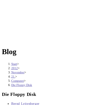
Blog
Start
>
2012
>
November
>
21.
>
Computer
>
Die Floppy Disk
Die Floppy Disk
Beitrags-
Bernd Leitenberger