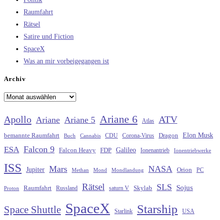
Raumfahrt
Rätsel
Satire und Fiction
SpaceX
Was an mir vorbeigegangen ist
Archiv
Archiv
Ariane 6
Apollo
ATV
Ariane
Ariane 5
Atlas
Elon Musk
Dragon
bemannte Raumfahrt
CDU
Buch
Cannabis
Corona-Virus
Falcon 9
ESA
Galileo
FDP
Falcon Heavy
Ionenantrieb
Ionentriebwerke
ISS
Mars
NASA
Jupiter
Orion
Methan
Mond
PC
Mondlandung
Rätsel
SLS
Sojus
Raumfahrt
Russland
saturn V
Skylab
Proton
SpaceX
Starship
Space Shuttle
Starlink
USA