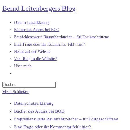
Zum
Bernd Leitenbergers Blog
Inhalt
springen
Datenschutzerklärung
Bücher des Autors bei BOD
Empfehlenswerte Raumfahrtbücher – für Fortgeschrittene
Eine Frage oder ihr Kommentar fehlt hier?
Neues auf der Website
Vom Blog in die Website?
Über mich
Website-
Suche
umschalten
Menü
Schließen
Datenschutzerklärung
Bücher des Autors bei BOD
Empfehlenswerte Raumfahrtbücher – für Fortgeschrittene
Eine Frage oder ihr Kommentar fehlt hier?