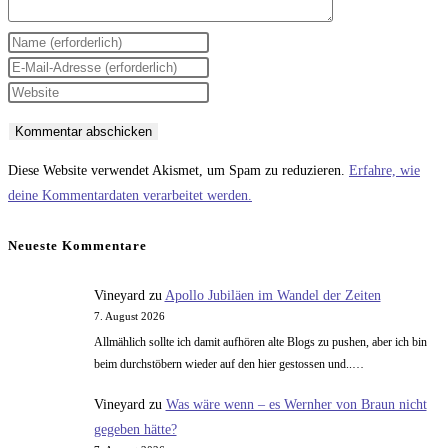
Gib
deinen
Gib
Namen
deine
Gib
oder
E-
deine
Benutzernamen
Mail-
Website-
zum
Adresse
URL
Diese Website verwendet Akismet, um Spam zu reduzieren.
Erfahre, wie
Kommentieren
zum
ein
deine Kommentardaten verarbeitet werden.
ein
Kommentieren
(optional)
ein
Neueste Kommentare
Vineyard
zu
Apollo Jubiläen im Wandel der Zeiten
7. August 2026
Allmählich sollte ich damit aufhören alte Blogs zu pushen, aber ich bin
beim durchstöbern wieder auf den hier gestossen und..…
Vineyard
zu
Was wäre wenn – es Wernher von Braun nicht
gegeben hätte?