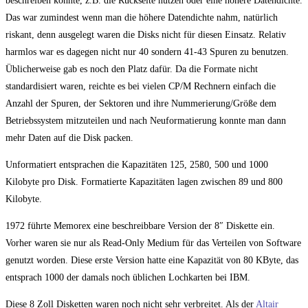
beschreiben konnte, z.B. die Rückseite nutzen oder eine höhere Datendichte.
Das war zumindest wenn man die höhere Datendichte nahm, natürlich
riskant, denn ausgelegt waren die Disks nicht für diesen Einsatz. Relativ
harmlos war es dagegen nicht nur 40 sondern 41-43 Spuren zu benutzen.
Üblicherweise gab es noch den Platz dafür. Da die Formate nicht
standardisiert waren, reichte es bei vielen CP/M Rechnern einfach die
Anzahl der Spuren, der Sektoren und ihre Nummerierung/Größe dem
Betriebssystem mitzuteilen und nach Neuformatierung konnte man dann
mehr Daten auf die Disk packen.
Unformatiert entsprachen die Kapazitäten 125, 25ß0, 500 und 1000
Kilobyte pro Disk. Formatierte Kapazitäten lagen zwischen 89 und 800
Kilobyte.
1972 führte Memorex eine beschreibbare Version der 8″ Diskette ein.
Vorher waren sie nur als Read-Only Medium für das Verteilen von Software
genutzt worden. Diese erste Version hatte eine Kapazität von 80 KByte, das
entsprach 1000 der damals noch üblichen Lochkarten bei IBM.
Diese 8 Zoll Disketten waren noch nicht sehr verbreitet. Als der
Altair