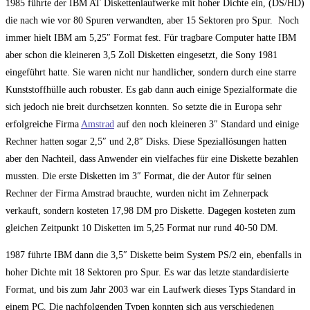
1985 führte der IBM AT Diskettenlaufwerke mit hoher Dichte ein, (DS/HD)
die nach wie vor 80 Spuren verwandten, aber 15 Sektoren pro Spur. Noch
immer hielt IBM am 5,25″ Format fest. Für tragbare Computer hatte IBM
aber schon die kleineren 3,5 Zoll Disketten eingesetzt, die Sony 1981
eingeführt hatte. Sie waren nicht nur handlicher, sondern durch eine starre
Kunststoffhülle auch robuster. Es gab dann auch einige Spezialformate die
sich jedoch nie breit durchsetzen konnten. So setzte die in Europa sehr
erfolgreiche Firma
Amstrad
auf den noch kleineren 3″ Standard und einige
Rechner hatten sogar 2,5″ und 2,8″ Disks. Diese Speziallösungen hatten
aber den Nachteil, dass Anwender ein vielfaches für eine Diskette bezahlen
mussten. Die erste Disketten im 3″ Format, die der Autor für seinen
Rechner der Firma Amstrad brauchte, wurden nicht im Zehnerpack
verkauft, sondern kosteten 17,98 DM pro Diskette. Dagegen kosteten zum
gleichen Zeitpunkt 10 Disketten im 5,25 Format nur rund 40-50 DM.
1987 führte IBM dann die 3,5″ Diskette beim System PS/2 ein, ebenfalls in
hoher Dichte mit 18 Sektoren pro Spur. Es war das letzte standardisierte
Format, und bis zum Jahr 2003 war ein Laufwerk dieses Typs Standard in
einem PC. Die nachfolgenden Typen konnten sich aus verschiedenen