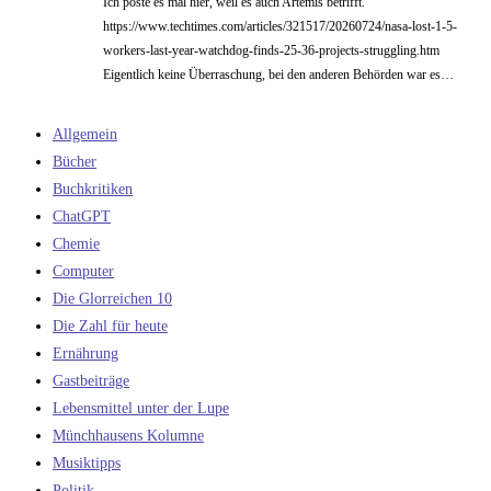
Ich poste es mal hier, weil es auch Artemis betrifft.
https://www.techtimes.com/articles/321517/20260724/nasa-lost-1-5-
workers-last-year-watchdog-finds-25-36-projects-struggling.htm
Eigentlich keine Überraschung, bei den anderen Behörden war es…
Allgemein
Bücher
Buchkritiken
ChatGPT
Chemie
Computer
Die Glorreichen 10
Die Zahl für heute
Ernährung
Gastbeiträge
Lebensmittel unter der Lupe
Münchhausens Kolumne
Musiktipps
Politik