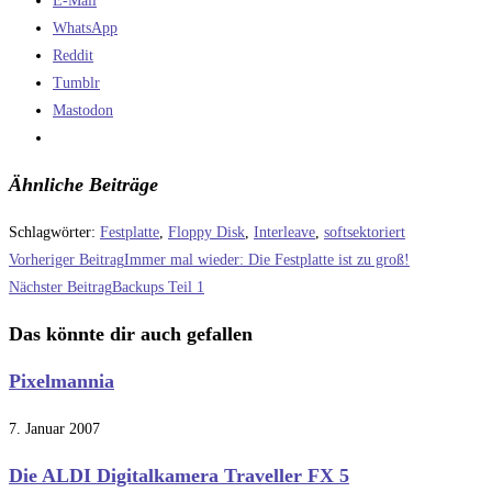
E-Mail
WhatsApp
Reddit
Tumblr
Mastodon
Ähnliche Beiträge
Schlagwörter
:
Festplatte
,
Floppy Disk
,
Interleave
,
softsektoriert
Weitere
Vorheriger Beitrag
Immer mal wieder: Die Festplatte ist zu groß!
Artikel
Nächster Beitrag
Backups Teil 1
ansehen
Das könnte dir auch gefallen
Pixelmannia
7. Januar 2007
Die ALDI Digitalkamera Traveller FX 5