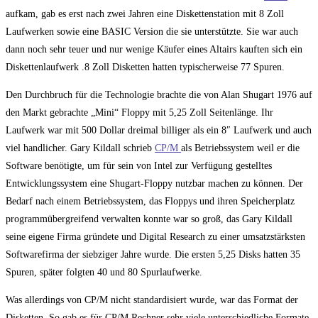
aufkam, gab es erst nach zwei Jahren eine Diskettenstation mit 8 Zoll
Laufwerken sowie eine BASIC Version die sie unterstützte. Sie war auch
dann noch sehr teuer und nur wenige Käufer eines Altairs kauften sich ein
Diskettenlaufwerk .8 Zoll Disketten hatten typischerweise 77 Spuren.
Den Durchbruch für die Technologie brachte die von Alan Shugart 1976 auf
den Markt gebrachte „Mini“ Floppy mit 5,25 Zoll Seitenlänge. Ihr
Laufwerk war mit 500 Dollar dreimal billiger als ein 8″ Laufwerk und auch
viel handlicher. Gary Kildall schrieb
CP/M
als Betriebssystem weil er die
Software benötigte, um für sein von Intel zur Verfügung gestelltes
Entwicklungssystem eine Shugart-Floppy nutzbar machen zu können. Der
Bedarf nach einem Betriebssystem, das Floppys und ihren Speicherplatz
programmübergreifend verwalten konnte war so groß, das Gary Kildall
seine eigene Firma gründete und Digital Research zu einer umsatzstärksten
Softwarefirma der siebziger Jahre wurde. Die ersten 5,25 Disks hatten 35
Spuren, später folgten 40 und 80 Spurlaufwerke.
Was allerdings von CP/M nicht standardisiert wurde, war das Format der
Disketten. So gab es für CP/M Rechner sehr viele unterschiedliche Formate.