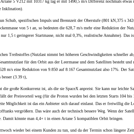
r Ariane 5 V212 mit 10317 kg lag er mit 1490,5 m/s Differenz nochmals etwas n
e Inklination).
nun Schub, spezifischen Impuls und Brennzeit der Oberstufe (801 kN,375 s 342
ockenmasse von 5 t an, so bedeuten die 628,7 m/s mehr eine Reduktion der Nutz
i nur 1,5 t geringerer Startmasse, nicht mal 0,3%, realistische Annahme). Das 
hen Treibstoffes (Nutzlast nimmt bei höheren Geschwindigkeiten schneller ab, 
samtnutzlast für den Orbit aus der Leermasse und dem Satelliten besteht und n
628 m/s eine Reduktion von 9.850 auf 8.167 Gesamtnutzlast also 17%. Der Sate
 besser (3.39 t),
 die große Konkurrenz ist, als die sie SpaceX anpreist. Sie kann nur leichte Sat
llt der Preisvorteil weg (für die Proton wurden bei den letzten Starts 104 bis
ite Möglichkeit ist das ein Anbieter sich darauf einlasst. Das er freiwillig die 
tofftanks vergrößern. Das wäre auch der technisch bessere Weg. Wenn der Sate
ete. Damit könnte man 4,4+ t in einen Ariane 5 kompatiblen Orbit bringen.
ittwoch wieder bei einem Kunden zu tun, und da der Termin schon längere Zeit