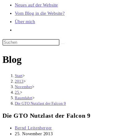
Neues auf der Website
Vom Blog in die Website?
Über mich
Website-
Suche
umschalten
Blog
Start
>
2013
>
November
>
25.
>
Raumfahrt
>
Die GTO Nutzlast der Falcon 9
Die GTO Nutzlast der Falcon 9
Beitrags-
Bernd Leitenberger
Autor:
Beitrag
25. November 2013