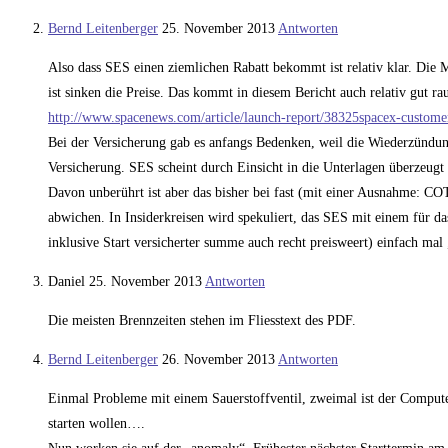
Bernd Leitenberger
25. November 2013
Antworten
Also dass SES einen ziemlichen Rabatt bekommt ist relativ klar. Die 
ist sinken die Preise. Das kommt in diesem Bericht auch relativ gut rau
http://www.spacenews.com/article/launch-report/38325spacex-custome
Bei der Versicherung gab es anfangs Bedenken, weil die Wiederzündung
Versicherung. SES scheint durch Einsicht in die Unterlagen überzeugt
Davon unberührt ist aber das bisher bei fast (mit einer Ausnahme: COT
abwichen. In Insiderkreisen wird spekuliert, das SES mit einem für da
inklusive Start versicherter summe auch recht preisweert) einfach mal 
Daniel
25. November 2013
Antworten
Die meisten Brennzeiten stehen im Fliesstext des PDF.
Bernd Leitenberger
26. November 2013
Antworten
Einmal Probleme mit einem Sauerstoffventil, zweimal ist der Computer 
starten wollen….