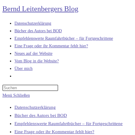
Zum
Bernd Leitenbergers Blog
Inhalt
springen
Datenschutzerklärung
Bücher des Autors bei BOD
Empfehlenswerte Raumfahrtbücher – für Fortgeschrittene
Eine Frage oder ihr Kommentar fehlt hier?
Neues auf der Website
Vom Blog in die Website?
Über mich
Website-
Suche
umschalten
Menü
Schließen
Datenschutzerklärung
Bücher des Autors bei BOD
Empfehlenswerte Raumfahrtbücher – für Fortgeschrittene
Eine Frage oder ihr Kommentar fehlt hier?