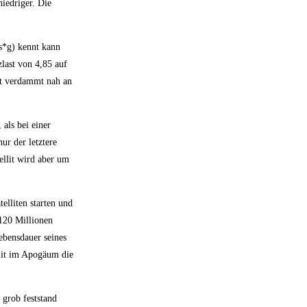
iedriger. Die
s*g) kennt kann
last von 4,85 auf
ist verdammt nah an
als bei einer
ur der letztere
llit wird aber um
elliten starten und
 120 Millionen
Lebensdauer seines
llit im Apogäum die
 grob feststand