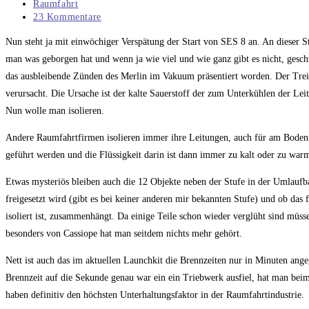
veröffentlicht:
Beitrags-
Raumfahrt
Kategorie:
Beitrags-
23 Kommentare
Kommentare:
Nun steht ja mit einwöchiger Verspätung der Start von SES 8 an. An dieser St
man was geborgen hat und wenn ja wie viel und wie ganz gibt es nicht, gesch
das ausbleibende Zünden des Merlin im Vakuum präsentiert worden. Der Treibs
verursacht. Die Ursache ist der kalte Sauerstoff der zum Unterkühlen der 
Nun wolle man isolieren.
Andere Raumfahrtfirmen isolieren immer ihre Leitungen, auch für am Boden 
geführt werden und die Flüssigkeit darin ist dann immer zu kalt oder zu wa
Etwas mysteriös bleiben auch die 12 Objekte neben der Stufe in der Umlaufbah
freigesetzt wird (gibt es bei keiner anderen mir bekannten Stufe) und ob das f
isoliert ist, zusammenhängt. Da einige Teile schon wieder verglüht sind müsse
besonders von Cassiope hat man seitdem nichts mehr gehört.
Nett ist auch das im aktuellen Launchkit die Brennzeiten nur in Minuten a
Brennzeit auf die Sekunde genau war ein ein Triebwerk ausfiel, hat man bei
haben definitiv den höchsten Unterhaltungsfaktor in der Raumfahrtindustrie.