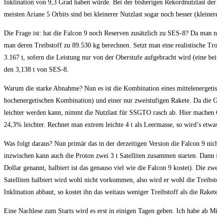
Inklination von 9,3 Grad haben würde. Bei der bisherigen Rekordnutzlast de
meisten Ariane 5 Orbits sind bei kleinerer Nutzlast sogar noch besser (kleiner
Die Frage ist: hat die Falcon 9 noch Reserven zusätzlich zu SES-8? Da man 
man deren Treibstoff zu 89.530 kg berechnen. Setzt man eine realistische Tr
3.167 t, sofern die Leistung nur von der Oberstufe aufgebracht wird (eine be
den 3,138 t von SES-8.
Warum die starke Abnahme? Nun es ist die Kombination eines mittelenergetisc
hochenergetischen Kombination) und einer nur zweistufigen Rakete. Da die Ge
leichter werden kann, nimmt die Nutzlast für SSGTO rasch ab. Hier machen 
24,3% leichter. Rechnet man extrem leichte 4 t als Leermasse, so wird’s etwas
Was folgt daraus? Nun primär das in der derzeitigen Version die Falcon 9 nicht
inzwischen kann auch die Proton zwei 3 t Satelliten zusammen starten. Dann fä
Dollar genannt, halbiert ist das genauso viel wie die Falcon 9 kostet). Die zwe
Satelliten halbiert wird wohl nicht vorkommen, also wird er wohl die Treibs
Inklination abbaut, so kostet ihn das weitaus weniger Treibstoff als die Rak
Eine Nachlese zum Starts wird es erst in einigen Tagen geben. Ich habe ab M