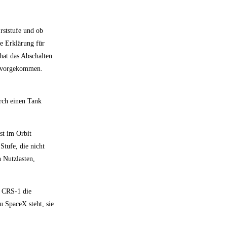
rststufe und ob
ne Erklärung für
hat das Abschalten
t vorgekommen.
rch einen Tank
st im Orbit
Stufe, die nicht
n Nutzlasten,
n CRS-1 die
 SpaceX steht, sie