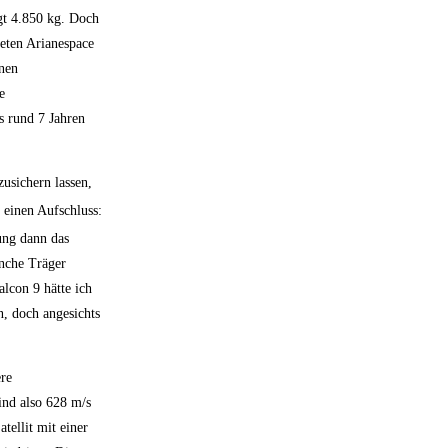
gt 4.850 kg. Doch
ieten Arianespace
inen
e
s rund 7 Jahren
usichern lassen,
 einen Aufschluss:
ung dann das
anche Träger
alcon 9 hätte ich
n, doch angesichts
ere
ind also 628 m/s
tellit mit einer