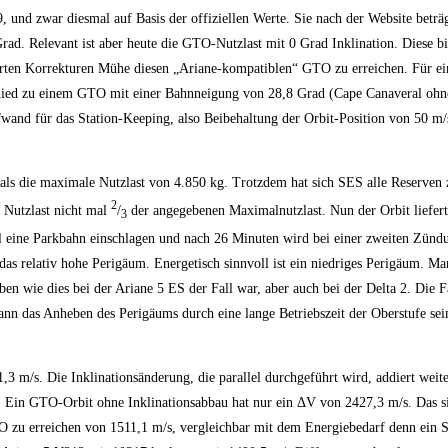
nd zwar diesmal auf Basis der offiziellen Werte. Sie nach der Website beträ
rad. Relevant ist aber heute die GTO-Nutzlast mit 0 Grad Inklination. Diese b
ierten Korrekturen Mühe diesen „Ariane-kompatiblen“ GTO zu erreichen. Für e
rschied zu einem GTO mit einer Bahnneigung von 28,8 Grad (Cape Canaveral ohn
wand für das Station-Keeping, also Beibehaltung der Orbit-Position von 50 m/
als die maximale Nutzlast von 4.850 kg. Trotzdem hat sich SES alle Reserven z
2
e Nutzlast nicht mal
/
der angegebenen Maximalnutzlast. Nun der Orbit liefert
3
l eine Parkbahn einschlagen und nach 26 Minuten wird bei einer zweiten Zünd
as relativ hohe Perigäum. Energetisch sinnvoll ist ein niedriges Perigäum. M
en wie dies bei der Ariane 5 ES der Fall war, aber auch bei der Delta 2. Die F
kann das Anheben des Perigäums durch eine lange Betriebszeit der Oberstufe sei
,3 m/s. Die Inklinationsänderung, die parallel durchgeführt wird, addiert weit
 Ein GTO-Orbit ohne Inklinationsabbau hat nur ein ΔV von 2427,3 m/s. Das s
 zu erreichen von 1511,1 m/s, vergleichbar mit dem Energiebedarf denn ein Sa