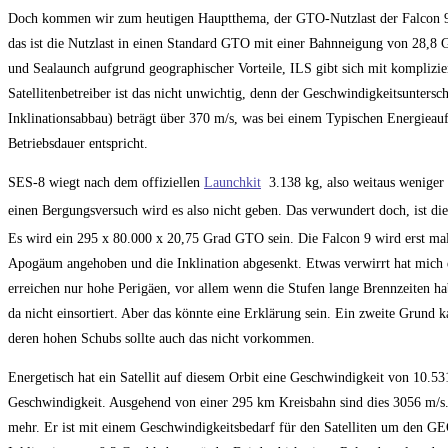
Doch kommen wir zum heutigen Hauptthema, der GTO-Nutzlast der Falcon 9, u
das ist die Nutzlast in einen Standard GTO mit einer Bahnneigung von 28,8 G
und Sealaunch aufgrund geographischer Vorteile, ILS gibt sich mit kompliz
Satellitenbetreiber ist das nicht unwichtig, denn der Geschwindigkeitsunte
Inklinationsabbau) beträgt über 370 m/s, was bei einem Typischen Energieauf
Betriebsdauer entspricht.
SES-8 wiegt nach dem offiziellen
Launchkit
3.138 kg, also weitaus weniger 
einen Bergungsversuch wird es also nicht geben. Das verwundert doch, ist di
Es wird ein 295 x 80.000 x 20,75 Grad GTO sein. Die Falcon 9 wird erst ma
Apogäum angehoben und die Inklination abgesenkt. Etwas verwirrt hat mich d
erreichen nur hohe Perigäen, vor allem wenn die Stufen lange Brennzeiten hab
da nicht einsortiert. Aber das könnte eine Erklärung sein. Ein zweite Grund 
deren hohen Schubs sollte auch das nicht vorkommen.
Energetisch hat ein Satellit auf diesem Orbit eine Geschwindigkeit von 10.531
Geschwindigkeit. Ausgehend von einer 295 km Kreisbahn sind dies 3056 m/s.
mehr. Er ist mit einem Geschwindigkeitsbedarf für den Satelliten um den GEO