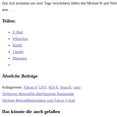
(hat sich nochmals um zwei Tage verschoben) füllen den Michael K und Niels,
sein….
Teilen:
E-Mail
WhatsApp
Reddit
Tumblr
Mastodon
Ähnliche Beiträge
Schlagwörter
:
Falcon 9
,
GTO
,
SES-8
,
SpaceX
,
ssgto
Weitere
Vorheriger Beitrag
Die überflüssigste Raumsonde
Artikel
Nächster Beitrag
Mininachlese zum Falcon 9 Start
ansehen
Das könnte dir auch gefallen