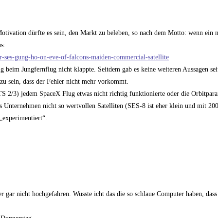
Motivation dürfte es sein, den Markt zu beleben, so nach dem Motto: wenn ein 
s:
r-ses-gung-ho-on-eve-of-falcons-maiden-commercial-satellite
 beim Jungfernflug nicht klappte. Seitdem gab es keine weiteren Aussagen sei
 zu sein, dass der Fehler nicht mehr vorkommt.
S 2/3) jedem SpaceX Flug etwas nicht richtig funktionierte oder die Orbitpara
s Unternehmen nicht so wertvollen Satelliten (SES-8 ist eher klein und mit 20
„experimentiert“.
gar nicht hochgefahren. Wusste icht das die so schlaue Computer haben, dass s