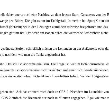
elle daher zuerst noch eine Nachlese zu dem letzten Start. Genaueres von der E
weige den Bilder. Die gibt es nur im Erfolgsfall. Immerhin hat SpaceX nun ei
toff (Kerosin) sei in den Leitungen zumindest teilweise festgefroren und das 
Leitungen geführt hat. Das wäre am Boden durch die wärmende Atmosphäre nich
gezündete Stufen, schließlich müssen die Leitungen an der Außenseite oder du
rm je nachdem wie man die Tanks angeordnet hat.
n. Das soll Isolationsmaterial sein. Die Frage ist, warum Isolationsmaterial er
reigesetzte Isolationsmaterial nicht ursächlich mit einer nicht wiederzündenden 
n sie ein relativ hohes Flächen/Gewichtsverhältnis haben. Von den freigesetzte
ngegeben sind. Ach das erinnert mich doch an CRS-2. Nachdem im Launchkit vo
m CRS-2 einfach die Brennzeit nur noch in Minuten angegeben. Egal wie man zu