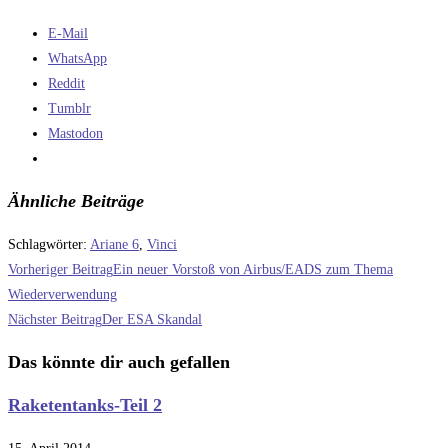
E-Mail
WhatsApp
Reddit
Tumblr
Mastodon
Ähnliche Beiträge
Schlagwörter
:
Ariane 6
,
Vinci
Weitere
Vorheriger Beitrag
Ein neuer Vorstoß von Airbus/EADS zum Thema
Artikel
Wiederverwendung
Nächster Beitrag
Der ESA Skandal
ansehen
Das könnte dir auch gefallen
Raketentanks-Teil 2