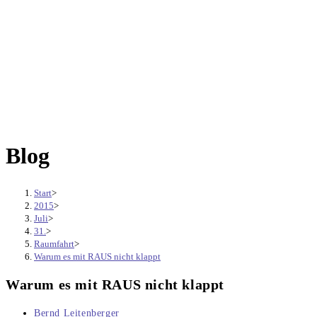
Blog
Start
>
2015
>
Juli
>
31.
>
Raumfahrt
>
Warum es mit RAUS nicht klappt
Warum es mit RAUS nicht klappt
Beitrags-
Bernd Leitenberger