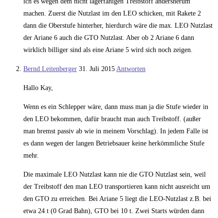
ich es wegen dem nicht lagerfähigen Treibstoff andersherum
machen. Zuerst die Nutzlast im den LEO schicken, mit Rakete 2
dann die Oberstufe hinterher, hierdurch wäre die max. LEO Nutzlast
der Ariane 6 auch die GTO Nutzlast. Aber ob 2 Ariane 6 dann
wirklich billiger sind als eine Ariane 5 wird sich noch zeigen.
Bernd Leitenberger
31. Juli 2015
Antworten
Hallo Kay,
Wenn es ein Schlepper wäre, dann muss man ja die Stufe wieder in
den LEO bekommen, dafür braucht man auch Treibstoff. (außer
man bremst passiv ab wie in meinem Vorschlag). In jedem Falle ist
es dann wegen der langen Betriebsauer keine herkömmliche Stufe
mehr.
Die maximale LEO Nutzlast kann nie die GTO Nutzlast sein, weil
der Treibstoff den man LEO transportieren kann nicht ausreicht um
den GTO zu erreichen. Bei Ariane 5 liegt die LEO-Nutzlast z.B. bei
etwa 24 t (0 Grad Bahn), GTO bei 10 t. Zwei Starts würden dann