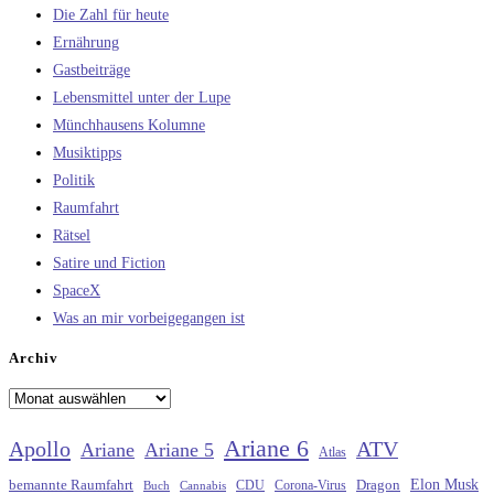
Die Zahl für heute
Ernährung
Gastbeiträge
Lebensmittel unter der Lupe
Münchhausens Kolumne
Musiktipps
Politik
Raumfahrt
Rätsel
Satire und Fiction
SpaceX
Was an mir vorbeigegangen ist
Archiv
Archiv
Ariane 6
Apollo
ATV
Ariane
Ariane 5
Atlas
Elon Musk
Dragon
bemannte Raumfahrt
CDU
Buch
Cannabis
Corona-Virus