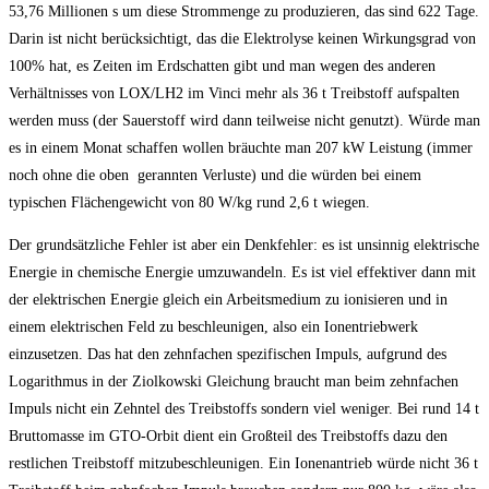
53,76 Millionen s um diese Strommenge zu produzieren, das sind 622 Tage.
Darin ist nicht berücksichtigt, das die Elektrolyse keinen Wirkungsgrad von
100% hat, es Zeiten im Erdschatten gibt und man wegen des anderen
Verhältnisses von LOX/LH2 im Vinci mehr als 36 t Treibstoff aufspalten
werden muss (der Sauerstoff wird dann teilweise nicht genutzt). Würde man
es in einem Monat schaffen wollen bräuchte man 207 kW Leistung (immer
noch ohne die oben gerannten Verluste) und die würden bei einem
typischen Flächengewicht von 80 W/kg rund 2,6 t wiegen.
Der grundsätzliche Fehler ist aber ein Denkfehler: es ist unsinnig elektrische
Energie in chemische Energie umzuwandeln. Es ist viel effektiver dann mit
der elektrischen Energie gleich ein Arbeitsmedium zu ionisieren und in
einem elektrischen Feld zu beschleunigen, also ein Ionentriebwerk
einzusetzen. Das hat den zehnfachen spezifischen Impuls, aufgrund des
Logarithmus in der Ziolkowski Gleichung braucht man beim zehnfachen
Impuls nicht ein Zehntel des Treibstoffs sondern viel weniger. Bei rund 14 t
Bruttomasse im GTO-Orbit dient ein Großteil des Treibstoffs dazu den
restlichen Treibstoff mitzubeschleunigen. Ein Ionenantrieb würde nicht 36 t