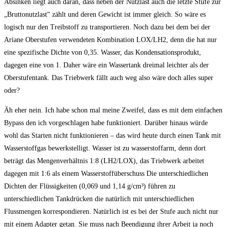
Absinken liegt auch daran, dass neben der Nutzlast auch die letzte Stufe zur
„Bruttonutzlast“ zählt und deren Gewicht ist immer gleich. So wäre es
logisch nur den Treibstoff zu transportieren. Noch dazu bei dem bei der
Ariane Oberstufen verwendeten Kombination LOX/LH2, denn die hat nur
eine spezifische Dichte von 0,35. Wasser, das Kondensationsprodukt,
dagegen eine von 1. Daher wäre ein Wassertank dreimal leichter als der
Oberstufentank. Das Triebwerk fällt auch weg also wäre doch alles super
oder?
Äh eher nein. Ich habe schon mal meine Zweifel, dass es mit dem einfachen
Bypass den ich vorgeschlagen habe funktioniert. Darüber hinaus würde
wohl das Starten nicht funktionieren – das wird heute durch einen Tank mit
Wasserstoffgas bewerkstelligt. Wasser ist zu wasserstoffarm, denn dort
beträgt das Mengenverhältnis 1:8 (LH2/LOX), das Triebwerk arbeitet
dagegen mit 1:6 als einem Wasserstoffüberschuss Die unterschiedlichen
Dichten der Flüssigkeiten (0,069 und 1,14 g/cm³) führen zu
unterschiedlichen Tankdrücken die natürlich mit unterschiedlichen
Flussmengen korrespondieren. Natürlich ist es bei der Stufe auch nicht nur
mit einem Adapter getan. Sie muss nach Beendigung ihrer Arbeit ja noch