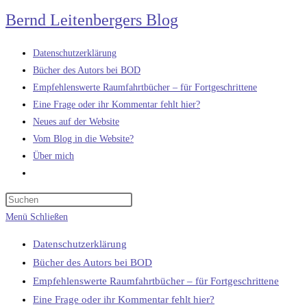
Zum
Bernd Leitenbergers Blog
Inhalt
springen
Datenschutzerklärung
Bücher des Autors bei BOD
Empfehlenswerte Raumfahrtbücher – für Fortgeschrittene
Eine Frage oder ihr Kommentar fehlt hier?
Neues auf der Website
Vom Blog in die Website?
Über mich
Website-
Suche
umschalten
Menü
Schließen
Datenschutzerklärung
Bücher des Autors bei BOD
Empfehlenswerte Raumfahrtbücher – für Fortgeschrittene
Eine Frage oder ihr Kommentar fehlt hier?