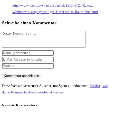
http://www.welt.de/wirtschaft/article151889723/Raketen-
Wettbewerb-zeigt-gewaltigen-Umbruch-in-Raumfahrt.html
Schreibe einen Kommentar
Kommentar
Gib
deinen
Gib
Namen
deine
Gib
oder
E-
deine
Benutzernamen
Mail-
Website-
zum
Adresse
URL
Diese Website verwendet Akismet, um Spam zu reduzieren.
Erfahre, wie
Kommentieren
zum
ein
deine Kommentardaten verarbeitet werden.
ein
Kommentieren
(optional)
ein
Neueste Kommentare