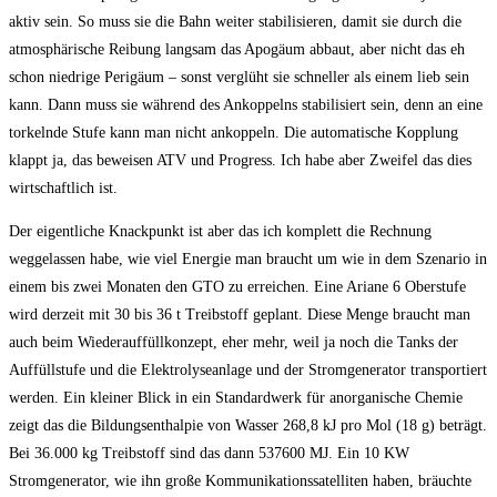
aktiv sein. So muss sie die Bahn weiter stabilisieren, damit sie durch die
atmosphärische Reibung langsam das Apogäum abbaut, aber nicht das eh
schon niedrige Perigäum – sonst verglüht sie schneller als einem lieb sein
kann. Dann muss sie während des Ankoppelns stabilisiert sein, denn an eine
torkelnde Stufe kann man nicht ankoppeln. Die automatische Kopplung
klappt ja, das beweisen ATV und Progress. Ich habe aber Zweifel das dies
wirtschaftlich ist.
Der eigentliche Knackpunkt ist aber das ich komplett die Rechnung
weggelassen habe, wie viel Energie man braucht um wie in dem Szenario in
einem bis zwei Monaten den GTO zu erreichen. Eine Ariane 6 Oberstufe
wird derzeit mit 30 bis 36 t Treibstoff geplant. Diese Menge braucht man
auch beim Wiederauffüllkonzept, eher mehr, weil ja noch die Tanks der
Auffüllstufe und die Elektrolyseanlage und der Stromgenerator transportiert
werden. Ein kleiner Blick in ein Standardwerk für anorganische Chemie
zeigt das die Bildungsenthalpie von Wasser 268,8 kJ pro Mol (18 g) beträgt.
Bei 36.000 kg Treibstoff sind das dann 537600 MJ. Ein 10 KW
Stromgenerator, wie ihn große Kommunikationssatelliten haben, bräuchte