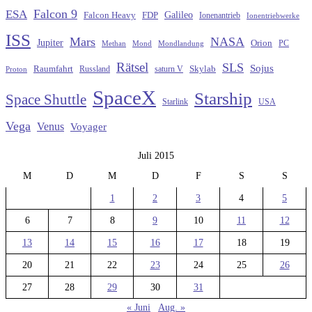
Falcon 9
ESA
Galileo
FDP
Falcon Heavy
Ionenantrieb
Ionentriebwerke
ISS
Mars
NASA
Jupiter
Orion
Methan
Mond
PC
Mondlandung
Rätsel
SLS
Sojus
Raumfahrt
Russland
saturn V
Skylab
Proton
SpaceX
Starship
Space Shuttle
Starlink
USA
Vega
Venus
Voyager
Juli 2015
M
D
M
D
F
S
S
1
2
3
4
5
6
7
8
9
10
11
12
13
14
15
16
17
18
19
20
21
22
23
24
25
26
27
28
29
30
31
« Juni
Aug. »