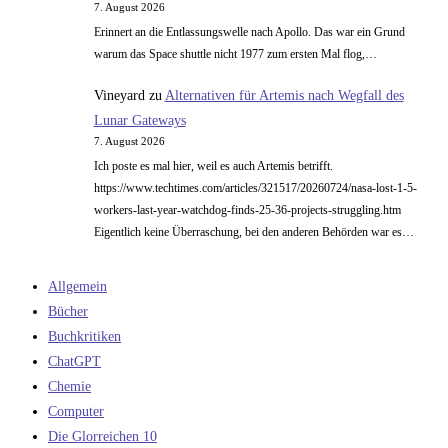
7. August 2026
Erinnert an die Entlassungswelle nach Apollo. Das war ein Grund
warum das Space shuttle nicht 1977 zum ersten Mal flog,…
Vineyard
zu
Alternativen für Artemis nach Wegfall des
Lunar Gateways
7. August 2026
Ich poste es mal hier, weil es auch Artemis betrifft.
https://www.techtimes.com/articles/321517/20260724/nasa-lost-1-5-
workers-last-year-watchdog-finds-25-36-projects-struggling.htm
Eigentlich keine Überraschung, bei den anderen Behörden war es…
Allgemein
Bücher
Buchkritiken
ChatGPT
Chemie
Computer
Die Glorreichen 10