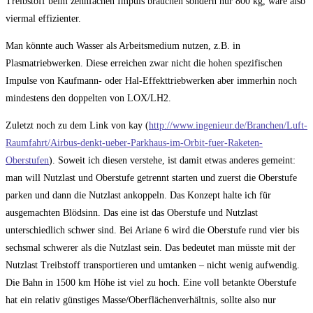
Treibstoff beim zehnfachen Impuls brauchen sondern nur 800 kg, wäre also
viermal effizienter.
Man könnte auch Wasser als Arbeitsmedium nutzen, z.B. in
Plasmatriebwerken. Diese erreichen zwar nicht die hohen spezifischen
Impulse von Kaufmann- oder Hal-Effekttriebwerken aber immerhin noch
mindestens den doppelten von LOX/LH2.
Zuletzt noch zu dem Link von kay (
http://www.ingenieur.de/Branchen/Luft-
Raumfahrt/Airbus-denkt-ueber-Parkhaus-im-Orbit-fuer-Raketen-
Oberstufen
). Soweit ich diesen verstehe, ist damit etwas anderes gemeint:
man will Nutzlast und Oberstufe getrennt starten und zuerst die Oberstufe
parken und dann die Nutzlast ankoppeln. Das Konzept halte ich für
ausgemachten Blödsinn. Das eine ist das Oberstufe und Nutzlast
unterschiedlich schwer sind. Bei Ariane 6 wird die Oberstufe rund vier bis
sechsmal schwerer als die Nutzlast sein. Das bedeutet man müsste mit der
Nutzlast Treibstoff transportieren und umtanken – nicht wenig aufwendig.
Die Bahn in 1500 km Höhe ist viel zu hoch. Eine voll betankte Oberstufe
hat ein relativ günstiges Masse/Oberflächenverhältnis, sollte also nur