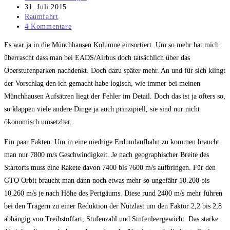
Autor:
Beitrag
31. Juli 2015
veröffentlicht:
Beitrags-
Raumfahrt
Kategorie:
Beitrags-
4 Kommentare
Kommentare:
Es war ja in die Münchhausen Kolumne einsortiert. Um so mehr hat mich
überrascht dass man bei EADS/Airbus doch tatsächlich über das
Oberstufenparken nachdenkt. Doch dazu später mehr. An und für sich klingt
der Vorschlag den ich gemacht habe logisch, wie immer bei meinen
Münchhausen Aufsätzen liegt der Fehler im Detail. Doch das ist ja öfters so,
so klappen viele andere Dinge ja auch prinzipiell, sie sind nur nicht
ökonomisch umsetzbar.
Ein paar Fakten: Um in eine niedrige Erdumlaufbahn zu kommen braucht
man nur 7800 m/s Geschwindigkeit. Je nach geographischer Breite des
Startorts muss eine Rakete davon 7400 bis 7600 m/s aufbringen. Für den
GTO Orbit braucht man dann noch etwas mehr so ungefähr 10.200 bis
10.260 m/s je nach Höhe des Perigäums. Diese rund 2400 m/s mehr führen
bei den Trägern zu einer Reduktion der Nutzlast um den Faktor 2,2 bis 2,8
abhängig von Treibstoffart, Stufenzahl und Stufenleergewicht. Das starke