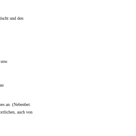
öscht und den
 usw.
rau
bes an. (Nebenbei:
ortlichen, auch von