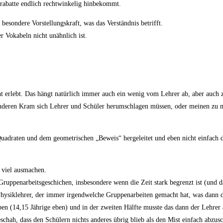
rabatte endlich rechtwinkelig hinbekommt.
esondere Vorstellungskraft, was das Verständnis betrifft.
 Vokabeln nicht unähnlich ist.
t erlebt. Das hängt natürlich immer auch ein wenig vom Lehrer ab, aber auch z
 anderen Kram sich Lehrer und Schüler herumschlagen müssen, oder meinen zu m
Quadraten und dem geometrischen „Beweis“ hergeleitet und eben nicht einfach 
r viel ausmachen.
ruppenarbeitsgeschichen, insbesondere wenn die Zeit stark begrenzt ist (und das
 Physiklehrer, der immer irgendwelche Gruppenarbeiten gemacht hat, was dann d
en (14,15 Jährige eben) und in der zweiten Hälfte musste das dann der Lehrer 
chah, dass den Schülern nichts anderes übrig blieb als den Mist einfach abzus