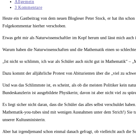
veröffentlicht:
Beitrags-
Allgemein
Kategorie:
Beitrags-
3 Kommentare
Kommentare:
Heute ein Gastbeitrag von dem neuen Blogleser Peter Stock, er hat ihn schon 
Folgekommentar hierher verschoben.
Etwas geht mir als Naturwissenschaftler im Kopf herum und lässt mich auch 
Warum haben die Naturwissenschaften und die Mathematik einen so schlechte
„Ist nicht so schlimm, ich war als Schüler auch nicht gut in Mathematik“ – „M
Dazu kommt der alljährliche Protest von Abiturienten über die „viel zu sch
Und was das Schlimmste ist, es scheint, als ob die meisten Politiker kein nat
Bundeskanzlerin ist ausgebildete Physikerin; davon ist aber nicht viel zu spür
Es liegt sicher nicht daran, dass die Schüler das alles selbst verschuldet h
Mathematik-you-tubes sind mit wenigen Ausnahmen unter dem Strich!) Sie tun
unserer Kultusministerin.
Aber hat irgendjemand schon einmal danach gefragt, ob vielleicht auch die Sc