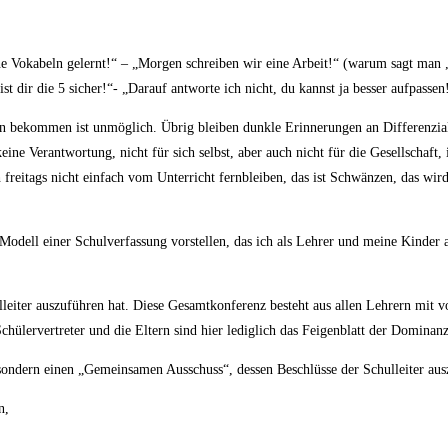
ine Vokabeln gelernt!“ – „Morgen schreiben wir eine Arbeit!“ (warum sagt man 
ist dir die 5 sicher!“- „Darauf antworte ich nicht, du kannst ja besser aufpassen
uen bekommen ist unmöglich. Übrig bleiben dunkle Erinnerungen an Differenzia
ne Verantwortung, nicht für sich selbst, aber auch nicht für die Gesellschaft, i
freitags nicht einfach vom Unterricht fernbleiben, das ist Schwänzen, das wir
odell einer Schulverfassung vorstellen, das ich als Lehrer und meine Kinder a
leiter auszuführen hat. Diese Gesamtkonferenz besteht aus allen Lehrern mit 
chülervertreter und die Eltern sind hier lediglich das Feigenblatt der Dominanz
sondern einen „Gemeinsamen Ausschuss“, dessen Beschlüsse der Schulleiter aus
n,