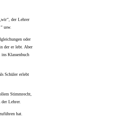
„wir“, der Lehrer
!“ usw.
lgleichungen oder
n der er lebt. Aber
d ins Klassenbuch
ls Schüler erlebt
vollem Stimmrecht,
 der Lehrer.
zuführen hat.