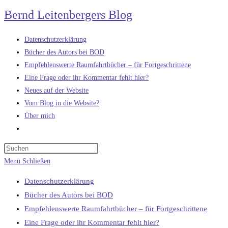
Zum
Bernd Leitenbergers Blog
Inhalt
springen
Datenschutzerklärung
Bücher des Autors bei BOD
Empfehlenswerte Raumfahrtbücher – für Fortgeschrittene
Eine Frage oder ihr Kommentar fehlt hier?
Neues auf der Website
Vom Blog in die Website?
Über mich
Website-
Suche
umschalten
Menü
Schließen
Datenschutzerklärung
Bücher des Autors bei BOD
Empfehlenswerte Raumfahrtbücher – für Fortgeschrittene
Eine Frage oder ihr Kommentar fehlt hier?