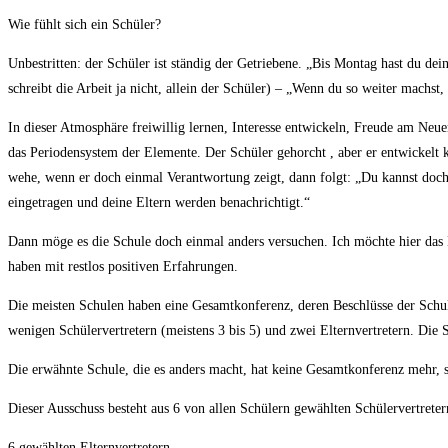
Wie fühlt sich ein Schüler?
Unbestritten: der Schüler ist ständig der Getriebene. „Bis Montag hast du de
schreibt die Arbeit ja nicht, allein der Schüler) – „Wenn du so weiter machst, 
In dieser Atmosphäre freiwillig lernen, Interesse entwickeln, Freude am Ne
das Periodensystem der Elemente. Der Schüler gehorcht , aber er entwickelt kei
wehe, wenn er doch einmal Verantwortung zeigt, dann folgt: „Du kannst doch 
eingetragen und deine Eltern werden benachrichtigt.“
Dann möge es die Schule doch einmal anders versuchen. Ich möchte hier das M
haben mit restlos positiven Erfahrungen.
Die meisten Schulen haben eine Gesamtkonferenz, deren Beschlüsse der Schul
wenigen Schülervertretern (meistens 3 bis 5) und zwei Elternvertretern. Die S
Die erwähnte Schule, die es anders macht, hat keine Gesamtkonferenz mehr, 
Dieser Ausschuss besteht aus 6 von allen Schülern gewählten Schülervertreter
6 gewählten Elternvertretern