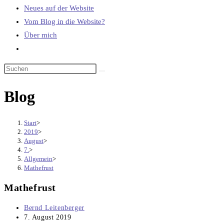
Neues auf der Website
Vom Blog in die Website?
Über mich
Website-
Suche
umschalten
Blog
Start
>
2019
>
August
>
7.
>
Allgemein
>
Mathefrust
Mathefrust
Beitrags-
Bernd Leitenberger
Autor:
Beitrag
7. August 2019