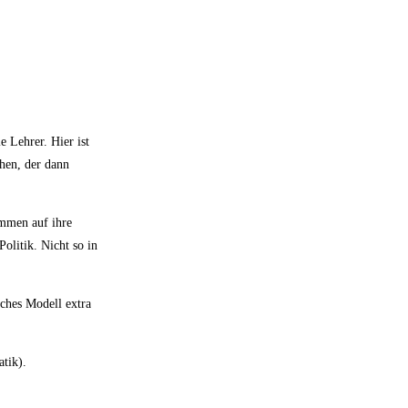
 Lehrer. Hier ist
ehen, der dann
immen auf ihre
olitik. Nicht so in
lches Modell extra
atik).