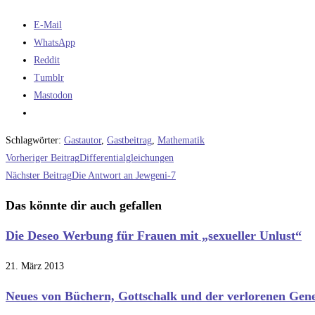
E-Mail
WhatsApp
Reddit
Tumblr
Mastodon
Schlagwörter
:
Gastautor
,
Gastbeitrag
,
Mathematik
Weitere
Vorheriger Beitrag
Differentialgleichungen
Artikel
Nächster Beitrag
Die Antwort an Jewgeni-7
ansehen
Das könnte dir auch gefallen
Die Deseo Werbung für Frauen mit „sexueller Unlust“
21. März 2013
Neues von Büchern, Gottschalk und der verlorenen Gen