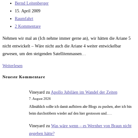
Beitrags-
Bernd Leitenberger
Autor:
Beitrag
15. April 2009
veröffentlicht:
Beitrags-
Raumfahrt
Kategorie:
Beitrags-
2 Kommentare
Kommentare:
Nehmen wir mal an (Ich nehme immer gerne an), wir hätten die Ariane 5
nicht entwickelt – Wäre nicht auch die Ariane 4 weiter entwickelbar
gewesen, um den steigenden Satellitenmassen…
Ariane
Weiterlesen
4
Neueste Kommentare
XL
und
Vineyard
zu
Apollo Jubiläen im Wandel der Zeiten
XXL
7. August 2026
Allmählich sollte ich damit aufhören alte Blogs zu pushen, aber ich bin
beim durchstöbern wieder auf den hier gestossen und..…
Vineyard
zu
Was wäre wenn – es Wernher von Braun nicht
gegeben hätte?