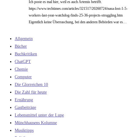
Ich poste es mal hier, weil es auch Artemis betrifft.
https://www.techtimes.com/articles/321517/20260724/nasa-lost-1-5-
workers-last-year-watchdog-finds-25-36-projects-struggling.htm
Eigentlich keine Überraschung, bei den anderen Behörden war es…
Allgemein
Bücher
Buchkritiken
ChatGPT
Chemie
Computer
Die Glorreichen 10
Die Zahl für heute
Ernährung
Gastbeiträge
Lebensmittel unter der Lupe
Münchhausens Kolumne
Musiktipps