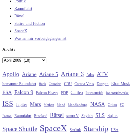
Politik
Raumfahrt
Rätsel
Satire und Fiction
SpaceX
Was an mir vorbeigegangen ist
Archiv
Archiv
Ariane 6
Apollo
ATV
Ariane
Ariane 5
Atlas
Elon Musk
Dragon
bemannte Raumfahrt
CDU
Buch
Cannabis
Corona-Virus
Falcon 9
ESA
Galileo
FDP
Falcon Heavy
Ionenantrieb
Ionentriebwerke
ISS
Mars
NASA
Jupiter
Orion
Methan
Mond
PC
Mondlandung
Rätsel
SLS
Sojus
Raumfahrt
Russland
saturn V
Skylab
Proton
SpaceX
Starship
Space Shuttle
Starlink
USA