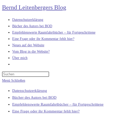
Zum
Bernd Leitenbergers Blog
Inhalt
springen
Datenschutzerklärung
Bücher des Autors bei BOD
Empfehlenswerte Raumfahrtbücher – für Fortgeschrittene
Eine Frage oder ihr Kommentar fehlt hier?
Neues auf der Website
Vom Blog in die Website?
Über mich
Website-
Suche
umschalten
Menü
Schließen
Datenschutzerklärung
Bücher des Autors bei BOD
Empfehlenswerte Raumfahrtbücher – für Fortgeschrittene
Eine Frage oder ihr Kommentar fehlt hier?