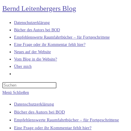
Zum
Bernd Leitenbergers Blog
Inhalt
springen
Datenschutzerklärung
Bücher des Autors bei BOD
Empfehlenswerte Raumfahrtbücher – für Fortgeschrittene
Eine Frage oder ihr Kommentar fehlt hier?
Neues auf der Website
Vom Blog in die Website?
Über mich
Website-
Suche
umschalten
Menü
Schließen
Datenschutzerklärung
Bücher des Autors bei BOD
Empfehlenswerte Raumfahrtbücher – für Fortgeschrittene
Eine Frage oder ihr Kommentar fehlt hier?