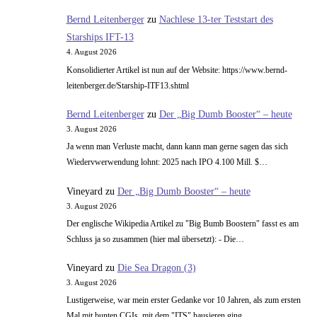
Bernd Leitenberger
zu
Nachlese 13-ter Teststart des
Starships IFT-13
4. August 2026
Konsolidierter Artikel ist nun auf der Website: https://www.bernd-
leitenberger.de/Starship-ITF13.shtml
Bernd Leitenberger
zu
Der „Big Dumb Booster“ – heute
3. August 2026
Ja wenn man Verluste macht, dann kann man gerne sagen das sich
Wiedervwerwendung lohnt: 2025 nach IPO 4.100 Mill. $…
Vineyard
zu
Der „Big Dumb Booster“ – heute
3. August 2026
Der englische Wikipedia Artikel zu "Big Bumb Boostern" fasst es am
Schluss ja so zusammen (hier mal übersetzt): - Die…
Vineyard
zu
Die Sea Dragon (3)
3. August 2026
Lustigerweise, war mein erster Gedanke vor 10 Jahren, als zum ersten
Mal mit bunten CGIs, mit dem "ITS" hausieren ging,…