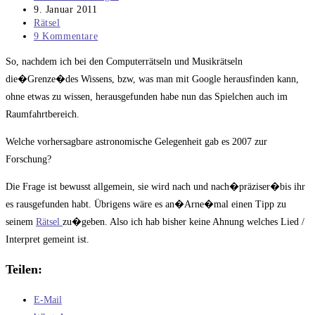
Autor:
Beitrag
9. Januar 2011
veröffentlicht:
Beitrags-
Rätsel
Kategorie:
Beitrags-
9 Kommentare
Kommentare:
So, nachdem ich bei den Computerrätseln und Musikrätseln
die�Grenze�des Wissens, bzw, was man mit Google herausfinden kann,
ohne etwas zu wissen, herausgefunden habe nun das Spielchen auch im
Raumfahrtbereich.
Welche vorhersagbare astronomische Gelegenheit gab es 2007 zur
Forschung?
Die Frage ist bewusst allgemein, sie wird nach und nach�präziser�bis ihr
es rausgefunden habt. Übrigens wäre es an�Arne�mal einen Tipp zu
seinem
Rätsel
zu�geben. Also ich hab bisher keine Ahnung welches Lied /
Interpret gemeint ist.
Teilen:
E-Mail