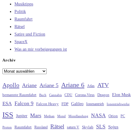
Musiktipps
Politik
Raumfahrt
Rätsel
Satire und Fiction
SpaceX
Was an mir vorbeigegangen ist
Archiv
Archiv
Ariane 6
Apollo
ATV
Ariane
Ariane 5
Atlas
Elon Musk
Dragon
bemannte Raumfahrt
CDU
Buch
Cannabis
Corona-Virus
Falcon 9
ESA
Galileo
FDP
Falcon Heavy
Ionenantrieb
Ionentriebwerke
ISS
Mars
NASA
Jupiter
Orion
Methan
Mond
PC
Mondlandung
Rätsel
SLS
Sojus
Raumfahrt
Russland
saturn V
Skylab
Proton