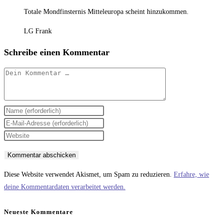
Totale Mondfinsternis Mitteleuropa scheint hinzukommen.
LG Frank
Schreibe einen Kommentar
Kommentar
Gib
deinen
Gib
Namen
deine
Gib
oder
E-
deine
Benutzernamen
Mail-
Website-
zum
Adresse
URL
Diese Website verwendet Akismet, um Spam zu reduzieren.
Erfahre, wie
Kommentieren
zum
ein
deine Kommentardaten verarbeitet werden.
ein
Kommentieren
(optional)
ein
Neueste Kommentare