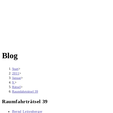
Blog
Start
>
2011
>
Januar
>
9.
>
Rätsel
>
Raumfahrträtsel 39
Raumfahrträtsel 39
Beitrags-
Bernd Leitenberger