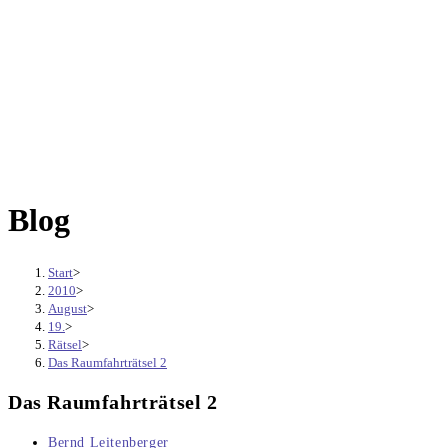
Blog
Start
>
2010
>
August
>
19.
>
Rätsel
>
Das Raumfahrträtsel 2
Das Raumfahrträtsel 2
Beitrags-
Bernd Leitenberger