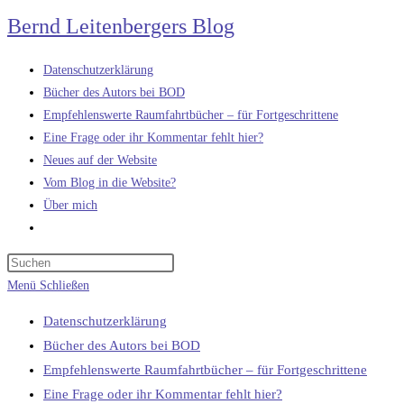
Zum
Bernd Leitenbergers Blog
Inhalt
springen
Datenschutzerklärung
Bücher des Autors bei BOD
Empfehlenswerte Raumfahrtbücher – für Fortgeschrittene
Eine Frage oder ihr Kommentar fehlt hier?
Neues auf der Website
Vom Blog in die Website?
Über mich
Website-
Suche
umschalten
Menü
Schließen
Datenschutzerklärung
Bücher des Autors bei BOD
Empfehlenswerte Raumfahrtbücher – für Fortgeschrittene
Eine Frage oder ihr Kommentar fehlt hier?