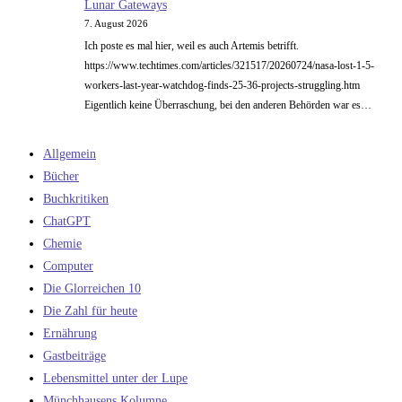
Lunar Gateways
7. August 2026
Ich poste es mal hier, weil es auch Artemis betrifft.
https://www.techtimes.com/articles/321517/20260724/nasa-lost-1-5-
workers-last-year-watchdog-finds-25-36-projects-struggling.htm
Eigentlich keine Überraschung, bei den anderen Behörden war es…
Allgemein
Bücher
Buchkritiken
ChatGPT
Chemie
Computer
Die Glorreichen 10
Die Zahl für heute
Ernährung
Gastbeiträge
Lebensmittel unter der Lupe
Münchhausens Kolumne