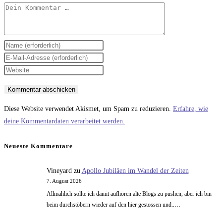
Kommentar
Gib
deinen
Gib
Namen
deine
Gib
oder
E-
deine
Benutzernamen
Mail-
Website-
zum
Adresse
URL
Diese Website verwendet Akismet, um Spam zu reduzieren.
Erfahre, wie
Kommentieren
zum
ein
deine Kommentardaten verarbeitet werden.
ein
Kommentieren
(optional)
ein
Neueste Kommentare
Vineyard
zu
Apollo Jubiläen im Wandel der Zeiten
7. August 2026
Allmählich sollte ich damit aufhören alte Blogs zu pushen, aber ich bin
beim durchstöbern wieder auf den hier gestossen und..…