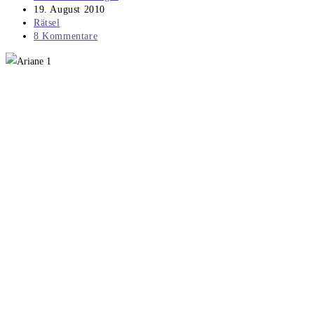
Autor:
Beitrag
19. August 2010
veröffentlicht:
Beitrags-
Rätsel
Kategorie:
Beitrags-
8 Kommentare
Kommentare: