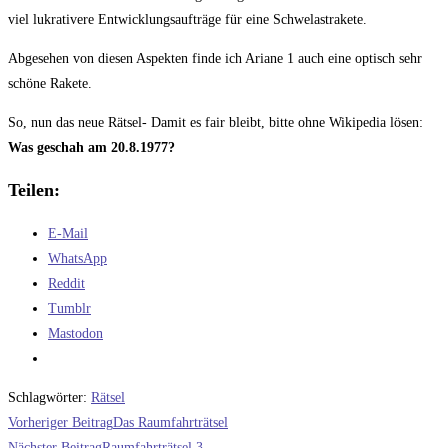
viel lukrativere Entwicklungsaufträge für eine Schwelastrakete.
Abgesehen von diesen Aspekten finde ich Ariane 1 auch eine optisch sehr
schöne Rakete.
So, nun das neue Rätsel- Damit es fair bleibt, bitte ohne Wikipedia lösen:
Was geschah am 20.8.1977?
Teilen:
E-Mail
WhatsApp
Reddit
Tumblr
Mastodon
Schlagwörter
:
Rätsel
Weitere
Vorheriger Beitrag
Das Raumfahrträtsel
Nächster Beitrag
Raumfahrträtsel 3