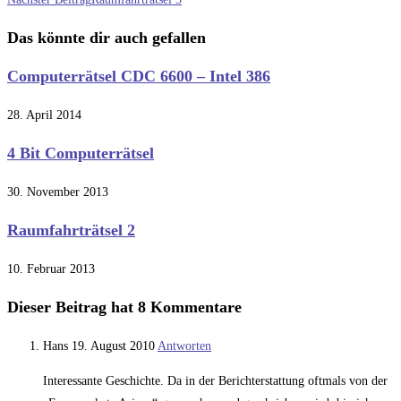
Artikel
ansehen
Das könnte dir auch gefallen
Computerrätsel CDC 6600 – Intel 386
28. April 2014
4 Bit Computerrätsel
30. November 2013
Raumfahrträtsel 2
10. Februar 2013
Dieser Beitrag hat 8 Kommentare
Hans
19. August 2010
Antworten
Interessante Geschichte. Da in der Berichterstattung oftmals von der