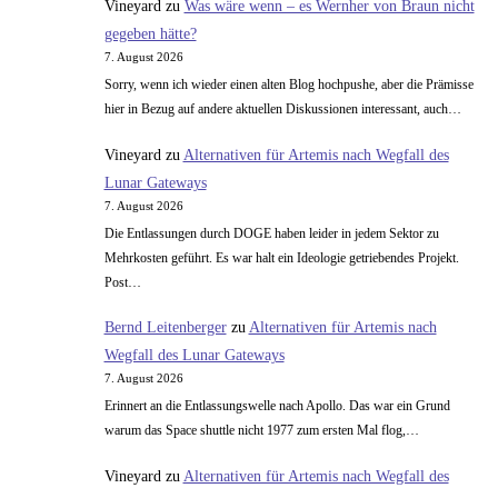
Vineyard
zu
Was wäre wenn – es Wernher von Braun nicht
gegeben hätte?
7. August 2026
Sorry, wenn ich wieder einen alten Blog hochpushe, aber die Prämisse
hier in Bezug auf andere aktuellen Diskussionen interessant, auch…
Vineyard
zu
Alternativen für Artemis nach Wegfall des
Lunar Gateways
7. August 2026
Die Entlassungen durch DOGE haben leider in jedem Sektor zu
Mehrkosten geführt. Es war halt ein Ideologie getriebendes Projekt.
Post…
Bernd Leitenberger
zu
Alternativen für Artemis nach
Wegfall des Lunar Gateways
7. August 2026
Erinnert an die Entlassungswelle nach Apollo. Das war ein Grund
warum das Space shuttle nicht 1977 zum ersten Mal flog,…
Vineyard
zu
Alternativen für Artemis nach Wegfall des