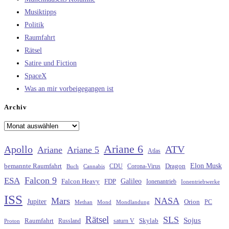
Musiktipps
Politik
Raumfahrt
Rätsel
Satire und Fiction
SpaceX
Was an mir vorbeigegangen ist
Archiv
Archiv
Ariane 6
Apollo
ATV
Ariane
Ariane 5
Atlas
Elon Musk
Dragon
bemannte Raumfahrt
CDU
Buch
Cannabis
Corona-Virus
Falcon 9
ESA
Galileo
FDP
Falcon Heavy
Ionenantrieb
Ionentriebwerke
ISS
Mars
NASA
Jupiter
Orion
Methan
Mond
PC
Mondlandung
Rätsel
SLS
Sojus
Raumfahrt
Russland
saturn V
Skylab
Proton