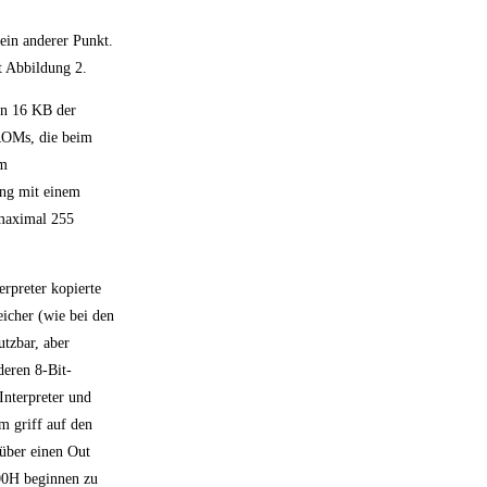
 ein anderer Punkt.
t Abbildung 2.
en 16 KB der
-ROMs, die beim
em
ung mit einem
maximal 255
rpreter kopierte
eicher (wie bei den
utzbar, aber
eren 8-Bit-
Interpreter und
m griff auf den
 über einen Out
000H beginnen zu