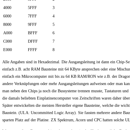
4000
5FFF
3
6000
7FFF
4
8000
9FFF
5
A000
BFFF
6
C000
DFFF
7
E000
FFFF
8
Alle Angaben sind in Hexadezimal. Die Ausgangsleitung ist dann ein Chip-Sel
einfach z.B. acht RAM Bausteine mit 64 KByte ansprechen oder eine Mischun
einfach ein Mikrocomputer mit bis zu 64 KB RAM/RON wie z.B. der Dragon 3
andere Verknüpfungen oder mehr Ausgangsleitungen aufweisen oder man kann s
man neben den Chips ja noch die Bussysteme trennen musste, Tastaturen und 
die damals beliebten Einplatinencomputer von Zeitschriften waren daher übe
Später entwickelten die meisten Hersteller eigene Bausteine, welche die wic
Baustein. (ULA: Uncommitted Logic Array). Sie fassten mehrere andere Baus
sparten Platz auf der Platine. ZX Spektrum, Acorn und CPC hatten solche U