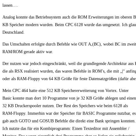
lassen….
Analog konnte das Betriebssystem auch die ROM Erweiterungen im oberen Ber
KB Speicher modern wurden. Beim CPC 6128 wurde das umgesetzt. Ich glaub
Deutschland.
Das Umschalten erfolgte durch Befehle wie OUT A,(BC), wobei BC im zweiten 
RAM/ROM gerade aktiv war.
Der nutzen war jedoch eingeschränkt, weil die grundlegende Architektur aus 
die als RSX realisiert wurden, das waren Befehle in ROM’s, die mit „|“ anf
oder als RAM-Floppy von 64 KB Größe für feste Datensatzgrößen (dafür aber f
Mein CPC 464 hatte eine 512 KB Speichererweiterung von Vortex. Unter
Basic konnte man dort 10 Programme von je 32 KB Größe ablegen und einen
32 KB Druckerspooler nutzen. Der Rest des Speichers wie beim 6128 als
RAM-Floppy. Immerhin war der Speicher für BASIC Programme nutzbar, es
gab auch GOTO und GOSUB Befehle die direkt eine Bank springen konnten.
Ich nutzte das für ein Kombiprogramm: Einen Texteditor mit Assembler /