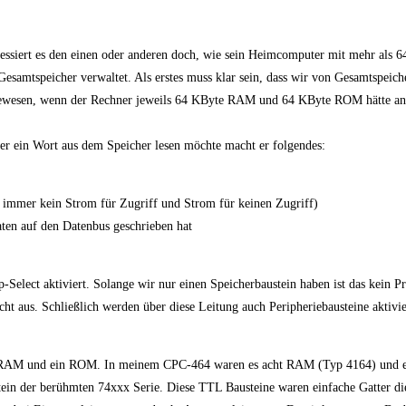
eressiert es den einen oder anderen doch, wie sein Heimcomputer mit mehr als 
samtspeicher verwaltet. Als erstes muss klar sein, dass wir von Gesamtspeiche
 gewesen, wenn der Rechner jeweils 64 KByte RAM und 64 KByte ROM hätte an
er ein Wort aus dem Speicher lesen möchte macht er folgendes:
ht immer kein Strom für Zugriff und Strom für keinen Zugriff)
aten auf den Datenbus geschrieben hat
-Select aktiviert. Solange wir nur einen Speicherbaustein haben ist das kein P
ht aus. Schließlich werden über diese Leitung auch Peripheriebausteine aktivi
e ein RAM und ein ROM. In meinem CPC-464 waren es acht RAM (Typ 4164) und
tein der berühmten 74xxx Serie. Diese TTL Bausteine waren einfache Gatter di