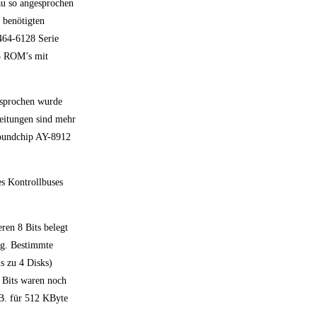
au so angesprochen
 benötigten
464-6128 Serie
55 ROM’s mit
esprochen wurde
eitungen sind mehr
 Soundchip AY-8912
s Kontrollbuses
ren 8 Bits belegt
ng. Bestimmte
is zu 4 Disks)
4 Bits waren noch
.B. für 512 KByte