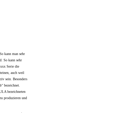
 So kann man sehr
d. So kann sehr
xxx Serie die
teinen, auch weil
tiv sein. Besonders
b“ bezeichnet.
s ULA bezeichneten
zu produzieren und