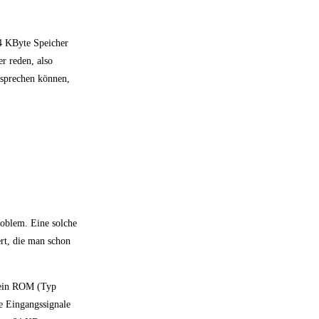
64 KByte Speicher
r reden, also
sprechen können,
roblem. Eine solche
ert, die man schon
 ein ROM (Typ
e Eingangssignale