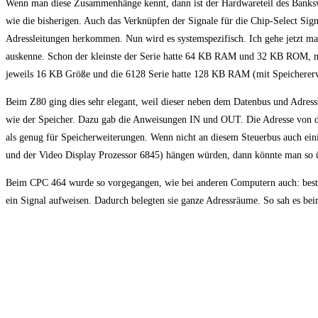
Wenn man diese Zusammenhänge kennt, dann ist der Hardwareteil des Bankswi
wie die bisherigen. Auch das Verknüpfen der Signale für die Chip-Select Sig
Adressleitungen herkommen. Nun wird es systemspezifisch. Ich gehe jetzt 
auskenne. Schon der kleinste der Serie hatte 64 KB RAM und 32 KB ROM, m
jeweils 16 KB Größe und die 6128 Serie hatte 128 KB RAM (mit Speicher
Beim Z80 ging dies sehr elegant, weil dieser neben dem Datenbus und Adress
wie der Speicher. Dazu gab die Anweisungen IN und OUT. Die Adresse von de
als genug für Speicherweiterungen. Wenn nicht an diesem Steuerbus auch ein
und der Video Display Prozessor 6845) hängen würden, dann könnte man so
Beim CPC 464 wurde so vorgegangen, wie bei anderen Computern auch: besti
ein Signal aufweisen. Dadurch belegten sie ganze Adressräume. So sah es be