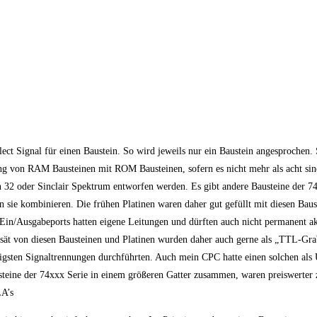
ect Signal für einen Baustein. So wird jeweils nur ein Baustein angesprochen.
g von RAM Bausteinen mit ROM Bausteinen, sofern es nicht mehr als acht sin
2 oder Sinclair Spektrum entworfen werden. Es gibt andere Bausteine der 74
ie kombinieren. Die frühen Platinen waren daher gut gefüllt mit diesen Baus
Ein/Ausgabeports hatten eigene Leitungen und dürften auch nicht permanent ak
rsät von diesen Bausteinen und Platinen wurden daher auch gerne als „TTL-Gra
htigsten Signaltrennungen durchführten. Auch mein CPC hatte einen solchen al
teine der 74xxx Serie in einem größeren Gatter zusammen, waren preiswerter 
LA’s