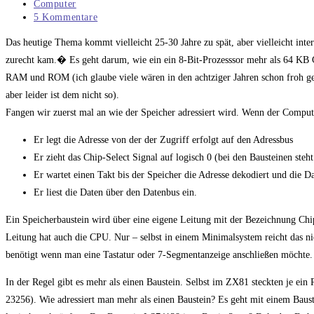
veröffentlicht:
Beitrags-
Computer
Kategorie:
Beitrags-
5 Kommentare
Kommentare:
Das heutige Thema kommt vielleicht 25-30 Jahre zu spät, aber vielleicht int
zurecht kam.� Es geht darum, wie ein ein 8-Bit-Prozesssor mehr als 64 KB Ge
RAM und ROM (ich glaube viele wären in den achtziger Jahren schon froh
aber leider ist dem nicht so).
Fangen wir zuerst mal an wie der Speicher adressiert wird. Wenn der Comput
Er legt die Adresse von der der Zugriff erfolgt auf den Adressbus
Er zieht das Chip-Select Signal auf logisch 0 (bei den Bausteinen ste
Er wartet einen Takt bis der Speicher die Adresse dekodiert und die D
Er liest die Daten über den Datenbus ein.
Ein Speicherbaustein wird über eine eigene Leitung mit der Bezeichnung Chip
Leitung hat auch die CPU. Nur – selbst in einem Minimalsystem reicht das nic
benötigt wenn man eine Tastatur oder 7-Segmentanzeige anschließen möchte.
In der Regel gibt es mehr als einen Baustein. Selbst im ZX81 steckten j
23256). Wie adressiert man mehr als einen Baustein? Es geht mit einem Baus