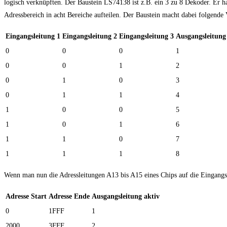
logisch verknüpften. Der Baustein LS74138 ist z.B. ein 3 zu 8 Dekoder. Er 
Adressbereich in acht Bereiche aufteilen. Der Baustein macht dabei folgende
Eingangsleitung 1
Eingangsleitung 2
Eingangsleitung 3
Ausgangsleitung
0
0
0
1
0
0
1
2
0
1
0
3
0
1
1
4
1
0
0
5
1
0
1
6
1
1
0
7
1
1
1
8
Wenn man nun die Adressleitungen A13 bis A15 eines Chips auf die Eingangsle
Adresse Start
Adresse Ende
Ausgangsleitung aktiv
0
1FFF
1
2000
3FFF
2