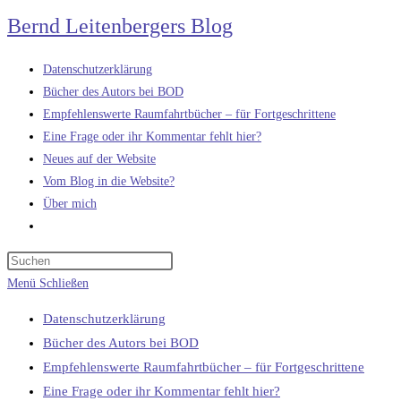
Zum
Bernd Leitenbergers Blog
Inhalt
springen
Datenschutzerklärung
Bücher des Autors bei BOD
Empfehlenswerte Raumfahrtbücher – für Fortgeschrittene
Eine Frage oder ihr Kommentar fehlt hier?
Neues auf der Website
Vom Blog in die Website?
Über mich
Website-
Suche
umschalten
Menü
Schließen
Datenschutzerklärung
Bücher des Autors bei BOD
Empfehlenswerte Raumfahrtbücher – für Fortgeschrittene
Eine Frage oder ihr Kommentar fehlt hier?