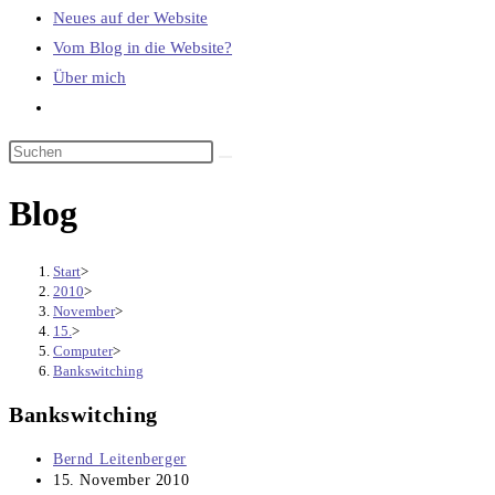
Neues auf der Website
Vom Blog in die Website?
Über mich
Website-
Suche
umschalten
Blog
Start
>
2010
>
November
>
15.
>
Computer
>
Bankswitching
Bankswitching
Beitrags-
Bernd Leitenberger
Autor:
Beitrag
15. November 2010