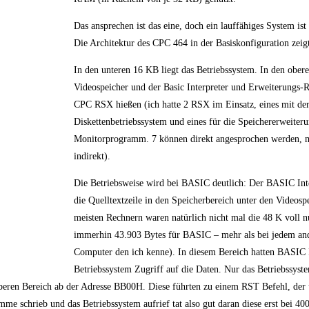
Das ansprechen ist das eine, doch ein lauffähiges System ist
Die Architektur des CPC 464 in der Basiskonfiguration zeig
In den unteren 16 KB liegt das Betriebssystem. In den ober
Videospeicher und der Basic Interpreter und Erweiterungs
CPC RSX hießen (ich hatte 2 RSX im Einsatz, eines mit d
Diskettenbetriebssystem und eines für die Speichererweiter
Monitorprogramm. 7 können direkt angesprochen werden, 
indirekt).
Die Betriebsweise wird bei BASIC deutlich: Der BASIC Inte
die Quelltextzeile in den Speicherbereich unter den Videosp
meisten Rechnern waren natürlich nicht mal die 48 K voll n
immerhin 43.903 Bytes für BASIC – mehr als bei jedem and
Computer den ich kenne). In diesem Bereich hatten BASIC 
Betriebssystem Zugriff auf die Daten. Nur das Betriebssyste
oberen Bereich ab der Adresse BB00H. Diese führten zu einem RST Befehl, der
me schrieb und das Betriebssystem aufrief tat also gut daran diese erst bei 4