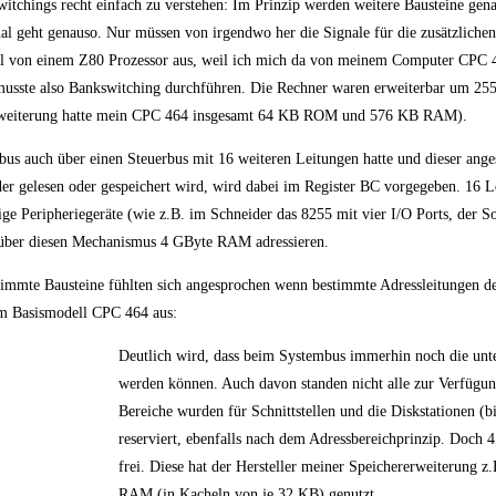
tchings recht einfach zu verstehen: Im Prinzip werden weitere Bausteine gen
nal geht genauso. Nur müssen von irgendwo her die Signale für die zusätzlichen
mal von einem Z80 Prozessor aus, weil ich mich da von meinem Computer CPC 
usste also Bankswitching durchführen. Die Rechner waren erweiterbar um 2
erweiterung hatte mein CPC 464 insgesamt 64 KB ROM und 576 KB RAM).
bus auch über einen Steuerbus mit 16 weiteren Leitungen hatte und dieser ang
r gelesen oder gespeichert wird, wird dabei im Register BC vorgegeben. 16 L
ige Peripheriegeräte (wie z.B. im Schneider das 8255 mit vier I/O Ports, der
 über diesen Mechanismus 4 GByte RAM adressieren.
mmte Bausteine fühlten sich angesprochen wenn bestimmte Adressleitungen de
im Basismodell CPC 464 aus:
Deutlich wird, dass beim Systembus immerhin noch die unte
werden können. Auch davon standen nicht alle zur Verfügu
Bereiche wurden für Schnittstellen und die Diskstationen (b
reserviert, ebenfalls nach dem Adressbereichprinzip. Doch 
frei. Diese hat der Hersteller meiner Speichererweiterung z
RAM (in Kacheln von je 32 KB) genutzt.