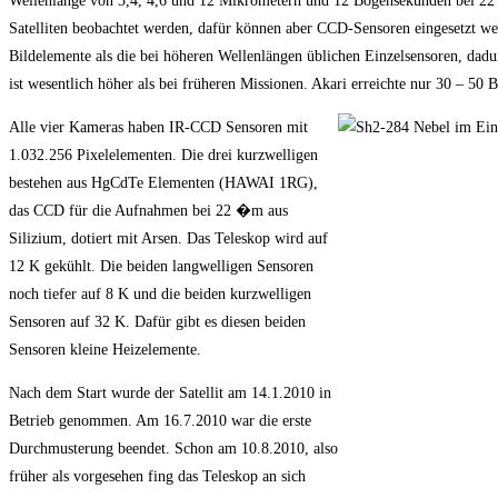
Wellenlänge von 3,4, 4,6 und 12 Mikrometern und 12 Bogensekunden bei 22 M
Satelliten beobachtet werden, dafür können aber CCD-Sensoren eingesetzt werd
Bildelemente als die bei höheren Wellenlängen üblichen Einzelsensoren, dad
ist wesentlich höher als bei früheren Missionen. Akari erreichte nur 30 – 
Alle vier Kameras haben IR-CCD Sensoren mit
1.032.256 Pixelelementen. Die drei kurzwelligen
bestehen aus HgCdTe Elementen (HAWAI 1RG),
das CCD für die Aufnahmen bei 22 �m aus
Silizium, dotiert mit Arsen. Das Teleskop wird auf
12 K gekühlt. Die beiden langwelligen Sensoren
noch tiefer auf 8 K und die beiden kurzwelligen
Sensoren auf 32 K. Dafür gibt es diesen beiden
Sensoren kleine Heizelemente.
Nach dem Start wurde der Satellit am 14.1.2010 in
Betrieb genommen. Am 16.7.2010 war die erste
Durchmusterung beendet. Schon am 10.8.2010, also
früher als vorgesehen fing das Teleskop an sich