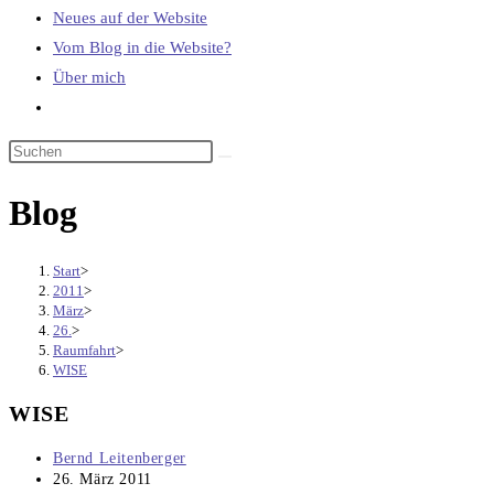
Neues auf der Website
Vom Blog in die Website?
Über mich
Website-
Suche
umschalten
Blog
Start
>
2011
>
März
>
26.
>
Raumfahrt
>
WISE
WISE
Beitrags-
Bernd Leitenberger
Autor:
Beitrag
26. März 2011