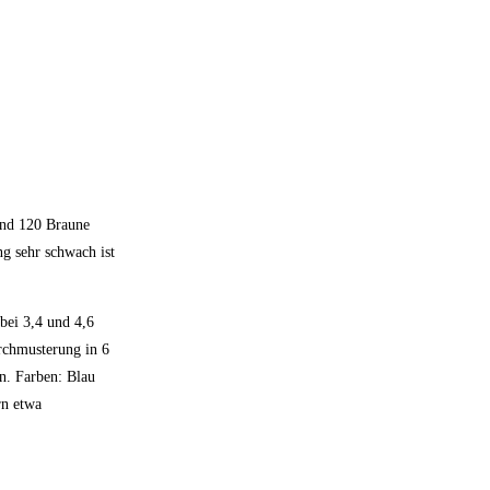
und 120 Braune
g sehr schwach ist
bei 3,4 und 4,6
rchmusterung in 6
n. Farben: Blau
rn etwa