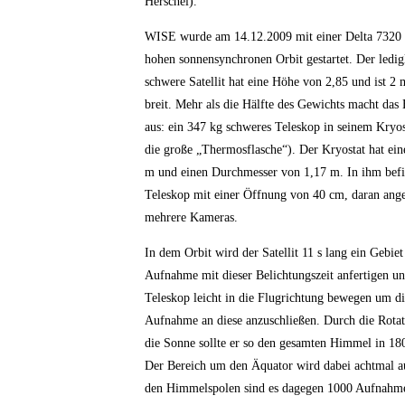
Herschel).
WISE wurde am 14.12.2009 mit einer Delta 7320 
hohen sonnensynchronen Orbit gestartet. Der ledig
schwere Satellit hat eine Höhe von 2,85 und ist 2
breit. Mehr als die Hälfte des Gewichts macht das
aus: ein 347 kg schweres Teleskop in seinem Kryos
die große „Thermosflasche“). Der Kryostat hat ei
m und einen Durchmesser von 1,17 m. In ihm befin
Teleskop mit einer Öffnung von 40 cm, daran ange
mehrere Kameras.
In dem Orbit wird der Satellit 11 s lang ein Gebiet
Aufnahme mit dieser Belichtungszeit anfertigen u
Teleskop leicht in die Flugrichtung bewegen um di
Aufnahme an diese anzuschließen. Durch die Rota
die Sonne sollte er so den gesamten Himmel in 180
Der Bereich um den Äquator wird dabei achtmal 
den Himmelspolen sind es dagegen 1000 Aufnahmen