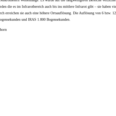
ikrometern Wellenlänge. Es wurde auf die langwelligeren Bereiche verzichtet
en die es im Infrarotbereich auch bis ins mittlere Infrarot gibt – sie haben vi
urch erreichen sie auch eine höhere Ortsauflösung. Die Auflösung von 6 bzw. 
50 Bogensekunden und IRAS 1.800 Bogensekunden.