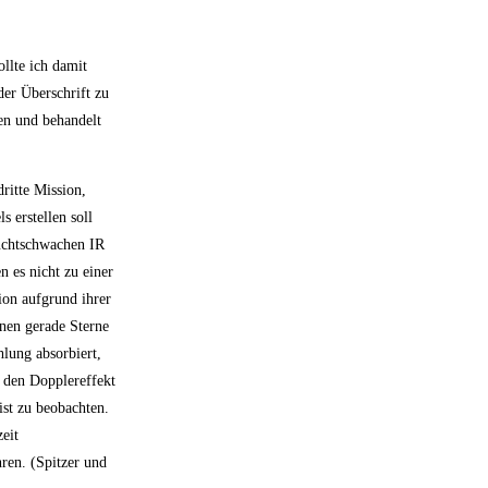
llte ich damit
der Überschrift zu
ten und behandelt
ritte Mission,
 erstellen soll
euchtschwachen IR
 es nicht zu einer
ion aufgrund ihrer
enen gerade Sterne
hlung absorbiert,
h den Dopplereffekt
ist zu beobachten.
zeit
ren. (Spitzer und