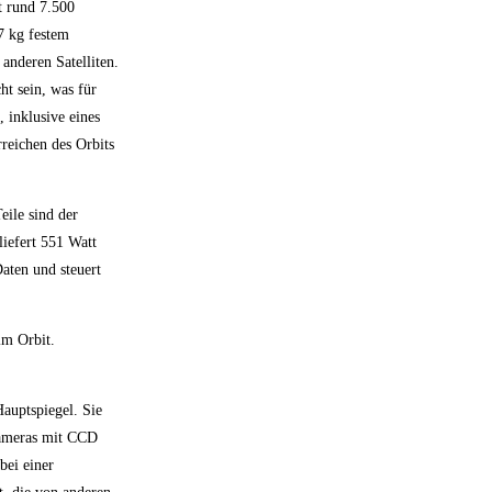
t rund 7.500
7 kg festem
anderen Satelliten.
t sein, was für
, inklusive eines
reichen des Orbits
eile sind der
iefert 551 Watt
aten und steuert
im Orbit.
auptspiegel. Sie
 Kameras mit CCD
bei einer