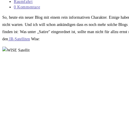
veröffentlicht:
Beitrags-
Raumfahrt
Kategorie:
Beitrags-
0 Kommentare
Kommentare:
So, heute ein neuer Blog mit einem rein informativen Charakter. Einige habe
nicht warten. Und ich will schon ankündigen dass es noch mehr solche Blogs gi
finden ist: Was unter „Satire“ eingeordnet ist, sollte man nicht für allzu e
den
IR-Satelliten
Wise: