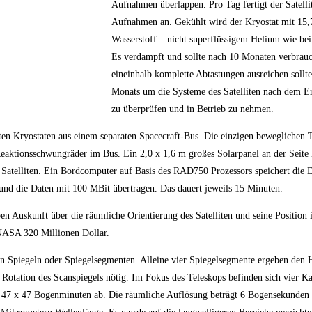
Aufnahmen überlappen. Pro Tag fertigt der Satelli
Aufnahmen an. Gekühlt wird der Kryostat mit 15,
Wasserstoff – nicht superflüssigem Helium wie bei 
Es verdampft und sollte nach 10 Monaten verbrauch
eineinhalb komplette Abtastungen ausreichen sollte
Monats um die Systeme des Satelliten nach dem Er
zu überprüfen und in Betrieb zu nehmen.
en Kryostaten aus einem separaten Spacecraft-Bus. Die einzigen beweglichen T
eaktionsschwungräder im Bus. Ein 2,0 x 1,6 m großes Solarpanel an der Seite l
Satelliten. Ein Bordcomputer auf Basis des RAD750 Prozessors speichert die D
und die Daten mit 100 MBit übertragen. Das dauert jeweils 15 Minuten.
 Auskunft über die räumliche Orientierung des Satelliten und seine Position 
 NASA 320 Millionen Dollar.
en Spiegeln oder Spiegelsegmenten. Alleine vier Spiegelsegmente ergeben den H
e Rotation des Scanspiegels nötig. Im Fokus des Teleskops befinden sich vier
n 47 x 47 Bogenminuten ab. Die räumliche Auflösung beträgt 6 Bogensekunden 