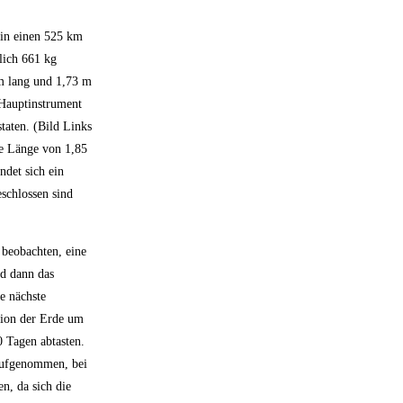
in einen 525 km
lich 661 kg
 m lang und 1,73 m
 Hauptinstrument
taten. (Bild Links
ne Länge von 1,85
det sich ein
schlossen sind
 beobachten, eine
nd dann das
e nächste
tion der Erde um
 Tagen abtasten.
aufgenommen, bei
, da sich die