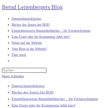
Zum
Bernd Leitenbergers Blog
Inhalt
springen
Datenschutzerklärung
Bücher des Autors bei BOD
Empfehlenswerte Raumfahrtbücher – für Fortgeschrittene
Eine Frage oder ihr Kommentar fehlt hier?
Neues auf der Website
Vom Blog in die Website?
Über mich
Website-
Suche
umschalten
Menü
Schließen
Datenschutzerklärung
Bücher des Autors bei BOD
Empfehlenswerte Raumfahrtbücher – für Fortgeschrittene
Eine Frage oder ihr Kommentar fehlt hier?