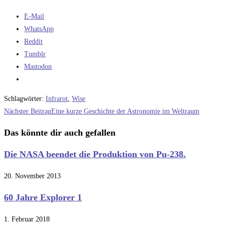
E-Mail
WhatsApp
Reddit
Tumblr
Mastodon
Schlagwörter
:
Infrarot
,
Wise
Weitere
Nächster Beitrag
Eine kurze Geschichte der Astronomie im Weltraum
Artikel
Das könnte dir auch gefallen
ansehen
Die NASA beendet die Produktion von Pu-238.
20. November 2013
60 Jahre Explorer 1
1. Februar 2018