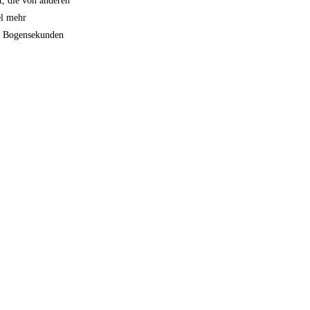
, die von anderen
el mehr
12 Bogensekunden