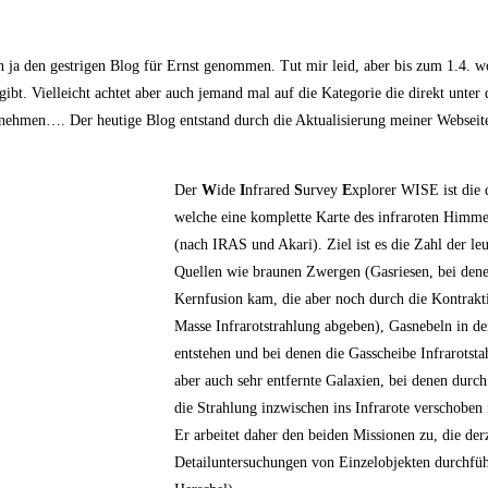
n ja den gestrigen Blog für Ernst genommen. Tut mir leid, aber bis zum 1.4. wo
bt. Vielleicht achtet aber auch jemand mal auf die Kategorie die direkt unter 
rnst nehmen…. Der heutige Blog entstand durch die Aktualisierung meiner Websei
Der
W
ide
I
nfrared
S
urvey
E
xplorer WISE ist die d
welche eine komplette Karte des infraroten Himmels
(nach IRAS und Akari). Ziel ist es die Zahl der l
Quellen wie braunen Zwergen (Gasriesen, bei denen
Kernfusion kam, die aber noch durch die Kontrakt
Masse Infrarotstrahlung abgeben), Gasnebeln in d
entstehen und bei denen die Gasscheibe Infrarotsta
aber auch sehr entfernte Galaxien, bei denen durc
die Strahlung inzwischen ins Infrarote verschoben 
Er arbeitet daher den beiden Missionen zu, die der
Detailuntersuchungen von Einzelobjekten durchfüh