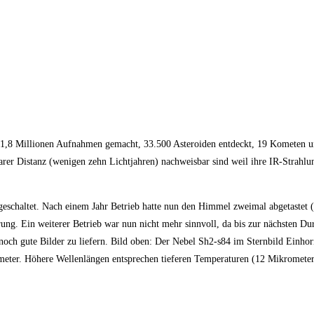
E 1,8 Millionen Aufnahmen gemacht, 33.500 Asteroiden entdeckt, 19 Kometen 
rer Distanz (wenigen zehn Lichtjahren) nachweisbar sind weil ihre IR-Strahlun
geschaltet. Nach einem Jahr Betrieb hatte nun den Himmel zweimal abgetastet (
ng. Ein weiterer Betrieb war nun nicht mehr sinnvoll, da bis zur nächsten Du
noch gute Bilder zu liefern. Bild oben: Der Nebel Sh2-s84 im Sternbild Einhor
eter. Höhere Wellenlängen entsprechen tieferen Temperaturen (12 Mikromete