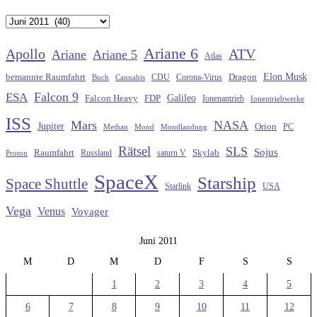
Archiv
Ariane 6
Apollo
ATV
Ariane
Ariane 5
Atlas
Elon Musk
Dragon
bemannte Raumfahrt
CDU
Buch
Cannabis
Corona-Virus
Falcon 9
ESA
Galileo
FDP
Falcon Heavy
Ionenantrieb
Ionentriebwerke
ISS
Mars
NASA
Jupiter
Orion
Methan
Mond
PC
Mondlandung
Rätsel
SLS
Sojus
Raumfahrt
Russland
saturn V
Skylab
Proton
SpaceX
Starship
Space Shuttle
Starlink
USA
Vega
Venus
Voyager
Juni 2011
M
D
M
D
F
S
S
1
2
3
4
5
6
7
8
9
10
11
12