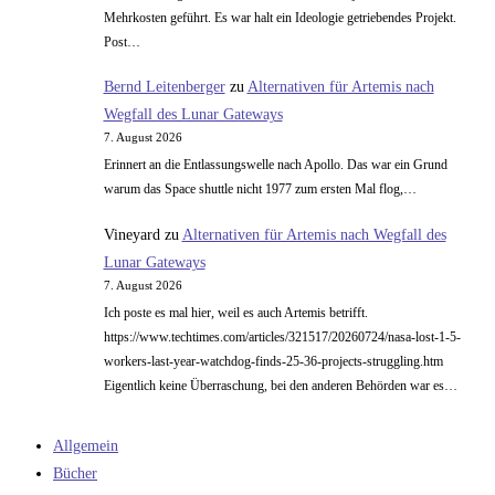
Mehrkosten geführt. Es war halt ein Ideologie getriebendes Projekt.
Post…
Bernd Leitenberger
zu
Alternativen für Artemis nach
Wegfall des Lunar Gateways
7. August 2026
Erinnert an die Entlassungswelle nach Apollo. Das war ein Grund
warum das Space shuttle nicht 1977 zum ersten Mal flog,…
Vineyard
zu
Alternativen für Artemis nach Wegfall des
Lunar Gateways
7. August 2026
Ich poste es mal hier, weil es auch Artemis betrifft.
https://www.techtimes.com/articles/321517/20260724/nasa-lost-1-5-
workers-last-year-watchdog-finds-25-36-projects-struggling.htm
Eigentlich keine Überraschung, bei den anderen Behörden war es…
Allgemein
Bücher