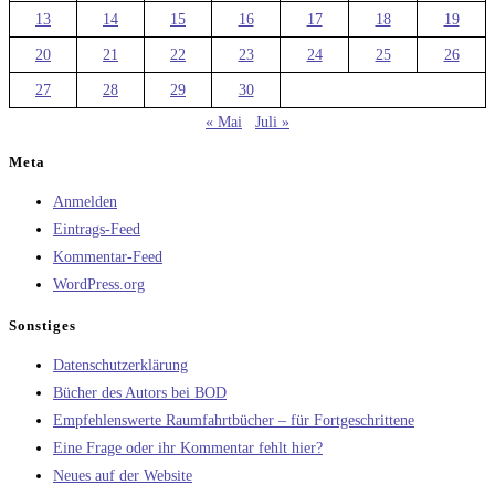
13
14
15
16
17
18
19
20
21
22
23
24
25
26
27
28
29
30
« Mai
Juli »
Meta
Anmelden
Eintrags-Feed
Kommentar-Feed
WordPress.org
Sonstiges
Datenschutzerklärung
Bücher des Autors bei BOD
Empfehlenswerte Raumfahrtbücher – für Fortgeschrittene
Eine Frage oder ihr Kommentar fehlt hier?
Neues auf der Website