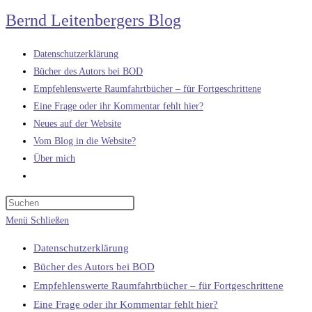
Zum
Bernd Leitenbergers Blog
Inhalt
springen
Datenschutzerklärung
Bücher des Autors bei BOD
Empfehlenswerte Raumfahrtbücher – für Fortgeschrittene
Eine Frage oder ihr Kommentar fehlt hier?
Neues auf der Website
Vom Blog in die Website?
Über mich
Website-
Suche
umschalten
Menü
Schließen
Datenschutzerklärung
Bücher des Autors bei BOD
Empfehlenswerte Raumfahrtbücher – für Fortgeschrittene
Eine Frage oder ihr Kommentar fehlt hier?