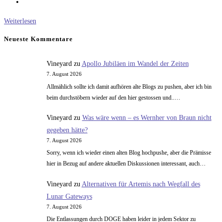
Intelligentes
Weiterlesen
Leben
Neueste Kommentare
auf
dem
Vineyard
zu
Apollo Jubiläen im Wandel der Zeiten
Mars
7. August 2026
–
Allmählich sollte ich damit aufhören alte Blogs zu pushen, aber ich bin
Teil
beim durchstöbern wieder auf den hier gestossen und..…
2
Vineyard
zu
Was wäre wenn – es Wernher von Braun nicht
gegeben hätte?
7. August 2026
Sorry, wenn ich wieder einen alten Blog hochpushe, aber die Prämisse
hier in Bezug auf andere aktuellen Diskussionen interessant, auch…
Vineyard
zu
Alternativen für Artemis nach Wegfall des
Lunar Gateways
7. August 2026
Die Entlassungen durch DOGE haben leider in jedem Sektor zu