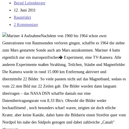
Beitrags-
Bernd Leitenberger
Autor:
Beitrag
12. Juni 2011
veröffentlicht:
Beitrags-
Raumfahrt
Kategorie:
Beitrags-
2 Kommentare
Kommentare:
Nachdem von 1960 bis 1964 schon zwei
Generationen von Raumsonden verloren gingen, schaffte es 1964 die siebte
zum Mars gestartete Sonde auch am Mars anzukommen. Mariner 4 hatte
eigentlich nur ein marsspezifisches� Experiment, eine TV-Kamera. Alle
anderen Experimente maßen Strahlung, Teilchen, Stäube und Magnetfelder.
Die Kamera wurde in rund 15.000 km Entfernung aktiviert und
übermittelte 22 Bilder. So viele passten nicht auf das Magnetband, sodass es
vom 22.sten Bild nur 22 Zeilen gab. Die Bilder wurden dann langsam
übertragen – das NASA DSN schaffte damals nur eine
Datenübertragungsrate von 8,33 Bit/s. Obwohl die Bilder weder
hochauflösend , noch besonders scharf waren, zeigten sie doch etliche
Krater, aber keine Kanäle, dabei hatte die Bildserie einen Streifen quer vom
Nordpol bis nahe des Südpols gezogen und dabei zahlreiche „Canali“