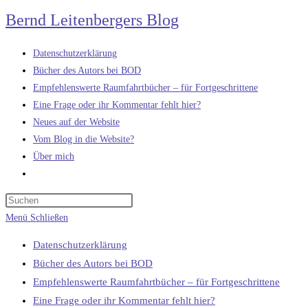
Zum
Bernd Leitenbergers Blog
Inhalt
springen
Datenschutzerklärung
Bücher des Autors bei BOD
Empfehlenswerte Raumfahrtbücher – für Fortgeschrittene
Eine Frage oder ihr Kommentar fehlt hier?
Neues auf der Website
Vom Blog in die Website?
Über mich
Website-
Suche
umschalten
Menü
Schließen
Datenschutzerklärung
Bücher des Autors bei BOD
Empfehlenswerte Raumfahrtbücher – für Fortgeschrittene
Eine Frage oder ihr Kommentar fehlt hier?