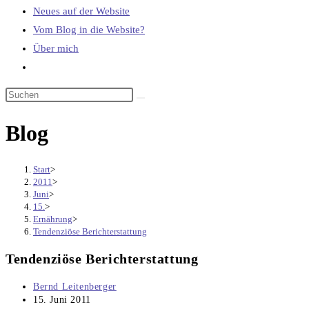
Neues auf der Website
Vom Blog in die Website?
Über mich
Website-
Suche
umschalten
Blog
Start
>
2011
>
Juni
>
15.
>
Ernährung
>
Tendenziöse Berichterstattung
Tendenziöse Berichterstattung
Beitrags-
Bernd Leitenberger
Autor:
Beitrag
15. Juni 2011