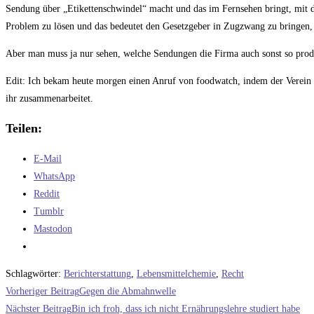
Sendung über „Etikettenschwindel“ macht und das im Fernsehen bringt, mit 
Problem zu lösen und das bedeutet den Gesetzgeber in Zugzwang zu bringen, 
Aber man muss ja nur sehen, welche Sendungen die Firma auch sonst so pro
Edit: Ich bekam heute morgen einen Anruf von foodwatch, indem der Verein m
ihr zusammenarbeitet.
Teilen:
E-Mail
WhatsApp
Reddit
Tumblr
Mastodon
Schlagwörter
:
Berichterstattung
,
Lebensmittelchemie
,
Recht
Weitere
Vorheriger Beitrag
Gegen die Abmahnwelle
Artikel
Nächster Beitrag
Bin ich froh, dass ich nicht Ernährungslehre studiert habe