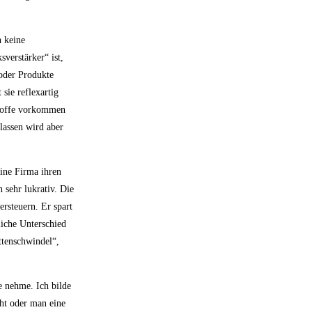
h keine
verstärker“ ist,
 oder Produkte
sie reflexartig
stoffe vorkommen
lassen wird aber
eine Firma ihren
 sehr lukrativ. Die
ersteuern. Er spart
liche Unterschied
ttenschwindel“,
e nehme. Ich bilde
cht oder man eine