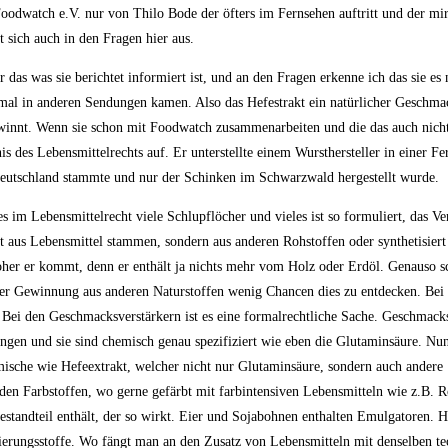
Foodwatch e.V. nur von Thilo Bode der öfters im Fernsehen auftritt und der mir
t sich auch in den Fragen hier aus.
das was sie berichtet informiert ist, und an den Fragen erkenne ich das sie es ni
mal in anderen Sendungen kamen. Also das Hefestrakt ein natürlicher Geschmac
winnt. Wenn sie schon mit Foodwatch zusammenarbeiten und die das auch nicht 
is des Lebensmittelrechts auf. Er unterstellte einem Wursthersteller in einer F
eutschland stammte und nur der Schinken im Schwarzwald hergestellt wurde.
es im Lebensmittelrecht viele Schlupflöcher und vieles ist so formuliert, das Ve
t aus Lebensmittel stammen, sondern aus anderen Rohstoffen oder synthetisiert 
 woher er kommt, denn er enthält ja nichts mehr vom Holz oder Erdöl. Genauso 
 der Gewinnung aus anderen Naturstoffen wenig Chancen dies zu entdecken. Bei s
. Bei den Geschmacksverstärkern ist es eine formalrechtliche Sache. Geschmacks
ngen und sie sind chemisch genau spezifiziert wie eben die Glutaminsäure. Nun 
mische wie Hefeextrakt, welcher nicht nur Glutaminsäure, sondern auch andere
den Farbstoffen, wo gerne gefärbt mit farbintensiven Lebensmitteln wie z.B. R
Bestandteil enthält, der so wirkt. Eier und Sojabohnen enthalten Emulgatoren. He
vierungsstoffe. Wo fängt man an den Zusatz von Lebensmitteln mit denselben t