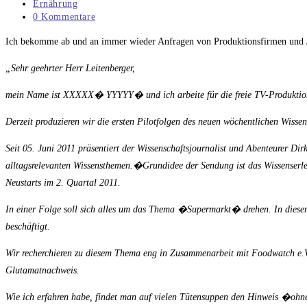
veröffentlicht:
Beitrags-
Ernährung
Kategorie:
Beitrags-
0 Kommentare
Kommentare:
Ich bekomme ab und an immer wieder Anfragen von Produktionsfirmen und Jo
„Sehr geehrter Herr Leitenberger,
mein Name ist XXXXX� YYYYY� und ich arbeite für die freie TV-Produktions
Derzeit produzieren wir die ersten Pilotfolgen des neuen wöchentlichen Wisse
Seit 05. Juni 2011 präsentiert der Wissenschaftsjournalist und Abenteurer D
alltagsrelevanten Wissensthemen.�Grundidee der Sendung ist das Wissenserleb
Neustarts im 2. Quartal 2011.
In einer Folge soll sich alles um das Thema �Supermarkt� drehen. In die
beschäftigt.
Wir recherchieren zu diesem Thema eng in Zusammenarbeit mit Foodwatch e.V.
Glutamatnachweis.
Wie ich erfahren habe, findet man auf vielen Tütensuppen den Hinweis �ohne 