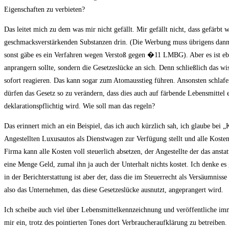
Eigenschaften zu verbieten?
Das leitet mich zu dem was mir nicht gefällt. Mir gefällt nicht, dass gefärbt w
geschmacksverstärkenden Substanzen drin. (Die Werbung muss übrigens dann z
sonst gäbe es ein Verfahren wegen Verstoß gegen �11 LMBG). Aber es ist ebe
anprangern sollte, sondern die Gesetzeslücke an sich. Denn schließlich das w
sofort reagieren. Das kann sogar zum Atomausstieg führen. Ansonsten schlaf
dürfen das Gesetz so zu verändern, dass dies auch auf färbende Lebensmittel 
deklarationspflichtig wird. Wie soll man das regeln?
Das erinnert mich an ein Beispiel, das ich auch kürzlich sah, ich glaube bei
Angestellten Luxusautos als Dienstwagen zur Verfügung stellt und alle Kosten 
Firma kann alle Kosten voll steuerlich absetzen, der Angestellte der das ans
eine Menge Geld, zumal ihn ja auch der Unterhalt nichts kostet. Ich denke es
in der Berichterstattung ist aber der, dass die im Steuerrecht als Versäumnis
also das Unternehmen, das diese Gesetzeslücke ausnutzt, angeprangert wird.
Ich scheibe auch viel über Lebensmittelkennzeichnung und veröffentliche i
mir ein, trotz des pointierten Tones dort Verbraucheraufklärung zu betreiben.