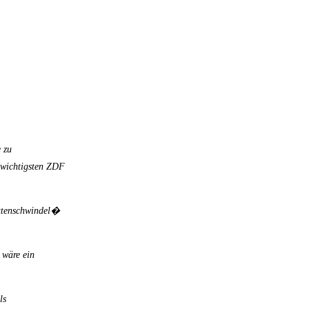
 zu
r wichtigsten ZDF
ettenschwindel�
 wäre ein
ls