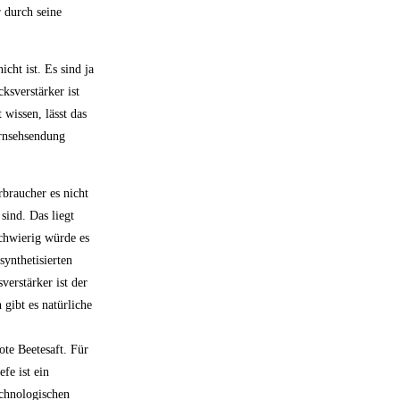
 durch seine
cht ist. Es sind ja
ksverstärker ist
wissen, lässt das
ernsehsendung
rbraucher es nicht
sind. Das liegt
schwierig würde es
ynthetisierten
verstärker ist der
gibt es natürliche
ote Beetesaft. Für
fe ist ein
echnologischen