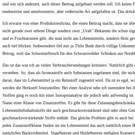
und wie sich andeutet, auch dieser Beitrag aufgebaut werden soll. Ich kenne 
tendenziöse und uninformierte, aber reißerische Art aufgefallen ist. Das drück
Ich erwarte von einer Produktionsfirma, die einen Beitrag macht, dass sie über 
nicht gerade zwei seltene Dinge sondern zwei „Uralt“-Bekannte die schon zig
und es Fruchtaromen gibt, die man nicht aus Lebensmitteln, sondern Holz ge
auch tief blicken. Insbesondere fiel mir ja Thilo Bode durch völlige Unkenntn
Betrug, weil das Schweinefleisch für den Schwarzwälder Schinken aus Nordd
Das ist das was ich an vielen Verbrauchersendungen kritisiere. Natürlich gibt 
verstehen. So, dass als Aromastoffe auch Substanzen zugelassen sind, die nich
daran, dass im Lebensmittel ja ein Reinstoff zugesetzt wird. Da ist es egal,
werden die Herkunft festzustellen. Bei einer Analyse sehe ich zumindest bei
Stoffen ging es noch mit einer Isotopenanalyse die jedoch sehr aufwendig ist
Name einer Klasse von Zusatzstoffen. Es gibt für diese Zulassungsbeschränku
Lebensmittelinhaltsstoffe die auch geschmacksverstärkend sind oder eben Ge
geschmacksverstärkende Stoffe enthält. Das gleiche Problem gibt es auch bei 
jeden Zusatzstoffklasse finden sie ein Lebensmittel das auch natürlich einen 
natürliches Backtriebmittel. Vogelbeeren und Heidelbeeren enthalten Konser