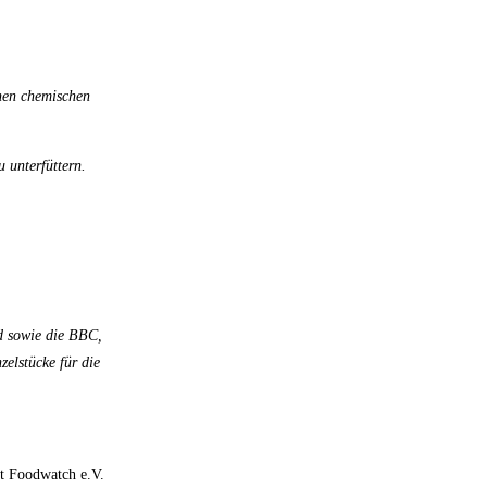
inen chemischen
 unterfüttern.
d sowie die BBC,
elstücke für die
st Foodwatch e.V.