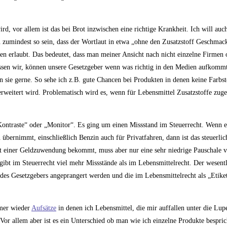
ird, vor allem ist das bei Brot inzwischen eine richtige Krankheit. Ich will auc
umindest so sein, dass der Wortlaut in etwa „ohne den Zusatzstoff Geschmacks
n erlaubt. Das bedeutet, dass man meiner Ansicht nach nicht einzelne Firmen
issen wir, können unsere Gesetzgeber wenn was richtig in den Medien aufkommt 
en sie gerne. So sehe ich z.B. gute Chancen bei Produkten in denen keine Farb
erweitert wird. Problematisch wird es, wenn für Lebensmittel Zusatzstoffe zuge
 „Kontraste“ oder „Monitor“. Es ging um einen Missstand im Steuerrecht. Wenn 
übernimmt, einschließlich Benzin auch für Privatfahren, dann ist das steuerlich
tatt einer Geldzuwendung bekommt, muss aber nur eine sehr niedrige Pauschale v
 gibt im Steuerrecht viel mehr Missstände als im Lebensmittelrecht. Der wesent
se des Gesetzgebers angeprangert werden und die im Lebensmittelrecht als „Etike
mmer wieder
Aufsätze
in denen ich Lebensmittel, die mir auffallen unter die Lup
 Vor allem aber ist es ein Unterschied ob man wie ich einzelne Produkte bespri