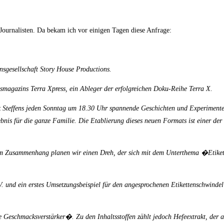
urnalisten. Da bekam ich vor einigen Tagen diese Anfrage:
gesellschaft Story House Productions.
nsmagazins Terra Xpress, ein Ableger der erfolgreichen Doku-Reihe Terra X.
irk Steffens jeden Sonntag um 18.30 Uhr spannende Geschichten und Experimente
nis für die ganze Familie. Die Etablierung dieses neuen Formats ist einer de
sem Zusammenhang planen wir einen Dreh, der sich mit dem Unterthema �Etik
 und ein erstes Umsetzungsbeispiel für den angesprochenen Etikettenschwindel
Geschmacksverstärker�. Zu den Inhaltsstoffen zählt jedoch Hefeextrakt, der a