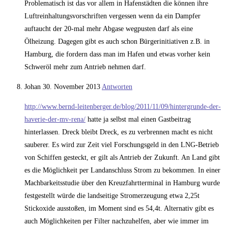
Problematisch ist das vor allem in Hafenstädten die können ihre
Luftreinhaltungsvorschriften vergessen wenn da ein Dampfer
auftaucht der 20-mal mehr Abgase wegpusten darf als eine
Ölheizung. Dagegen gibt es auch schon Bürgerinitiativen z.B. in
Hamburg, die fordern dass man im Hafen und etwas vorher kein
Schweröl mehr zum Antrieb nehmen darf.
Johan
30. November 2013
Antworten
http://www.bernd-leitenberger.de/blog/2011/11/09/hintergrunde-der-
haverie-der-mv-rena/
hatte ja selbst mal einen Gastbeitrag
hinterlassen. Dreck bleibt Dreck, es zu verbrennen macht es nicht
sauberer. Es wird zur Zeit viel Forschungsgeld in den LNG-Betrieb
von Schiffen gesteckt, er gilt als Antrieb der Zukunft. An Land gibt
es die Möglichkeit per Landanschluss Strom zu bekommen. In einer
Machbarkeitsstudie über den Kreuzfahrtterminal in Hamburg wurde
festgestellt würde die landseitige Stromerzeugung etwa 2,25t
Stickoxide ausstoßen, im Moment sind es 54,4t. Alternativ gibt es
auch Möglichkeiten per Filter nachzuhelfen, aber wie immer im