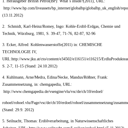
1. Herausgeber British Petrol(BP): What`s inside?(2011), URL:
http://www.bp.com/liveassets/bp_internet/globalbp/globalbp_uk_english/rep
(13.11.2012)
2. Schmidt, Karl-Heinz/Romey, Ingo: Kohle-Erdöl-Erdgas, Chemie und
Technik, Würzburg, 1981, S. 39-47, 71-76, 82-87, 92-96
3. Ecker, Alfred: Kohlenwasserstoffe(2011) in: CHEMISCHE
TECHNOLOGIE IV,
URL:http://www.jku.at/cto/content/e34502/e116151/e116215/ErdluProdukte
S. 2-7, 11-15 (Stand: 24.10.2012)
4. Kuhlmann, Arne/Medra, Edina/Necke, Mandus/Rößner, Frank:
Zusammensetzung, in: chemgapedia, URL:
http://www.chemgapedia.de/vsengine/vlu/vsc/de/ch/10/erdoel/
rohoel/rohoel.vlu/Page/vsc/de/ch/10/erdoel/rohoel/zusammensetzung/zusamm
(Stand: 29.9. 2012)
5. Seilnacht, Thomas: Erdölverarbeitung, in Naturwissenschaftliches