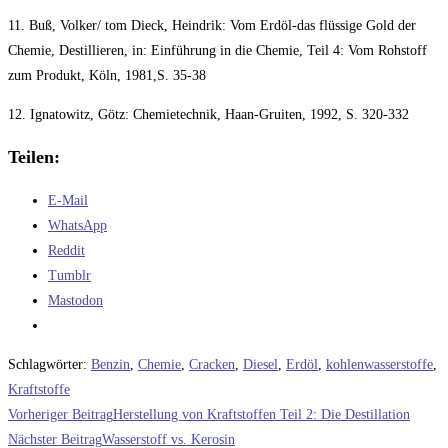
11. Buß, Volker/ tom Dieck, Heindrik: Vom Erdöl-das flüssige Gold der
Chemie, Destillieren, in: Einführung in die Chemie, Teil 4: Vom Rohstoff
zum Produkt, Köln, 1981,S. 35-38
12. Ignatowitz, Götz: Chemietechnik, Haan-Gruiten, 1992, S. 320-332
Teilen:
E-Mail
WhatsApp
Reddit
Tumblr
Mastodon
Schlagwörter
:
Benzin
,
Chemie
,
Cracken
,
Diesel
,
Erdöl
,
kohlenwasserstoffe
,
Kraftstoffe
Weitere
Vorheriger Beitrag
Herstellung von Kraftstoffen Teil 2: Die Destillation
Artikel
Nächster Beitrag
Wasserstoff vs. Kerosin