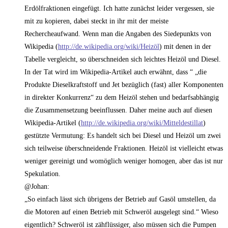
Erdölfraktionen eingefügt. Ich hatte zunächst leider vergessen, sie
mit zu kopieren, dabei steckt in ihr mit der meiste
Rechercheaufwand. Wenn man die Angaben des Siedepunkts von
Wikipedia (
http://de.wikipedia.org/wiki/Heizöl
) mit denen in der
Tabelle vergleicht, so überschneiden sich leichtes Heizöl und Diesel.
In der Tat wird im Wikipedia-Artikel auch erwähnt, dass “ „die
Produkte Dieselkraftstoff und Jet bezüglich (fast) aller Komponenten
in direkter Konkurrenz“ zu dem Heizöl stehen und bedarfsabhängig
die Zusammensetzung beeinflussen. Daher meine auch auf diesen
Wikipedia-Artikel (
http://de.wikipedia.org/wiki/Mitteldestillat
)
gestützte Vermutung: Es handelt sich bei Diesel und Heizöl um zwei
sich teilweise überschneidende Fraktionen. Heizöl ist vielleicht etwas
weniger gereinigt und womöglich weniger homogen, aber das ist nur
Spekulation.
@Johan:
„So einfach lässt sich übrigens der Betrieb auf Gasöl umstellen, da
die Motoren auf einen Betrieb mit Schweröl ausgelegt sind.“ Wieso
eigentlich? Schweröl ist zähflüssiger, also müssen sich die Pumpen