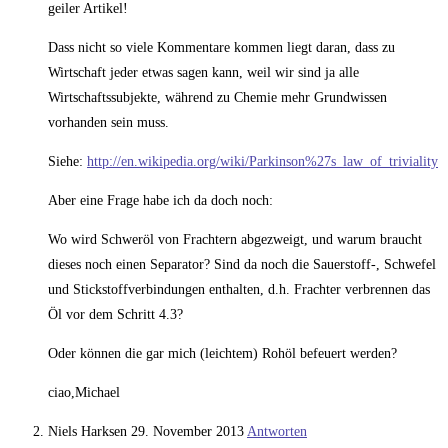
geiler Artikel!
Dass nicht so viele Kommentare kommen liegt daran, dass zu
Wirtschaft jeder etwas sagen kann, weil wir sind ja alle
Wirtschaftssubjekte, während zu Chemie mehr Grundwissen
vorhanden sein muss.
Siehe:
http://en.wikipedia.org/wiki/Parkinson%27s_law_of_triviality
Aber eine Frage habe ich da doch noch:
Wo wird Schweröl von Frachtern abgezweigt, und warum braucht
dieses noch einen Separator? Sind da noch die Sauerstoff-, Schwefel
und Stickstoffverbindungen enthalten, d.h. Frachter verbrennen das
Öl vor dem Schritt 4.3?
Oder können die gar mich (leichtem) Rohöl befeuert werden?
ciao,Michael
Niels Harksen
29. November 2013
Antworten