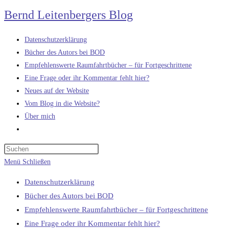
Zum
Bernd Leitenbergers Blog
Inhalt
springen
Datenschutzerklärung
Bücher des Autors bei BOD
Empfehlenswerte Raumfahrtbücher – für Fortgeschrittene
Eine Frage oder ihr Kommentar fehlt hier?
Neues auf der Website
Vom Blog in die Website?
Über mich
Website-
Suche
umschalten
Menü
Schließen
Datenschutzerklärung
Bücher des Autors bei BOD
Empfehlenswerte Raumfahrtbücher – für Fortgeschrittene
Eine Frage oder ihr Kommentar fehlt hier?