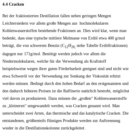
4.4 Cracken
Bei der fraktionierten Destillation fallen neben geringen Mengen
Leichtersiedern vor allem große Mengen aus hochmolekularen
Kohlenwasserstoffen bestehende Fraktionen an. Dies wird klar, wenn man
bedenkt, dass eine typische mittlere Molmasse von Erdöl etwa 400 g/mol
beträgt, die von schwerem Benzin (C
H
siehe Tabelle Erdölfraktionen)
12
26,
dagegen nur 171g/mol. Benötigt werden jedoch vor allem die
Niedermolekularen, welche für die Verwendung als Kraftstoff
beispielsweise wegen ihrer guten Förderbarkeit geeignet sind und nicht wie
etwa Schweröl vor der Verwendung zur Senkung der Viskosität erhitzt
werden müssen. Bedingt durch den hohen Bedarf an den erstgenannten und
den dadurch höheren Preisen ist die Raffinerie natürlich bestrebt, möglichst
viel davon zu produzieren. Dazu müssen die „großen“ Kohlenwasserstoffe
zu „kleineren“ umgewandelt werden, was Cracken genannt wird. Man
unterscheidet zwei Arten, das thermische und das katalytische Cracken. Die
entstandenen, größtenteils flüssigen Produkte werden zur Auftrennung
wieder in die Destillationskolonne zurückgeleitet.