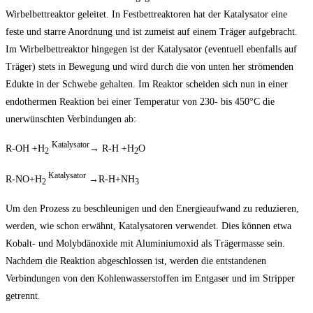
Wirbelbettreaktor geleitet. In Festbettreaktoren hat der Katalysator eine
feste und starre Anordnung und ist zumeist auf einem Träger aufgebracht.
Im Wirbelbettreaktor hingegen ist der Katalysator (eventuell ebenfalls auf
Träger) stets in Bewegung und wird durch die von unten her strömenden
Edukte in der Schwebe gehalten. Im Reaktor scheiden sich nun in einer
endothermen Reaktion bei einer Temperatur von 230- bis 450°C die
unerwünschten Verbindungen ab:
Katalysator
R-OH +H
→
R-H +H
O
2
2
Katalysator
R-NO+H
→
R-H+NH
2
3
Um den Prozess zu beschleunigen und den Energieaufwand zu reduzieren,
werden, wie schon erwähnt, Katalysatoren verwendet. Dies können etwa
Kobalt- und Molybdänoxide mit Aluminiumoxid als Trägermasse sein.
Nachdem die Reaktion abgeschlossen ist, werden die entstandenen
Verbindungen von den Kohlenwasserstoffen im Entgaser und im Stripper
getrennt.