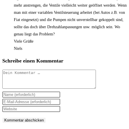
mehr anstrengen, die Ventile vielleicht weiter geöffnet werden. Wenn
man mit einer variablen Ventilsteuerung arbeitet (bei Autos z.B. von
Fiat eingesetzt) und die Pumpen nicht unverstellbar gekoppelt sind,
sollte das doch über Drehzahlanpassungen usw. möglich sein. Wo
genau liegt das Problem?
Viele Grüße
Niels
Schreibe einen Kommentar
Kommentar
Gib
deinen
Gib
Namen
deine
Gib
oder
E-
deine
Benutzernamen
Mail-
Website-