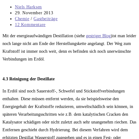
Beitrags-
Niels Harksen
Autor:
Beitrag
29. November 2013
veröffentlicht:
Beitrags-
Chemie
/
Gastbeiträge
Kategorie:
Beitrags-
12 Kommentare
Kommentare:
Mit der energieaufwändigen Destillation (siehe
gestriger Blog
)ist man leider
noch lange nicht am Ende der Herstellungskette angelangt. Der Weg zum
Kraftstoff ist immer noch weit, denn es befinden sich noch unerwünschte
Verbindungen im Erdöl.
4.3 Reinigung der Destillate
In Erdöl sind noch Sauerstoff-, Schwefel und Stickstoffverbindungen
enthalten. Diese müssen entfernt werden, da sie beispielsweise den
Energiegehalt der Kraftstoffe reduzieren, umweltschädlich sein können, in
späteren Verarbeitungsschritten wie z.B. dem katalytischen Cracken den
Katalysator schädigen oder nicht zuletzt auch sehr unangenehm riechen. Das
Entfernen geschieht durch Hydrierung. Bei diesem Verfahren wird dem
erhitzten Destillat Wasserstoff zugegeben und es in einen Fest- oder