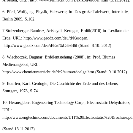
Arbeiten, URL: http://www.seilnacht.com/Lexikon/erdoel.html (5.11.2012).
6. Pfeil, Wolfgang: Physik, Heizwerte, in: Das große Tafelwerk, interaktiv,
Berlin 2009, S.102
7.Stolzenberger-Ramirez, Arisleydi: Kerogen, Erdöl(2010) in: Lexikon der
Erde, URL: http://www.geodz.com/deu/d/Kerogen,
http://www.geodz.com/deu/d/Erd%C3%B6l (Stand: 8.10. 2012)
8. Wiechoczek, Dagmar; Erdölentstehung (2008), in: Prof. Blumes
Medienangebot; URL:
http://www.chemieunterricht.de/dc2/auto/erdoelge.htm (Stand: 9.10.2012)
9. Beurlen, Karl: Geologie, Die Geschichte der Erde und des Lebens,
Stuttgart, 1978, S.74
10. Herausgeber:
Engeneering Technology Corp., Electrostatic Dehydrators,
URL:
http://www.engtechinc.com/documents/ETI%20Electrostatic%20Brochure.pd
(Stand 13.11.2012)