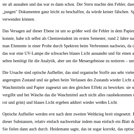
sie alt aussahen und das war es dann schon. Der Stern machte den Fehler, dass
„jungen“ Dokumenten ganz leicht zu beschaffen, da würde keiner fälschen. Sp
verwenden können.
Das Versagen auf dieser Ebene ist um so größer weil die Fehler in dem Papie
konnte, habe ich selbst als Chemiestudent im ersten Semester, rund 2 Jahre 
man Elemente in einer Probe durch Spektren beim Verbrennen nachwies, da d
das war eine UV-Lampe die schwaches blaues Licht aussandte und für einen 
selten benötigt für die Analytik, aber um die Messergebnisse zu notieren – un
Die Ursache sind optische Aufheller, das sind organische Stoffe aus sehr viel
angeregten Zustand und sie geben beim Verlassen des Zustands wieder Licht a
Waschmitteln und Papier zugesetzt um den gleichen Effekt zu bewirken: sie sol
vergilbt und bei Wäsche das die Waschmittel auch nicht alles rausbekommen
rot und grün) und blaues Licht ergeben addiert wieder weißes Licht.
Optische Aufheller werden erst nach dem zweiten Weltkrieg breit eingesetzt.
dieser Substanzen, relativ einfach nachweisbar indem man einfach ein Blatt
Sie fielen dann auch durch. Heidemann sagte, das ist sogar korrekt, das optis