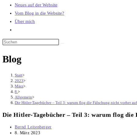
Neues auf der Website
Vom Blog in die Website?
Über mich
Website-
Suche
umschalten
Blog
Start
>
2023
>
März
>
8.
>
Allgemein
>
Die Hitler-Tagebücher – Teil 3: warum flog die Fälschung nicht vorher au
Die Hitler-Tagebücher – Teil 3: warum flog die
Beitrags-
Bernd Leitenberger
Autor:
Beitrag
8. März 2023