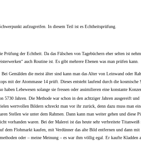
chwerpunkt aufzugreifen. In diesem Teil ist es Echtheitsprüfung.
 Prüfung der Echtheit. Da das Fälschen von Tagebüchern eher selten ist nehme
eisterwerken“ auch Routine ist. Es gibt mehrere Ebenen was man prüfen kann.
n. Bei Gemälden die meist älter sind kann man das Alter von Leinwand oder R
ps mit der Atommasse 14 prüft. Dieses entsteht laufend durch die kosmische S
aben Lebewesen solange sie fressen oder assimilieren eine konstante Konzen
on 5730 Jahren. Die Methode war schon in den achtziger Jahren ausgereift und R
vielen wertvollen Bildern schreckt man vor ihr zurück, denn dazu muss man ein
tbaren Stellen wie unter dem Rahmen. Dann kann man weiter gehen und diese P
icht vorhanden waren. Bei der Malerei ist das heute sehr verbreitete Titanweiß
auf dem Flohmarkt kaufen, mit Verdünner das alte Bild entfernen und dann mit 
methoden oder – meine Meinung – es war ihm völlig egal. Er kaufte Kladden 