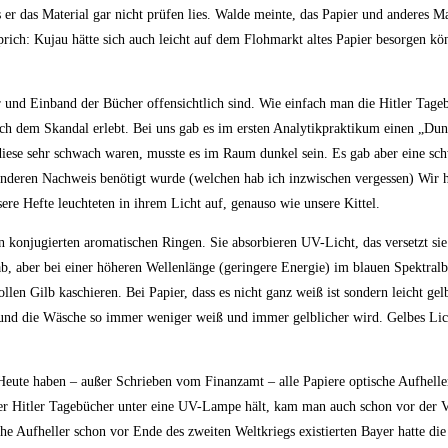
 er das Material gar nicht prüfen lies. Walde meinte, das Papier und anderes Ma
rich: Kujau hätte sich auch leicht auf dem Flohmarkt altes Papier besorgen kö
r und Einband der Bücher offensichtlich sind. Wie einfach man die Hitler Tage
nach dem Skandal erlebt. Bei uns gab es im ersten Analytikpraktikum einen „Du
iese sehr schwach waren, musste es im Raum dunkel sein. Es gab aber eine sc
anderen Nachweis benötigt wurde (welchen hab ich inzwischen vergessen) Wir
sere Hefte leuchteten in ihrem Licht auf, genauso wie unsere Kittel.
en konjugierten aromatischen Ringen. Sie absorbieren UV-Licht, das versetzt sie
b, aber bei einer höheren Wellenlänge (geringere Energie) im blauen Spektralb
len Gilb kaschieren. Bei Papier, dass es nicht ganz weiß ist sondern leicht gel
 und die Wäsche so immer weniger weiß und immer gelblicher wird. Gelbes Li
 Heute haben – außer Schrieben vom Finanzamt – alle Papiere optische Aufhelle
 der Hitler Tagebücher unter eine UV-Lampe hält, kam man auch schon vor der V
che Aufheller schon vor Ende des zweiten Weltkriegs existierten Bayer hatte die