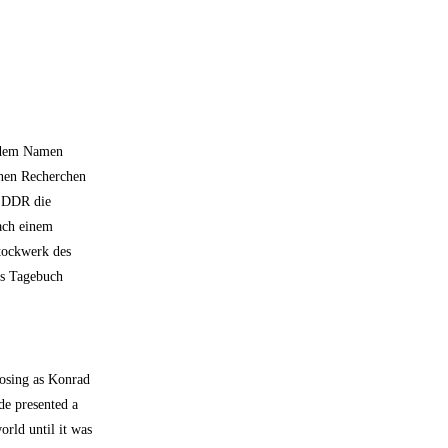
r dem Namen
inen Recherchen
e DDR die
ach einem
tockwerk des
das Tagebuch
posing as Konrad
de presented a
orld until it was