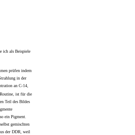
 ich als Beispiele
ahmen prüfen indem
trahlung in der
tration an C-14,
outine, ist für die
en Teil des Bildes
igmente
 so ein Pigment.
selbst gemischten
aus der DDR, weil