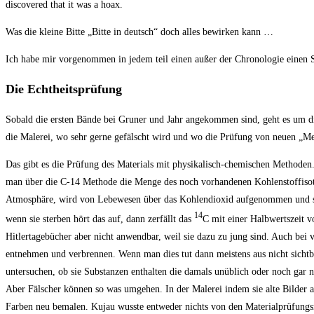
discovered that it was a hoax.
Was die kleine Bitte „Bitte in deutsch“ doch alles bewirken kann …
Ich habe mir vorgenommen in jedem teil einen außer der Chronologie einen S
Die Echtheitsprüfung
Sobald die ersten Bände bei Gruner und Jahr angekommen sind, geht es um die
die Malerei, wo sehr gerne gefälscht wird und wo die Prüfung von neuen „M
Das gibt es die Prüfung des Materials mit physikalisch-chemischen Methode
man über die C-14 Methode die Menge des noch vorhandenen Kohlenstoffisoto
Atmosphäre, wird von Lebewesen über das Kohlendioxid aufgenommen und so h
14
wenn sie sterben hört das auf, dann zerfällt das
C mit einer Halbwertszeit v
Hitlertagebücher aber nicht anwendbar, weil sie dazu zu jung sind. Auch bei 
entnehmen und verbrennen. Wenn man dies tut dann meistens aus nicht sich
untersuchen, ob sie Substanzen enthalten die damals unüblich oder noch gar n
Aber Fälscher können so was umgehen. In der Malerei indem sie alte Bilder 
Farben neu bemalen. Kujau wusste entweder nichts von den Materialprüfungs