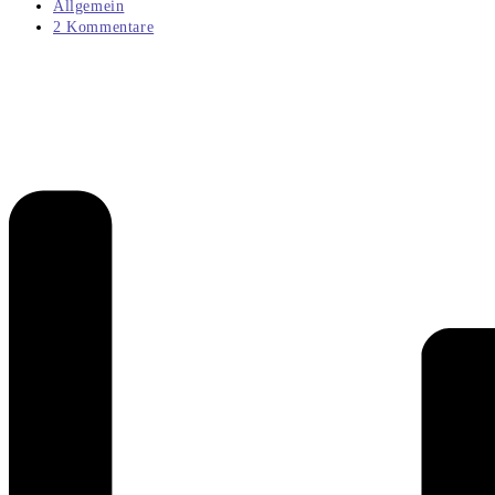
veröffentlicht:
Beitrags-
Allgemein
Kategorie:
Beitrags-
2 Kommentare
Kommentare: