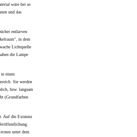
terial wäre bei so
nnen und das
bücher entlarven
nkelraum“, in dem
hwache Lichtquelle
 haben die Lampe
 in einen
ereich. Sie werden
blich, bzw. langsam
cht (Grundfarben
r. Auf die Existenz
eröffentlichung.
 ersten unter dem