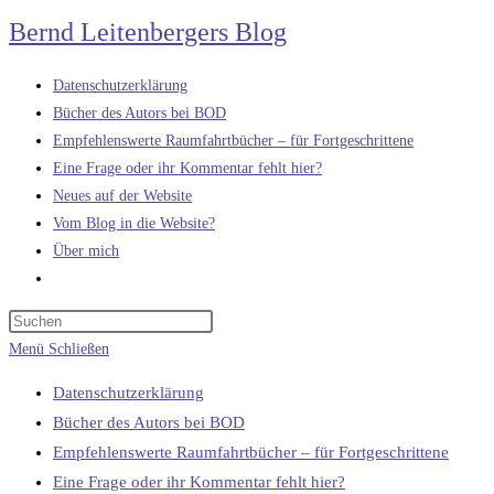
Zum
Bernd Leitenbergers Blog
Inhalt
springen
Datenschutzerklärung
Bücher des Autors bei BOD
Empfehlenswerte Raumfahrtbücher – für Fortgeschrittene
Eine Frage oder ihr Kommentar fehlt hier?
Neues auf der Website
Vom Blog in die Website?
Über mich
Website-
Suche
umschalten
Menü
Schließen
Datenschutzerklärung
Bücher des Autors bei BOD
Empfehlenswerte Raumfahrtbücher – für Fortgeschrittene
Eine Frage oder ihr Kommentar fehlt hier?