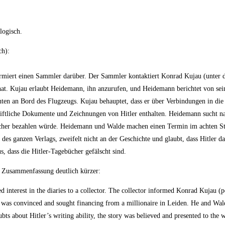
logisch.
ch):
formiert einen Sammler darüber. Der Sammler kontaktiert Konrad Kujau (unte
hat. Kujau erlaubt Heidemann, ihn anzurufen, und Heidemann berichtet von se
en an Bord des Flugzeugs. Kujau behauptet, dass er über Verbindungen in di
riftliche Dokumente und Zeichnungen von Hitler enthalten. Heidemann sucht n
ebücher bezahlen würde. Heidemann und Walde machen einen Termin im achten S
 des ganzen Verlags, zweifelt nicht an der Geschichte und glaubt, dass Hitler 
s, dass die Hitler-Tagebücher gefälscht sind.
ie Zusammenfassung deutlich kürzer:
d interest in the diaries to a collector. The collector informed Konrad Kujau (
 was convinced and sought financing from a millionaire in Leiden. He and Wal
ts about Hitler’s writing ability, the story was believed and presented to the w