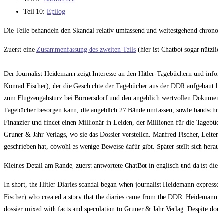
Teil 10:
Epilog
Die Teile behandeln den Skandal relativ umfassend und weitestgehend chrono
Zuerst eine
Zusammenfassung des zweiten Teils
(hier ist Chatbot sogar nützli
Der Journalist Heidemann zeigt Interesse an den Hitler-Tagebüchern und in
Konrad Fischer), der die Geschichte der Tagebücher aus der DDR aufgebaut 
zum Flugzeugabsturz bei Börnersdorf und den angeblich wertvollen Dokument
Tagebücher besorgen kann, die angeblich 27 Bände umfassen, sowie handsch
Finanzier und findet einen Millionär in Leiden, der Millionen für die Tag
Gruner & Jahr Verlags, wo sie das Dossier vorstellen. Manfred Fischer, Leiter
geschrieben hat, obwohl es wenige Beweise dafür gibt. Später stellt sich herau
Kleines Detail am Rande, zuerst antwortete ChatBot in englisch und da ist d
In short, the Hitler Diaries scandal began when journalist Heidemann expresse
Fischer) who created a story that the diaries came from the DDR. Heidemann
dossier mixed with facts and speculation to Gruner & Jahr Verlag. Despite doub